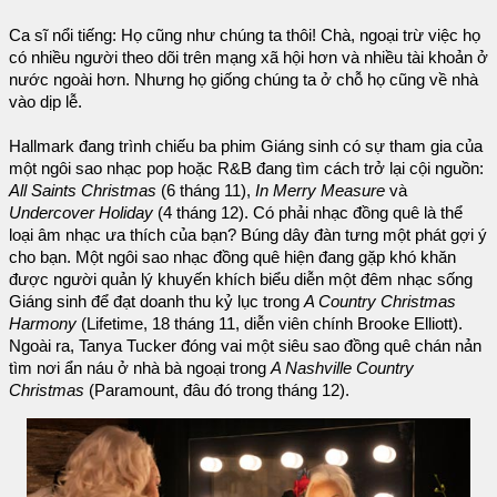
Ca sĩ nổi tiếng: Họ cũng như chúng ta thôi! Chà, ngoại trừ việc họ
có nhiều người theo dõi trên mạng xã hội hơn và nhiều tài khoản ở
nước ngoài hơn. Nhưng họ giống chúng ta ở chỗ họ cũng về nhà
vào dịp lễ.
Hallmark đang trình chiếu ba phim Giáng sinh có sự tham gia của
một ngôi sao nhạc pop hoặc R&B đang tìm cách trở lại cội nguồn:
All Saints Christmas
(6 tháng 11),
In Merry Measure
và
Undercover Holiday
(4 tháng 12). Có phải nhạc đồng quê là thể
loại âm nhạc ưa thích của bạn? Búng dây đàn tưng một phát gợi ý
cho bạn. Một ngôi sao nhạc đồng quê hiện đang gặp khó khăn
được người quản lý khuyến khích biểu diễn một đêm nhạc sống
Giáng sinh để đạt doanh thu kỷ lục trong
A Country Christmas
Harmony
(Lifetime, 18 tháng 11, diễn viên chính Brooke Elliott).
Ngoài ra, Tanya Tucker đóng vai một siêu sao đồng quê chán nản
tìm nơi ẩn náu ở nhà bà ngoại trong
A Nashville Country
Christmas
(Paramount, đâu đó trong tháng 12).