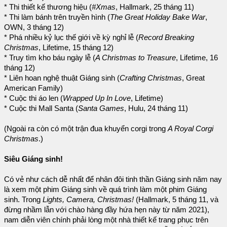
* Thi thiết kế thương hiệu (
#Xmas
, Hallmark, 25 tháng 11)
* Thi làm bánh trên truyền hình (
The Great Holiday Bake War
,
OWN, 3 tháng 12)
* Phá nhiều kỷ lục thế giới về kỳ nghỉ lễ (
Record Breaking
Christmas
, Lifetime, 15 tháng 12)
* Truy tìm kho báu ngày lễ (
A Christmas to Treasure
, Lifetime, 16
tháng 12)
* Liên hoan nghệ thuật Giáng sinh (
Crafting Christmas
, Great
American Family)
* Cuộc thi áo len (
Wrapped Up In Love
, Lifetime)
* Cuộc thi Mall Santa (
Santa Games
, Hulu, 24 tháng 11)
(Ngoài ra còn có một trận đua khuyển corgi trong
A Royal Corgi
Christmas
.)
Siêu Giáng sinh!
Có vẻ như cách dễ nhất để nhân đôi tinh thần Giáng sinh năm nay
là xem một phim Giáng sinh về quá trình làm một phim Giáng
sinh. Trong
Lights, Camera, Christmas!
(Hallmark, 5 tháng 11, và
đừng nhầm lẫn với chào hàng đầy hứa hẹn này từ năm 2021),
nam diễn viên chính phải lòng một nhà thiết kế trang phục trên