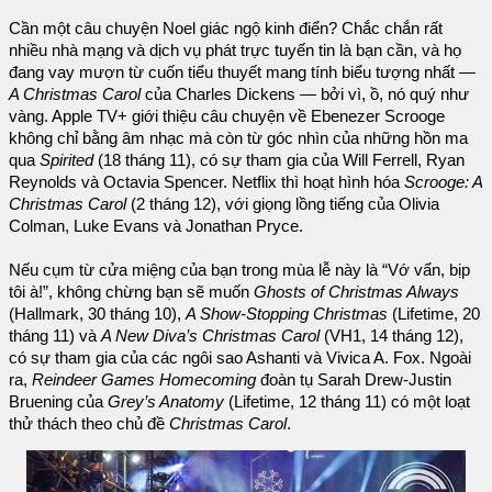
Cần một câu chuyện Noel giác ngộ kinh điển? Chắc chắn rất
nhiều nhà mạng và dịch vụ phát trực tuyến tin là bạn cần, và họ
đang vay mượn từ cuốn tiểu thuyết mang tính biểu tượng nhất —
A Christmas Carol
của Charles Dickens — bởi vì, ồ, nó quý như
vàng. Apple TV+ giới thiệu câu chuyện về Ebenezer Scrooge
không chỉ bằng âm nhạc mà còn từ góc nhìn của những hồn ma
qua
Spirited
(18 tháng 11), có sự tham gia của Will Ferrell, Ryan
Reynolds và Octavia Spencer. Netflix thì hoạt hình hóa
Scrooge: A
Christmas Carol
(2 tháng 12), với giọng lồng tiếng của Olivia
Colman, Luke Evans và Jonathan Pryce.
Nếu cụm từ cửa miệng của bạn trong mùa lễ này là “Vớ vẩn, bịp
tôi à!”, không chừng bạn sẽ muốn
Ghosts of Christmas Always
(Hallmark, 30 tháng 10),
A Show-Stopping Christmas
(Lifetime, 20
tháng 11) và
A New Diva’s Christmas Carol
(VH1, 14 tháng 12),
có sự tham gia của các ngôi sao Ashanti và Vivica A. Fox. Ngoài
ra,
Reindeer Games Homecoming
đoàn tụ Sarah Drew-Justin
Bruening của
Grey’s Anatomy
(Lifetime, 12 tháng 11) có một loạt
thử thách theo chủ đề
Christmas Carol
.