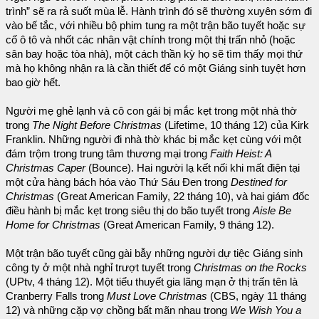
trình” sẽ ra rả suốt mùa lễ. Hành trình đó sẽ thường xuyên sớm đi
vào bế tắc, với nhiều bộ phim tung ra một trận bão tuyết hoặc sự
cố ô tô và nhốt các nhân vật chính trong một thị trấn nhỏ (hoặc
sân bay hoặc tòa nhà), một cách thần kỳ họ sẽ tìm thấy mọi thứ
mà họ không nhận ra là cần thiết để có một Giáng sinh tuyệt hơn
bao giờ hết.
Người mẹ ghẻ lạnh và cô con gái bị mắc kẹt trong một nhà thờ
trong
The Night Before Christmas
(Lifetime, 10 tháng 12) của Kirk
Franklin. Những người đi nhà thờ khác bị mắc kẹt cùng với một
đám trộm trong trung tâm thương mại trong
Faith Heist: A
Christmas Caper
(Bounce). Hai người lạ kết nối khi mất điện tại
một cửa hàng bách hóa vào Thứ Sáu Đen trong
Destined for
Christmas
(Great American Family, 22 tháng 10), và hai giám đốc
điều hành bị mắc kẹt trong siêu thị do bão tuyết trong
Aisle Be
Home for Christmas
(Great American Family, 9 tháng 12).
Một trận bão tuyết cũng gài bẫy những người dự tiệc Giáng sinh
công ty ở một nhà nghỉ trượt tuyết trong
Christmas on the Rocks
(UPtv, 4 tháng 12). Một tiểu thuyết gia lãng mạn ở thị trấn tên là
Cranberry Falls trong
Must Love Christmas
(CBS, ngày 11 tháng
12) và những cặp vợ chồng bất mãn nhau trong
We Wish You a