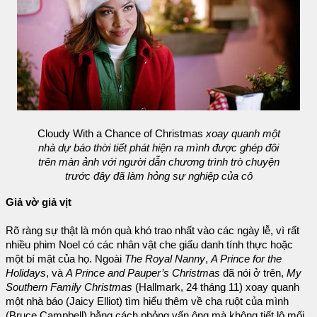
Cloudy With a Chance of Christmas
xoay quanh một
nhà dự báo thời tiết phát hiện ra mình được ghép đôi
trên màn ảnh với người dẫn chương trình trò chuyện
trước đây đã làm hỏng sự nghiệp của cô
Giả vờ giả vịt
Rõ ràng sự thật là món quà khó trao nhất vào các ngày lễ, vì rất
nhiều phim Noel có các nhân vật che giấu danh tính thực hoặc
một bí mật của họ. Ngoài
The Royal Nanny
,
A Prince for the
Holidays
, và
A Prince and Pauper’s Christmas
đã nói ở trên,
My
Southern Family Christmas
(Hallmark, 24 tháng 11) xoay quanh
một nhà báo (Jaicy Elliot) tìm hiểu thêm về cha ruột của mình
(Bruce Campbell) bằng cách phỏng vấn ông mà không tiết lộ mối