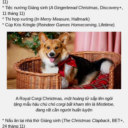
11)
* Tiệc nướng Giáng sinh (
A Gingerbread Christmas
, Discovery+,
11 tháng 11)
* Thi hợp xướng (
In Merry Measure
, Hallmark)
* Cúp Kris Kringle (
Reindeer Games Homecoming
, Lifetime)
A Royal Corgi Christmas
, một hoàng tử sắp lên ngôi
tặng mẫu hậu chú chó corgi bất kham tên là Mistletoe,
đang rất cần người huấn luyện
* Nấu ăn tại nhà thờ Giáng sinh (
The Christmas Clapback
, BET+,
24 tháng 11)