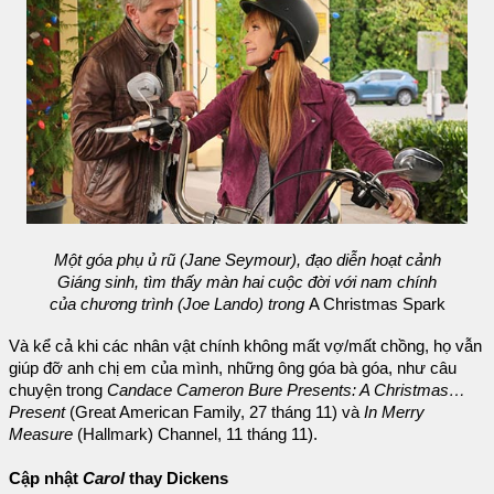
Một góa phụ ủ rũ (Jane Seymour), đạo diễn hoạt cảnh
Giáng sinh, tìm thấy màn hai cuộc đời với nam chính
của chương trình (Joe Lando) trong
A Christmas Spark
Và kể cả khi các nhân vật chính không mất vợ/mất chồng, họ vẫn
giúp đỡ anh chị em của mình, những ông góa bà góa, như câu
chuyện trong
Candace Cameron Bure Presents: A Christmas…
Present
(Great American Family, 27 tháng 11) và
In Merry
Measure
(Hallmark) Channel, 11 tháng 11).
Cập nhật
Carol
thay Dickens