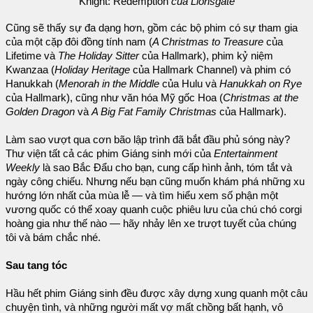
Knight: Redemption
của Lionsgate
Cũng sẽ thấy sự đa dạng hơn, gồm các bộ phim có sự tham gia
của một cặp đôi đồng tính nam (
A Christmas to Treasure
của
Lifetime và
The Holiday Sitter
của Hallmark), phim kỷ niệm
Kwanzaa (
Holiday Heritage
của Hallmark Channel) và phim có
Hanukkah (
Menorah in the Middle
của Hulu và
Hanukkah on Rye
của Hallmark), cũng như văn hóa Mỹ gốc Hoa (
Christmas at the
Golden Dragon
và
A Big Fat Family Christmas
của Hallmark).
Làm sao vượt qua cơn bão lập trình đã bắt đầu phủ sóng này?
Thư viện tất cả các phim Giáng sinh mới của
Entertainment
Weekly
là sao Bắc Đẩu cho bạn, cung cấp hình ảnh, tóm tắt và
ngày công chiếu. Nhưng nếu bạn cũng muốn khám phá những xu
hướng lớn nhất của mùa lễ — và tìm hiểu xem số phận một
vương quốc có thể xoay quanh cuộc phiêu lưu của chú chó corgi
hoàng gia như thế nào — hãy nhảy lên xe trượt tuyết của chúng
tôi và bám chắc nhé.
Sau tang tóc
Hầu hết phim Giáng sinh đều được xây dựng xung quanh một câu
chuyện tình, và những người mất vợ mất chồng bất hạnh, vô