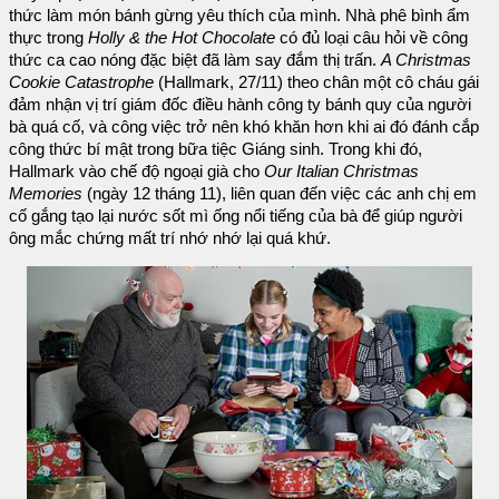
thức làm món bánh gừng yêu thích của mình. Nhà phê bình ẩm
thực trong
Holly & the Hot Chocolate
có đủ loại câu hỏi về công
thức ca cao nóng đặc biệt đã làm say đắm thị trấn.
A Christmas
Cookie Catastrophe
(Hallmark, 27/11) theo chân một cô cháu gái
đảm nhận vị trí giám đốc điều hành công ty bánh quy của người
bà quá cố, và công việc trở nên khó khăn hơn khi ai đó đánh cắp
công thức bí mật trong bữa tiệc Giáng sinh. Trong khi đó,
Hallmark vào chế độ ngoại già cho
Our Italian Christmas
Memories
(ngày 12 tháng 11), liên quan đến việc các anh chị em
cố gắng tạo lại nước sốt mì ống nổi tiếng của bà để giúp người
ông mắc chứng mất trí nhớ nhớ lại quá khứ.