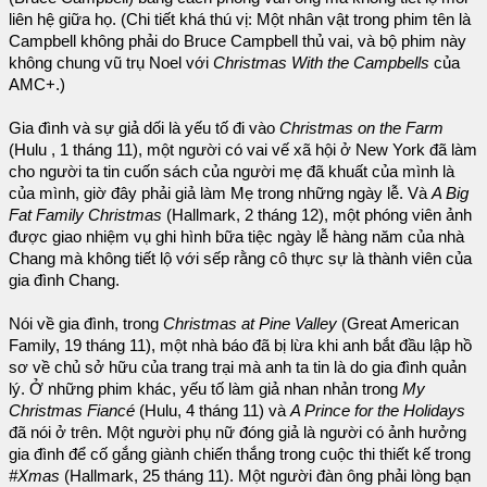
liên hệ giữa họ. (Chi tiết khá thú vị: Một nhân vật trong phim tên là
Campbell không phải do Bruce Campbell thủ vai, và bộ phim này
không chung vũ trụ Noel với
Christmas With the Campbells
của
AMC+.)
Gia đình và sự giả dối là yếu tố đi vào
Christmas on the Farm
(Hulu , 1 tháng 11), một người có vai vế xã hội ở New York đã làm
cho người ta tin cuốn sách của người mẹ đã khuất của mình là
của mình, giờ đây phải giả làm Mẹ trong những ngày lễ. Và
A Big
Fat Family Christmas
(Hallmark, 2 tháng 12), một phóng viên ảnh
được giao nhiệm vụ ghi hình bữa tiệc ngày lễ hàng năm của nhà
Chang mà không tiết lộ với sếp rằng cô thực sự là thành viên của
gia đình Chang.
Nói về gia đình, trong
Christmas at Pine Valley
(Great American
Family, 19 tháng 11), một nhà báo đã bị lừa khi anh bắt đầu lập hồ
sơ về chủ sở hữu của trang trại mà anh ta tin là do gia đình quản
lý. Ở những phim khác, yếu tố làm giả nhan nhản trong
My
Christmas Fiancé
(Hulu, 4 tháng 11) và
A Prince for the Holidays
đã nói ở trên. Một người phụ nữ đóng giả là người có ảnh hưởng
gia đình để cố gắng giành chiến thắng trong cuộc thi thiết kế trong
#Xmas
(Hallmark, 25 tháng 11). Một người đàn ông phải lòng bạn