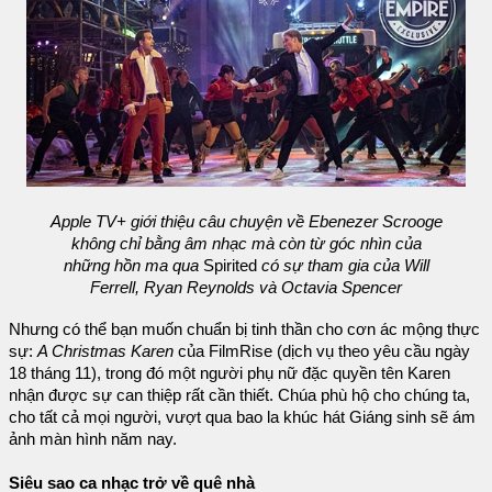
Apple TV+ giới thiệu câu chuyện về Ebenezer Scrooge
không chỉ bằng âm nhạc mà còn từ góc nhìn của
những hồn ma qua
Spirited
có sự tham gia của Will
Ferrell, Ryan Reynolds và Octavia Spencer
Nhưng có thể bạn muốn chuẩn bị tinh thần cho cơn ác mộng thực
sự:
A Christmas Karen
của FilmRise (dịch vụ theo yêu cầu ngày
18 tháng 11), trong đó một người phụ nữ đặc quyền tên Karen
nhận được sự can thiệp rất cần thiết. Chúa phù hộ cho chúng ta,
cho tất cả mọi người, vượt qua bao la khúc hát Giáng sinh sẽ ám
ảnh màn hình năm nay.
Siêu sao ca nhạc trở về quê nhà