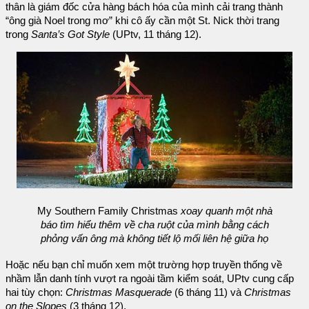
thân là giám đốc cửa hàng bách hóa của mình cải trang thành
“ông già Noel trong mơ” khi cô ấy cần một St. Nick thời trang
trong
Santa’s Got Style
(UPtv, 11 tháng 12).
My Southern Family Christmas
xoay quanh một nhà
báo tìm hiểu thêm về cha ruột của mình bằng cách
phỏng vấn ông mà không tiết lộ mối liên hệ giữa họ
Hoặc nếu bạn chỉ muốn xem một trường hợp truyền thống về
nhầm lẫn danh tính vượt ra ngoài tầm kiểm soát, UPtv cung cấp
hai tùy chọn:
Christmas Masquerade
(6 tháng 11) và
Christmas
on the Slopes
(3 tháng 12).