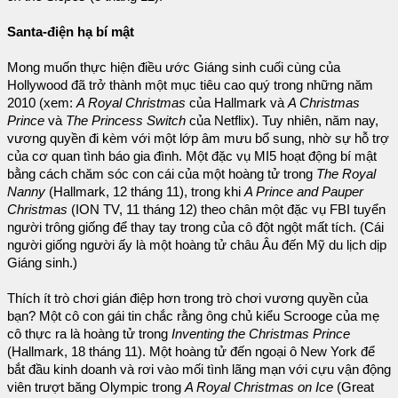
Santa-điện hạ bí mật
Mong muốn thực hiện điều ước Giáng sinh cuối cùng của
Hollywood đã trở thành một mục tiêu cao quý trong những năm
2010 (xem:
A Royal Christmas
của Hallmark và
A Christmas
Prince
và
The Princess Switch
của Netflix). Tuy nhiên, năm nay,
vương quyền đi kèm với một lớp âm mưu bổ sung, nhờ sự hỗ trợ
của cơ quan tình báo gia đình. Một đặc vụ MI5 hoạt động bí mật
bằng cách chăm sóc con cái của một hoàng tử trong
The Royal
Nanny
(Hallmark, 12 tháng 11), trong khi
A Prince and Pauper
Christmas
(ION TV, 11 tháng 12) theo chân một đặc vụ FBI tuyển
người trông giống để thay tay trong của cô đột ngột mất tích. (Cái
người giống người ấy là một hoàng tử châu Âu đến Mỹ du lịch dịp
Giáng sinh.)
Thích ít trò chơi gián điệp hơn trong trò chơi vương quyền của
bạn? Một cô con gái tin chắc rằng ông chủ kiểu Scrooge của mẹ
cô thực ra là hoàng tử trong
Inventing the Christmas Prince
(Hallmark, 18 tháng 11). Một hoàng tử đến ngoại ô New York để
bắt đầu kinh doanh và rơi vào mối tình lãng mạn với cựu vận động
viên trượt băng Olympic trong
A Royal Christmas on Ice
(Great