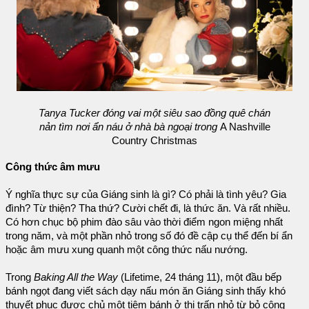
Tanya Tucker đóng vai một siêu sao đồng quê chán
nản tìm nơi ẩn náu ở nhà bà ngoại trong
A Nashville
Country Christmas
Công thức âm mưu
Ý nghĩa thực sự của Giáng sinh là gì? Có phải là tình yêu? Gia
đình? Từ thiện? Tha thứ? Cười chết đi, là thức ăn. Và rất nhiều.
Có hơn chục bộ phim đào sâu vào thời điểm ngon miệng nhất
trong năm, và một phần nhỏ trong số đó đề cập cụ thể đến bí ẩn
hoặc âm mưu xung quanh một công thức nấu nướng.
Trong
Baking All the Way
(Lifetime, 24 tháng 11), một đầu bếp
bánh ngọt đang viết sách dạy nấu món ăn Giáng sinh thấy khó
thuyết phục được chủ một tiệm bánh ở thị trấn nhỏ từ bỏ công