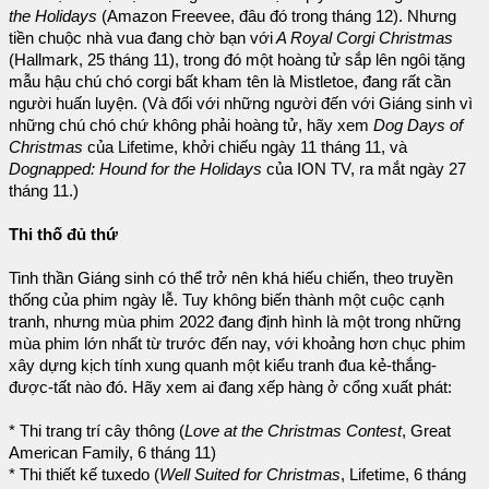
the Holidays
(Amazon Freevee, đâu đó trong tháng 12). Nhưng
tiền chuộc nhà vua đang chờ bạn với
A Royal Corgi Christmas
(Hallmark, 25 tháng 11), trong đó một hoàng tử sắp lên ngôi tặng
mẫu hậu chú chó corgi bất kham tên là Mistletoe, đang rất cần
người huấn luyện. (Và đối với những người đến với Giáng sinh vì
những chú chó chứ không phải hoàng tử, hãy xem
Dog Days of
Christmas
của Lifetime, khởi chiếu ngày 11 tháng 11, và
Dognapped: Hound for the Holidays
của ION TV, ra mắt ngày 27
tháng 11.)
Thi thố đủ thứ
Tinh thần Giáng sinh có thể trở nên khá hiếu chiến, theo truyền
thống của phim ngày lễ. Tuy không biến thành một cuộc cạnh
tranh, nhưng mùa phim 2022 đang định hình là một trong những
mùa phim lớn nhất từ ​​trước đến nay, với khoảng hơn chục phim
xây dựng kịch tính xung quanh một kiểu tranh đua kẻ-thắng-
được-tất nào đó. Hãy xem ai đang xếp hàng ở cổng xuất phát:
* Thi trang trí cây thông (
Love at the Christmas Contest
, Great
American Family, 6 tháng 11)
* Thi thiết kế tuxedo (
Well Suited for Christmas
, Lifetime, 6 tháng