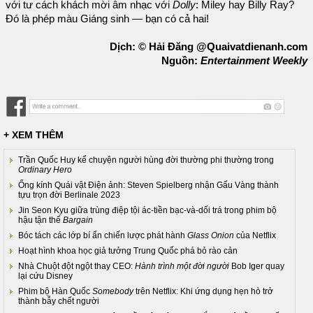
với tư cách khách mời âm nhạc với
Dolly
: Miley hay Billy Ray?
Đó là phép màu Giáng sinh — bạn có cả hai!
Dịch: © Hải Đăng @Quaivatdienanh.com
Nguồn:
Entertainment Weekly
+ XEM THÊM
Trần Quốc Huy kể chuyện người hùng đời thường phi thường trong
Ordinary Hero
Ống kính Quái vật Điện ảnh: Steven Spielberg nhận Gấu Vàng thành
tựu trọn đời Berlinale 2023
Jin Seon Kyu giữa trùng điệp tội ác-tiền bạc-và-dối trá trong phim bộ
hậu tận thế
Bargain
Bóc tách các lớp bí ẩn chiến lược phát hành
Glass Onion
của Netflix
Hoạt hình khoa học giả tưởng Trung Quốc phá bỏ rào cản
Nhà Chuột đột ngột thay CEO:
Hành trình một đời người
Bob Iger quay
lại cứu Disney
Phim bộ Hàn Quốc
Somebody
trên Netflix: Khi ứng dụng hẹn hò trở
thành bẫy chết người