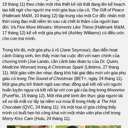
19 tháng 11) theo chân một nhà thiết kế nội thất đang lên kế hoạch
tạo bất ngờ cho người mẹ mới góa bụa của cô.
The Gift of Peace
(Hallmark M&M, 10 tháng 12) tập trung vào một Cơ đốc nhân một
thời sùng đạo mất niềm tin sau cái chết bi thảm của người bạn
đời. Và
Five More Minutes: Moments Like These
(Hallmark M&M,
17 tháng 12) kể về một góa phụ trẻ (Ashley Williams) có điều ước
cho con trai mình.
Trong khi đó, một góa phụ ủ rũ (Jane Seymour), đạo diễn hoạt
cảnh Giáng sinh, tìm thấy màn hai cuộc đời với nam chính của
chương trình (Joe Lando, cần cảnh báo đoàn tụ của
Dr. Quinn,
Medicine Woman
) trong
A Christmas Spark
(Lifetime, 27 tháng
11). Một giáo viên âm nhạc đang khó hát giai điệu mới với góa phụ
giàu có trong
The Sound of Christmas
(BET+, ngày 24 tháng 11).
Một góa phụ trở thành ngôi sao nhạc đồng quê kết nối với người
huấn luyện ngựa và kết nối lại với con gái của ông trong
Moonrise
(PureFlix, 15 tháng 12). Một nhà phê bình ẩm thực giúp người tài
xế xe tải mất vợ lấy lại niềm vui mùa lễ trong
Holly & The Hot
Chocolate
(QVC, 24 tháng 11). Và một họa sĩ góa chồng thấy
mình có buổi hẹn hò công khai với một nhân viên pha chế trong
Merry Kiss Cam
(Hulu, 24 tháng 11).