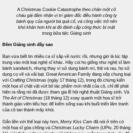
A Christmas Cookie Catastrophe
theo chân một cô
cháu gái đảm nhận vị trí giám đốc điều hành công ty
bánh quy của người bà quá cố, và công việc trở nên
khó khăn hơn khi ai đó đánh cắp công thức bí mật
trong bữa tiệc Giáng sinh
Đêm Giáng sinh đầy sao
Bạn vừa biết tin nhiều ca sĩ sắp về nước rồi, nhưng giờ là lúc tập
trung vào một loại nghệ sĩ khác. Hãy coi họ giống như nghệ sĩ làm
bánh sandwich, nhưng thay vì sử dụng bánh mì, thịt và rau, họ sử
dụng cọ vẽ và vải bạt. Great American Family đang xếp chung loại
với
Crafting Christmas
(ngày 17 tháng 12), trong đó chứng kiến ​​
một họa sĩ chật vật vứt bỏ tác phẩm mới nhất của cô, chỉ để phát
hiện ra rằng nó đã được tham gia lễ hội nghệ thuật Giáng sinh. Và
The Art of Christmas
(18 tháng 12) xoay quanh một họa sĩ trở
thành giáo viên tiểu học để kiếm sống sau khi buổi triển lãm tranh
của cô tan thành mây khói.
Gắn liền với thể loại này hơn,
Merry Kiss Cam
đã nói ở trên có
một họa sĩ góa chồng và
Christmas Lucky Charm
(UPtv, 20 tháng