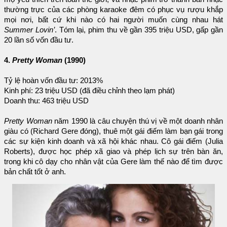
thường trực của các phòng karaoke đêm có phục vụ rượu khắp
mọi nơi, bất cứ khi nào có hai người muốn cùng nhau hát
Summer Lovin’
. Tóm lại, phim thu về gần 395 triệu USD, gấp gần
20 lần số vốn đầu tư.
4.
Pretty Woman
(1990)
Tỷ lệ hoàn vốn đầu tư: 2013%
Kinh phí: 23 triệu USD (đã điều chỉnh theo lạm phát)
Doanh thu: 463 triệu USD
Pretty Woman
năm 1990 là câu chuyện thú vị về một doanh nhân
giàu có (Richard Gere đóng), thuê một gái điếm làm bạn gái trong
các sự kiện kinh doanh và xã hội khác nhau. Cô gái điếm (Julia
Roberts), được học phép xã giao và phép lịch sự trên bàn ăn,
trong khi cô dạy cho nhân vật của Gere làm thế nào để tìm được
bản chất tốt ở anh.