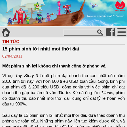
TIN TỨC
15 phim sinh lời nhất mọi thời đại
02/04/2011
Một phim sinh lời không chỉ thành công ở phòng vé.
Ví dụ,
Toy Story 3
là bộ phim đạt doanh thu cao nhất của năm
2010 tính tới nay, với hơn 600 triệu USD toàn cầu. Song, kinh phí
của phim đã là 200 triệu USD, đồng nghĩa với việc phim chỉ đạt
doanh thu gấp ba lần số vốn đầu tư. Kể cả ông lớn
Titanic
, phim
có doanh thu cao nhất mọi thời đại, cũng chỉ đạt tỷ lệ hoàn vốn
đầu tư 900%.
Sau đây là 15 phim sinh lời nhất mọi thời đại, dựa theo doanh thu
phòng vé toàn cầu. Những phim này liên tục kiếm được tiền, và
cùng với một số phim bom tấn đã biết, còn có nhiều phim chẳng