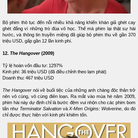
Bộ phim thô tục đến nỗi nhiều khả năng khiến khán giả ghét cay
ghét đắng vì những trò đùa vô học. Thế mà phim lại thật sự hài
hước, và thông tin truyền miệng đã giúp bộ phim thu về gần 370
triệu USD, gấp gần 12 lần kinh phí.
12.
The Hangover
(2009)
Tỷ lệ hoàn vốn đầu tư: 1297%
Kinh phí: 36 triệu USD (đã điều chỉnh theo lạm phát)
Doanh thu: 467 triệu USD
The Hangover
nói về buổi tiệc của những anh chàng độc thân trở
nên vô cùng, vô cùng điên loạn. Ra mắt vào mùa hè năm 2009,
phim hài này dự định chỉ là bước đệm vui nhộn cho các phim bom
tấn như
Terminator Salvation
và
X-Men Origins: Wolverine
, do đó
chỉ được thực hiện với kinh phí khiêm tốn.