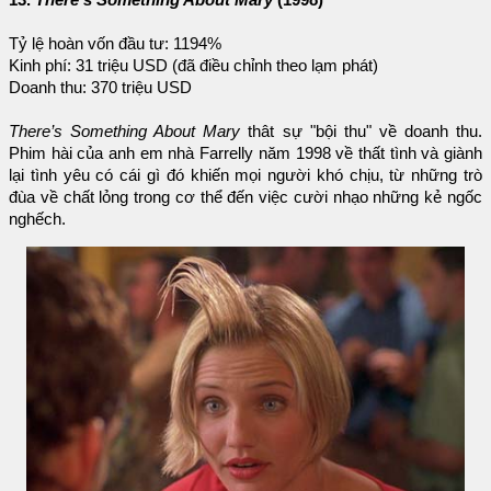
13.
There’s Something About Mary
(1998)
Tỷ lệ hoàn vốn đầu tư: 1194%
Kinh phí: 31 triệu USD (đã điều chỉnh theo lạm phát)
Doanh thu: 370 triệu USD
There’s Something About Mary
thât sự "bội thu" về doanh thu.
Phim hài của anh em nhà Farrelly năm 1998 về thất tình và giành
lại tình yêu có cái gì đó khiến mọi người khó chịu, từ những trò
đùa về chất lỏng trong cơ thể đến việc cười nhạo những kẻ ngốc
nghếch.