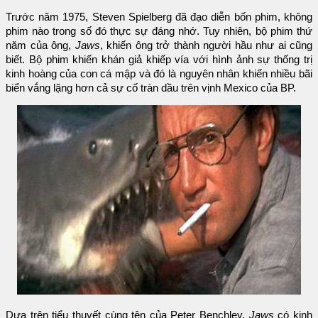
Trước năm 1975, Steven Spielberg đã đạo diễn bốn phim, không
phim nào trong số đó thực sự đáng nhớ. Tuy nhiên, bộ phim thứ
năm của ông,
Jaws
, khiến ông trở thành người hầu như ai cũng
biết. Bộ phim khiến khán giả khiếp vía với hình ảnh sự thống trị
kinh hoàng của con cá mập và đó là nguyên nhân khiến nhiều bãi
biển vắng lặng hơn cả sự cố tràn dầu trên vịnh Mexico của BP.
Dựa trên tiểu thuyết cùng tên của Peter Benchley,
Jaws
có kinh