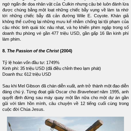
ngớ ngẩn đe dọa nhân vật của Culkin nhưng cậu bé luôn đánh lừa
được chúng bằng một loạt những chiếc bẫy vụng về làm ta nhớ
tới những chiếc bẫy đã cản đường Wile E. Coyote. Khán giả
không thể cưỡng lại những mưu kế nhằm chống lại tội phạm của
cậu nhóc tinh quái tóc nâu nhạt, và họ khiến phim ngập trong số
doanh thu phòng vé gần 477 triệu USD, gần gấp 16 lần kinh phí
làm phim.
8.
The Passion of the Christ
(2004)
Tỷ lệ hoàn vốn đầu tư: 1749%
Kinh phí: 35 triệu USD (đã điều chỉnh theo lạm phát)
Doanh thu: 612 triệu USD
Sau khi Mel Gibson đã chán diễn xuất, anh trở thành một đạo diễn
đáng chú ý. Từng đoạt giải Oscar cho
Braveheart
năm 1995, anh
quyết định đứng sau máy quay một lần nữa cho một dự án gần
gũi với tâm hồn mình, câu chuyện về 12 tiếng cuối cùng trong
cuộc đời Chúa Jesus.