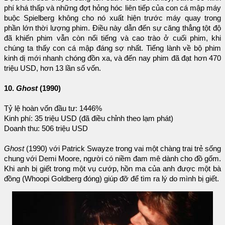
phí khá thấp và những đợt hỏng hóc liên tiếp của con cá mập máy
buộc Spielberg không cho nó xuất hiện trước máy quay trong
phần lớn thời lượng phim. Điều này dẫn đến sự căng thẳng tột độ
đã khiến phim vẫn còn nổi tiếng và cao trào ở cuối phim, khi
chúng ta thấy con cá mập đáng sợ nhất. Tiếng lành về bộ phim
kinh dị mới nhanh chóng đồn xa, và đến nay phim đã đạt hơn 470
triệu USD, hơn 13 lần số vốn.
10.
Ghost
(1990)
Tỷ lệ hoàn vốn đầu tư: 1446%
Kinh phí: 35 triệu USD (đã điều chỉnh theo lạm phát)
Doanh thu: 506 triệu USD
Ghost
(1990) với Patrick Swayze trong vai một chàng trai trẻ sống
chung với Demi Moore, người có niềm đam mê dành cho đồ gốm.
Khi anh bị giết trong một vụ cướp, hồn ma của anh được một bà
đồng (Whoopi Goldberg đóng) giúp đỡ để tìm ra lý do mình bị giết.