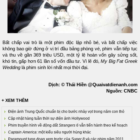
Bất chấp vai trò là một phim độc lập nhỏ bé, và bất chấp việc
không bao giờ đứng ở vị trí đầu bảng phòng vé, phim vẫn tiếp tục
và thu về gần 369 triệu USD, một tỷ lệ hoàn vốn gây sửng sốt,
khó tin, gấp hơn 61 lần số vốn đầu tư. Vì lẽ đó,
My Big Fat Greek
Wedding
là phim sinh lời nhất mọi thời đại.
Dịch: © Thái Hiền @Quaivatdienanh.com
Nguồn: CNBC
+ XEM THÊM
Điện ảnh Trung Quốc chuẩn bị cho bước nhảy vọt trong năm con thỏ
Cập nhật hàng tuần thời sự điện ảnh Hollywood
Phim truyền hình về động đất
Strangers 6
vẫn tiến hành theo kế hoạch
Captain America
: một kiểu siêu người hùng khác
Paramount tung đoạn xem trước của
Super 8
và các phim năm 2011