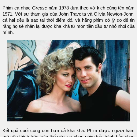
Phim ca nhạc
Grease
năm 1978 dựa theo vở kịch cùng tên năm
1971. Với sự tham gia của John Travolta và Olivia Newton-John,
cả hai đều là sao tại thời điểm đó, và hãng phim có lý do để tin
rằng họ sẽ nhận lại được kha khá từ món tiền đầu tư nhỏ nhoi của
mình.
Kết quả cuối cùng còn hơn cả kha khá. Phim được người hâm
mộ yêu thích trên toàn thế giới, và nhạc phim trở thành bản nhạc