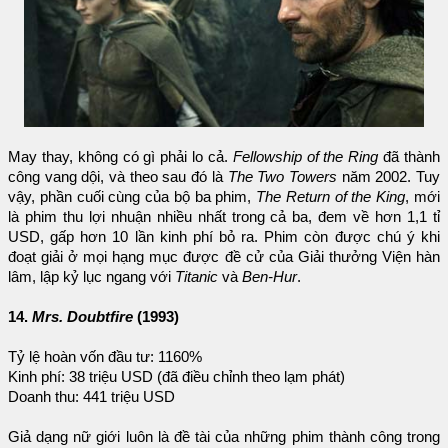
May thay, không có gì phải lo cả.
Fellowship of the Ring
đã thành
công vang dội, và theo sau đó là
The Two Towers
năm 2002. Tuy
vậy, phần cuối cùng của bộ ba phim,
The Return of the King
, mới
là phim thu lợi nhuận nhiều nhất trong cả ba, đem về hơn 1,1 tỉ
USD, gấp hơn 10 lần kinh phí bỏ ra. Phim còn được chú ý khi
đoạt giải ở mọi hạng mục được đề cử của Giải thưởng Viện hàn
lâm, lập kỷ lục ngang với
Titanic
và
Ben-Hur
.
14.
Mrs. Doubtfire
(1993)
Tỷ lệ hoàn vốn đầu tư: 1160%
Kinh phí: 38 triệu USD (đã điều chỉnh theo lạm phát)
Doanh thu: 441 triệu USD
Giả dạng nữ giới luôn là đề tài của những phim thành công trong