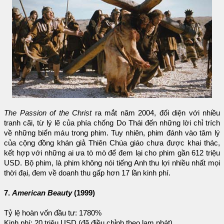
The Passion of the Christ
ra mắt năm 2004, đối diện với nhiều
tranh cãi, từ lý lẽ của phía chống Do Thái đến những lời chỉ trích
về những biển máu trong phim. Tuy nhiên, phim đánh vào tâm lý
của cộng đồng khán giả Thiên Chúa giáo chưa được khai thác,
kết hợp với những ai ưa tò mò để đem lại cho phim gần 612 triệu
USD. Bộ phim, là phim không nói tiếng Anh thu lợi nhiều nhất mọi
thời đại, đem về doanh thu gấp hơn 17 lần kinh phí.
7.
American Beauty
(1999)
Tỷ lệ hoàn vốn đầu tư: 1780%
Kinh phí: 20 triệu USD (đã điều chỉnh theo lạm phát)