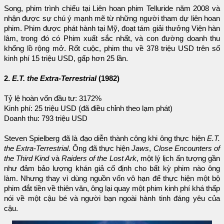
Song, phim trình chiếu tại Liên hoan phim Telluride năm 2008 và
nhận được sự chú ý mạnh mẽ từ những người tham dự liên hoan
phim. Phim được phát hành tại Mỹ, đoạt tám giải thưởng Viện hàn
lâm, trong đó có Phim xuất sắc nhất, và con đường doanh thu
khổng lồ rộng mở. Rốt cuộc, phim thu về 378 triệu USD trên số
kinh phí 15 triệu USD, gấp hơn 25 lần.
2.
E.T. the Extra-Terrestrial
(1982)
Tỷ lệ hoàn vốn đầu tư: 3172%
Kinh phí: 25 triệu USD (đã điều chỉnh theo lạm phát)
Doanh thu: 793 triệu USD
Steven Spielberg đã là đạo diễn thành công khi ông thực hiện
E.T.
the Extra-Terrestrial
. Ông đã thực hiện
Jaws
,
Close Encounters of
the Third Kind
và
Raiders of the Lost Ark
, một lý lịch ấn tượng gần
như đảm bảo lượng khán giả cố định cho bất kỳ phim nào ông
làm. Nhưng thay vì dùng nguồn vốn vô hạn để thực hiện một bộ
phim đắt tiền về thiên văn, ông lại quay một phim kinh phí khá thấp
nói về một cậu bé và người bạn ngoài hành tinh đáng yêu của
cậu.