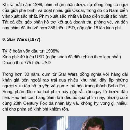
Khi ra mắt năm 1999, phim nhận nhận được sự đồng lòng ca ngợi
của giới phê bình, và đoạt nhiều giải Oscar, trong đó có Nam diễn
viên xuất sắc nhất, Phim xuất sắc nhất và Đạo diễn xuất sắc nhất.
Tất cả đều góp phần hỗ trợ kết quả doanh thu phòng vé, và đến
nay phim đã thu về hơn 356 triệu USD, gấp gần 18 lần kinh phí.
6. Star Wars
(1977)
Tỷ lệ hoàn vốn đầu tư: 1938%
Kinh phí: 40 triệu USD (ngân sách đã điều chỉnh theo lạm phát)
Doanh thu: 775 triệu USD
Trong hơn 30 năm, cụm từ Star Wars đồng nghĩa với hàng dài
khán giả bên ngoài rạp trải qua nhiều khu nhà, đầy ắp những
người sưu tập bộ truyện và game thủ hóa trang thành Boba Fett.
Song, phần đầu của loạt phim này gặp rắc rối ngay từ bước đầu
tiên. Hầu hết các hãng phim lớn đều bỏ qua phim này, nhưng cuối
cùng 20th Century Fox đã nhận lấy và, không hy vọng gì nhiều,
chỉ cho phim số kinh phí khiêm tốn.