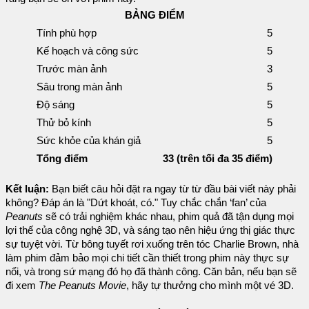
BẢNG ĐIỂM
Tính phù hợp
5
Kế hoạch và công sức
5
Trước màn ảnh
3
Sâu trong màn ảnh
5
Độ sáng
5
Thử bỏ kính
5
Sức khỏe của khán giả
5
Tổng điểm
33 (trên tối đa 35 điểm)
Kết luận:
Bạn biết câu hỏi đặt ra ngay từ từ đầu bài viết này phải
không? Đáp án là "Dứt khoát, có." Tuy chắc chắn ‘fan’ của
Peanuts
sẽ có trải nghiệm khác nhau, phim quả đã tận dụng mọi
lợi thế của công nghệ 3D, và sáng tạo nên hiệu ứng thị giác thực
sự tuyệt vời. Từ bông tuyết rơi xuống trên tóc Charlie Brown, nhà
làm phim đảm bảo mọi chi tiết cần thiết trong phim này thực sự
nổi, và trong sứ mạng đó họ đã thành công. Căn bản, nếu bạn sẽ
đi xem
The Peanuts Movie
, hãy tự thưởng cho mình một vé 3D.