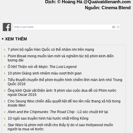
Dịch: © Hoàng Hà @Quaivatdienanh.com
Nguồn: Cinema Blend
+ XEM THÊM
7 phim bộ ngắn Hàn Quốc có thể nhâm nhi trên mạng
Point Break
mong muốn làm mới và nghiêm túc bộ phim kinh điển
tượng đài
Ô Nhĩ Thiện nói về
Mojin: The Lost Legend
10 phim Giáng sinh nhiệm màu vượt thời gian
Tiểu thuyết chuyển thể phim truyền hình chiếm lĩnh màn ảnh nhỏ Trung
Quốc 2016
Ống kính Quái vật Điện ảnh: 9 phim vào cuộc đua đề cử Phim nước
ngoài Oscar 2016
Cho Seung Woo chiến đấu quyết liệt để leo lên nấc thang xã hội trong
Inside Men
Alvin and the Chipmunks: The Road Chip
- Lũ sóc chuột trở lại
10 ngôi sao truyền hình hài hước nhất Hồng Kông
Star Wars
là phim mới nhất cho thấy lý do vì sao Hollywood muốn
người ta mua vé trước