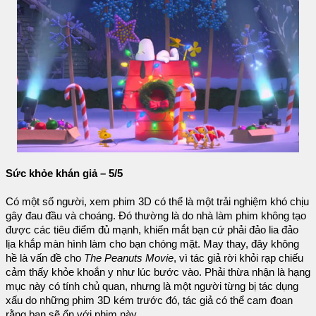
Sức khỏe khán giả – 5/5
Có một số người, xem phim 3D có thể là một trải nghiệm khó chịu
gây đau đầu và choáng. Đó thường là do nhà làm phim không tạo
được các tiêu điểm đủ mạnh, khiến mắt bạn cứ phải đảo lia đảo
lịa khắp màn hình làm cho bạn chóng mặt. May thay, đây không
hề là vấn đề cho
The Peanuts Movie
, vì tác giả rời khỏi rạp chiếu
cảm thấy khỏe khoắn y như lúc bước vào. Phải thừa nhận là hạng
mục này có tính chủ quan, nhưng là một người từng bị tác dụng
xấu do những phim 3D kém trước đó, tác giả có thể cam đoan
rằng bạn sẽ ổn với phim này.