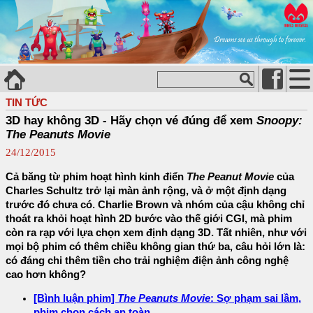
TIN TỨC
3D hay không 3D - Hãy chọn vé đúng để xem
Snoopy:
The Peanuts Movie
24/12/2015
Cả băng từ phim hoạt hình kinh điển
The Peanut Movie
của
Charles Schultz trở lại màn ảnh rộng, và ở một định dạng
trước đó chưa có. Charlie Brown và nhóm của cậu không chỉ
thoát ra khỏi hoạt hình 2D bước vào thế giới CGI, mà phim
còn ra rạp với lựa chọn xem định dạng 3D. Tất nhiên, như với
mọi bộ phim có thêm chiều không gian thứ ba, câu hỏi lớn là:
có đáng chi thêm tiền cho trải nghiệm điện ảnh công nghệ
cao hơn không?
[Bình luận phim]
The Peanuts Movie
: Sợ phạm sai lầm,
phim chọn cách an toàn