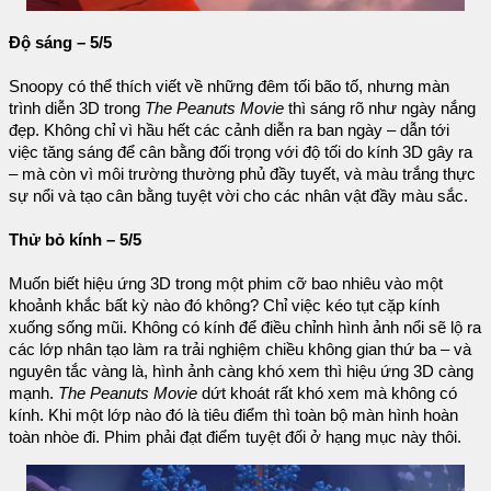
Độ sáng – 5/5
Snoopy có thể thích viết về những đêm tối bão tố, nhưng màn
trình diễn 3D trong
The Peanuts Movie
thì sáng rõ như ngày nắng
đẹp. Không chỉ vì hầu hết các cảnh diễn ra ban ngày – dẫn tới
việc tăng sáng để cân bằng đối trọng với độ tối do kính 3D gây ra
– mà còn vì môi trường thường phủ đầy tuyết, và màu trắng thực
sự nổi và tạo cân bằng tuyệt vời cho các nhân vật đầy màu sắc.
Thử bỏ kính – 5/5
Muốn biết hiệu ứng 3D trong một phim cỡ bao nhiêu vào một
khoảnh khắc bất kỳ nào đó không? Chỉ việc kéo tụt cặp kính
xuống sống mũi. Không có kính để điều chỉnh hình ảnh nổi sẽ lộ ra
các lớp nhân tạo làm ra trải nghiệm chiều không gian thứ ba – và
nguyên tắc vàng là, hình ảnh càng khó xem thì hiệu ứng 3D càng
mạnh.
The Peanuts Movie
dứt khoát rất khó xem mà không có
kính. Khi một lớp nào đó là tiêu điểm thì toàn bộ màn hình hoàn
toàn nhòe đi. Phim phải đạt điểm tuyệt đối ở hạng mục này thôi.