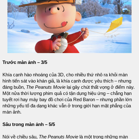
Trước màn ảnh – 3/5
Khía cạnh hào nhoáng của 3D, cho nhiều thứ nhô ra khỏi màn
hình tiến sát vào khán giả, là khía cạnh được yêu thích – nhưng
đáng buồn,
The Peanuts Movie
lại gây chút thất vọng ở điểm này.
Một nửa thời lượng phim quả có tận dụng hiệu ứng – chẳng hạn
tuyết rơi hay máy bay đồ chơi của Red Baron – nhưng phần lớn
những yếu tố đa dạng khác vẫn ở trong giới hạn mặt phẳng của
màn ảnh.
Sâu trong màn ảnh – 5/5
Nói về chiều sâu,
The Peanuts Movie
là một trong những màn