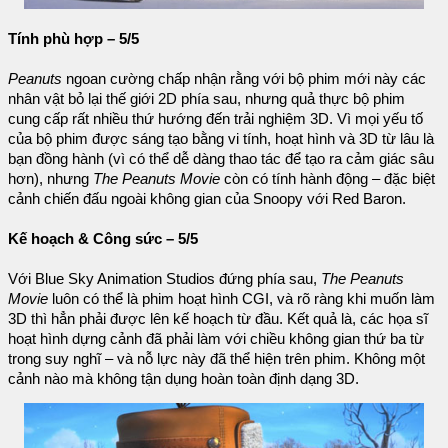
Tính phù hợp – 5/5
Peanuts
ngoan cường chấp nhận rằng với bộ phim mới này các
nhân vật bỏ lại thế giới 2D phía sau, nhưng quả thực bộ phim
cung cấp rất nhiều thứ hướng đến trải nghiệm 3D. Vì mọi yếu tố
của bộ phim được sáng tạo bằng vi tính, hoạt hình và 3D từ lâu là
bạn đồng hành (vì có thể dễ dàng thao tác để tạo ra cảm giác sâu
hơn), nhưng
The Peanuts Movie
còn có tính hành động – đặc biệt
cảnh chiến đấu ngoài không gian của Snoopy với Red Baron.
Kế hoạch & Công sức – 5/5
Với Blue Sky Animation Studios đứng phía sau,
The Peanuts
Movie
luôn có thể là phim hoạt hình CGI, và rõ ràng khi muốn làm
3D thì hẳn phải được lên kế hoạch từ đầu. Kết quả là, các họa sĩ
hoạt hình dựng cảnh đã phải làm với chiều không gian thứ ba từ
trong suy nghĩ – và nỗ lực này đã thể hiện trên phim. Không một
cảnh nào mà không tận dụng hoàn toàn định dạng 3D.