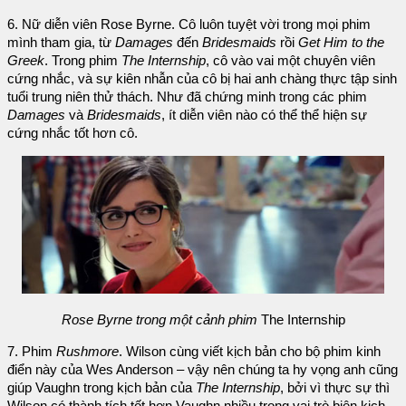
6. Nữ diễn viên Rose Byrne. Cô luôn tuyệt vời trong mọi phim
mình tham gia, từ
Damages
đến
Bridesmaids
rồi
Get Him to the
Greek
. Trong phim
The Internship
, cô vào vai một chuyên viên
cứng nhắc, và sự kiên nhẫn của cô bị hai anh chàng thực tập sinh
tuổi trung niên thử thách. Như đã chứng minh trong các phim
Damages
và
Bridesmaids
, ít diễn viên nào có thể thể hiện sự
cứng nhắc tốt hơn cô.
Rose Byrne trong một cảnh phim
The Internship
7. Phim
Rushmore
. Wilson cùng viết kịch bản cho bộ phim kinh
điển này của Wes Anderson – vậy nên chúng ta hy vọng anh cũng
giúp Vaughn trong kịch bản của
The Internship
, bởi vì thực sự thì
Wilson có thành tích tốt hơn Vaughn nhiều trong vai trò biên kịch.