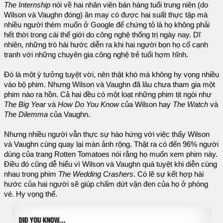
The Internship
nói về hai nhân viên bán hàng tuổi trung niên (do
Wilson và Vaughn đóng) ăn may có được hai suất thực tập mà
nhiều người thèm muốn ở Google để chứng tỏ là họ không phải
hết thời trong cái thế giới do công nghệ thống trị ngày nay. Dĩ
nhiên, những trò hài hước diễn ra khi hai người bọn họ cố cạnh
tranh với những chuyên gia công nghệ trẻ tuổi hợm hĩnh.
Đó là một ý tưởng tuyệt vời, nên thật khó mà không hy vọng nhiều
vào bộ phim. Nhưng Wilson và Vaughn đã lâu chưa tham gia một
phim nào ra hồn. Cả hai đều có một loạt những phim tịt ngòi như
The Big Year
và
How Do You Know
của Wilson hay
The Watch
và
The Dilemma
của Vaughn.
Nhưng nhiều người vẫn thực sự hào hứng với việc thấy Wilson
và Vaughn cùng quay lại màn ảnh rộng. Thật ra có đến 96% người
dùng của trang Rotten Tomatoes nói rằng họ muốn xem phim này.
Điều đó cũng dễ hiểu vì Wilson và Vaughn quá tuyệt khi diễn cùng
nhau trong phim
The Wedding Crashers
. Có lẽ sự kết hợp hài
hước của hai người sẽ giúp chấm dứt vận đen của họ ở phòng
vé. Hy vọng thế.