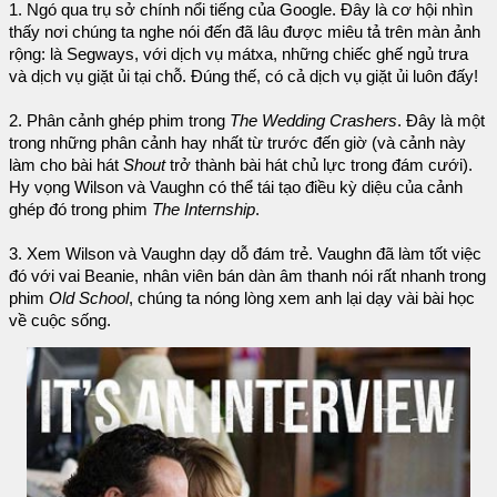
1. Ngó qua trụ sở chính nổi tiếng của Google. Đây là cơ hội nhìn
thấy nơi chúng ta nghe nói đến đã lâu được miêu tả trên màn ảnh
rộng: là Segways, với dịch vụ mátxa, những chiếc ghế ngủ trưa
và dịch vụ giặt ủi tại chỗ. Đúng thế, có cả dịch vụ giặt ủi luôn đấy!
2. Phân cảnh ghép phim trong
The Wedding Crashers
. Đây là một
trong những phân cảnh hay nhất từ trước đến giờ (và cảnh này
làm cho bài hát
Shout
trở thành bài hát chủ lực trong đám cưới).
Hy vọng Wilson và Vaughn có thể tái tạo điều kỳ diệu của cảnh
ghép đó trong phim
The Internship
.
3. Xem Wilson và Vaughn dạy dỗ đám trẻ. Vaughn đã làm tốt việc
đó với vai Beanie, nhân viên bán dàn âm thanh nói rất nhanh trong
phim
Old School
, chúng ta nóng lòng xem anh lại dạy vài bài học
về cuộc sống.