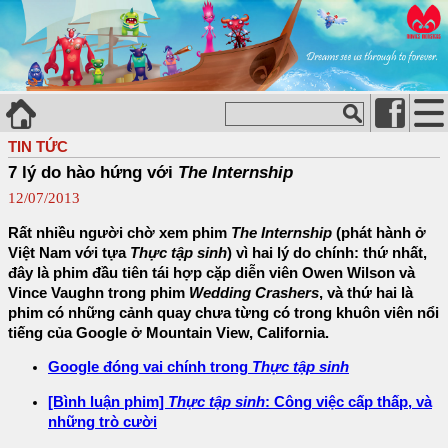
TIN TỨC
7 lý do hào hứng với
The Internship
12/07/2013
Rất nhiều người chờ xem phim
The Internship
(phát hành ở
Việt Nam với tựa
Thực tập sinh
) vì hai lý do chính: thứ nhất,
đây là phim đầu tiên tái hợp cặp diễn viên Owen Wilson và
Vince Vaughn trong phim
Wedding Crashers
, và thứ hai là
phim có những cảnh quay chưa từng có trong khuôn viên nổi
tiếng của Google ở Mountain View, California.
Google đóng vai chính trong
Thực tập sinh
[Bình luận phim]
Thực tập sinh
: Công việc cấp thấp, và
những trò cười