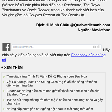
(Wilson bỏ túi các phim kinh điển như
Rushmore
,
The Royal
Tenebaums
và
Bottle Rocket
, trong khi thành tích viết lách của
Vaughn gồm có
Couples Retreat
và
The Break-Up
.
Dịch: © Minh Châu @Quaivatdienanh.com
Nguồn: Moviefone
Hãy
chia sẻ ý kiến của bạn về bài viết này trên
Facebook của chúng
tôi
+ XEM THÊM
'Tam giác vàng' Trịnh Tú Văn - Đỗ Kỳ Phong - Lưu Đức Hoa
Với
Gu Family Book
, Lee Seung Gi chứng tỏ đã sẵn sàng trở thành
diễn viên hàng đầu
Cleopatra
: Những điều chưa bao giờ tiết lộ về bộ phim kinh điển của
Elizabeth Taylor
TVB sa sút trong mắt người hâm mộ vì nhiều bộ phim nhạt nhẽo và gây
phản cảm
Những cặp phim gần như giống hệt nhau ra mắt cùng thời điểm