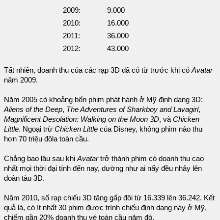
2009:
9.000
2010:
16.000
2011:
36.000
2012:
43.000
Tất nhiên, doanh thu của các rạp 3D đã có từ trước khi có
Avatar
năm 2009.
Năm 2005 có khoảng bốn phim phát hành ở Mỹ định dạng 3D:
Aliens of the Deep
,
The Adventures of Sharkboy and Lavagirl
,
Magnificent Desolation: Walking on the Moon 3D
, và
Chicken
Little
. Ngoại trừ
Chicken Little
của Disney, không phim nào thu
hơn 70 triệu đôla toàn cầu.
Chẳng bao lâu sau khi
Avatar
trở thành phim có doanh thu cao
nhất mọi thời đại tính đến nay, dường như ai nấy đều nhảy lên
đoàn tàu 3D.
Năm 2010, số rạp chiếu 3D tăng gấp đôi từ 16.339 lên 36.242. Kết
quả là, có ít nhất 30 phim được trình chiếu định dạng này ở Mỹ,
chiếm gần 20% doanh thu vé toàn cầu năm đó.