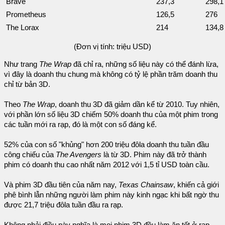
Brave
237,3
298,1
Prometheus
126,5
276
The Lorax
214
134,8
(Đơn vị tính: triệu USD)
Như trang
The Wrap
đã chỉ ra, những số liệu này có thể đánh lừa,
vì đây là doanh thu chung mà không có tỷ lệ phần trăm doanh thu
chỉ từ bản 3D.
Theo
The Wrap
, doanh thu 3D đã giảm dần kể từ 2010. Tuy nhiên,
với phần lớn số liệu 3D chiếm 50% doanh thu của một phim trong
các tuần mới ra rạp, đó là một con số đáng kể.
52% của con số "khủng" hơn 200 triệu đôla doanh thu tuần đầu
công chiếu của
The Avengers
là từ 3D. Phim này đã trở thành
phim có doanh thu cao nhất năm 2012 với 1,5 tỉ USD toàn cầu.
Và phim 3D đầu tiên của năm nay,
Texas Chainsaw
, khiến cả giới
phê bình lẫn những người làm phim này kinh ngạc khi bất ngờ thu
được 21,7 triệu đôla tuần đầu ra rạp.
Không phải điều này nghĩa là mọi phim 3D đều làm ăn tốt ở rạp.