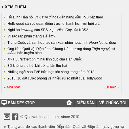
+ XEM THÊM
Hồ Định Hân nỗ lực đạt vị trí hoa đán hàng đầu TVB tiếp theo
Hollywood cần có quan điểm trưởng thành hơn với tuổi già
Nghi án
Yawang
của SBS ‘đạo’
Nice Guy
của KBS2
Vì sao rạp phim tháng 1 ế ẩm?
Trung Quốc và Iran hợp tác sản xuất phim hoạt hình
Ngàn lẻ một đêm
Ống kính Quái vật Điện ảnh: Chung Hán Lương đóng
Thập nguyệt vi
thành
bản truyền hình
My PS Partner
: phim hài tình dục của Hàn Quốc
3D không thu hút khi trở lại lần thứ hai
Những ngôi sao TVB hứa hẹn tỏa sáng trong năm 2013
2013: 10 đặt cược phòng vé nhiều rủi ro nhất của Hollywood
« Mới hơn
Cũ hơn »
BẢN DESKTOP
DIỄN ĐÀN
VỀ CHÚNG TÔI
© Quaivatdienanh.com, since 2010
» Trang web do các thành viên Diễn đàn Quái vật Điện ảnh xây dựng và