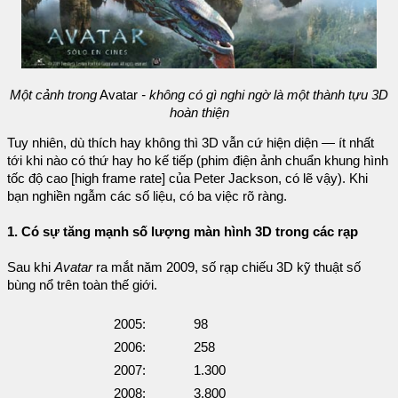
Một cảnh trong
Avatar
- không có gì nghi ngờ là một thành tựu 3D
hoàn thiện
Tuy nhiên, dù thích hay không thì 3D vẫn cứ hiện diện — ít nhất
tới khi nào có thứ hay ho kế tiếp (phim điện ảnh chuẩn khung hình
tốc độ cao [high frame rate] của Peter Jackson, có lẽ vậy). Khi
bạn nghiền ngẫm các số liệu, có ba việc rõ ràng.
1. Có sự tăng mạnh số lượng màn hình 3D trong các rạp
Sau khi
Avatar
ra mắt năm 2009, số rạp chiếu 3D kỹ thuật số
bùng nổ trên toàn thế giới.
2005:
98
2006:
258
2007:
1.300
2008:
3.800