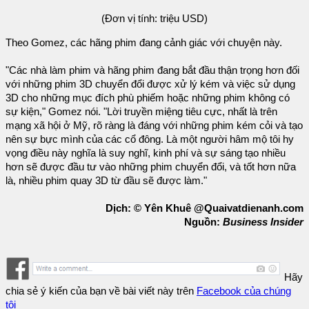
(Đơn vị tính: triệu USD)
Theo Gomez, các hãng phim đang cảnh giác với chuyện này.
"Các nhà làm phim và hãng phim đang bắt đầu thận trọng hơn đối
với những phim 3D chuyển đổi được xử lý kém và việc sử dụng
3D cho những mục đích phù phiếm hoặc những phim không có
sự kiện," Gomez nói. "Lời truyền miệng tiêu cực, nhất là trên
mạng xã hội ở Mỹ, rõ ràng là đáng với những phim kém cỏi và tạo
nên sự bực mình của các cổ đông. Là một người hâm mộ tôi hy
vọng điều này nghĩa là suy nghĩ, kinh phí và sự sáng tạo nhiều
hơn sẽ được đầu tư vào những phim chuyển đổi, và tốt hơn nữa
là, nhiều phim quay 3D từ đầu sẽ được làm."
Dịch: © Yên Khuê @Quaivatdienanh.com
Nguồn:
Business Insider
Hãy
chia sẻ ý kiến của bạn về bài viết này trên
Facebook của chúng
tôi