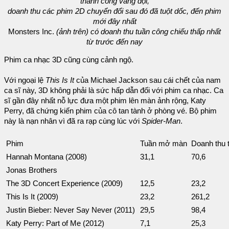
thành công vang dội,
doanh thu các phim 2D chuyển đổi sau đó đã tuột dốc, đến phim
mới đây nhất
Monsters Inc.
(ảnh trên) có doanh thu tuần công chiếu thấp nhất
từ trước đến nay
Phim ca nhạc 3D cũng cùng cảnh ngộ.
Với ngoại lệ
This Is It
của Michael Jackson sau cái chết của nam
ca sĩ này, 3D không phải là sức hấp dẫn đối với phim ca nhạc. Ca
sĩ gần đây nhất nỗ lực đưa một phim lên màn ảnh rộng, Katy
Perry, đã chứng kiến phim của cô tan tành ở phòng vé. Bộ phim
này là nạn nhân vì đã ra rạp cùng lúc với
Spider-Man
.
Phim
Tuần mở màn
Doanh thu 
Hannah Montana (2008)
31,1
70,6
Jonas Brothers
The 3D Concert Experience (2009)
12,5
23,2
This Is It (2009)
23,2
261,2
Justin Bieber: Never Say Never (2011)
29,5
98,4
Katy Perry: Part of Me (2012)
7,1
25,3