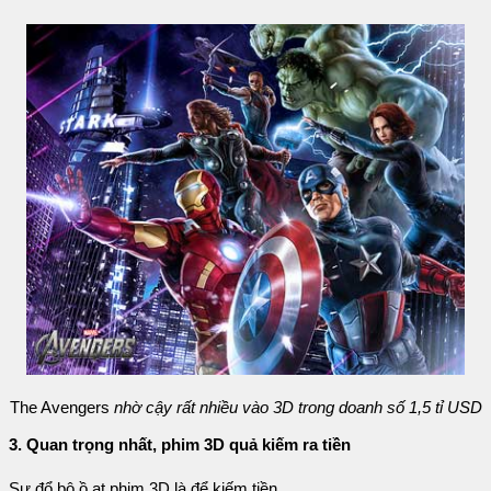
The Avengers
nhờ cậy rất nhiều vào 3D trong doanh số 1,5 tỉ USD
3. Quan trọng nhất, phim 3D quả kiếm ra tiền
Sự đổ bộ ồ ạt phim 3D là để kiếm tiền.