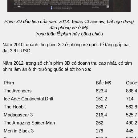
Phim 3D đầu tiên của năm 2013,
Texas Chainsaw
, bất ngờ đứng
đầu phòng vé ở Mỹ
trong tuần lễ phim này công chiếu
Năm 2010, doanh thu phim 3D ở phòng vé quốc tế tăng gấp ba,
đạt 3,9 tỉ USD.
Năm 2012, trong số chín phim 3D có doanh thu cao nhất, có tám
phim làm ăn ở thị trường quốc tế tốt hơn xa:
Phim
Bắc Mỹ
Quốc 
The Avengers
623,4
888,4
Ice Age: Continental Drift
161,2
714
The Hobbit
266,7
562,8
Madagascar 3
216,4
525,7
The Amazing Spider-Man
262
490,2
Men in Black 3
179
445