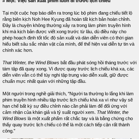
# Một: Việc sản xuất phim luôn đi trước lịch chiếu
Tại một cuộc họp báo diễn ra trong lúc bộ phim đang chiếu tiết lộ
rằng biên kịch Noh Hee Kyung đã hoàn tất kịch bản hoàn chỉnh.
Đây là chuyện không thường xảy ra trong làm phim truyền hình
khi mà kịch bản được viết xong trước từ lâu, dù điều này cho
phép hoạch định tốt tốc độ sản xuất và dàn diễn viên có thời gian
hiểu biết sâu sắc nhân vật của mình, để thể hiện vai diễn tự tin và
chính xác hơn.
That Winter, the Wind Blows
bắt đầu phát sóng hồi tháng trước với
tám tập đã quay xong. Vì được quay trước lịch chiếu khá xa, các
diễn viên vẫn có thể tùy nghi tập trung vào diễn xuất, giữ được
chuẩn mực nhất quán với những tập đầu.
Một người trong nghề giải thích, “Người ta thường lo lắng khi làm
phim truyền hình nhiều tập trước lịch chiếu khá xa vì như vậy sẽ
hạn chế bất kỳ sự điều chỉnh nào cần phải làm để đối ứng với
cảm nhận của khán giả và tỷ suất người xem.
That Winter, the
Wind Blows
là một xuất phẩm rất chắc tay và là bằng chứng cho
thấy quay trước lịch chiếu có thể là một cách tiếp cận rất thành
công.”