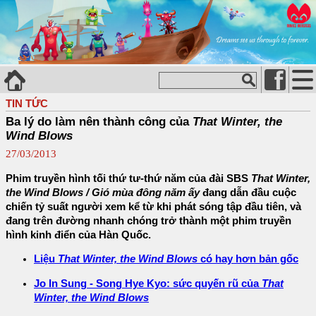
TIN TỨC
Ba lý do làm nên thành công của
That Winter, the
Wind Blows
27/03/2013
Phim truyền hình tối thứ tư-thứ năm của đài SBS
That Winter,
the Wind Blows / Gió mùa đông năm ấy
đang dẫn đầu cuộc
chiến tỷ suất người xem kể từ khi phát sóng tập đầu tiên, và
đang trên đường nhanh chóng trở thành một phim truyền
hình kinh điển của Hàn Quốc.
Liệu
That Winter, the Wind Blows
có hay hơn bản gốc
Jo In Sung - Song Hye Kyo: sức quyến rũ của
That
Winter, the Wind Blows