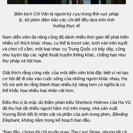
Biên kịch Chỉ Văn là người kỳ cựu trong lĩnh vực pháp
lý, bộ phim đảm bảo các chi tiết đều dựa trên tình
huống thực tế
Nam diễn viên đa năng cũng đã dành nhiều thời gian để phát triển
nhiều sở thích khác nhau, cụ thể là trượt ván, lướt ván trên tuyết
và chơi cổ cầm, một loại nhạc cụ Trung Quốc có bảy dây, cũng
như luyện tập các nghệ thuật truyền thống khác, chẳng hạn như
thư pháp và hội họa.
Giải thích rằng công việc của một diễn viên khá đặc biệt vì nó tạo
cơ hội để đi sâu vào cuộc sống của những người khác nhau, Hạ
Vũ nói anh tin rằng thành thạo nhiều kỹ năng hơn có nghĩa là có
thể khắc họa nhiều loại nhân vật hơn.
Điều thú vị là mặc dù thẩm phán kiểu Sherlock Holmes của Hạ Vũ
đã thu hút rất nhiều người hâm mộ trên mạng, nhà sản xuất
Vương Bình tiết lộ nhân vật và phần của anh trong phim,
Blinding
Elephant
, không nằm trong kế hoạch ban đầu.
“Ban đầu, chúng tôi chỉ muốn quay
The Last Straw
, nhưng tất cả