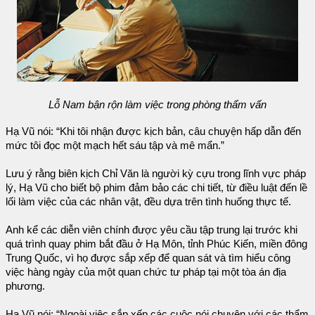
Lỗ Nam bận rộn làm việc trong phòng thẩm vấn
Hạ Vũ nói: “Khi tôi nhận được kịch bản, câu chuyện hấp dẫn đến
mức tôi đọc một mạch hết sáu tập và mê mẩn.”
Lưu ý rằng biên kịch Chỉ Văn là người kỳ cựu trong lĩnh vực pháp
lý, Hạ Vũ cho biết bộ phim đảm bảo các chi tiết, từ điều luật đến lề
lối làm việc của các nhân vật, đều dựa trên tình huống thực tế.
Anh kể các diễn viên chính được yêu cầu tập trung lại trước khi
quá trình quay phim bắt đầu ở Hạ Môn, tỉnh Phúc Kiến, miền đông
Trung Quốc, vì họ được sắp xếp để quan sát và tìm hiểu công
việc hàng ngày của một quan chức tư pháp tại một tòa án địa
phương.
Hạ Vũ nói: “Ngoài việc sắp xếp các cuộc nói chuyện với các thẩm