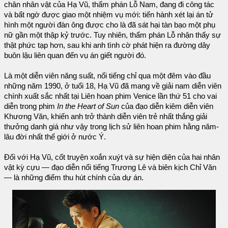
chân nhân vật của Hạ Vũ, thẩm phán Lỗ Nam, đang đi công tác
và bất ngờ được giao một nhiệm vụ mới: tiến hành xét lại án tử
hình một người đàn ông được cho là đã sát hại tàn bạo một phụ
nữ gần một thập kỷ trước. Tuy nhiên, thẩm phán Lỗ nhận thấy sự
thật phức tạp hơn, sau khi anh tình cờ phát hiện ra đường dây
buôn lậu liên quan đến vụ án giết người đó.
Là một diễn viên năng suất, nổi tiếng chỉ qua một đêm vào đầu
những năm 1990, ở tuổi 18, Hạ Vũ đã mang về giải nam diễn viên
chính xuất sắc nhất tại Liên hoan phim Venice lần thứ 51 cho vai
diễn trong phim
In the Heart of Sun
của đạo diễn kiêm diễn viên
Khương Văn, khiến anh trở thành diễn viên trẻ nhất thắng giải
thưởng danh giá như vậy trong lịch sử liên hoan phim hằng năm-
lâu đời nhất thế giới ở nước Ý.
Đối với Hạ Vũ, cốt truyện xoắn xuýt và sự hiện diện của hai nhân
vật kỳ cựu — đạo diễn nổi tiếng Trương Lê và biên kịch Chỉ Văn
— là những điểm thu hút chính của dự án.