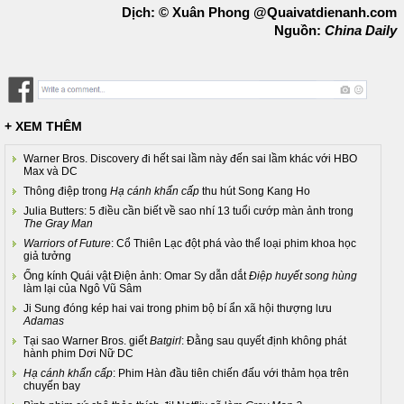
Dịch: © Xuân Phong @Quaivatdienanh.com
Nguồn:
China Daily
+ XEM THÊM
Warner Bros. Discovery đi hết sai lầm này đến sai lầm khác với HBO
Max và DC
Thông điệp trong
Hạ cánh khẩn cấp
thu hút Song Kang Ho
Julia Butters: 5 điều cần biết về sao nhí 13 tuổi cướp màn ảnh trong
The Gray Man
Warriors of Future
: Cổ Thiên Lạc đột phá vào thể loại phim khoa học
giả tưởng
Ống kính Quái vật Điện ảnh: Omar Sy dẫn dắt
Điệp huyết song hùng
làm lại của Ngô Vũ Sâm
Ji Sung đóng kép hai vai trong phim bộ bí ẩn xã hội thượng lưu
Adamas
Tại sao Warner Bros. giết
Batgirl
: Đằng sau quyết định không phát
hành phim Dơi Nữ DC
Hạ cánh khẩn cấp
: Phim Hàn đầu tiên chiến đấu với thảm họa trên
chuyến bay