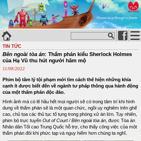
TIN TỨC
Bên ngoài tòa án
: Thẩm phán kiểu Sherlock Holmes
của Hạ Vũ thu hút người hâm mộ
11/08/2022
Phim bộ tâm lý tội phạm mới tìm cách thể hiện những khía
cạnh ít được biết đến về ngành tư pháp thông qua hành động
của một thẩm phán độc đáo.
Hình ảnh mà có lẽ hầu hết mọi người sẽ có trong tâm trí khi hình
dung về thẩm phán sẽ là một quan chức, ngồi uy nghiêm trên ghế
cao, chủ tọa các thủ tục tố tụng trong phòng xử án lớn. Tuy nhiên,
phim bộ trực tuyến
Out of Court / Bên ngoài tòa án
, được Tòa án
Nhân dân Tối cao Trung Quốc hỗ trợ, cho thấy công việc của một
thẩm phán đôi khi phức tạp và nguy hiểm hơn chúng ta nghĩ.