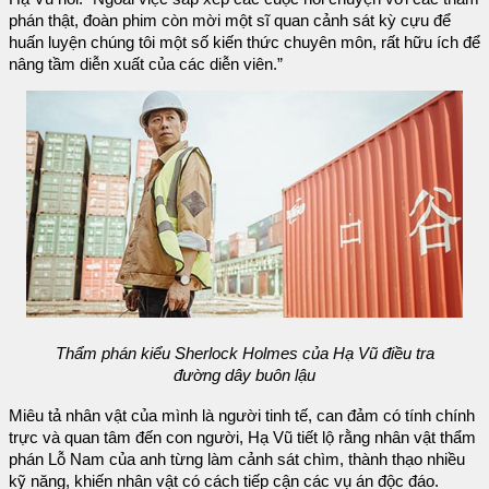
phán thật, đoàn phim còn mời một sĩ quan cảnh sát kỳ cựu để
huấn luyện chúng tôi một số kiến thức chuyên môn, rất hữu ích để
nâng tầm diễn xuất của các diễn viên.”
Thẩm phán kiểu Sherlock Holmes của Hạ Vũ điều tra
đường dây buôn lậu
Miêu tả nhân vật của mình là người tinh tế, can đảm có tính chính
trực và quan tâm đến con người, Hạ Vũ tiết lộ rằng nhân vật thẩm
phán Lỗ Nam của anh từng làm cảnh sát chìm, thành thạo nhiều
kỹ năng, khiến nhân vật có cách tiếp cận các vụ án độc đáo.