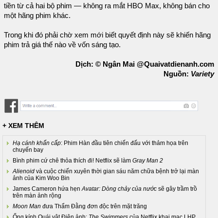
tiền từ cả hai bộ phim — không ra mắt HBO Max, không bán cho
một hãng phim khác.
Trong khi đó phải chờ xem mới biết quyết định này sẽ khiến hãng
phim trả giá thế nào về vốn sáng tạo.
Dịch: © Ngân Mai @Quaivatdienanh.com
Nguồn:
Variety
+ XEM THÊM
Hạ cánh khẩn cấp
: Phim Hàn đầu tiên chiến đấu với thảm họa trên
chuyến bay
Bình phim cứ chê thỏa thích đi! Netflix sẽ làm
Gray Man 2
Alienoid
và cuộc chiến xuyên thời gian sáu năm chữa bệnh trở lại màn
ảnh của Kim Woo Bin
James Cameron hứa hẹn
Avatar: Dòng chảy của nước
sẽ gây trầm trồ
trên màn ảnh rộng
Moon Man
đưa Thẩm Đằng đơn độc trên mặt trăng
Ống kính Quái vật Điện ảnh:
The Swimmers
của Netflix khai mạc LHP