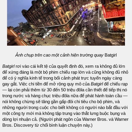
Ảnh chụp trên cao một cảnh hiện trường quay
Batgirl
Batgirl
rơi vào cái kết tệ của quyết định đó, xem ra không đủ lớn
để xứng đáng là một bộ phim chiếu rạp lớn và cũng không đủ nhỏ
để có ý nghĩa kinh tế trong bối cảnh phát trực tuyến ngày càng
gay gắt. Việc chi tiền để mở rộng quy mô của
Batgirl
để chiếu rạp
— lại còn phải thêm từ 30 đến 50 triệu đôla cần thiết để tiếp thị nó
trong nước và hàng chục triệu đôla nữa để phát hành toàn cầu —
nói không chừng sẽ tăng gần gấp đôi chi tiêu cho bộ phim, và
những người trong cuộc cho biết không có người nào bắt đầu với
một công ty mới mà không tập trung vào thắt lưng buộc bụng và
dòng lợi nhuận cả. (Người phát ngôn của Warner Bros. và Warner
Bros. Discovery từ chối bình luận chuyện này.)