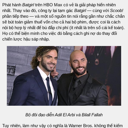
Phát hành
Batgirl
trên HBO Max có vẻ là giải pháp hiển nhiên
nhất. Thay vào đó, công ty lại tạm gác
Batgirl
— cùng với
Scoob!
phần tiếp theo — và một số nguồn tin nói rằng gần như chắc chắn
sẽ bút toán giảm thuế vốn cho cả hai bộ phim, được coi là cách
nội bộ hợp lý nhất để bù đắp chi phí (ít nhất là trên sổ cái kế toán).
Họ có thể biện minh cho việc đó bằng cách ghi nợ do thay đổi
chiến lược hậu sáp nhập.
Bộ đôi đạo diễn Adil El Arbi và Bilall Fallah
Tuy nhiên, làm như vậy có nghĩa là Warner Bros. không thể kiếm