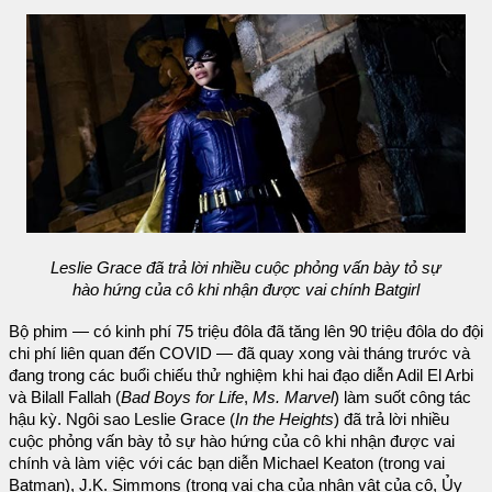
Leslie Grace đã trả lời nhiều cuộc phỏng vấn bày tỏ sự
hào hứng của cô khi nhận được vai chính Batgirl
Bộ phim — có kinh phí 75 triệu đôla đã tăng lên 90 triệu đôla do đội
chi phí liên quan đến COVID — đã quay xong vài tháng trước và
đang trong các buổi chiếu thử nghiệm khi hai đạo diễn Adil El Arbi
và Bilall Fallah (
Bad Boys for Life
,
Ms. Marvel
) làm suốt công tác
hậu kỳ. Ngôi sao Leslie Grace (
In the Heights
) đã trả lời nhiều
cuộc phỏng vấn bày tỏ sự hào hứng của cô khi nhận được vai
chính và làm việc với các bạn diễn Michael Keaton (trong vai
Batman), J.K. Simmons (trong vai cha của nhân vật của cô, Ủy