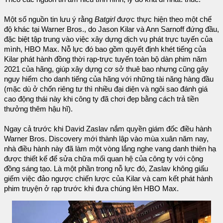
Một số nguồn tin lưu ý rằng
Batgirl
được thực hiện theo một chế
độ khác tại Warner Bros., do Jason Kilar và Ann Sarnoff đứng đầu,
đặc biệt tập trung vào việc xây dựng dịch vụ phát trực tuyến của
mình, HBO Max. Nỗ lực đó bao gồm quyết định khét tiếng của
Kilar phát hành đồng thời rạp-trực tuyến toàn bộ dàn phim năm
2021 của hãng, giúp xây dựng cơ sở thuê bao nhưng cũng gây
nguy hiểm cho danh tiếng của hãng với những tài năng hàng đầu
(mặc dù ở chốn riêng tư thì nhiều đại diện và ngôi sao đánh giá
cao động thái này khi công ty đã chơi đẹp bằng cách trả tiền
thưởng thêm hậu hĩ).
Ngay cả trước khi David Zaslav nắm quyền giám đốc điều hành
Warner Bros. Discovery mới thành lập vào mùa xuân năm nay,
nhà điều hành này đã làm một vòng lắng nghe vang danh thiên hạ
được thiết kế để sửa chữa mối quan hệ của công ty với cộng
đồng sáng tạo. Là một phần trong nỗ lực đó, Zaslav không giấu
giếm việc đảo ngược chiến lược của Kilar và cam kết phát hành
phim truyện ở rạp trước khi đưa chúng lên HBO Max.