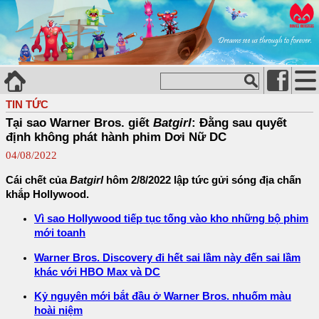
TIN TỨC
Tại sao Warner Bros. giết
Batgirl
: Đằng sau quyết
định không phát hành phim Dơi Nữ DC
04/08/2022
Cái chết của
Batgirl
hôm 2/8/2022 lập tức gửi sóng địa chấn
khắp Hollywood.
Vì sao Hollywood tiếp tục tống vào kho những bộ phim
mới toanh
Warner Bros. Discovery đi hết sai lầm này đến sai lầm
khác với HBO Max và DC
Kỷ nguyên mới bắt đầu ở Warner Bros. nhuốm màu
hoài niệm