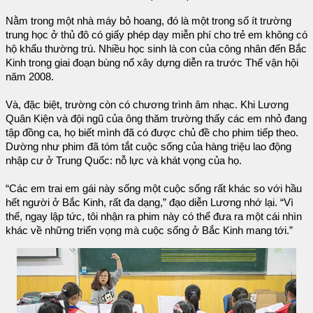
Nằm trong một nhà máy bỏ hoang, đó là một trong số ít trường
trung học ở thủ đô có giấy phép dạy miễn phí cho trẻ em không có
hộ khẩu thường trú. Nhiều học sinh là con của công nhân đến Bắc
Kinh trong giai đoạn bùng nổ xây dựng diễn ra trước Thế vận hội
năm 2008.
Và, đặc biệt, trường còn có chương trình âm nhạc. Khi Lương
Quân Kiện và đội ngũ của ông thăm trường thấy các em nhỏ đang
tập đồng ca, họ biết mình đã có được chủ đề cho phim tiếp theo.
Dường như phim đã tóm tắt cuộc sống của hàng triệu lao động
nhập cư ở Trung Quốc: nỗ lực và khát vọng của họ.
“Các em trai em gái này sống một cuộc sống rất khác so với hầu
hết người ở Bắc Kinh, rất đa dạng,” đạo diễn Lương nhớ lại. “Vì
thế, ngay lập tức, tôi nhận ra phim này có thể đưa ra một cái nhìn
khác về những triển vọng mà cuộc sống ở Bắc Kinh mang tới.”