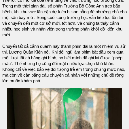
Thế rồi, có mối đe dọa tiềm tàng về việc trường học bị đóng cửa.
Trong một thời gian dài, số phận Trường Bồ Công Anh treo bấp
bênh, khi khu vực lân cận dự kiến bị san bằng để nhường chỗ cho
một sân bay mới. Song cuối cùng trường học vẫn tiếp tục tồn tại
và chuyển đến một cơ sở mới, tốt hơn, và chúng ta thấy cảnh
nhiều học sinh và nhân viên trong trường phấn khởi dời đến khu
mới.
Chuyển tất cả cảnh quanh này thành phim dài là một nhiệm vụ sử
thi, Lương Quân Kiện nói. Khi đội ngũ làm phim bắt đầu xem qua
một lượt tất cả băng ghi hình, họ biết mình đã ghi lại được “phép
màu”. Thế nhưng họ cũng đối mặt nhiều lựa chọn khó khăn:
Không chỉ về việc bảo vệ đối tượng trẻ em trong chừng mực nào,
mà còn về cân bằng câu chuyện cá nhân với những chủ đề rộng
lớn muốn khám phá.