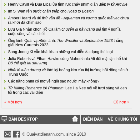
Henry Cavill và Dua Lipa lửa tình rực cháy phim gián điệp ly kỳ
Argylle
Im Si Wan rèn
bước chân thép
cho
Road to Boston
Amber Heard và đủ thứ vấn đề -
Aquaman và vương quốc thất lạc
chưa
ra khơi đã chìm sao
Lưu Gia Nhân chọn Hồ Ca làm
chuyến đi này đáng giá
tìm ý nghĩa
cuộc sống và cái chết
Ống kính Quái vật Điện ảnh:
The Wrestler
và
September 1923
thắng
giải New Currents 2023
Song Joong Ki vẫn khát khao những vai diễn đa dạng thể loại
Julia Roberts và Ethan Hawke cùng Mahershala Ali đối mặt tận thế khi
Bỏ thế giới lại sau lưng
Nhất lộ triều dương
về thời kỳ hoàng kim của thị trường bất động sản ở
Trung Quốc
Các hãng phim có mơ về ngôi sao người máy không?
Từ Killing Romance
tới
Phantom
: Lee Ha Nee nói về tươi sáng và đen
tối trong các vai diễn
« Mới hơn
Cũ hơn »
BẢN DESKTOP
DIỄN ĐÀN
VỀ CHÚNG TÔI
© Quaivatdienanh.com, since 2010