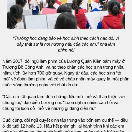
“Trường học đang bảo vệ học sinh theo cách nào đó, vì
đây thật sự là nơi nương náu của các em,” nhà làm
phim nói
Năm 2017, đội ngũ làm phim của Lương Quân Kiện bấm máy ở
Trường Bồ Công Anh, và họ theo chân các học sinh trong nhiều
năm, tích lũy hơn 700 giờ quay. Ngay từ đầu, các học sinh “tò
mò” về đoàn làm phim, và có vẻ chấp nhận máy quay là một phần
cuộc sống thường ngày với chút do dự.
“Các em rất quan tâm đến những điều mới mẻ và thân thiện với
chúng tôi,” đạo diễn Lương nói. “Luôn đặt ra nhiều câu hỏi và
chúng tôi luôn cởi mở về những gì đang diễn ra.”
Cuối cùng, đội ngũ quyết định tập trung vào bốn em cụ thể — đều
ở độ tuổi 12 hoặc 13. Hầu hết phim ghi lại hành trình khi các em