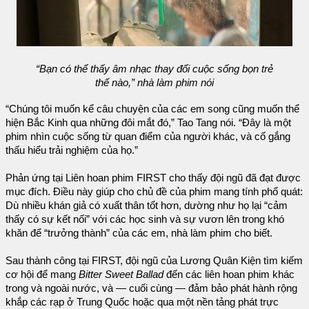
“Bạn có thể thấy âm nhạc thay đổi cuộc sống bọn trẻ
thế nào,” nhà làm phim nói
“Chúng tôi muốn kể câu chuyện của các em song cũng muốn thể
hiện Bắc Kinh qua những đôi mắt đó,” Tao Tang nói. “Đây là một
phim nhìn cuộc sống từ quan điểm của người khác, và cố gắng
thấu hiểu trải nghiệm của họ.”
Phản ứng tại Liên hoan phim FIRST cho thấy đội ngũ đã đạt được
mục đích. Điều này giúp cho chủ đề của phim mang tính phổ quát:
Dù nhiều khán giả có xuất thân tốt hơn, dường như họ lại “cảm
thấy có sự kết nối” với các học sinh và sự vươn lên trong khó
khăn để “trưởng thành” của các em, nhà làm phim cho biết.
Sau thành công tại FIRST, đội ngũ của Lương Quân Kiện tìm kiếm
cơ hội để mang
Bitter Sweet Ballad
đến các liên hoan phim khác
trong và ngoài nước, và — cuối cùng — đảm bảo phát hành rộng
khắp các rạp ở Trung Quốc hoặc qua một nền tảng phát trực