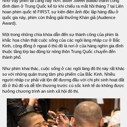
Nhờ vậy phim lại càng hay hơn.
Bitter Sweet Ballad
thành công
đình đám ở Trung Quốc kể từ khi chiếu ra mắt hồi tháng 7 tại Liên
hoan phim quốc tế FIRST, sự kiện điện ảnh độc lập hàng đầu ở
quốc gia này, phim còn thắng giải thưởng Khán giả (Audience
Award).
Một trong những chìa khóa dẫn đến sự thành công của phim là
khắc họa chân thật cuộc sống của các ngôi làng nhập cư ở Bắc
Kinh, cộng đồng ở ngoại ô thủ đô là nơi ở của hàng nghìn gia đình
thuộc tầng lớp lao động từ nông thôn Trung Quốc chuyển đến
thành phố.
Như phim khai thác, cuộc sống ở các ngôi làng đô thị này rất khác
so với những quận trung tâm phù phiếm của Bắc Kinh. Nhiều
người nhập cư phải vật lộn để đương đầu với chi phí sinh hoạt đắt
đỏ ở thủ đô và dễ tổn thương trước cú sốc kinh tế do không được
hưởng chương trình an sinh xã hội đô thị.