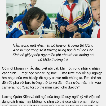
Nằm trong một nhà máy bỏ hoang, Trường Bồ Công
Anh là một trong số ít trường trung học ở thủ đô Bắc
Kinh có giấy phép dạy miễn phí cho trẻ em không có
hộ khẩu thường trú
Có một khoảnh khắc đặc biệt nổi bật, khi một trong những nhân
vật chính — một học sinh trung học — mà ước mơ về sự nghiệp
âm nhạc của em bị dập tắt ngay trước mắt chúng ta. Em khổ sở
đến độ phá vỡ bức tường thứ tư và đầm đìa nước mắt nhìn vào
camera, hỏi: “Sao tôi có thể mỉm cười cho được?”
Lương Quân Kiện và đội ngũ của ông đã suy nghĩ kỹ về việc có
dùng cảnh này hay không, lo rằng có thể quá xâm phạm. Song