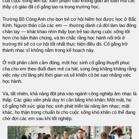
của cuộc sống liên tục xâm phạm vào không gian an toàn mà các
thầy cô giáo đã cố gắng tạo ra trong trường học.
Trường Bồ Công Anh cho bọn trẻ cơ hội hiếm hoi được học ở Bắc
Kinh. Người thân của các em — thường dành cả đời làm lao động
chân tay — khát khao nhìn thấy bọn trẻ tạo dựng cuộc sống tốt
hơn cho bản thân chúng, và tin chắc rằng học hành nổi trội ở
trường thì sẽ có cơ hội tốt nhất thực hiện điều đó. Cố gắng trở
thành nhạc sĩ không nằm trong kế hoạch này.
Ở một phân cảnh cảm động, một học sinh cố gắng thuyết phục
cha cho em theo đuổi đam mê ca hát, song ông khăng khăng rằng
việc này chỉ lãng phí thời gian và sẽ khiến cô bé sao nhãng việc
học hành.
Và, tất nhiên, khả năng đột phá vào ngành công nghiệp âm nhạc là
thấp. Các giáo viên phải duy trì cân bằng khó khăn: Một mặt, họ
cố gắng hết sức giúp học sinh phát triển tài năng âm nhạc; mặt
khác, họ thận trọng chuẩn bị cho cuộc sống khó khăn có thể đang
chờ đợi các em sau khi tốt nghiệp.