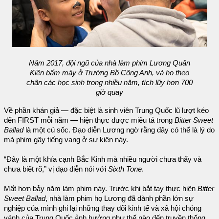
Năm 2017, đội ngũ của nhà làm phim Lương Quân
Kiện bấm máy ở Trường Bồ Công Anh, và họ theo
chân các học sinh trong nhiều năm, tích lũy hơn 700
giờ quay
Về phần khán giả — đặc biệt là sinh viên Trung Quốc lũ lượt kéo
đến FIRST mỗi năm — hiện thực được miêu tả trong
Bitter Sweet
Ballad
là một cú sốc. Đạo diễn Lương ngờ rằng đây có thể là lý do
mà phim gây tiếng vang ở sự kiện này.
“Đây là một khía cạnh Bắc Kinh mà nhiều người chưa thấy và
chưa biết rõ,” vị đạo diễn nói với
Sixth Tone
.
Mất hơn bảy năm làm phim này. Trước khi bắt tay thực hiện
Bitter
Sweet Ballad
, nhà làm phim họ Lương đã dành phần lớn sự
nghiệp của mình ghi lại những thay đổi kinh tế và xã hội chóng
vánh của Trung Quốc ảnh hưởng như thế nào đến truyền thống