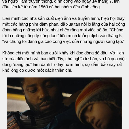
và người làm truyền thông, đình công vào ngày 14 tháng 7, lần
đầu tiên kể từ năm 1960 cả hai nhóm đều đình công.
Liên minh các nhà sản xuất điện ảnh và truyền hình, hiệp hội thay
mặt các hãng phim đàm phán, đã xua tan nỗi lo lắng của hai công
đoàn bằng những lời hứa nhạt nhẽo rằng mọi việc sẽ ổn. “Chúng
tôi là những công ty sáng tạo,” liên minh khẳng định vào tháng 5,
“và chúng tôi đánh giá cao công việc của những người sáng tạo.”
Không chỉ một mình bạn cười khẩy khi đọc dòng đó đâu. Với lịch
sử của điện ảnh và, bạn biết đấy, chủ nghĩa tư bản, và bỏ qua việc
dùng “sáng tạo” làm danh từ đầy hợm hĩnh, sự đảm bảo này rất
khó lòng có được một cách thiện chí.