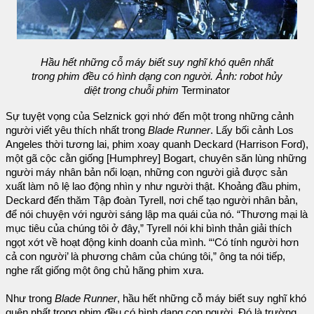
Hầu hết những cỗ máy biết suy nghĩ khó quên nhất
trong phim đều có hình dạng con người. Ảnh: robot hủy
diệt trong chuỗi phim
Terminator
Sự tuyệt vọng của Selznick gợi nhớ đến một trong những cảnh
người viết yêu thích nhất trong
Blade Runner
. Lấy bối cảnh Los
Angeles thời tương lai, phim xoay quanh Deckard (Harrison Ford),
một gã cộc cằn giống [Humphrey] Bogart, chuyên săn lùng những
người máy nhân bản nổi loạn, những con người giả được sản
xuất làm nô lệ lao động nhìn y như người thật. Khoảng đầu phim,
Deckard đến thăm Tập đoàn Tyrell, nơi chế tạo người nhân bản,
để nói chuyện với người sáng lập ma quái của nó. “Thương mại là
mục tiêu của chúng tôi ở đây,” Tyrell nói khi bình thản giải thích
ngọt xớt về hoạt động kinh doanh của mình. “‘Có tính người hơn
cả con người’ là phương châm của chúng tôi,” ông ta nói tiếp,
nghe rất giống một ông chủ hãng phim xưa.
Như trong
Blade Runner
, hầu hết những cỗ máy biết suy nghĩ khó
quên nhất trong phim đều có hình dạng con người. Đó là trường