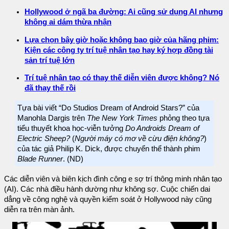
Hollywood ở ngã ba đường: Ai cũng sử dụng AI nhưng
không ai dám thừa nhận
Lựa chọn bây giờ hoặc không bao giờ của hãng phim:
Kiện các công ty trí tuệ nhân tạo hay ký hợp đồng tài
sản trí tuệ lớn
Trí tuệ nhân tạo có thay thế diễn viên được không? Nó
đã thay thế rồi
Tựa bài viết “Do Studios Dream of Android Stars?” của
Manohla Dargis trên
The New York Times
phỏng theo tựa
tiểu thuyết khoa học-viễn tưởng
Do Androids Dream of
Electric Sheep?
(
Người máy có mơ về cừu điện không?
)
của tác giả Philip K. Dick, được chuyển thể thành phim
Blade Runner
. (ND)
Các diễn viên và biên kịch đình công e sợ trí thông minh nhân tạo
(AI). Các nhà điều hành dường như không sợ. Cuộc chiến dai
dẳng về công nghệ và quyền kiểm soát ở Hollywood này cũng
diễn ra trên màn ảnh.