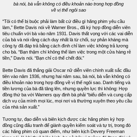
bà nói, bà vẫn không có điều khoản nào trong hợp đồng
về vị thế ngôi sao
“Tôi có thể bị buộc phải làm bất cứ điều gì hãng phim yêu cầu
làm,” Bette Davis nói về Warner Bros., đã ký hợp đồng diễn viên
tiêu chuẩn với bà vào năm 1931. Davis thất vọng với các vai diễn
của bà và nói rằng cách duy nhất là từ chối, sự phản kháng mà
công ty đã đáp trả bằng cách đình chỉ làm việc không trả lương
cho bà. “Bạn thậm chí không thể làm việc trong một cửa hàng rẻ
tiền,” Davis nói. “Bạn chỉ có thể chết đói.”
Bette Davis đã thắng giải Oscar nữ diễn viên chính xuất sắc đầu
tiên vào năm 1936, nhưng hai năm sau, bà nói, bà vẫn không có
điều khoản nào trong hợp đồng về vị thế ngôi sao. Danh tiếng và
tiền lương của bà đã tăng lên, nhưng quyền lực thì không: Hợp
đồng thứ ba với Warners quy định bà phải “biểu diễn và cung cấp
dịch vụ của mình mọi lúc, mọi nơi và thường xuyên theo yêu cầu
của nhà sản xuất.”
Tương tự, đạo diễn và biên kịch được các hãng phim ký hợp
đồng cũng đấu tranh để giành quyền kiểm soát và tự trị, trong đó
các hãng phim có quan điểm, như biên kịch Devery Freeman