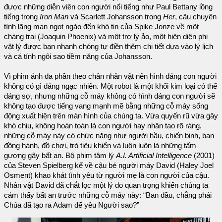
được những diễn viên con người nổi tiếng như Paul Bettany lồng
tiếng trong
Iron Man
và Scarlett Johansson trong
Her
, câu chuyện
tình lãng mạn ngọt ngào đến khó tin của Spike Jonze về một
chàng trai (Joaquin Phoenix) và một trợ lý ảo, một hiện diện phi
vật lý được bạn nhanh chóng tự điền thêm chi tiết dựa vào lý lịch
và cá tính ngôi sao tiềm năng của Johansson.
Vì phim ảnh đa phần theo chân nhân vật nên hình dáng con người
không có gì đáng ngạc nhiên. Một robot là một khối kim loại có thể
đáng sợ, nhưng những cỗ máy không có hình dáng con người sẽ
không tạo được tiếng vang mạnh mẽ bằng những cỗ máy sống
động xuất hiện trên màn hình của chúng ta. Vừa quyến rũ vừa gây
khó chịu, không hoàn toàn là con người hay nhân tạo rõ ràng,
những cỗ máy này có chức năng như người hầu, chiến binh, bạn
đồng hành, đồ chơi, trò tiêu khiển và luôn luôn là những tấm
gương gây bất an. Bộ phim tâm lý
A.I. Artificial Intelligence
(2001)
của Steven Spielberg kể về cậu bé người máy David (Haley Joel
Osment) khao khát tình yêu từ người mẹ là con người của cậu.
Nhân vật David đã chắt lọc một lý do quan trọng khiến chúng ta
cảm thấy bất an trước những cỗ máy này: “Ban đầu, chẳng phải
Chúa đã tạo ra Adam để yêu Người sao?”