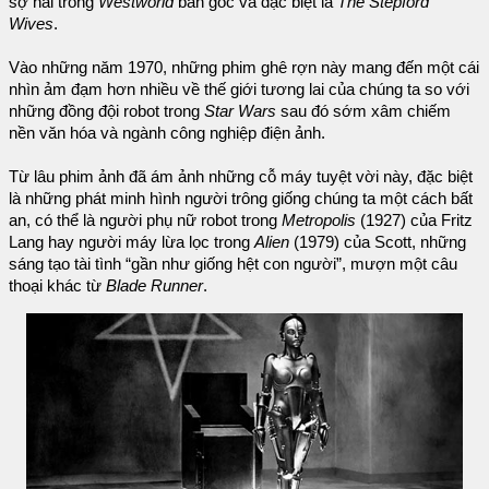
sợ hãi trong
Westworld
bản gốc và đặc biệt là
The Stepford
Wives
.
Vào những năm 1970, những phim ghê rợn này mang đến một cái
nhìn ảm đạm hơn nhiều về thế giới tương lai của chúng ta so với
những đồng đội robot trong
Star Wars
sau đó sớm xâm chiếm
nền văn hóa và ngành công nghiệp điện ảnh.
Từ lâu phim ảnh đã ám ảnh những cỗ máy tuyệt vời này, đặc biệt
là những phát minh hình người trông giống chúng ta một cách bất
an, có thể là người phụ nữ robot trong
Metropolis
(1927) của Fritz
Lang hay người máy lừa lọc trong
Alien
(1979) của Scott, những
sáng tạo tài tình “gần như giống hệt con người”, mượn một câu
thoại khác từ
Blade Runner
.