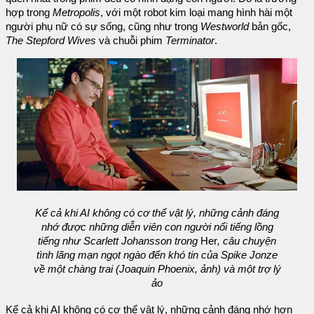
hợp trong
Metropolis
, với một robot kim loại mang hình hài một
người phụ nữ có sự sống, cũng như trong
Westworld
bản gốc,
The Stepford Wives
và chuỗi phim
Terminator
.
Kể cả khi AI không có cơ thể vật lý, những cảnh đáng
nhớ được những diễn viên con người nổi tiếng lồng
tiếng như Scarlett Johansson trong
Her
, câu chuyện
tình lãng mạn ngọt ngào đến khó tin của Spike Jonze
về một chàng trai (Joaquin Phoenix, ảnh) và một trợ lý
ảo
Kể cả khi AI không có cơ thể vật lý, những cảnh đáng nhớ hơn