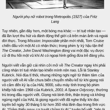
Người phụ nữ robot trong
Metropolis
(1927) của Fritz
Lang
Tuy nhiên, gần đây hơn, một bóng ma khác — trí tuệ nhân tạo —
đã lần lượt thu hút và đánh động thế giới cả trên màn ảnh và ngoài
đời thực. Trong
Mission: Impossible
phần mới nhất, Tom Cruise
chiến đấu với một AI có nhận thức; trong phim ly kỳ hậu tận thế
The Creator
, John David Washington đóng vai một đặc vụ được
cử đi thu hồi một vũ khí AI có ngoại hình giống đứa trẻ đáng yêu.
Người viết vẫn giữ cái nhìn cởi mở về
The Creator
ngay khi phải
công nhận trí tuệ nhân tạo khiến mình nôn nao. Lỗi là Stanley
Kubrick. Nói đùa tí thôi, nhưng những nghi ngờ từ thâm tâm của
người viết về AI vẫn chưa biến chuyển nhiều kể từ khi giọng nói
vô cảm đến kỳ lạ của HAL 9000, siêu máy tính trong bộ phim
khiếp hãi năm 1968 của Kubrick,
2001: A Space Odyssey
, thường
trú trong đầu người viết. Giọng nói bình tĩnh, thận trọng và không
ngừng nghỉ của HAL là giọng người viết đã nghe thấy khi đọc
tuyên bố ngày 30 tháng 5 từ hơn 350 nhà lãnh đạo trong lĩnh vực
AI. “Giảm thiểu nguy cơ tuyệt chủng từ AI,” tuyên bố viết, “nên là