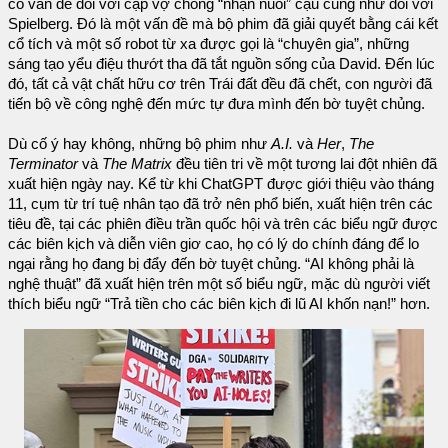
có vấn đề đối với cặp vợ chồng “nhận nuôi” cậu cũng như đối với
Spielberg. Đó là một vấn đề mà bộ phim đã giải quyết bằng cái kết
cổ tích và một số robot từ xa được gọi là “chuyên gia”, những
sáng tạo yểu điệu thướt tha đã tắt nguồn sống của David. Đến lúc
đó, tất cả vật chất hữu cơ trên Trái đất đều đã chết, con người đã
tiến bộ về công nghệ đến mức tự đưa mình đến bờ tuyệt chủng.
Dù cố ý hay không, những bộ phim như
A.I.
và
Her
,
The
Terminator
và
The Matrix
đều tiên tri về một tương lai đột nhiên đã
xuất hiện ngày nay. Kể từ khi ChatGPT được giới thiệu vào tháng
11, cụm từ trí tuệ nhân tạo đã trở nên phổ biến, xuất hiện trên các
tiêu đề, tại các phiên điều trần quốc hội và trên các biểu ngữ được
các biên kịch và diễn viên giơ cao, họ có lý do chính đáng để lo
ngại rằng họ đang bị đẩy đến bờ tuyệt chủng. “AI không phải là
nghệ thuật” đã xuất hiện trên một số biểu ngữ, mặc dù người viết
thích biểu ngữ “Trả tiền cho các biên kịch đi lũ AI khốn nạn!” hơn.