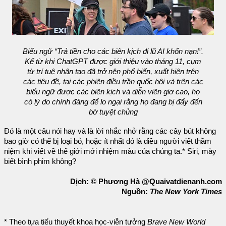
Biểu ngữ “Trả tiền cho các biên kịch đi lũ AI khốn nạn!”.
Kể từ khi ChatGPT được giới thiệu vào tháng 11, cụm
từ trí tuệ nhân tạo đã trở nên phổ biến, xuất hiện trên
các tiêu đề, tại các phiên điều trần quốc hội và trên các
biểu ngữ được các biên kịch và diễn viên giơ cao, họ
có lý do chính đáng để lo ngại rằng họ đang bị đẩy đến
bờ tuyệt chủng
Đó là một câu nói hay và là lời nhắc nhở rằng các cây bút không
bao giờ có thể bị loại bỏ, hoặc ít nhất đó là điều người viết thầm
niệm khi viết về thế giới mới nhiệm màu của chúng ta.* Siri, mày
biết bình phim không?
Dịch: © Phương Hà @Quaivatdienanh.com
Nguồn:
The New York Times
* Theo tựa tiểu thuyết khoa học-viễn tưởng
Brave New World