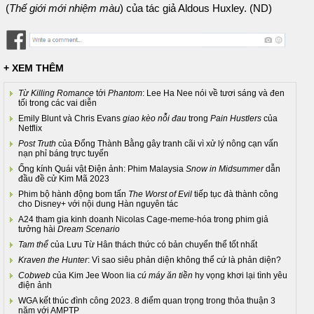
(
Thế giới mới nhiệm màu
) của tác giả Aldous Huxley. (ND)
+ XEM THÊM
Từ Killing Romance
tới
Phantom
: Lee Ha Nee nói về tươi sáng và đen
tối trong các vai diễn
Emily Blunt và Chris Evans
giao kèo nỗi đau
trong
Pain Hustlers
của
Netflix
Post Truth
của Đổng Thành Bằng gây tranh cãi vì xử lý nông cạn vấn
nạn phỉ báng trực tuyến
Ống kính Quái vật Điện ảnh: Phim Malaysia
Snow in Midsummer
dẫn
đầu đề cử Kim Mã 2023
Phim bộ hành động bom tấn
The Worst of Evil
tiếp tục đà thành công
cho Disney+ với nội dung Hàn nguyên tác
A24 tham gia kinh doanh Nicolas Cage-meme-hóa trong phim giả
tưởng hài
Dream Scenario
Tam thể
của Lưu Từ Hân thách thức có bản chuyển thể tốt nhất
Kraven the Hunter
: Vì sao siêu phản diện không thể cứ là phản diện?
Cobweb
của Kim Jee Woon lia
cú máy ăn tiền
hy vọng khơi lại tình yêu
điện ảnh
WGA kết thúc đình công 2023. 8 điểm quan trọng trong thỏa thuận 3
năm với AMPTP