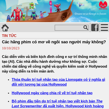
TIN TỨC
Các hãng phim có mơ về ngôi sao người máy không?
10/10/2023
Các diễn viên và biên kịch đình công e sợ trí thông minh nhân
tạo (AI). Các nhà điều hành dường như không sợ. Cuộc
chiến dai dẳng về công nghệ và quyền kiểm soát ở Hollywood
này cũng diễn ra trên màn ảnh.
Thỏa thuận trí tuệ nhân tạo của Lionsgate có ý nghĩa gì
đối với tương lai của Hollywood
Hollywood ngày càng chia rẽ về trí tuệ nhân tạo
Bộ phim đầu tiên do trí tuệ nhân tạo viết kịch bản
The
Last Screenwriter
đã xuất hiện. Hollywood kinh hoàng