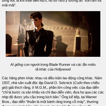
từng nói, là khi thuê biên kịch, họ sở hữu ý tưởng đó “trọn đời và
mãi mãi”.
AI giống con người trong
Blade Runner
và các lần miêu
tả khác của Hollywood
Các hãng phim khác nhau và điều kiện lao động cũng khác. Năm
1937, nhà sản xuất độc lập David O. Selznick (
Cuốn theo chiều
gió
) giải thích rằng, ở M.G.M., phần lớn công việc của đạo diễn
“chỉ là bước ra sân khấu và chỉ đạo diễn viên, đưa họ qua các các
nhịp độ được yêu cầu trong kịch bản.” Ông kể tiếp, tại Warner
Bros., đạo diễn “thuần là một bánh răng trong cỗ máy”, thường