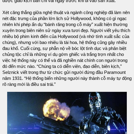
được giao kịch bản chỉ vài ngày trước khi đi vào sản xuất.
Xét căng thẳng giữa nghệ thuật và ngành công nghiệp đã làm nên
nét đặc trưng của phần lớn lịch sử Hollywood, không có gì ngạc
nhiên khi phép ẩn dụ “bánh răng trong cỗ máy” xuất hiện thường
xuyên trong biên niên sử ngày xưa tươi đẹp. Người viết yêu thích
nhiều bộ phim kinh điển của Hollywood (và nhớ tính xuất sắc của
chúng), nhưng với bao nhiêu là tài hoa, hệ thống cũng gây nhiều
đau khổ. Cuối cùng, sự phẫn nộ về bóc lột tình dục và phân biệt
chủng tộc chỉ là những ví dụ gớm ghiếc và trắng trợn nhất cho
việc hệ thống này có thể và đã nghiền nát chính con người trong
đó đến mức nào. “Chúng ta có diễn viên, đạo diễn, biên kịch,”
Selznick viết trong thư từ chức gửi người đứng đầu Paramount
năm 1931. “Hệ thống biến những người này thành cỗ máy tự động
rõ ràng mới là điều sai trái.”