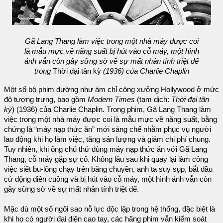
Gã Lang Thang làm việc trong một nhà máy được coi
là mẫu mực về năng suất bị hút vào cỗ máy, một hình
ảnh vẫn còn gây sững sờ về sự mất nhân tính triệt để
trong
Thời đại tân kỳ
(1936) của Charlie Chaplin
Một số bộ phim dường như ám chỉ công xưởng Hollywood ở mức
độ tượng trưng, bao gồm
Modern Times
(tạm dịch:
Thời đại tân
kỳ
) (1936) của Charlie Chaplin. Trong phim, Gã Lang Thang làm
việc trong một nhà máy được coi là mẫu mực về năng suất, bằng
chứng là “máy nạp thức ăn” mới sáng chế nhằm phục vụ người
lao động khi họ làm việc, tăng sản lượng và giảm chi phí chung.
Tuy nhiên, khi ông chủ thử dùng máy nạp thức ăn với Gã Lang
Thang, cỗ máy gặp sự cố. Không lâu sau khi quay lại làm công
việc siết bu-lông chạy trên băng chuyền, anh ta suy sụp, bắt đầu
cử động điên cuồng và bị hút vào cỗ máy, một hình ảnh vẫn còn
gây sững sờ về sự mất nhân tính triệt để.
Mặc dù một số ngôi sao nỗ lực độc lập trong hệ thống, đặc biệt là
khi họ có người đại diện cao tay, các hãng phim vẫn kiểm soát