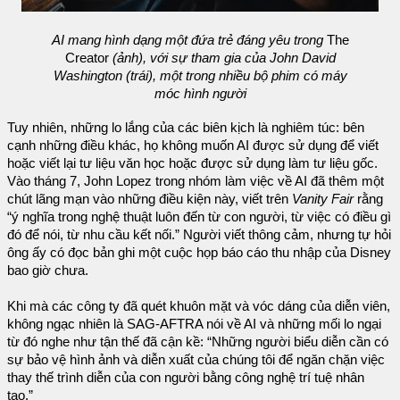
AI mang hình dạng một đứa trẻ đáng yêu trong
The
Creator
(ảnh), với sự tham gia của John David
Washington (trái), một trong nhiều bộ phim có máy
móc hình người
Tuy nhiên, những lo lắng của các biên kịch là nghiêm túc: bên
cạnh những điều khác, họ không muốn AI được sử dụng để viết
hoặc viết lại tư liệu văn học hoặc được sử dụng làm tư liệu gốc.
Vào tháng 7, John Lopez trong nhóm làm việc về AI đã thêm một
chút lãng mạn vào những điều kiện này, viết trên
Vanity Fair
rằng
“ý nghĩa trong nghệ thuật luôn đến từ con người, từ việc có điều gì
đó để nói, từ nhu cầu kết nối.” Người viết thông cảm, nhưng tự hỏi
ông ấy có đọc bản ghi một cuộc họp báo cáo thu nhập của Disney
bao giờ chưa.
Khi mà các công ty đã quét khuôn mặt và vóc dáng của diễn viên,
không ngạc nhiên là SAG-AFTRA nói về AI và những mối lo ngại
từ đó nghe như tận thế đã cận kề: “Những người biểu diễn cần có
sự bảo vệ hình ảnh và diễn xuất của chúng tôi để ngăn chặn việc
thay thế trình diễn của con người bằng công nghệ trí tuệ nhân
tạo.”