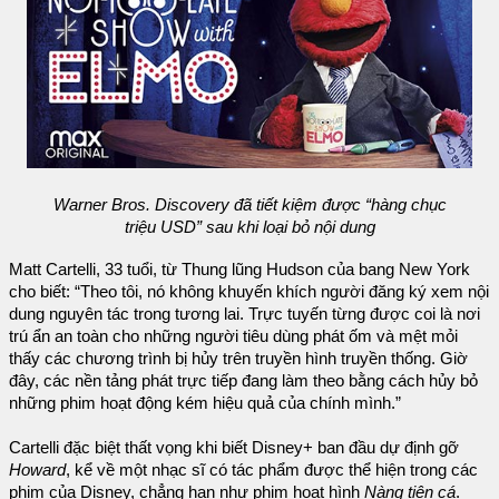
Warner Bros. Discovery đã tiết kiệm được “hàng chục
triệu USD” sau khi loại bỏ nội dung
Matt Cartelli, 33 tuổi, từ Thung lũng Hudson của bang New York
cho biết: “Theo tôi, nó không khuyến khích người đăng ký xem nội
dung nguyên tác trong tương lai. Trực tuyến từng được coi là nơi
trú ẩn an toàn cho những người tiêu dùng phát ốm và mệt mỏi
thấy các chương trình bị hủy trên truyền hình truyền thống. Giờ
đây, các nền tảng phát trực tiếp đang làm theo bằng cách hủy bỏ
những phim hoạt động kém hiệu quả của chính mình.”
Cartelli đặc biệt thất vọng khi biết Disney+ ban đầu dự định gỡ
Howard
, kể về một nhạc sĩ có tác phẩm được thể hiện trong các
phim của Disney, chẳng hạn như phim hoạt hình
Nàng tiên cá
.