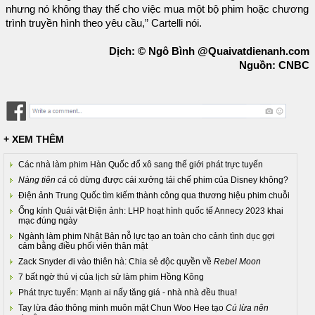
nhưng nó không thay thế cho việc mua một bộ phim hoặc chương
trình truyền hình theo yêu cầu,” Cartelli nói.
Dịch: © Ngô Bình @Quaivatdienanh.com
Nguồn: CNBC
+ XEM THÊM
Các nhà làm phim Hàn Quốc đổ xô sang thế giới phát trực tuyến
Nàng tiên cá
có dừng được cái xưởng tái chế phim của Disney không?
Điện ảnh Trung Quốc tìm kiếm thành công qua thương hiệu phim chuỗi
Ống kính Quái vật Điện ảnh: LHP hoạt hình quốc tế Annecy 2023 khai
mạc đúng ngày
Ngành làm phim Nhật Bản nỗ lực tạo an toàn cho cảnh tình dục gợi
cảm bằng điều phối viên thân mật
Zack Snyder đi vào thiên hà: Chia sẻ độc quyền về
Rebel Moon
7 bất ngờ thú vị của lịch sử làm phim Hồng Kông
Phát trực tuyến: Mạnh ai nấy tăng giá - nhà nhà đều thua!
Tay lừa đảo thông minh muôn mặt Chun Woo Hee tạo
Cú lừa nên