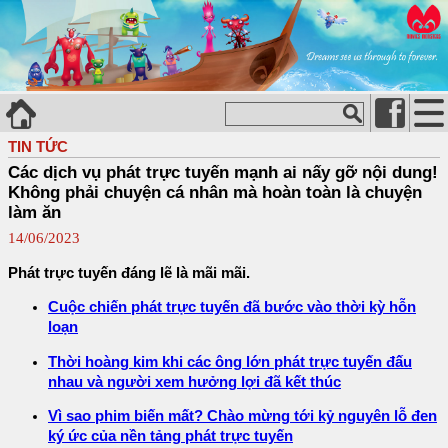
TIN TỨC
Các dịch vụ phát trực tuyến mạnh ai nấy gỡ nội dung!
Không phải chuyện cá nhân mà hoàn toàn là chuyện
làm ăn
14/06/2023
Phát trực tuyến đáng lẽ là mãi mãi.
Cuộc chiến phát trực tuyến đã bước vào thời kỳ hỗn
loạn
Thời hoàng kim khi các ông lớn phát trực tuyến đấu
nhau và người xem hưởng lợi đã kết thúc
Vì sao phim biến mất? Chào mừng tới kỷ nguyên lỗ đen
ký ức của nền tảng phát trực tuyến