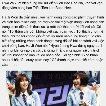
Hwa và xuát hiện cùng với nữ diễn viên Bae Doo Na, vào vai vận
động viên bóng bàn Triều Tiên Lee Boon Hee.
Ha Ji Won đã diễn nhiều vai hành động trong các phim truyền hình
và điện ảnh trước đây, nhưng vào vai một vận động viên bóng bàn
trong phim điện ảnh thực sự là một thử thách mới đối với cô. Cô
nói, “Tôi thậm chí còn không biết cách cầm vợt. Tôi thích chơi thể
thao, nhưng tôi không giỏi ở bất kỳ môn nào dùng bóng." Cô cho
biết rằng những cảnh hành động tương đối dễ khi so sánh với việc
chơi bóng bàn. Ha Ji Won nói, "Hyun Jeong Hwa đứng ngay cạnh
nhìn tôi khi tôi vào vai cô, và tôi nghĩ rằng mọi người sẽ chỉ trích
nếu tôi không thể vào vai cô hoàn hảo. Tôi gặp nhiều khó khăn
sau khi bắt đầu quay phim này." Cô thành thực cho biết cảm nhận
của mình.