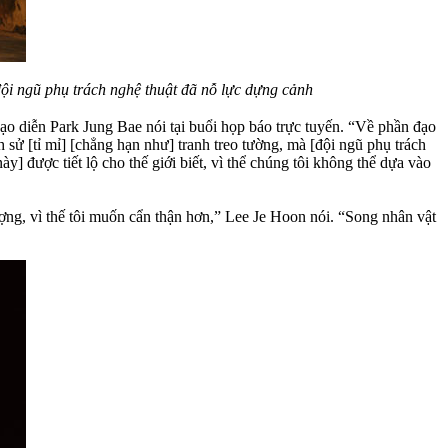
i ngũ phụ trách nghệ thuật đã nỗ lực dựng cảnh
ạo diễn Park Jung Bae nói tại buổi họp báo trực tuyến. “Về phần đạo
h sử [tỉ mỉ] [chẳng hạn như] tranh treo tường, mà [đội ngũ phụ trách
 được tiết lộ cho thế giới biết, vì thể chúng tôi không thể dựa vào
tượng, vì thế tôi muốn cẩn thận hơn,” Lee Je Hoon nói. “Song nhân vật