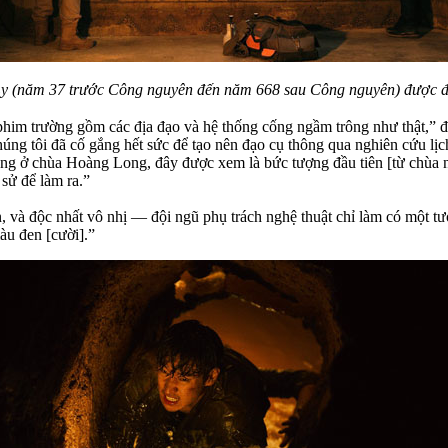
Ly (năm 37 trước Công nguyên đến năm 668 sau Công nguyên) được độ
phim trường gồm các địa đạo và hệ thống cống ngầm trông như thật,” đ
húng tôi đã cố gắng hết sức để tạo nên đạo cụ thông qua nghiên cứu lịc
g ở chùa Hoàng Long, đây được xem là bức tượng đầu tiên [từ chùa này]
 sử để làm ra.”
iền, và độc nhất vô nhị — đội ngũ phụ trách nghệ thuật chỉ làm có một 
àu đen [cười].”