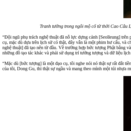
Tranh tường trong ngôi mộ cổ từ thời Cao Câu 
“Đội ngũ phụ trách nghệ thuật đã nỗ lực dựng cảnh [Seolleung] trên 
cụ, mặc dù dựa trên lịch sử có thật, đây vẫn là một phim hư cấu, và c
nghệ thuật] đã tạo nên từ đầu. Về trường hợp bức tượng Phật bằng vàn
những đồ tạo tác khác và phải sử dụng trí tưởng tượng và dữ liệu lịch
“Mặc dù [bức tượng] là một đạo cụ, tôi nghe nói nó thật sự rất đắt t
của tôi, Dong Gu, thì thật sự ngầu và mang theo mình một túi nhựa m