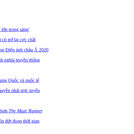
 lớn trong sáng'
ũ trở lại cực chất
ởng Điện ảnh châu Á 2020
h nghĩa truyền thống
rung Quốc và quốc tế
quyền phát trực tuyến
n hơn
The Maze Runner
n đứt đoạn thời gian