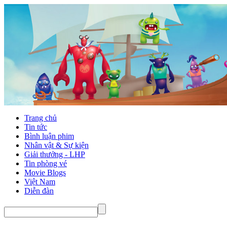
Trang chủ
Tin tức
Bình luận phim
Nhân vật & Sự kiện
Giải thưởng - LHP
Tin phòng vé
Movie Blogs
Việt Nam
Diễn đàn