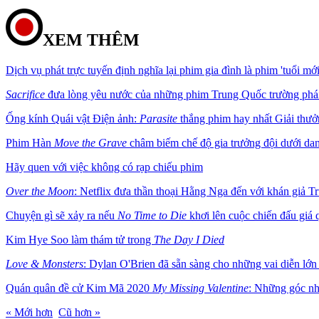
XEM THÊM
Dịch vụ phát trực tuyến định nghĩa lại phim gia đình là phim 'tuổi mới
Sacrifice
đưa lòng yêu nước của những phim Trung Quốc trường phái c
Ống kính Quái vật Điện ảnh:
Parasite
thắng phim hay nhất Giải thư
Phim Hàn
Move the Grave
châm biếm chế độ gia trưởng đội dưới dan
Hãy quen với việc không có rạp chiếu phim
Over the Moon
: Netflix đưa thần thoại Hằng Nga đến với khán giả T
Chuyện gì sẽ xảy ra nếu
No Time to Die
khơi lên cuộc chiến đấu giá 
Kim Hye Soo làm thám tử trong
The Day I Died
Love & Monsters
: Dylan O'Brien đã sẵn sàng cho những vai diễn lớ
Quán quân đề cử Kim Mã 2020
My Missing Valentine
: Những góc nhì
« Mới hơn
Cũ hơn »