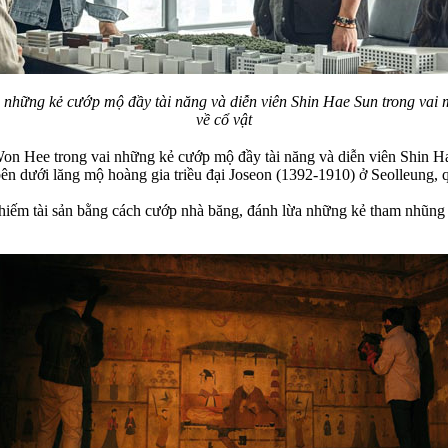
những kẻ cướp mộ đầy tài năng và diễn viên Shin Hae Sun trong vai m
về cổ vật
on Hee trong vai những kẻ cướp mộ đầy tài năng và diễn viên Shin Hae
bên dưới lăng mộ hoàng gia triều đại Joseon (1392-1910) ở Seolleung,
iếm tài sản bằng cách cướp nhà băng, đánh lừa những kẻ tham nhũng 