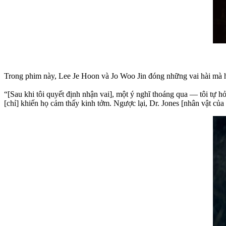
Trong phim này, Lee Je Hoon và Jo Woo Jin đóng những vai hài mà 
“[Sau khi tôi quyết định nhận vai], một ý nghĩ thoáng qua — tôi tự hỏ
[chỉ] khiến họ cảm thấy kinh tởm. Ngược lại, Dr. Jones [nhân vật của t