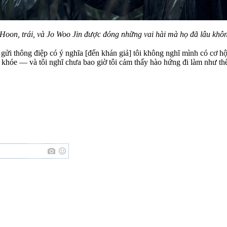
 Hoon, trái, và Jo Woo Jin được đóng những vai hài mà họ đã lâu khô
 gửi thông điệp có ý nghĩa [đến khán giả] tôi không nghĩ mình có cơ h
khóe — và tôi nghĩ chưa bao giờ tôi cảm thấy hào hứng đi làm như thế