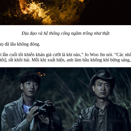
Địa đạo và hệ thống cống ngầm trông như thật
họ đã lâu không đóng.
i lần cuối tôi khiến khán giả cười là khi nào,” Jo Woo Jin nói. “Các nh
ôi], rất khôi hài. Mỗi khi xuất hiện, anh làm bầu không khí bừng sáng, v