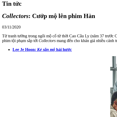
Tin tức
Collectors
: Cướp mộ lên phim Hàn
03/11/2020
Từ tranh tường trong ngôi mộ cổ từ thời Cao Câu Ly (năm 37 trư
phim tội phạm sắp tới
Collectors
mang đến cho khán giả nhiều cảnh t
Lee Je Hoon:
Kẻ săn mộ
hài hước