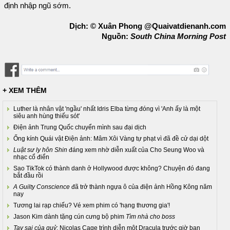
định nhập ngũ sớm.
Dịch: © Xuân Phong @Quaivatdienanh.com
Nguồn:
South China Morning Post
+ XEM THÊM
Luther là nhân vật 'ngầu' nhất Idris Elba từng đóng vì 'Anh ấy là một
siêu anh hùng thiếu sót'
Điện ảnh Trung Quốc chuyển mình sau đại dịch
Ống kính Quái vật Điện ảnh: Mâm Xôi Vàng tự phạt vì đã đề cử dại dột
Luật sư ly hôn Shin
đáng xem nhờ diễn xuất của Cho Seung Woo và
nhạc cổ điển
Sao TikTok có thành danh ở Hollywood được không? Chuyện đó đang
bắt đầu rồi
A Guilty Conscience
đã trở thành ngựa ô của điện ảnh Hồng Kông năm
nay
Tương lai rạp chiếu? Vé xem phim có 'hạng thương gia'!
Jason Kim dành tặng cún cưng bộ phim
Tìm nhà cho boss
Tay sai của quỷ
: Nicolas Cage trình diễn một Dracula trước giờ bạn