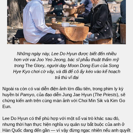
Những ngày này, Lee Do Hyun được biết đến nhiều
hơn với vai Joo Yeo Jeong, bác sĩ phẫu thuật thẩm mỹ
trong
The Glory
, người dạy Moon Dong Eun của Song
Hye Kyo chơi cờ vây, và đã để cô ấy kéo vào kế hoạch
trả thù vĩ đại
Ngoài ra còn có vai diễn điện ảnh lớn đầu tiên, trong phim ly kỳ
huyền bí
Pamyo
, của đạo diễn Jung Jae Hyun (
The Priests
), sẽ
chứng kiến anh trên cùng màn ảnh với Choi Min Sik và Kim Go
Eun.
Lee Do Hyun có thể phù hợp với một số vai trò khác sau đó,
nhưng thời hạn thực hiện nghĩa vụ quân sự bắt buộc của anh ở
Hàn Quốc đang đến gần — vì vậy đừng ngạc nhiên nếu anh quyết