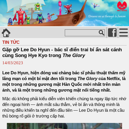
TIN TỨC
Gặp gỡ Lee Do Hyun - bác sĩ điển trai bí ẩn sát cánh
cùng Song Hye Kyo trong
The Glory
14/03/2023
Lee Do Hyun, hiện đóng vai chàng bác sĩ phẫu thuật thẩm mỹ
lãng mạn có một bí mật đen tối trong
The Glory
của Netflix, là
một trong những gương mặt Hàn Quốc mới nhất trên màn
ảnh, và là một trong những gương mặt nổi tiếng nhất.
Mặc dù không phải kiểu diễn viên khiến chúng ta ngay lập tức nhớ
đến ngoại hình — ánh mắt sâu thẳm, vẻ bí ẩn và thông minh là
những điều khiến ta nghĩ đến đầu tiên — Lee Do Hyun là một cầu
thủ bóng rổ giỏi ở trường cấp hai.