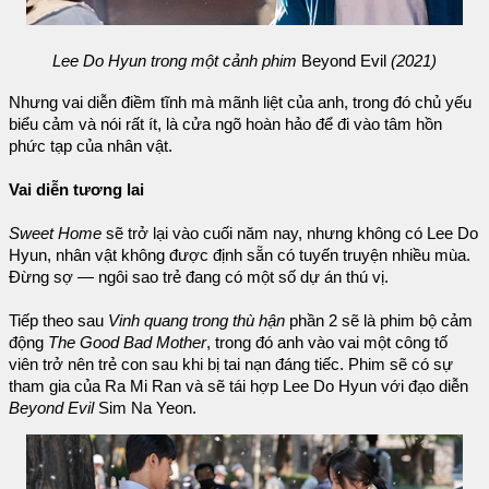
Lee Do Hyun trong một cảnh phim
Beyond Evil
(2021)
Nhưng vai diễn điềm tĩnh mà mãnh liệt của anh, trong đó chủ yếu
biểu cảm và nói rất ít, là cửa ngõ hoàn hảo để đi vào tâm hồn
phức tạp của nhân vật.
Vai diễn tương lai
Sweet Home
sẽ trở lại vào cuối năm nay, nhưng không có Lee Do
Hyun, nhân vật không được định sẵn có tuyến truyện nhiều mùa.
Đừng sợ — ngôi sao trẻ đang có một số dự án thú vị.
Tiếp theo sau
Vinh quang trong thù hận
phần 2 sẽ là phim bộ cảm
động
The Good Bad Mother
, trong đó anh vào vai một công tố
viên trở nên trẻ con sau khi bị tai nạn đáng tiếc. Phim sẽ có sự
tham gia của Ra Mi Ran và sẽ tái hợp Lee Do Hyun với đạo diễn
Beyond Evil
Sim Na Yeon.