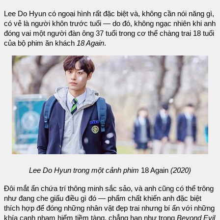
Lee Do Hyun có ngoại hình rất đặc biệt và, không cần nói năng gì,
có vẻ là người khôn trước tuổi — do đó, không ngạc nhiên khi anh
đóng vai một người đàn ông 37 tuổi trong cơ thể chàng trai 18 tuổi
của bộ phim ăn khách
18 Again
.
Lee Do Hyun trong một cảnh phim
18 Again
(2020)
Đôi mắt ẩn chứa trí thông minh sắc sảo, và anh cũng có thể trông
như đang che giấu điều gì đó — phẩm chất khiến anh đặc biệt
thích hợp để đóng những nhân vật đẹp trai nhưng bí ẩn với những
khía cạnh nham hiểm tiềm tàng, chẳng hạn như trong
Beyond Evil