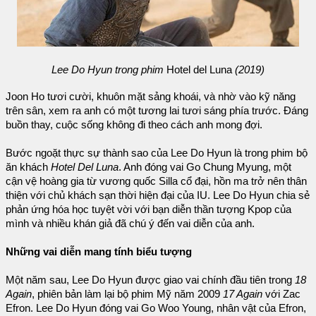
Lee Do Hyun trong phim
Hotel del Luna
(2019)
Joon Ho tươi cười, khuôn mặt sảng khoái, và nhờ vào kỹ năng
trên sân, xem ra anh có một tương lai tươi sáng phía trước. Đáng
buồn thay, cuộc sống không đi theo cách anh mong đợi.
Bước ngoặt thực sự thành sao của Lee Do Hyun là trong phim bộ
ăn khách
Hotel Del Luna
. Anh đóng vai Go Chung Myung, một
cận vệ hoàng gia từ vương quốc Silla cổ đại, hồn ma trở nên thân
thiện với chủ khách sạn thời hiện đại của IU. Lee Do Hyun chia sẻ
phản ứng hóa học tuyệt vời với bạn diễn thần tượng Kpop của
mình và nhiều khán giả đã chú ý đến vai diễn của anh.
Những vai diễn mang tính biểu tượng
Một năm sau, Lee Do Hyun được giao vai chính đầu tiên trong
18
Again
, phiên bản làm lại bộ phim Mỹ năm 2009
17 Again
với Zac
Efron. Lee Do Hyun đóng vai Go Woo Young, nhân vật của Efron,