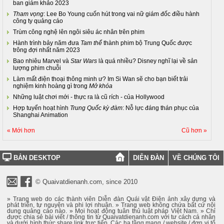
ban giám khảo 2023
Tham vọng
: Lee Bo Young cuốn hút trong vai nữ giám đốc điều hành
công ty quảng cáo
Trùm công nghệ lên ngôi siêu ác nhân trên phim
Hành trình bảy năm đưa
Tam thể
thành phim bộ Trung Quốc được
trông đợi nhất năm 2023
Bao nhiêu Marvel và
Star Wars
là quá nhiều? Disney nghĩ lại về sản
lượng phim chuỗi
Làm mất điện thoại thông minh ư? Im Si Wan sẽ cho bạn biết trải
nghiệm kinh hoàng gì trong
Mở khóa
Những luật chơi mới - thực ra là cũ rích - của Hollywood
Hợp tuyển hoạt hình
Trung Quốc kỳ đàm
: Nỗ lực đáng thán phục của
Shanghai Animation
« Mới hơn
Cũ hơn »
BẢN DESKTOP
DIỄN ĐÀN
VỀ CHÚNG TÔI
© Quaivatdienanh.com, since 2010
» Trang web do các thành viên Diễn đàn Quái vật Điện ảnh xây dựng và
phát triển, tự nguyện và phi lợi nhuận. » Trang web không chứa bất cứ nội
dung quảng cáo nào. » Mọi hoạt động tuân thủ luật pháp Việt Nam. » Chỉ
được chia sẻ bài viết / thông tin từ Quaivatdienanh.com với tư cách cá nhân
và dưới hình thức share link trực tiếp. Các hạ tầng mạng / website / đơn vị tổ