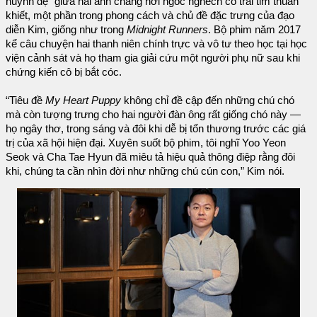
huynh đệ” giữa hai anh chàng hơi ngốc nghếch có trái tim thuần
khiết, một phần trong phong cách và chủ đề đặc trưng của đạo
diễn Kim, giống như trong
Midnight Runners
. Bộ phim năm 2017
kể câu chuyện hai thanh niên chính trực và vô tư theo học tại học
viện cảnh sát và họ tham gia giải cứu một người phụ nữ sau khi
chứng kiến cô bị bắt cóc.
“Tiêu đề
My Heart Puppy
không chỉ đề cập đến những chú chó
mà còn tượng trưng cho hai người đàn ông rất giống chó này —
họ ngây thơ, trong sáng và đôi khi dễ bị tổn thương trước các giá
trị của xã hội hiện đại. Xuyên suốt bộ phim, tôi nghĩ Yoo Yeon
Seok và Cha Tae Hyun đã miêu tả hiệu quả thông điệp rằng đôi
khi, chúng ta cần nhìn đời như những chú cún con,” Kim nói.