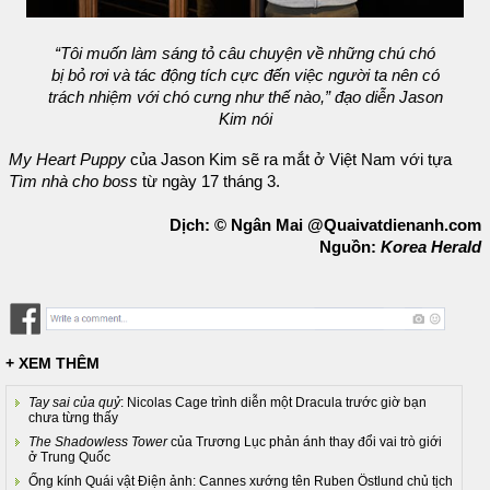
“Tôi muốn làm sáng tỏ câu chuyện về những chú chó
bị bỏ rơi và tác động tích cực đến việc người ta nên có
trách nhiệm với chó cưng như thế nào,” đạo diễn Jason
Kim nói
My Heart Puppy
của Jason Kim sẽ ra mắt ở Việt Nam với tựa
Tìm nhà cho boss
từ ngày 17 tháng 3.
Dịch: © Ngân Mai @Quaivatdienanh.com
Nguồn:
Korea Herald
+ XEM THÊM
Tay sai của quỷ
: Nicolas Cage trình diễn một Dracula trước giờ bạn
chưa từng thấy
The Shadowless Tower
của Trương Lục phản ánh thay đổi vai trò giới
ở Trung Quốc
Ống kính Quái vật Điện ảnh: Cannes xướng tên Ruben Östlund chủ tịch