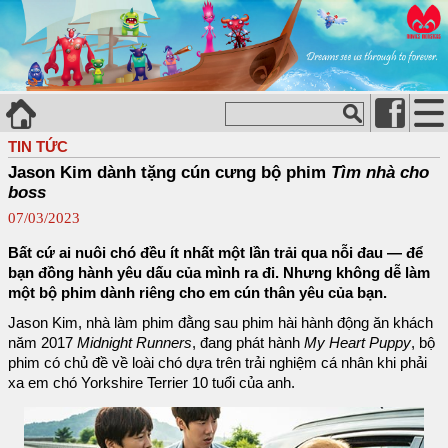
TIN TỨC
Jason Kim dành tặng cún cưng bộ phim
Tìm nhà cho
boss
07/03/2023
Bất cứ ai nuôi chó đều ít nhất một lần trải qua nỗi đau — để
bạn đồng hành yêu dấu của mình ra đi. Nhưng không dễ làm
một bộ phim dành riêng cho em cún thân yêu của bạn.
Jason Kim, nhà làm phim đằng sau phim hài hành động ăn khách
năm 2017
Midnight Runners
, đang phát hành
My Heart Puppy
, bộ
phim có chủ đề về loài chó dựa trên trải nghiệm cá nhân khi phải
xa em chó Yorkshire Terrier 10 tuổi của anh.