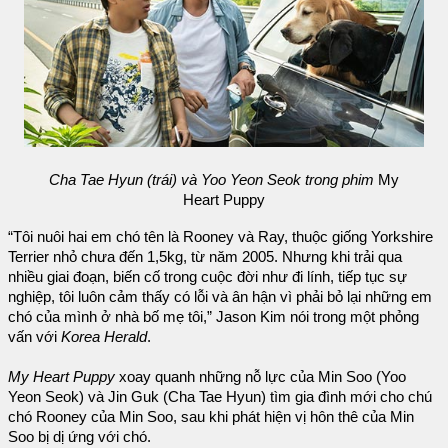
Cha Tae Hyun (trái) và Yoo Yeon Seok trong phim
My
Heart Puppy
“Tôi nuôi hai em chó tên là Rooney và Ray, thuộc giống Yorkshire
Terrier nhỏ chưa đến 1,5kg, từ năm 2005. Nhưng khi trải qua
nhiều giai đoạn, biến cố trong cuộc đời như đi lính, tiếp tục sự
nghiệp, tôi luôn cảm thấy có lỗi và ân hận vì phải bỏ lại những em
chó của mình ở nhà bố mẹ tôi,” Jason Kim nói trong một phỏng
vấn với
Korea Herald
.
My Heart Puppy
xoay quanh những nỗ lực của Min Soo (Yoo
Yeon Seok) và Jin Guk (Cha Tae Hyun) tìm gia đình mới cho chú
chó Rooney của Min Soo, sau khi phát hiện vị hôn thê của Min
Soo bị dị ứng với chó.