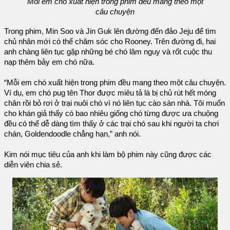
Mỗi em chó xuất hiện trong phim đều mang theo một
câu chuyện
Trong phim, Min Soo và Jin Guk lên đường đến đảo Jeju để tìm
chủ nhân mới có thể chăm sóc cho Rooney. Trên đường đi, hai
anh chàng liên tục gặp những bé chó lâm nguy và rốt cuộc thu
nạp thêm bảy em chó nữa.
“Mỗi em chó xuất hiện trong phim đều mang theo một câu chuyện.
Ví dụ, em chó pug tên Thor được miêu tả là bị chủ rút hết móng
chân rồi bỏ rơi ở trại nuôi chó vì nó liên tục cào sàn nhà. Tôi muốn
cho khán giả thấy có bao nhiêu giống chó từng được ưa chuộng
đều có thể dễ dàng tìm thấy ở các trại chó sau khi người ta chơi
chán, Goldendoodle chẳng hạn,” anh nói.
Kim nói mục tiêu của anh khi làm bộ phim này cũng được các
diễn viên chia sẻ.