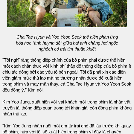
Cha Tae Hyun và Yoo Yeon Seok thể hiện phản ứng
hóa học “tình huynh đệ” giữa hai anh chàng hơi ngốc
nghếch có trái tim thuần khiết
"Tôi nghĩ rằng thông điệp chính của bộ phim phải được thể hiện
một cách chân thực với kinh phí thấp để thông điệp của bộ phim ít
chịu tác động bởi các yếu tố bên ngoài. Tôi đã phải xin các diễn
viên giảm mức thù lao mà họ thường nhận được để xuất hiện
trong phim và may mắn thay, cả Cha Tae Hyun và Yoo Yeon Seok
đều đồng ý,” Kim nói.
Kim Yoo Jung, xuất hiện với vai khách mời trong phim là nhân vật
truyền tải thông điệp quan trọng tới khán giả, còn đóng phim không
nhận thù lao.
“Kim Yoo Jung nhận nuôi một em từ trại chó đã lâu trước khi quay
bộ phim, hứa với tôi sẽ xuất hiện trong phim vì đây là chuyện