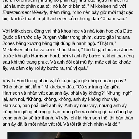
viên. Tôi chỉ xem [những bộ phim ấy] như bao người khác. Nó
luôn là một phần của tôi; nó luôn ở bên tôi,” Mikkelsen nói với
Entertainment Weekly
, thêm rằng, “cho nên bây giờ mới thật đặc
biệt khi trở thành một thành viên của chừng đâu 40 năm sau.”
Với Mikkelsen, đóng vai nhà khoa học và nhà toán học của Đức
Quốc xã trước đây Jürgen Voller trong phim, được gặp Indiana
Jones bằng xương bằng thịt đúng là hạnh ngộ. “Thật ra,”
Mikkelsen nhớ lại và cười khúc khích, “Tôi đã gặp Indiana Jones
trước khi gặp Harrison Ford, bởi vì anh ấy bước ra khỏi toa riêng
sau khi thử trang phục. Và anh đội cái mũ ấy, mặc cái áo khoác
ấy, và cầm cây roi ấy bước ra, thú vị quá.”
Vậy là Ford trong nhân vật ở cuộc gặp gỡ chớp nhoáng này?
“Khó phân biệt lắm,” Mikkelsen đùa. “Có sự trùng lắp giữa
Harrison và nhân vật của anh ấy, phải vậy không?” Nhưng, nghĩ
lại, anh nói, “Không, không, không, anh ấy không như vậy.
Harrison, bạn phải biết anh ấy. Anh ấy như vậy, nhưng anh ấy
cũng hơi giống những gì bạn mong đợi và những gì bạn đang hy
vọng anh ấy sẽ trở thành. Vì vậy, chỉ là Harrison thôi thì bản thân
anh ấy đã là một nhân vật rồi. Và tôi rất thích nhân vật đó.”