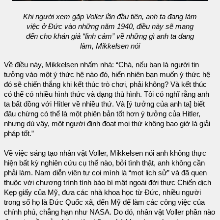
Khi người xem gặp Voller lần đầu tiên, anh ta đang làm
việc ở Đức vào những năm 1940, điều này sẽ mang
đến cho khán giả “linh cảm” về những gì anh ta đang
làm, Mikkelsen nói
Về điều này, Mikkelsen nhấm nhá: “Chà, nếu bạn là người tin
tưởng vào một ý thức hệ nào đó, hiển nhiên bạn muốn ý thức hệ
đó sẽ chiến thắng khi kết thúc trò chơi, phải không? Và kết thúc
có thể có nhiều hình thức và dạng thù hình. Tôi có nghĩ rằng anh
ta bất đồng với Hitler về nhiều thứ. Và [ý tưởng của anh ta] biết
đâu chừng có thể là một phiên bản tốt hơn ý tưởng của Hitler,
nhưng dù vậy, một người định đoạt mọi thứ không bao giờ là giải
pháp tốt.”
Về việc sáng tạo nhân vật Voller, Mikkelsen nói anh không thực
hiện bất kỳ nghiên cứu cụ thể nào, bởi tình thật, anh không cần
phải làm. Nam diễn viên tự coi mình là “mọt lịch sử” và đã quen
thuộc với chương trình tình báo bí mật ngoài đời thực Chiến dịch
Kẹp giấy của Mỹ, đưa các nhà khoa học từ Đức, nhiều người
trong số họ là Đức Quốc xã, đến Mỹ để làm các công việc của
chính phủ, chẳng hạn như NASA. Do đó, nhân vật Voller phần nào