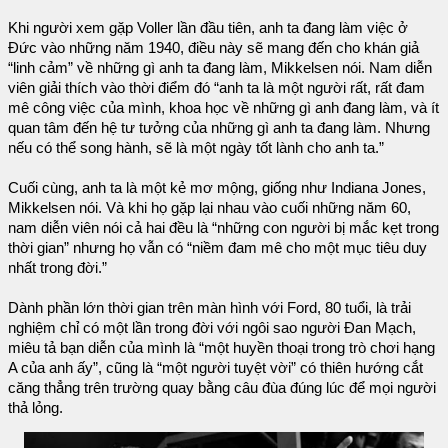
Khi người xem gặp Voller lần đầu tiên, anh ta đang làm việc ở
Đức vào những năm 1940, điều này sẽ mang đến cho khán giả
“linh cảm” về những gì anh ta đang làm, Mikkelsen nói. Nam diễn
viên giải thích vào thời điểm đó “anh ta là một người rất, rất đam
mê công việc của mình, khoa học về những gì anh đang làm, và ít
quan tâm đến hệ tư tưởng của những gì anh ta đang làm. Nhưng
nếu có thể song hành, sẽ là một ngày tốt lành cho anh ta.”
Cuối cùng, anh ta là một kẻ mơ mộng, giống như Indiana Jones,
Mikkelsen nói. Và khi họ gặp lại nhau vào cuối những năm 60,
nam diễn viên nói cả hai đều là “những con người bị mắc kẹt trong
thời gian” nhưng họ vẫn có “niềm đam mê cho một mục tiêu duy
nhất trong đời.”
Dành phần lớn thời gian trên màn hình với Ford, 80 tuổi, là trải
nghiệm chỉ có một lần trong đời với ngôi sao người Đan Mạch,
miêu tả bạn diễn của mình là “một huyền thoại trong trò chơi hạng
A của anh ấy”, cũng là “một người tuyệt vời” có thiên hướng cắt
căng thẳng trên trường quay bằng câu đùa đúng lúc để mọi người
thả lỏng.