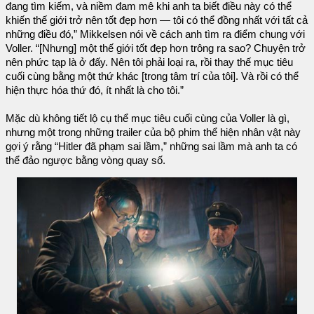
đang tìm kiếm, và niềm đam mê khi anh ta biết điều này có thể
khiến thế giới trở nên tốt đẹp hơn — tôi có thể đồng nhất với tất cả
những điều đó,” Mikkelsen nói về cách anh tìm ra điểm chung với
Voller. “[Nhưng] một thế giới tốt đẹp hơn trông ra sao? Chuyện trở
nên phức tạp là ở đấy. Nên tôi phải loại ra, rồi thay thế mục tiêu
cuối cùng bằng một thứ khác [trong tâm trí của tôi]. Và rồi có thể
hiện thực hóa thứ đó, ít nhất là cho tôi.”
Mặc dù không tiết lộ cụ thể mục tiêu cuối cùng của Voller là gì,
nhưng một trong những trailer của bộ phim thể hiện nhân vật này
gợi ý rằng “Hitler đã phạm sai lầm,” những sai lầm mà anh ta có
thể đảo ngược bằng vòng quay số.