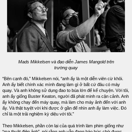
Mads Mikkelsen và đạo diễn James Mangold trên
trường quay
“Bên cạnh đó,” Mikkelsen nói, “anh ấy là một diễn viên cừ khôi.
Anh ấy biết chính xác mình đang làm gì ở bất cứ đâu có máy
quay. Và anh không sử dụng đao to búa lớn để kể chuyện. Với tôi,
anh ấy giống Buster Keaton, người đã phát minh ra cận cảnh. Anh
ấy không chạy đến máy quay, mà làm cho máy ảnh đến với anh
ấy. Và thật tuyệt vời khi được ở gần để nhìn anh ấy làm việc. Đó
chỉ là một trải nghiệm kỳ diệu với tôi.”
Theo Mikkelsen, phần còn lại của quá trình làm phim giống như
“ma thuật điện ảnh”, nói rằng anh vẫn đang háo hức chờ được