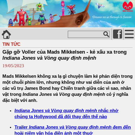
TIN TỨC
Gặp gỡ Voller của Mads Mikkelsen - kẻ xấu xa trong
Indiana Jones và Vòng quay định mệnh
19/05/2023
Mads Mikkelsen không xa lạ gì chuyện làm kẻ phản diện trong
một chuỗi phim lớn, nhưng không như vai diễn của anh ở
các vũ trụ James Bond hay Chiến tranh giữa các vì sao, nhân
vật trong
Indiana Jones và Vòng quay định mệnh
có ý nghĩa
đặc biệt với anh.
Indiana Jones và Vòng quay định mệnh
nhắc nhở
chúng ta Hollywood đã đổi thay đến thế nào
Trailer
Indiana Jones và Vòng quay định mệnh
đem đến
hoài niệm văn hóa điện ảnh một thuở