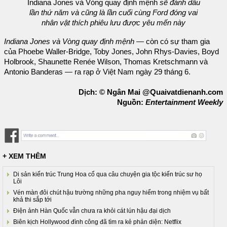
Indiana Jones và Vòng quay định mệnh
sẽ đánh dấu
lần thứ năm và cũng là lần cuối cùng Ford đóng vai
nhân vật thích phiêu lưu được yêu mến này
Indiana Jones và Vòng quay định mệnh
— còn có sự tham gia
của Phoebe Waller-Bridge, Toby Jones, John Rhys-Davies, Boyd
Holbrook, Shaunette Renée Wilson, Thomas Kretschmann và
Antonio Banderas — ra rạp ở Việt Nam ngày 29 tháng 6.
Dịch: © Ngân Mai @Quaivatdienanh.com
Nguồn:
Entertainment Weekly
+ XEM THÊM
Di sản kiến trúc Trung Hoa cổ qua câu chuyện gia tộc kiến trúc sư họ
Lôi
Vén màn đôi chút hậu trường những pha nguy hiểm trong nhiệm vụ bất
khả thi sắp tới
Điện ảnh Hàn Quốc vẫn chưa ra khỏi cát lún hậu đại dịch
Biên kịch Hollywood đình công đã tìm ra kẻ phản diện: Netflix