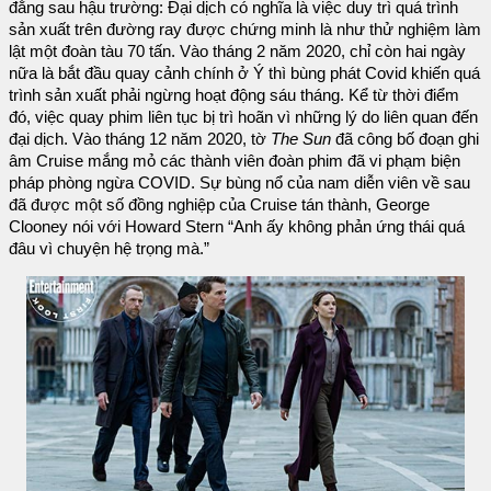
đằng sau hậu trường: Đại dịch có nghĩa là việc duy trì quá trình
sản xuất trên đường ray được chứng minh là như thử nghiệm làm
lật một đoàn tàu 70 tấn. Vào tháng 2 năm 2020, chỉ còn hai ngày
nữa là bắt đầu quay cảnh chính ở Ý thì bùng phát Covid khiến quá
trình sản xuất phải ngừng hoạt động sáu tháng. Kể từ thời điểm
đó, việc quay phim liên tục bị trì hoãn vì những lý do liên quan đến
đại dịch. Vào tháng 12 năm 2020, tờ
The Sun
đã công bố đoạn ghi
âm Cruise mắng mỏ các thành viên đoàn phim đã vi phạm biện
pháp phòng ngừa COVID. Sự bùng nổ của nam diễn viên về sau
đã được một số đồng nghiệp của Cruise tán thành, George
Clooney nói với Howard Stern “Anh ấy không phản ứng thái quá
đâu vì chuyện hệ trọng mà.”