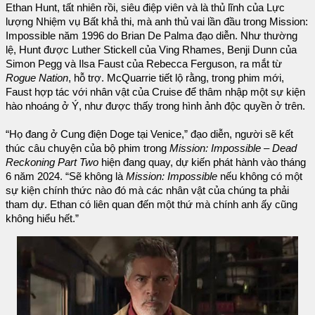
Ethan Hunt, tất nhiên rồi, siêu điệp viên và là thủ lĩnh của Lực
lượng Nhiệm vụ Bất khả thi, mà anh thủ vai lần đầu trong Mission:
Impossible năm 1996 do Brian De Palma đạo diễn. Như thường
lệ, Hunt được Luther Stickell của Ving Rhames, Benji Dunn của
Simon Pegg và Ilsa Faust của Rebecca Ferguson, ra mắt từ
Rogue Nation
, hỗ trợ. McQuarrie tiết lộ rằng, trong phim mới,
Faust hợp tác với nhân vật của Cruise để thâm nhập một sự kiện
hào nhoáng ở Ý, như được thấy trong hình ảnh độc quyền ở trên.
“Họ đang ở Cung điện Doge tại Venice,” đạo diễn, người sẽ kết
thúc câu chuyện của bộ phim trong
Mission: Impossible – Dead
Reckoning Part Two
hiện đang quay, dự kiến phát hành vào tháng
6 năm 2024. “Sẽ không là
Mission: Impossible
nếu không có một
sự kiện chính thức nào đó mà các nhân vật của chúng ta phải
tham dự. Ethan có liên quan đến một thứ mà chính anh ấy cũng
không hiểu hết.”