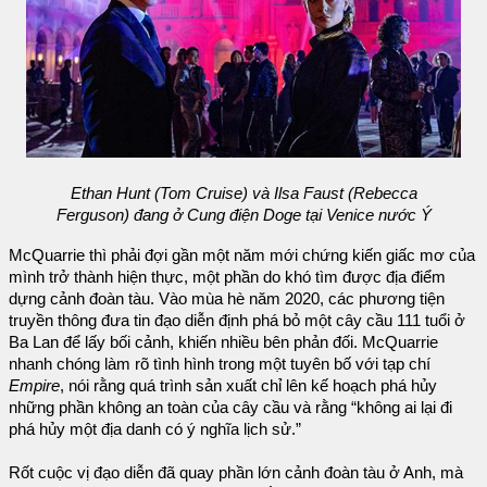
Ethan Hunt (Tom Cruise) và Ilsa Faust (Rebecca
Ferguson) đang ở Cung điện Doge tại Venice nước Ý
McQuarrie thì phải đợi gần một năm mới chứng kiến giấc mơ của
mình trở thành hiện thực, một phần do khó tìm được địa điểm
dựng cảnh đoàn tàu. Vào mùa hè năm 2020, các phương tiện
truyền thông đưa tin đạo diễn định phá bỏ một cây cầu 111 tuổi ở
Ba Lan để lấy bối cảnh, khiến nhiều bên phản đối. McQuarrie
nhanh chóng làm rõ tình hình trong một tuyên bố với tạp chí
Empire
, nói rằng quá trình sản xuất chỉ lên kế hoạch phá hủy
những phần không an toàn của cây cầu và rằng “không ai lại đi
phá hủy một địa danh có ý nghĩa lịch sử.”
Rốt cuộc vị đạo diễn đã quay phần lớn cảnh đoàn tàu ở Anh, mà