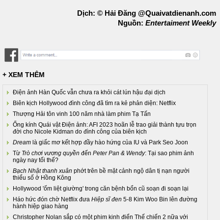
Dịch: © Hải Đăng @Quaivatdienanh.com
Nguồn:
Entertaiment Weekly
+ XEM THÊM
Điện ảnh Hàn Quốc vẫn chưa ra khỏi cát lún hậu đại dịch
Biên kịch Hollywood đình công đã tìm ra kẻ phản diện: Netflix
Thượng Hải tôn vinh 100 năm nhà làm phim Tạ Tấn
Ống kính Quái vật Điện ảnh: AFI 2023 hoãn lễ trao giải thành tựu trọn
đời cho Nicole Kidman do đình công của biên kịch
Dream
là giấc mơ kết hợp đầy hào hứng của IU và Park Seo Joon
Từ
Trò chơi vương quyền
đến
Peter Pan & Wendy
: Tại sao phim ảnh
ngày nay tối thế?
Bạch Nhật thanh xuân
phớt trên bề mặt cảnh ngộ dân tị nạn người
thiểu số ở Hồng Kông
Hollywood 'ốm liệt giường' trong căn bệnh bổn cũ soạn đi soạn lại
Háo hức đón chờ Netflix đưa
Hiệp sĩ đen
5-8 Kim Woo Bin lên đường
hành hiệp giao hàng
Christopher Nolan sắp có một phim kinh điển Thế chiến 2 nữa với