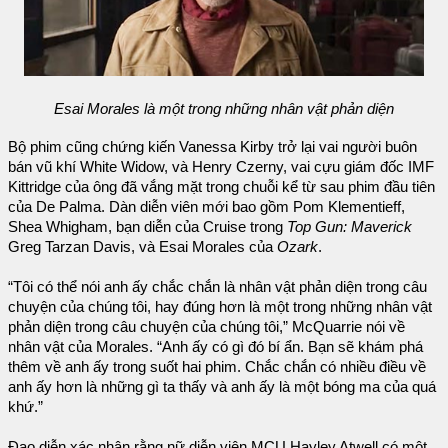
Esai Morales là một trong những nhân vật phản diện
Bộ phim cũng chứng kiến Vanessa Kirby trở lại vai người buôn
bán vũ khí White Widow, và Henry Czerny, vai cựu giám đốc IMF
Kittridge của ông đã vắng mặt trong chuỗi kể từ sau phim đầu tiên
của De Palma. Dàn diễn viên mới bao gồm Pom Klementieff,
Shea Whigham, bạn diễn của Cruise trong
Top Gun: Maverick
Greg Tarzan Davis, và Esai Morales của
Ozark
.
“Tôi có thể nói anh ấy chắc chắn là nhân vật phản diện trong câu
chuyện của chúng tôi, hay đúng hơn là một trong những nhân vật
phản diện trong câu chuyện của chúng tôi,” McQuarrie nói về
nhân vật của Morales. “Anh ấy có gì đó bí ẩn. Bạn sẽ khám phá
thêm về anh ấy trong suốt hai phim. Chắc chắn có nhiều điều về
anh ấy hơn là những gì ta thấy và anh ấy là một bóng ma của quá
khứ.”
Đạo diễn xác nhận rằng nữ diễn viên MCU Hayley Atwell có một