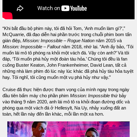
“Khi bắt đầu bộ phim này, tôi đã hỏi Tom, ‘Anh muốn làm gì?’,”
McQuarrie, đã đạo diễn hai phần trước trong chuỗi phim bom tấn
gián điệp,
Mission: Impossible – Rogue Nation
năm 2015 và
Mission: Impossible – Fallout
năm 2018, nhớ lại. “Anh ấy bảo, ‘Tôi
muốn lái mô tô phóng ra khỏi một vách đá. Vậy còn anh?’ Và tôi
đáp, ‘Tôi muốn phá hủy một đoàn tàu hỏa.’ Chúng tôi đều là fan
cuồng Buster Keaton, John Frankenheimer, David Lean, tất cả
những nhà làm phim đó lúc này lúc khác đã phá hủy tàu hỏa tuyệt
hay. Tôi nghĩ, tôi cũng muốn một vụ phá hủy như vậy.”
Cruise đã thực hiện được tham vọng của mình ngay trong ngày
đầu tiên bấm máy cho phần phim
Mission: Impossible
thứ bảy
vào tháng 9 năm 2020, anh lái mô tô ra khỏi đoạn đường dốc và
phóng qua một vách đá ở Hellesylt, Na Uy, nhảy xuống đất an
toàn, hết lần này đến lần khác, mỗi lần một xa hơn.