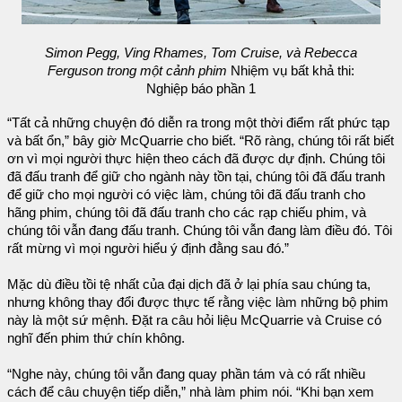
Simon Pegg, Ving Rhames, Tom Cruise, và Rebecca
Ferguson trong một cảnh phim
Nhiệm vụ bất khả thi:
Nghiệp báo phần 1
“Tất cả những chuyện đó diễn ra trong một thời điểm rất phức tạp
và bất ổn,” bây giờ McQuarrie cho biết. “Rõ ràng, chúng tôi rất biết
ơn vì mọi người thực hiện theo cách đã được dự định. Chúng tôi
đã đấu tranh để giữ cho ngành này tồn tại, chúng tôi đã đấu tranh
để giữ cho mọi người có việc làm, chúng tôi đã đấu tranh cho
hãng phim, chúng tôi đã đấu tranh cho các rạp chiếu phim, và
chúng tôi vẫn đang đấu tranh. Chúng tôi vẫn đang làm điều đó. Tôi
rất mừng vì mọi người hiểu ý định đằng sau đó.”
Mặc dù điều tồi tệ nhất của đại dịch đã ở lại phía sau chúng ta,
nhưng không thay đổi được thực tế rằng việc làm những bộ phim
này là một sứ mệnh. Đặt ra câu hỏi liệu McQuarrie và Cruise có
nghĩ đến phim thứ chín không.
“Nghe này, chúng tôi vẫn đang quay phần tám và có rất nhiều
cách để câu chuyện tiếp diễn,” nhà làm phim nói. “Khi bạn xem