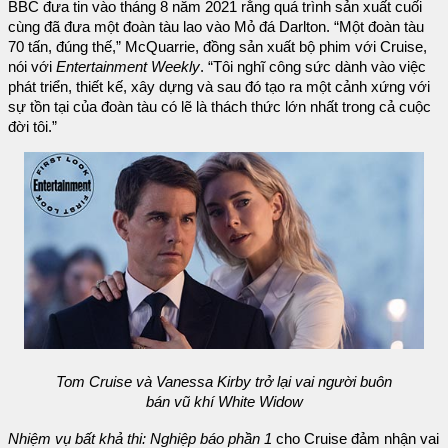
BBC đưa tin vào tháng 8 năm 2021 rằng quá trình sản xuất cuối
cùng đã đưa một đoàn tàu lao vào Mỏ đá Darlton. “Một đoàn tàu
70 tấn, đúng thế,” McQuarrie, đồng sản xuất bộ phim với Cruise,
nói với
Entertainment Weekly
. “Tôi nghĩ công sức dành vào việc
phát triển, thiết kế, xây dựng và sau đó tạo ra một cảnh xứng với
sự tồn tại của đoàn tàu có lẽ là thách thức lớn nhất trong cả cuộc
đời tôi.”
Tom Cruise và Vanessa Kirby trở lại vai người buôn
bán vũ khí White Widow
Nhiệm vụ bất khả thi: Nghiệp báo phần 1
cho Cruise đảm nhận vai