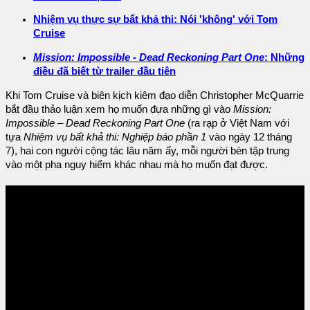
Nhiệm vụ thực sự bất khả thi: Nói 'không' với Tom
Cruise
Mission: Impossible - Dead Reckoning Part One
: Những
điều đã biết từ trailer đầu tiên
Khi Tom Cruise và biên kịch kiêm đạo diễn Christopher McQuarrie
bắt đầu thảo luận xem họ muốn đưa những gì vào
Mission:
Impossible – Dead Reckoning Part One
(ra rạp ở Việt Nam với
tựa
Nhiệm vụ bất khả thi: Nghiệp báo phần 1
vào ngày 12 tháng
7), hai con người cộng tác lâu năm ấy, mỗi người bèn tập trung
vào một pha nguy hiểm khác nhau mà họ muốn đạt được.