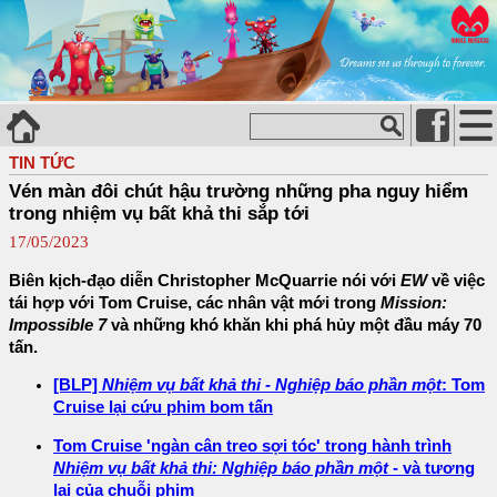
TIN TỨC
Vén màn đôi chút hậu trường những pha nguy hiểm
trong nhiệm vụ bất khả thi sắp tới
17/05/2023
Biên kịch-đạo diễn Christopher McQuarrie nói với
EW
về việc
tái hợp với Tom Cruise, các nhân vật mới trong
Mission:
Impossible 7
và những khó khăn khi phá hủy một đầu máy 70
tấn.
[BLP]
Nhiệm vụ bất khả thi - Nghiệp báo phần một
: Tom
Cruise lại cứu phim bom tấn
Tom Cruise 'ngàn cân treo sợi tóc' trong hành trình
Nhiệm vụ bất khả thi: Nghiệp báo phần một
- và tương
lai của chuỗi phim