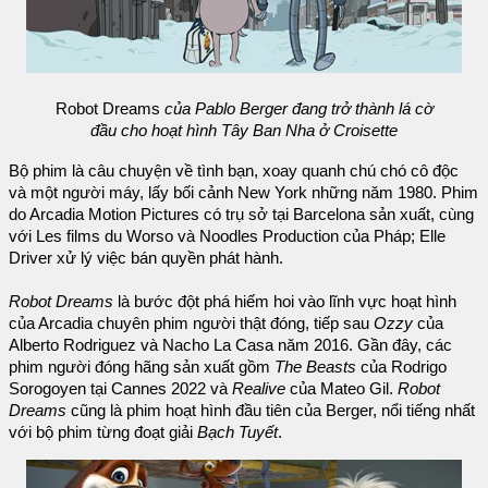
Robot Dreams
của Pablo Berger đang trở thành lá cờ
đầu cho hoạt hình Tây Ban Nha ở Croisette
Bộ phim là câu chuyện về tình bạn, xoay quanh chú chó cô độc
và một người máy, lấy bối cảnh New York những năm 1980. Phim
do Arcadia Motion Pictures có trụ sở tại Barcelona sản xuất, cùng ​​
với Les films du Worso và Noodles Production của Pháp; Elle
Driver xử lý việc bán quyền phát hành.
Robot Dreams
là bước đột phá hiếm hoi vào lĩnh vực hoạt hình
của Arcadia chuyên phim người thật đóng, tiếp sau
Ozzy
của
Alberto Rodriguez và Nacho La Casa năm 2016. Gần đây, các
phim người đóng hãng sản xuất gồm
The Beasts
của Rodrigo
Sorogoyen tại Cannes 2022 và
Realive
của Mateo Gil.
Robot
Dreams
cũng là phim hoạt hình đầu tiên của Berger, nổi tiếng nhất
với bộ phim từng đoạt giải
Bạch Tuyết
.