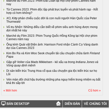
Marché du Film 2023: Phim Đài Loan tại Hội chợ phim Cannes năm
nay
Từ Cannes 2023: Phim độc lập phát trực tuyến và phát hành rạp - Kết
hợp có hơn không?
XO, Kitty
phản chiếu cuộc đời là con nuôi người Hàn Quốc của Peter
Thurnwald
Vũ trụ Nhện
: Những điều cần biết về phim siêu anh hùng được mong
đợi nhất hè này
Marché du Film 2023: Phim Trung Quốc-Hồng Kông tại Hội chợ phim
Cannes năm nay
Ống kính Quái vật Điện ảnh: Harrison Ford nhận Cành Cọ Vàng danh
dự của Cannes 2023
Kim Bo Ra và Kim Woo Seok chuyển tải câu chuyện chữa lành
Finland
Papa
Gặp gỡ Voller của Mads Mikkelsen - kẻ xấu xa trong
Indiana Jones và
Vòng quay định mệnh
Di sản kiến trúc Trung Hoa cổ qua câu chuyện gia tộc kiến trúc sư họ
Lôi
Vén màn đôi chút hậu trường những pha nguy hiểm trong nhiệm vụ bất
khả thi sắp tới
« Mới hơn
Cũ hơn »
BẢN DESKTOP
DIỄN ĐÀN
VỀ CHÚNG TÔI