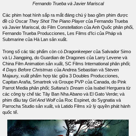
Fernando Trueba và Javier Mariscal
Các phim hoạt hình sắp ra mắt đáng chú ý bao gồm phim được
đề cử Oscar
They Shot The Piano Player
của Fernando Trueba
và Javier Mariscal, do Film Constellation của Anh Quốc phân phối,
Fernando Trueba Producciones, Les Films d’Ici của Pháp và
Submarine của Hà Lan sản xuất.
Trong số các tác phẩm còn có
Dragonkeeper
của Salvador Simo
và Li Jiangping, do Guardian de Dragones của Larry Levene và
China Film Animation sản xuất, SC Films International phân phối;
4 Days Before Christmas
của Andrea Sebastian và Steven
Majaury, xuất phẩm hợp tác giữa 3 Doubles Producciones,
Capitan Araña, Smartrek và Groupe PVP của Canada, do Pink
Parrot Media phân phối;
Sultana’s Dream
của Isabel Herguera từ
các công ty chế tác Tây Ban Nha Abano và El Gato Verde; và
phim đầu tay
Girl And Wolf
của Roc Espinet, do Sygnatia và
Parrocha Studio sản xuất, và Latido Films xử lý quyền phát hành
quốc tế.