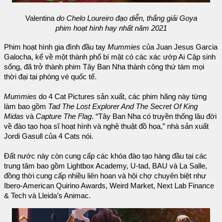
Valentina
do Chelo Loureiro đạo diễn, thắng giải Goya
phim hoạt hình hay nhất năm 2021
Phim hoạt hình gia đình đầu tay
Mummies
của Juan Jesus Garcia
Galocha, kể về một thành phố bí mật có các xác ướp Ai Cập sinh
sống, đã trở thành phim Tây Ban Nha thành công thứ tám mọi
thời đại tại phòng vé quốc tế.
Mummies
do 4 Cat Pictures sản xuất, các phim hãng này từng
làm bao gồm
Tad The Lost Explorer And The Secret Of King
Midas
và
Capture The Flag
. “Tây Ban Nha có truyền thống lâu đời
về đào tạo họa sĩ hoạt hình và nghệ thuật đồ họa,” nhà sản xuất
Jordi Gasull của 4 Cats nói.
Đất nước này còn cung cấp các khóa đào tạo hàng đầu tại các
trung tâm bao gồm Lightbox Academy, U-tad, BAU và La Salle,
đồng thời cung cấp nhiều liên hoan và hội chợ chuyên biệt như
Ibero-American Quirino Awards, Weird Market, Next Lab Finance
& Tech và Lleida’s Animac.