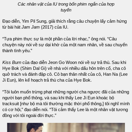
Các nhân vật của IU trong bốn phim ngắn của hợp
tuyển
Đạo diễn, Yim Pil Sung, giải thích rằng câu chuyện lấy cảm hứng
từ bài hát
Jam Jam
(2017) của IU.
“Tựa phim thực sự là một phần của lời nhạc,” ông nói. “Câu
chuyện này nói về sự dại khờ của một nam nhân, về sau chuyển
thành tình yêu.”
Kiss Burn
của đạo diễn Jeon Go Woon nói về sự trả thù. Sau khi
Hye Bok (Shim Dal Gi) về nhà với nhiều dấu hôn trên cổ, cha cô
quở trách và đánh đập cô. Cô bạn thân nhất của cô, Han Na (Lee
Ji Eun), lên kế hoạch trả thù cha của Hye Bok.
“Tôi luôn muốn trừng phạt những người cha ngược đãi của những
người bạn phổ thông, và sau khi thấy Lee Ji Eun khoác bộ
tracksuit [như bộ mà tôi thường mặc thời phổ thông,] tôi nghĩ mình
có cơ hội,” đạo diễn nói. “Tôi cảm thấy Lee là một nhân vật tương
đồng với tôi ngoài đời thực.”