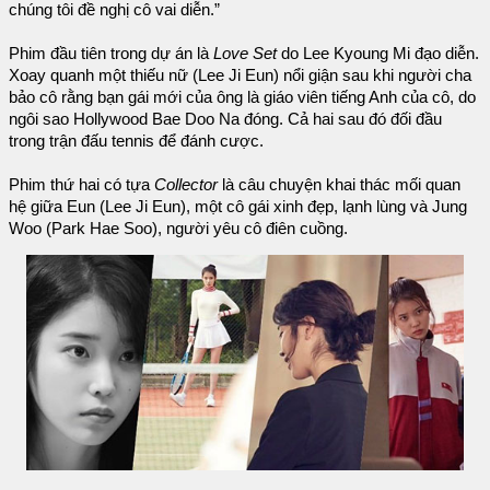
chúng tôi đề nghị cô vai diễn.”
Phim đầu tiên trong dự án là
Love Set
do Lee Kyoung Mi đạo diễn.
Xoay quanh một thiếu nữ (Lee Ji Eun) nổi giận sau khi người cha
bảo cô rằng bạn gái mới của ông là giáo viên tiếng Anh của cô, do
ngôi sao Hollywood Bae Doo Na đóng. Cả hai sau đó đối đầu
trong trận đấu tennis để đánh cược.
Phim thứ hai có tựa
Collector
là câu chuyện khai thác mối quan
hệ giữa Eun (Lee Ji Eun), một cô gái xinh đẹp, lạnh lùng và Jung
Woo (Park Hae Soo), người yêu cô điên cuồng.