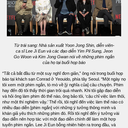
Từ trái sang: Nhà sản xuất Yoon Jong Shin, diễn viên-
ca sĩ Lee Ji Eun và các đạo diễn Yim Pil Sung, Jeon
Go Woon và Kim Jong Gwan nói về những phim ngắn
của họ tại buổi họp báo
“Tất cả bắt đầu từ một suy nghĩ đơn giản,” ông nói trong buổi họp
báo tại khách sạn Conrad ở Yeouido, phía tây Seoul. “Một ngày nọ
tôi xem một phim ngắn, tò mò về [ý nghĩa của] câu chuyện. Phim
hay đến độ tôi thấy thời gian trôi quá nhanh. Khi tôi gặp đạo diễn
và hỏi ông làm phim đó thế nào, ông bảo tôi, ‘cậu chỉ việc làm thôi,
như một thí nghiệm vậy.’ Thế rồi, tôi nghĩ đến việc làm thế nào có
nhiều đạo diễn [phim ngắn] với những ý tưởng thông minh và
khán giả yêu thích những phim đó. Rồi tôi nghĩ đến ý tưởng vài
đạo diễn nên hợp tác với một đạo diễn chính để làm một hợp
tuyển phim ngắn. Lee Ji Eun bỗng nhiên hiện ra trong đầu, và