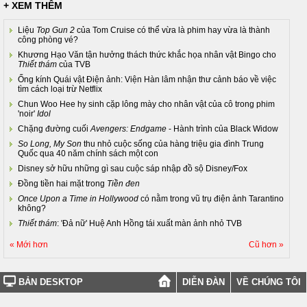
+ XEM THÊM
Liệu
Top Gun 2
của Tom Cruise có thể vừa là phim hay vừa là thành
công phòng vé?
Khương Hạo Văn tận hưởng thách thức khắc họa nhân vật Bingo cho
Thiết thám
của TVB
Ống kính Quái vật Điện ảnh: Viện Hàn lâm nhận thư cảnh báo về việc
tìm cách loại trừ Netflix
Chun Woo Hee hy sinh cặp lông mày cho nhân vật của cô trong phim
'noir'
Idol
Chặng đường cuối
Avengers: Endgame
- Hành trình của Black Widow
So Long, My Son
thu nhỏ cuộc sống của hàng triệu gia đình Trung
Quốc qua 40 năm chính sách một con
Disney sở hữu những gì sau cuộc sáp nhập đồ sộ Disney/Fox
Đồng tiền hai mặt trong
Tiền đen
Once Upon a Time in Hollywood
có nằm trong vũ trụ điện ảnh Tarantino
không?
Thiết thám
: 'Đả nữ' Huệ Anh Hồng tái xuất màn ảnh nhỏ TVB
« Mới hơn
Cũ hơn »
BẢN DESKTOP
DIỄN ĐÀN
VỀ CHÚNG TÔI