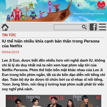
TIN TỨC
IU thể hiện nhiều khía cạnh bản thân trong
Persona
của Netflix
09/04/2019
Lee Ji Eun, được biết đến nhiều hơn với nghệ danh IU, không
chỉ là lý do duy nhất mà ta nên xem loạt phim sắp tới của
Netflix
Persona
. Phim thể hiện bốn mặt khác nhau của Lee Ji
Eun trong bốn phim ngắn, tất cả do bốn đạo diễn nổi tiếng chỉ
đạo. Toàn bộ dự án được tổ chức bởi ca sĩ-nhạc sĩ nổi tiếng,
Yoon Jong Shin, nói rằng ý tưởng loạt phim xuất phát từ việc
suy nghĩ phá cách.