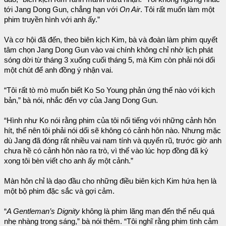
tới Jang Dong Gun, chẳng hạn với
On Air
. Tôi rất muốn làm một
phim truyền hình với anh ấy.”
Và cơ hội đã đến, theo biên kịch Kim, bà và đoàn làm phim quyết
tâm chọn Jang Dong Gun vào vai chính không chỉ nhờ lịch phát
sóng dời từ tháng 3 xuống cuối tháng 5, mà Kim còn phải nói dối
một chút để anh đồng ý nhận vai.
“Tôi rất tò mò muốn biết Ko So Young phản ứng thế nào với kịch
bản,” bà nói, nhắc đến vợ của Jang Dong Gun.
“Hình như Ko nói rằng phim của tôi nổi tiếng với những cảnh hôn
hít, thế nên tôi phải nói dối sẽ không có cảnh hôn nào. Nhưng mặc
dù Jang đã đóng rất nhiều vai nam tính và quyến rũ, trước giờ anh
chưa hề có cảnh hôn nào ra trò, vì thế vào lúc hợp đồng đã ký
xong tôi bèn viết cho anh ấy một cảnh.”
Màn hôn chỉ là dạo đầu cho những điều biên kịch Kim hứa hẹn là
một bộ phim đặc sắc và gợi cảm.
“
A Gentleman’s Dignity
không là phim lãng mạn đến thế nếu quá
nhẹ nhàng trong sáng,” bà nói thêm. “Tôi nghĩ rằng phim tình cảm