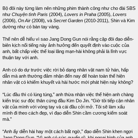
Bộ đôi này từng làm nên những phim thành công như cho đài SBS
như
Chuyện tình Paris
(2004),
Lovers in Praha
(2005),
Lovers
(2006),
On Air
(2008), và
Secret Garden
(2010-2011), Shin và Kim
dường như có bàn tay vàng.
Thế nên dễ hiểu vì sao Jang Dong Gun nói rằng cặp đôi đạo diễn-
biên kịch nổi tiếng này ảnh hưởng đến quyết định vào cuộc của
anh, bất chấp việc thể loại lãng mạn-hài không phải là lĩnh vực
thuận tay với anh.
Anh có do dự trước việc rời bỏ dạng nhân vật nam tử hán, hấp
dẫn mà anh thường đảm nhận đến nay để hoàn toàn thể hiện
nhân vật có khiếm khuyết và hài hước mới phát hiện này không?
“Lúc đầu thì có lúng túng,” anh thừa nhận việc thể hiện anh chàng
kiến trúc sư độc thân cứng đầu Kim Do Jin. “Giờ tôi tiếp cận nhân
vật của mình với vòng tay và cái đầu cởi mở. Tôi sẽ làm xấu
mình đi theo cách đẹp, vì đạo diễn Shin cầm cương kiểm soát
mà.”
“Anh ấy diễn hài hay một cách bất ngờ,” đạo diễn Shin khen ngợi
Jang Dong Gun. “Vì anh có sức quyến rũ, khi ngoại hình của anh