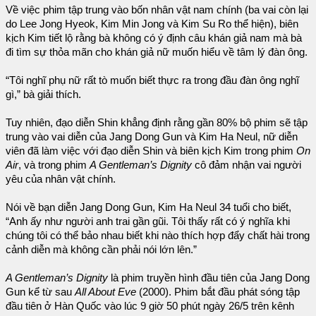
Về việc phim tập trung vào bốn nhân vật nam chính (ba vai còn lại
do Lee Jong Hyeok, Kim Min Jong và Kim Su Ro thể hiện), biên
kịch Kim tiết lộ rằng bà không có ý định câu khán giả nam mà bà
đi tìm sự thỏa mãn cho khán giả nữ muốn hiểu về tâm lý đàn ông.
“Tôi nghĩ phụ nữ rất tò muốn biết thực ra trong đầu đàn ông nghĩ
gì,” bà giải thích.
Tuy nhiên, đạo diễn Shin khẳng định rằng gần 80% bộ phim sẽ tập
trung vào vai diễn của Jang Dong Gun và Kim Ha Neul, nữ diễn
viên đã làm việc với đạo diễn Shin và biên kịch Kim trong phim
On
Air
, và trong phim
A Gentleman’s Dignity
cô đảm nhận vai người
yêu của nhân vật chính.
Nói về bạn diễn Jang Dong Gun, Kim Ha Neul 34 tuổi cho biết,
“Anh ấy như người anh trai gần gũi. Tôi thấy rất có ý nghĩa khi
chúng tôi có thể bảo nhau biết khi nào thích hợp đẩy chất hài trong
cảnh diễn mà không cần phải nói lớn lên.”
A Gentleman’s Dignity
là phim truyền hình đầu tiên của Jang Dong
Gun kể từ sau
All About Eve
(2000). Phim bắt đầu phát sóng tập
đầu tiên ở Hàn Quốc vào lúc 9 giờ 50 phút ngày 26/5 trên kênh