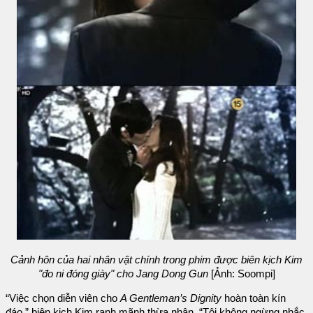
Cảnh hôn của hai nhân vật chính trong phim được biên kịch Kim
"đo ni đóng giày" cho Jang Dong Gun
[Ảnh: Soompi]
“Việc chọn diễn viên cho
A Gentleman’s Dignity
hoàn toàn kín
đáo,” biên kịch Kim ranh mãnh thừa nhận. “Tôi không ngừng nhắc