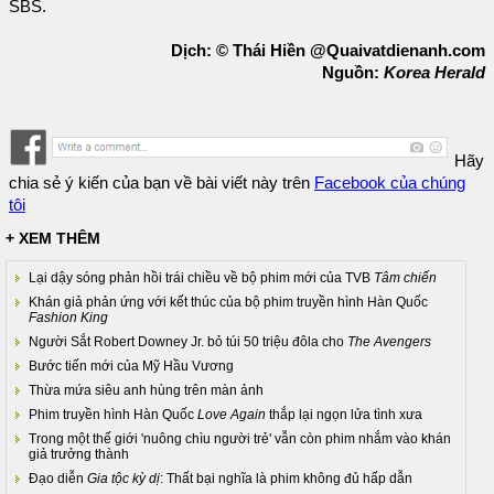
SBS.
Dịch: © Thái Hiền @Quaivatdienanh.com
Nguồn:
Korea Herald
Hãy
chia sẻ ý kiến của bạn về bài viết này trên
Facebook của chúng
tôi
+ XEM THÊM
Lại dậy sóng phản hồi trái chiều về bộ phim mới của TVB
Tâm chiến
Khán giả phản ứng với kết thúc của bộ phim truyền hình Hàn Quốc
Fashion King
Người Sắt Robert Downey Jr. bỏ túi 50 triệu đôla cho
The Avengers
Bước tiến mới của Mỹ Hầu Vương
Thừa mứa siêu anh hùng trên màn ảnh
Phim truyền hình Hàn Quốc
Love Again
thắp lại ngọn lửa tình xưa
Trong một thế giới 'nuông chìu người trẻ' vẫn còn phim nhắm vào khán
giả trưởng thành
Đạo diễn
Gia tộc kỳ dị
: Thất bại nghĩa là phim không đủ hấp dẫn