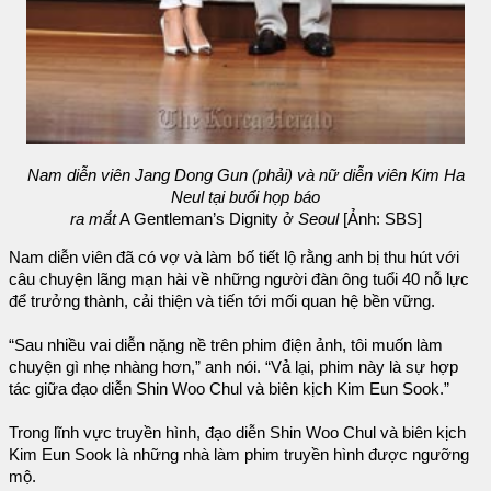
Nam diễn viên Jang Dong Gun (phải) và nữ diễn viên Kim Ha
Neul tại buổi họp báo
ra mắt
A Gentleman’s Dignity ở
Seoul
[Ảnh: SBS]
Nam diễn viên đã có vợ và làm bố tiết lộ rằng anh bị thu hút với
câu chuyện lãng mạn hài về những người đàn ông tuổi 40 nỗ lực
để trưởng thành, cải thiện và tiến tới mối quan hệ bền vững.
“Sau nhiều vai diễn nặng nề trên phim điện ảnh, tôi muốn làm
chuyện gì nhẹ nhàng hơn,” anh nói. “Vả lại, phim này là sự hợp
tác giữa đạo diễn Shin Woo Chul và biên kịch Kim Eun Sook.”
Trong lĩnh vực truyền hình, đạo diễn Shin Woo Chul và biên kịch
Kim Eun Sook là những nhà làm phim truyền hình được ngưỡng
mộ.