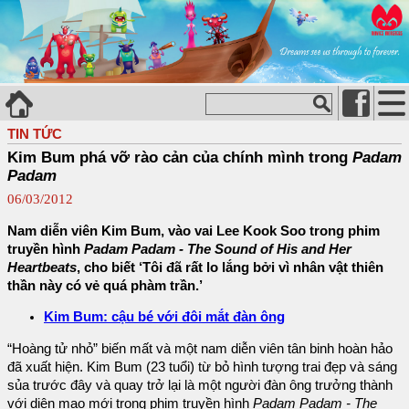
TIN TỨC
Kim Bum phá vỡ rào cản của chính mình trong
Padam
Padam
06/03/2012
Nam diễn viên Kim Bum, vào vai Lee Kook Soo trong phim
truyền hình
Padam Padam - The Sound of His and Her
Heartbeats
, cho biết ‘Tôi đã rất lo lắng bởi vì nhân vật thiên
thần này có vẻ quá phàm trần.’
Kim Bum: cậu bé với đôi mắt đàn ông
“Hoàng tử nhỏ” biến mất và một nam diễn viên tân binh hoàn hảo
đã xuất hiện. Kim Bum (23 tuổi) từ bỏ hình tượng trai đẹp và sáng
sủa trước đây và quay trở lại là một người đàn ông trưởng thành
với diện mạo mới trong phim truyền hình
Padam Padam - The