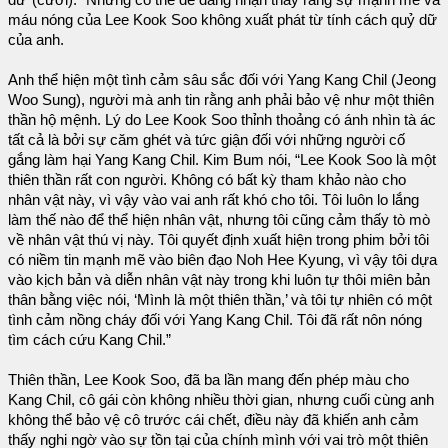
dữ’ (cười).” Nhưng có thể dễ dàng nhận thấy rằng sự mạnh mẽ và
máu nóng của Lee Kook Soo không xuất phát từ tính cách quỷ dữ
của anh.
Anh thể hiện một tình cảm sâu sắc đối với Yang Kang Chil (Jeong
Woo Sung), người mà anh tin rằng anh phải bảo vệ như một thiên
thần hộ mệnh. Lý do Lee Kook Soo thỉnh thoảng có ánh nhìn tà ác
tất cả là bởi sự căm ghét và tức giận đối với những người cố
gắng làm hại Yang Kang Chil. Kim Bum nói, “Lee Kook Soo là một
thiên thần rất con người. Không có bất kỳ tham khảo nào cho
nhân vật này, vì vậy vào vai anh rất khó cho tôi. Tôi luôn lo lắng
làm thế nào để thể hiện nhân vật, nhưng tôi cũng cảm thấy tò mò
về nhân vật thú vị này. Tôi quyết định xuất hiện trong phim bởi tôi
có niềm tin mạnh mẽ vào biên đạo Noh Hee Kyung, vì vậy tôi dựa
vào kịch bản và diễn nhân vật này trong khi luôn tự thôi miên bản
thân bằng việc nói, ‘Mình là một thiên thần,’ và tôi tự nhiên có một
tình cảm nồng cháy đối với Yang Kang Chil. Tôi đã rất nôn nóng
tìm cách cứu Kang Chil.”
Thiên thần, Lee Kook Soo, đã ba lần mang đến phép màu cho
Kang Chil, cô gái còn không nhiều thời gian, nhưng cuối cùng anh
không thể bảo vệ cô trước cái chết, điều này đã khiến anh cảm
thấy nghi ngờ vào sự tồn tại của chính mình với vai trò một thiên