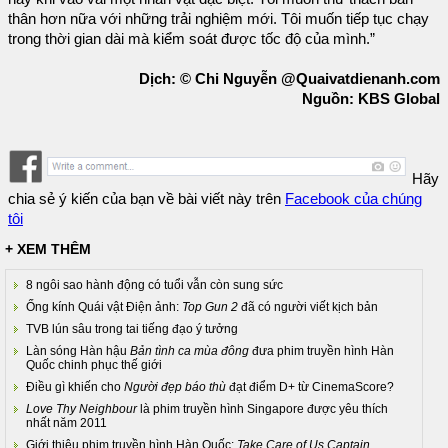
thân hơn nữa với những trải nghiệm mới. Tôi muốn tiếp tục chạy
trong thời gian dài mà kiểm soát được tốc độ của mình.”
Dịch: © Chi Nguyễn @Quaivatdienanh.com
Nguồn: KBS Global
Hãy
chia sẻ ý kiến của bạn về bài viết này trên
Facebook của chúng
tôi
+ XEM THÊM
8 ngôi sao hành động có tuổi vẫn còn sung sức
Ống kính Quái vật Điện ảnh:
Top Gun 2
đã có người viết kịch bản
TVB lún sâu trong tai tiếng đạo ý tưởng
Làn sóng Hàn hậu
Bản tình ca mùa đông
đưa phim truyền hình Hàn
Quốc chinh phục thế giới
Điều gì khiến cho
Người đẹp báo thù
đạt điểm D+ từ CinemaScore?
Love Thy Neighbour
là phim truyền hình Singapore được yêu thích
nhất năm 2011
Giới thiệu phim truyền hình Hàn Quốc:
Take Care of Us Captain