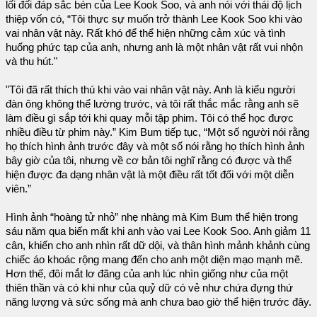
lối đối đáp sắc bén của Lee Kook Soo, và anh nói với thái độ lịch
thiệp vốn có, “Tôi thực sự muốn trở thành Lee Kook Soo khi vào
vai nhân vật này. Rất khó để thể hiện những cảm xúc và tình
huống phức tạp của anh, nhưng anh là một nhân vật rất vui nhộn
và thu hút."
"Tôi đã rất thích thú khi vào vai nhân vật này. Anh là kiểu người
đàn ông không thể lường trước, và tôi rất thắc mắc rằng anh sẽ
làm điều gì sắp tới khi quay mỗi tập phim. Tôi có thể học được
nhiều điều từ phim này.” Kim Bum tiếp tục, “Một số người nói rằng
họ thích hình ảnh trước đây và một số nói rằng họ thích hình ảnh
bây giờ của tôi, nhưng về cơ bản tôi nghĩ rằng có được và thể
hiện được đa dạng nhân vật là một điều rất tốt đối với một diễn
viên.”
Hình ảnh “hoàng tử nhỏ” nhẹ nhàng mà Kim Bum thể hiện trong
sáu năm qua biến mất khi anh vào vai Lee Kook Soo. Anh giảm 11
cân, khiến cho anh nhìn rất dữ dội, và thân hình mảnh khảnh cùng
chiếc áo khoác rộng mang đến cho anh một diện mạo mạnh mẽ.
Hơn thế, đôi mắt lơ đãng của anh lúc nhìn giống như của một
thiên thần và có khi như của quỷ dữ có vẻ như chứa đựng thứ
năng lượng và sức sống mà anh chưa bao giờ thể hiện trước đây.