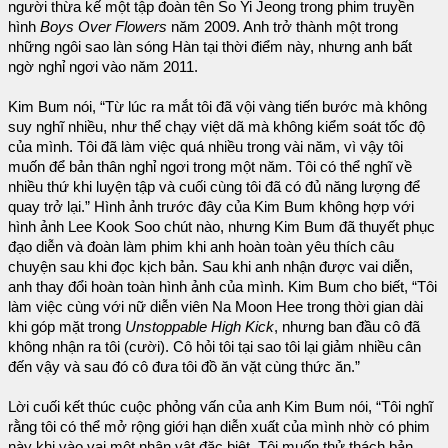
người thừa kế một tập đoàn tên So Yi Jeong trong phim truyền
hình
Boys Over Flowers
năm 2009. Anh trở thành một trong
những ngôi sao làn sóng Hàn tại thời điểm này, nhưng anh bất
ngờ nghỉ ngơi vào năm 2011.
Kim Bum nói, “Từ lúc ra mắt tôi đã vội vàng tiến bước mà không
suy nghĩ nhiều, như thể chạy việt dã mà không kiểm soát tốc độ
của mình. Tôi đã làm việc quá nhiều trong vài năm, vì vậy tôi
muốn để bản thân nghỉ ngơi trong một năm. Tôi có thể nghĩ về
nhiều thứ khi luyện tập và cuối cùng tôi đã có đủ năng lượng để
quay trở lại.” Hình ảnh trước đây của Kim Bum không hợp với
hình ảnh Lee Kook Soo chút nào, nhưng Kim Bum đã thuyết phục
đạo diễn và đoàn làm phim khi anh hoàn toàn yêu thích câu
chuyện sau khi đọc kịch bản. Sau khi anh nhận được vai diễn,
anh thay đổi hoàn toàn hình ảnh của mình. Kim Bum cho biết, “Tôi
làm việc cùng với nữ diễn viên Na Moon Hee trong thời gian dài
khi góp mặt trong
Unstoppable High Kick
, nhưng ban đầu cô đã
không nhận ra tôi (cười). Cô hỏi tôi tại sao tôi lại giảm nhiều cân
đến vậy và sau đó cô đưa tôi đồ ăn vặt cùng thức ăn.”
Lời cuối kết thúc cuộc phỏng vấn của anh Kim Bum nói, “Tôi nghĩ
rằng tôi có thể mở rộng giới hạn diễn xuất của mình nhờ có phim
này khi vào vai một nhân vật đặc biệt. Tôi muốn thử thách bản