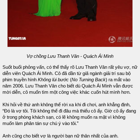
Vợ chồng Lưu Thanh Vân - Quách Ái Minh
Suốt buổi phỏng vấn, có thể thấy rõ Lưu Thanh Vân rất yêu vợ, nữ
diễn viên Quách Ái Minh. Cô đã dần từ giã ngành giải trí sau bộ
phim truyền hình
Không lùi bước
(
No Turning Back
) ra mắt vào
năm 2006. Lưu Thanh Vân cho biết dù Quách Ái Minh vẫn được
mời diễn, cô muốn tìm một công việc khác cuốn hút mình hơn.
Khi hỏi về thứ anh không thể rời xa khi đi chơi, anh khẳng định,
“Đó là vợ tôi. Tôi không thể đi đâu mà thiếu cô ấy. Giờ cô ấy đang
ở trong phòng khách sạn, có lẽ không muốn ra mặt vì không
muốn làm phân tán sự chú ý vào tôi.”
Anh cũng cho biết vợ là người bạn nữ thân nhất của anh.