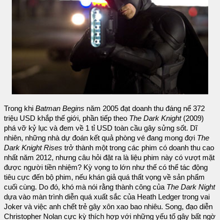
Trong khi
Batman Begins
năm 2005 đạt doanh thu đáng nể 372
triệu USD khắp thế giới, phần tiếp theo
The Dark Knight
(2009)
phá vỡ kỷ lục và đem về 1 tỉ USD toàn cầu gây sửng sốt. Dĩ
nhiên, những nhà dự đoán kết quả phòng vé đang mong đợi
The
Dark Knight Rises
trở thành một trong các phim có doanh thu cao
nhất năm 2012, nhưng câu hỏi đặt ra là liệu phim này có vượt mặt
được người tiền nhiệm? Kỳ vọng to lớn như thế có thể tác động
tiêu cực đến bộ phim, nếu khán giả quá thất vọng về sản phẩm
cuối cùng. Do đó, khó mà nói rằng thành công của
The Dark Night
dựa vào màn trình diễn quá xuất sắc của Heath Ledger trong vai
Joker và việc anh chết trẻ gây xôn xao bao nhiêu. Song, đạo diễn
Christopher Nolan cực kỳ thích hợp với những yếu tố gây bất ngờ