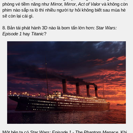
phòng vé tiềm năng như
Mirror, Mirror
,
Act of Valor
và không còn
phim nào sắp ra lò thì nhiều người tự hỏi không biết sau mùa hè
sẽ còn lại cái gì.
8. Bản tái phát hành 3D nào là bom tấn lớn hơn:
Star Wars:
Episode 1
hay
Titanic
?
Một bên ta có
Star Wars: Episode 1 - The Phantom Menace
. Khi