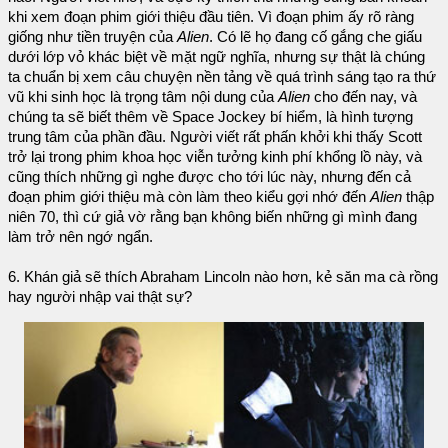
khi xem đoạn phim giới thiệu đầu tiên. Vì đoạn phim ấy rõ ràng
giống như tiền truyện của
Alien
. Có lẽ họ đang cố gắng che giấu
dưới lớp vỏ khác biệt về mặt ngữ nghĩa, nhưng sự thật là chúng
ta chuẩn bị xem câu chuyện nền tảng về quá trình sáng tạo ra thứ
vũ khi sinh học là trọng tâm nội dung của
Alien
cho đến nay, và
chúng ta sẽ biết thêm về Space Jockey bí hiểm, là hình tượng
trung tâm của phần đầu. Người viết rất phấn khởi khi thấy Scott
trở lại trong phim khoa học viễn tưởng kinh phí khổng lồ này, và
cũng thích những gì nghe được cho tới lúc này, nhưng đến cả
đoạn phim giới thiệu mà còn làm theo kiểu gợi nhớ đến
Alien
thập
niên 70, thì cứ giả vờ rằng bạn không biến những gì mình đang
làm trở nên ngớ ngẩn.
6. Khán giả sẽ thích Abraham Lincoln nào hơn, kẻ săn ma cà rồng
hay người nhập vai thật sự?