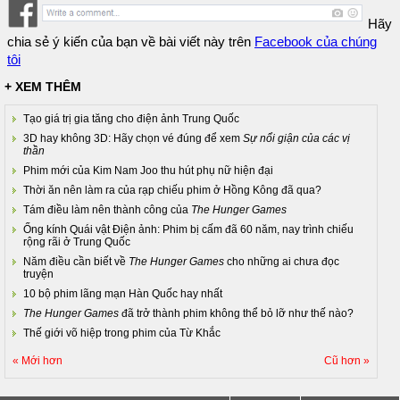
Hãy
chia sẻ ý kiến của bạn về bài viết này trên
Facebook của chúng
tôi
+ XEM THÊM
Tạo giá trị gia tăng cho điện ảnh Trung Quốc
3D hay không 3D: Hãy chọn vé đúng để xem
Sự nổi giận của các vị
thần
Phim mới của Kim Nam Joo thu hút phụ nữ hiện đại
Thời ăn nên làm ra của rạp chiếu phim ở Hồng Kông đã qua?
Tám điều làm nên thành công của
The Hunger Games
Ống kính Quái vật Điện ảnh: Phim bị cấm đã 60 năm, nay trình chiếu
rộng rãi ở Trung Quốc
Năm điều cần biết về
The Hunger Games
cho những ai chưa đọc
truyện
10 bộ phim lãng mạn Hàn Quốc hay nhất
The Hunger Games
đã trở thành phim không thể bỏ lỡ như thế nào?
Thế giới võ hiệp trong phim của Từ Khắc
« Mới hơn
Cũ hơn »