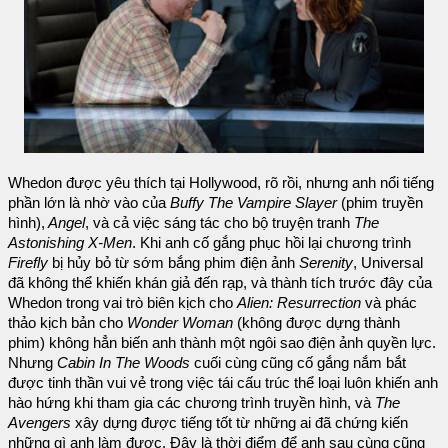
Whedon được yêu thích tại Hollywood, rõ rồi, nhưng anh nổi tiếng
phần lớn là nhờ vào của
Buffy The Vampire Slayer
(phim truyền
hình),
Angel
, và cả việc sáng tác cho bộ truyện tranh
The
Astonishing X-Men
. Khi anh cố gắng phục hồi lại chương trình
Firefly
bị hủy bỏ từ sớm bắng phim điện ảnh
Serenity
, Universal
đã không thể khiến khán giả đến rạp, và thành tích trước đây của
Whedon trong vai trò biên kịch cho
Alien: Resurrection
và phác
thảo kịch bản cho
Wonder Woman
(không được dựng thành
phim) không hẳn biến anh thành một ngôi sao điện ảnh quyền lực.
Nhưng
Cabin In The Woods
cuối cùng cũng cố gắng nắm bắt
được tinh thần vui vẻ trong việc tái cấu trúc thể loại luôn khiến anh
hào hứng khi tham gia các chương trình truyền hình, và
The
Avengers
xây dựng được tiếng tốt từ những ai đã chứng kiến
những gì anh làm được. Đây là thời điểm để anh sau cùng cũng