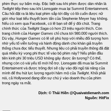
phim thực sự bấm máy. Đặc biệt sau khi phim được dán nhãn là
Twilight
tiếp theo sau khi Lionsgate mua lại Summit Entertainment.
Câu hỏi đặt ra là liệu loạt phim sắp tới đây có lôi cuốn được nữ
giới như loạt tiểu thuyết bom tấn của Stephenie Meyer hay không.
Nếu có xem qua Facebook, có lẽ bạn sẽ để ý đôi chút. Trang
chính thức của
Twilight Saga
có hơn 23 triệu người thích. Còn
trang chính của
Hunger Games
chỉ chưa tới 980.000 người thích.
Dù vậy,
Hunger Games
có lẽ sẽ phù hợp với nhiều đối tượng hơn
nhờ yếu tố viễn tưởng và hành động dành cho khán giả truyền
thống chưa đọc tiểu thuyết. Nhưng liệu có phải truyền thông đã đặt
quá nhiều kỳ vọng phi thực tế vào bộ phim này? Nếu phần đầu
tiên kinh phí 30 triệu USD không gây được ấn tượng? Có thể,
nhưng còn có vài yếu tố mới hỗ trợ. Lionsgate đã mua lại Summit
Entertaiment và được trông đợi sẽ cậy vào đội ngũ tài năng của
mình để thu hút lực lượng người hâm mộ của
Twilight
. Khỏi phải
nói, cả Hollywood đang dồn sự chú ý vào doanh thu của phim
trong ngày ra mắt.
Dịch: © Thái Hiền @Quaivatdienanh.com
Nguồn: HitFix