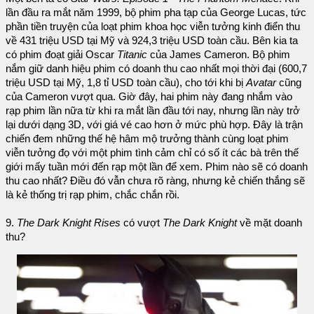
lần đầu ra mắt năm 1999, bộ phim pha tạp của George Lucas, tức
phần tiền truyện của loạt phim khoa học viễn tưởng kinh điển thu
về 431 triệu USD tại Mỹ và 924,3 triệu USD toàn cầu. Bên kia ta
có phim đoạt giải Oscar
Titanic
của James Cameron. Bộ phim
nắm giữ danh hiệu phim có doanh thu cao nhất mọi thời đại (600,7
triệu USD tại Mỹ, 1,8 tỉ USD toàn cầu), cho tới khi bị
Avatar
cũng
của Cameron vượt qua. Giờ đây, hai phim này đang nhắm vào
rạp phim lần nữa từ khi ra mắt lần đầu tới nay, nhưng lần này trở
lại dưới dạng 3D, với giá vé cao hơn ở mức phù hợp. Đây là trận
chiến đem những thế hệ hâm mộ trưởng thành cùng loạt phim
viễn tưởng đọ với một phim tình cảm chỉ có số ít các bà trên thế
giới mấy tuần mới đến rạp một lần để xem. Phim nào sẽ có doanh
thu cao nhất? Điều đó vẫn chưa rõ ràng, nhưng kẻ chiến thắng sẽ
là kẻ thống trị rạp phim, chắc chắn rồi.
9.
The Dark Knight Rises
có vượt
The Dark Knight
về mặt doanh
thu?