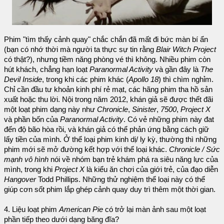
Phim "tìm thấy cảnh quay" chắc chắn đã mất đi bức màn bí ẩn
(bạn có nhớ thời mà người ta thực sự tin rằng
Blair Witch Project
có thật?), nhưng tiềm năng phòng vé thì không. Nhiều phim còn
hút khách, chẳng hạn loạt
Paranormal Activity
và gần đây là
The
Devil Inside
, trong khi các phim khác (
Apollo 18
) thì chìm nghỉm.
Chỉ cần đầu tư khoản kinh phí rẻ mạt, các hãng phim tha hồ sản
xuất hoặc thu lời. Nội trong năm 2012, khán giả sẽ được thết đãi
một loạt phim dạng này như
Chronicle
,
Sinister
,
7500
,
Project X
và phần bốn của
Paranormal Activity
. Có vẻ những phim này đat
đến độ bão hòa rồi, và khán giả có thể phản ứng bằng cách giữ
lấy tiền của mình. Ở thể loại phim kinh dị/ ly kỳ, thường thì những
phim mới sẽ mở đường kết hợp với thể loại khác.
Chronicle / Sức
mạnh vô hình
nói về nhóm bạn trẻ khám phá ra siêu năng lực của
mình, trong khi
Project X
là kiểu ăn chơi của giới trẻ, của đạo diễn
Hangover
Todd Phillips. Những thử nghiệm thể loại này có thể
giúp cơn sốt phim lắp ghép cảnh quay duy trì thêm một thời gian.
4. Liệu loạt phim
American Pie
có trở lại màn ảnh sau một loạt
phần tiếp theo dưới dạng băng đĩa?