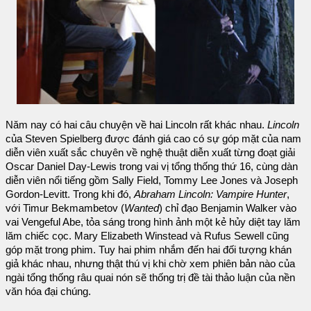
Năm nay có hai câu chuyện về hai Lincoln rất khác nhau.
Lincoln
của Steven Spielberg được đánh giá cao có sự góp mặt của nam
diễn viên xuất sắc chuyên về nghệ thuật diễn xuất từng đoạt giải
Oscar Daniel Day-Lewis trong vai vị tổng thống thứ 16, cùng dàn
diễn viên nổi tiếng gồm Sally Field, Tommy Lee Jones và Joseph
Gordon-Levitt. Trong khi đó,
Abraham Lincoln: Vampire Hunter
,
với Timur Bekmambetov (
Wanted
) chỉ đạo Benjamin Walker vào
vai Vengeful Abe, tỏa sáng trong hình ảnh một kẻ hủy diệt tay lăm
lăm chiếc cọc. Mary Elizabeth Winstead và Rufus Sewell cũng
góp mặt trong phim. Tuy hai phim nhắm đến hai đối tượng khán
giả khác nhau, nhưng thật thú vị khi chờ xem phiên bản nào của
ngài tổng thống râu quai nón sẽ thống trị đề tài thảo luận của nền
văn hóa đại chúng.