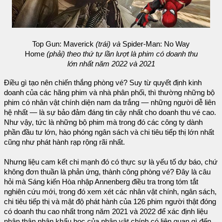
Top Gun: Maverick
(trái) và
Spider-Man: No Way
Home
(phải) theo thứ tự lần lượt là phim có doanh thu
lớn nhất năm 2022 và 2021
Điều gì tạo nên chiến thắng phòng vé? Suy từ quyết định kinh
doanh của các hãng phim và nhà phân phối, thì thường những bộ
phim có nhân vật chính diện nam da trắng — những người dễ liên
hệ nhất — là sự bảo đảm đáng tin cậy nhất cho doanh thu vé cao.
Như vậy, tức là những bộ phim mà trong đó các công ty dành
phần đầu tư lớn, hào phóng ngân sách và chi tiêu tiếp thị lớn nhất
cũng như phát hành rạp rộng rãi nhất.
Nhưng liệu cam kết chi mạnh đó có thực sự là yếu tố dự báo, chứ
không đơn thuần là phản ứng, thành công phòng vé? Đây là câu
hỏi mà Sáng kiến Hòa nhập Annenberg điều tra trong tóm tắt
nghiên cứu mới, trong đó xem xét các nhân vật chính, ngân sách,
chi tiêu tiếp thị và mật độ phát hành của 126 phim người thật đóng
có doanh thu cao nhất trong năm 2021 và 2022 để xác định liệu
nhân thân nhân khẩu học của nhân vật chính có liên quan gì đến