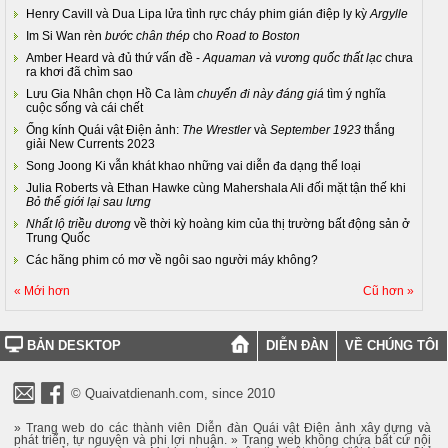
Henry Cavill và Dua Lipa lửa tình rực cháy phim gián điệp ly kỳ
Argylle
Im Si Wan rèn
bước chân thép
cho
Road to Boston
Amber Heard và đủ thứ vấn đề -
Aquaman và vương quốc thất lạc
chưa
ra khơi đã chìm sao
Lưu Gia Nhân chọn Hồ Ca làm
chuyến đi này đáng giá
tìm ý nghĩa
cuộc sống và cái chết
Ống kính Quái vật Điện ảnh:
The Wrestler
và
September 1923
thắng
giải New Currents 2023
Song Joong Ki vẫn khát khao những vai diễn đa dạng thể loại
Julia Roberts và Ethan Hawke cùng Mahershala Ali đối mặt tận thế khi
Bỏ thế giới lại sau lưng
Nhất lộ triều dương
về thời kỳ hoàng kim của thị trường bất động sản ở
Trung Quốc
Các hãng phim có mơ về ngôi sao người máy không?
« Mới hơn
Cũ hơn »
BẢN DESKTOP
DIỄN ĐÀN
VỀ CHÚNG TÔI
© Quaivatdienanh.com, since 2010
» Trang web do các thành viên Diễn đàn Quái vật Điện ảnh xây dựng và
phát triển, tự nguyện và phi lợi nhuận. » Trang web không chứa bất cứ nội