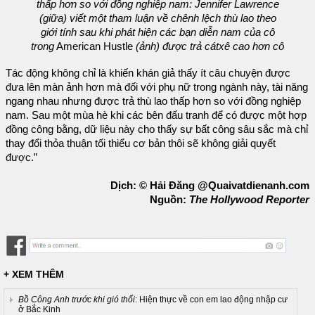
thấp hơn so với đồng nghiệp nam: Jennifer Lawrence
(giữa) viết một tham luận về chênh lệch thù lao theo
giới tính sau khi phát hiện các bạn diễn nam của cô
trong
American Hustle
(ảnh) được trả cátxê cao hơn cô
Tác động không chỉ là khiến khán giả thấy ít câu chuyện được
đưa lên màn ảnh hơn mà đối với phụ nữ trong ngành này, tài năng
ngang nhau nhưng được trả thù lao thấp hơn so với đồng nghiệp
nam. Sau một mùa hè khi các bên đấu tranh để có được một hợp
đồng công bằng, dữ liệu này cho thấy sự bất công sâu sắc mà chỉ
thay đổi thỏa thuận tối thiểu cơ bản thôi sẽ không giải quyết
được.”
Dịch: © Hải Đăng @Quaivatdienanh.com
Nguồn:
The Hollywood Reporter
+ XEM THÊM
Bồ Công Anh trước khi gió thổi
: Hiện thực về con em lao động nhập cư
ở Bắc Kinh