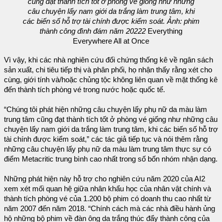
cũng đạt thành tích tốt ở phòng vé giống như những
câu chuyện lấy nam giới da trắng làm trung tâm, khi
các biến số hỗ trợ tài chính được kiểm soát. Ảnh: phim
thành công đình đám năm 20222
Everything
Everywhere All at Once
Vì vậy, khi các nhà nghiên cứu đối chứng thống kê về ngân sách
sản xuất, chi tiêu tiếp thị và phân phối, họ nhận thấy rằng xét cho
cùng, giới tính và/hoặc chủng tộc không liên quan về mặt thống kê
đến thành tích phòng vé trong nước hoặc quốc tế.
“Chúng tôi phát hiện những câu chuyện lấy phụ nữ da màu làm
trung tâm cũng đạt thành tích tốt ở phòng vé giống như những câu
chuyện lấy nam giới da trắng làm trung tâm, khi các biến số hỗ trợ
tài chính được kiểm soát,” các tác giả tiếp tục và nói thêm rằng
những câu chuyện lấy phụ nữ da màu làm trung tâm thực sự có
điểm Metacritic trung bình cao nhất trong số bốn nhóm nhận dạng.
Những phát hiện này hỗ trợ cho nghiên cứu năm 2020 của AI2
xem xét mối quan hệ giữa nhân khẩu học của nhân vật chính và
thành tích phòng vé của 1.200 bộ phim có doanh thu cao nhất từ
năm 2007 đến năm 2018. “Chính cách mà các nhà điều hành ủng
hộ những bộ phim về đàn ông da trắng thúc đẩy thành công của