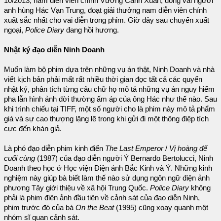
10/2013, nam diễn viên chính Vương Cảnh Xuân, đóng vai người
anh hùng Hác Vạn Trung, đoạt giải thưởng nam diễn viên chính
xuất sắc nhất cho vai diễn trong phim. Giờ đây sau chuyến xuất
ngoại,
Police Diary
đang hồi hương.
Nhật ký đạo diễn Ninh Doanh
Muốn làm bộ phim dựa trên những vụ án thật, Ninh Doanh và nhà
viết kịch bản phải mất rất nhiều thời gian đọc tất cả các quyển
nhật ký, phân tích từng câu chữ họ mô tả những vụ án nguy hiểm
pha lẫn hình ảnh đời thường ấm áp của ông Hác như thế nào. Sau
khi trình chiếu tại TIFF, một số người cho là phim này mô tả phẩm
giá và sự cao thượng lặng lẽ trong khi gửi đi một thông điệp tích
cực đến khán giả.
Là phó đạo diễn phim kinh điển
The Last Emperor
/
Vị hoàng đế
cuối cùng
(1987) của đạo diễn người Ý Bernardo Bertolucci, Ninh
Doanh theo học ở Học viện Điện ảnh Bắc Kinh và Ý. Những kinh
nghiệm này giúp bà biết làm thế nào sử dụng ngôn ngữ điện ảnh
phương Tây giới thiệu về xã hội Trung Quốc.
Police Diary
không
phải là phim điện ảnh đầu tiên về cảnh sát của đạo diễn Ninh,
phim trước đó của bà
On the Beat
(1995) cũng xoay quanh một
nhóm sĩ quan cảnh sát.