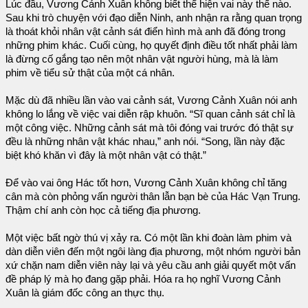
Lúc đầu, Vương Cảnh Xuân không biết thể hiện vai này thế nào.
Sau khi trò chuyện với đạo diễn Ninh, anh nhận ra rằng quan trọng
là thoát khỏi nhân vật cảnh sát điển hình mà anh đã đóng trong
những phim khác. Cuối cùng, họ quyết định điều tốt nhất phải làm
là đừng cố gắng tạo nên một nhân vật người hùng, mà là làm
phim về tiểu sử thật của một cá nhân.
Mặc dù đã nhiều lần vào vai cảnh sát, Vương Cảnh Xuân nói anh
không lo lắng về việc vai diễn rập khuôn. “Sĩ quan cảnh sát chỉ là
một công việc. Những cảnh sát mà tôi đóng vai trước đó thật sự
đều là những nhân vật khác nhau,” anh nói. “Song, lần này đặc
biệt khó khăn vì đây là một nhân vật có thật.”
Để vào vai ông Hác tốt hơn, Vương Cảnh Xuân không chỉ tăng
cân mà còn phỏng vấn người thân lẫn bạn bè của Hác Vạn Trung.
Thậm chí anh còn học cả tiếng địa phương.
Một việc bất ngờ thú vị xảy ra. Có một lần khi đoàn làm phim và
dàn diễn viên đến một ngôi làng địa phương, một nhóm người bản
xứ chặn nam diễn viên này lại và yêu cầu anh giải quyết một vấn
đề pháp lý mà họ đang gặp phải. Hóa ra họ nghĩ Vương Cảnh
Xuân là giám đốc công an thực thụ.