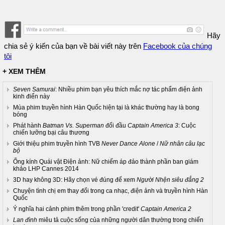
Hãy
chia sẻ ý kiến của bạn về bài viết này trên
Facebook của chúng
tôi
+ XEM THÊM
Seven Samurai
: Nhiều phim bạn yêu thích mắc nợ tác phẩm điện ảnh
kinh điển này
Mùa phim truyền hình Hàn Quốc hiện tại là khác thường hay là bong
bóng
Phát hành
Batman Vs. Superman
đối đầu
Captain America 3
: Cuộc
chiến lưỡng bại câu thương
Giới thiệu phim truyền hình TVB
Never Dance Alone
/
Nữ nhân câu lạc
bộ
Ống kính Quái vật Điện ảnh: Nữ chiếm áp đảo thành phần ban giám
khảo LHP Cannes 2014
3D hay không 3D: Hãy chọn vé đúng để xem
Người Nhện siêu đẳng 2
Chuyện tình chị em thay đổi trong ca nhạc, điện ảnh và truyền hình Hàn
Quốc
Ý nghĩa hai cảnh phim thêm trong phần 'credit'
Captain America 2
Lan đình
miêu tả cuộc sống của những người dân thường trong chiến