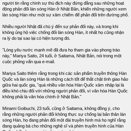
người tin rằng chính sự thù địch này đứng đằng sau những hoạt
động phản đối làn sóng Hàn ở Nhật Bản, khiến những người xem
làn sóng Hàn như một sự xâm chiếm để phản đối trên đường phố.
Nhiều người Nhật đã chú ý đến sự phản đối này, và trong khi
không ủng hộ việc chống đối làn sóng Hàn, ít nhất họ cũng nhận
ra lý do tại sao lại có hiện tượng đó.
"Lòng yêu nước mạnh mẽ đã đưa họ tham gia vào phong trào
này," Mariya Saito, 24 tuổi, ở Saitama, Nhật Bản, nói trong một
cuộc phỏng vấn qua e-mail.
Mariya Saito thêm rằng trong khi các sản phẩm truyền thông Hàn
Quốc và làn sóng Hàn là những cách tốt để thắt chặt tình giao hảo
giữa hai quốc gia, "quá nhiều văn hóa Hàn Quốc xâm nhập lại là
điều khó chịu đối với những người phản đối, vì văn hóa Hàn Quốc
không phải là văn hóa chính ở Nhật Bản."
Minami Goibuchi, 23 tuổi, cũng ở Saitama, không đồng ý, cho
rằng những người phản đối không thực sự chống lại bản thân làn
sóng Hàn, họ đang phản đối một đài truyền hình mà họ nghĩ rằng
đang quảng bá cho những nghệ sĩ và phim truyền hình của Hàn