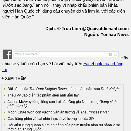
Vườn sao băng
," anh nói, "thay vì nhập khẩu phiên bản Nhật,
người Hàn Quốc chỉ dùng câu chuyện đó và làm lại với các diễn
viên Hàn Quốc."
Dịch: © Trúc Linh @Quaivatdienanh.com
Nguồn: Yonhap News
Hãy
chia sẻ ý kiến của bạn về bài viết này trên
Facebook của chúng
tôi
+ XEM THÊM
Bối cảnh của
The Dark Knights Rises
diễn ra tám năm sau
Dark Knight
Triệu Vy đạo diễn tác phẩm điện ảnh đầu tay
James McAvoy lồng tiếng con trai của Ông già Noel trong
Giáng sinh
phiêu lưu ký
Moon Chae Won còn vương vấn ấn tượng về
The Princess' Man
Các hãng phim và cái nhìn thực tế về tương lai của 3D
Đôi điều xung quanh sự thịnh hành của phim truyền hình du hành vượt
thời gian Trung Quốc