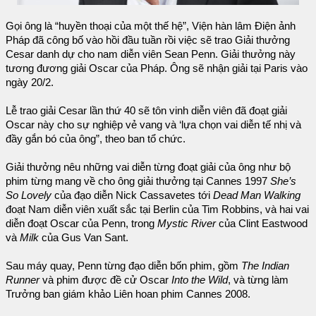
Gọi ông là “huyền thoại của một thế hệ”, Viện hàn lâm Điện ảnh
Pháp đã công bố vào hồi đầu tuần rồi việc sẽ trao Giải thưởng
Cesar danh dự cho nam diễn viên Sean Penn. Giải thưởng này
tương đương giải Oscar của Pháp. Ông sẽ nhận giải tại Paris vào
ngày 20/2.
Lễ trao giải Cesar lần thứ 40 sẽ tôn vinh diễn viên đã đoạt giải
Oscar này cho sự nghiệp vẻ vang và ‘lựa chọn vai diễn tế nhị và
đầy gắn bó của ông”, theo ban tổ chức.
Giải thưởng nêu những vai diễn từng đoạt giải của ông như bộ
phim từng mang về cho ông giải thưởng tại Cannes 1997
She’s
So Lovely
của đạo diễn Nick Cassavetes tới
Dead Man Walking
đoạt Nam diễn viên xuất sắc tại Berlin của Tim Robbins, và hai vai
diễn đoạt Oscar của Penn, trong
Mystic River
của Clint Eastwood
và
Milk
của Gus Van Sant.
Sau máy quay, Penn từng đạo diễn bốn phim, gồm
The Indian
Runner
và phim được đề cử Oscar
Into the Wild
, và từng làm
Trưởng ban giám khảo Liên hoan phim Cannes 2008.