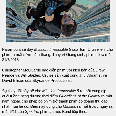
Paramount sẽ đẩy
Mission: Impossible 5
của Tom Cruise lên, cho
phim ra mắt sớm năm tháng. Thay vì Giáng sinh, phim sẽ ra mắt
31/7/2015.
Christopher McQuarrie đạo diễn phim với kịch bản của Drew
Pearce và Will Staples. Cruise sản xuất cùng J. J. Abrams, và
David Ellison của Skydance Productions.
Sự thay đổi này sẽ cho
Mission: Impossible 5
ra mắt cùng dịp
cuối tuần tương đương thời điểm
Guardians of the Galaxy
ra mắt
năm ngoái, cho phép bộ phim trở thành phim có doanh thu cao
nhất mùa hè đó. Điều này cũng cho
Mission
ra mắt trước ngày ra
mắt 6/11 của
Spectre
, phim James Bond tiếp theo.