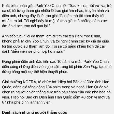
Phát biểu nhận giải, Park Yoo Chun nói, “Sau khi ra mắt với vai trò
ca sĩ, tôi từng tham gia nhiều lễ trao giải âm nhạc, truyền hình và
điện ảnh, nhưng đây là lễ trao giải đầu tiên mà tôi cảm thấy tôi
muốn trở lại. Tôi nghĩ đây là một lễ trao giải mà những cảm xúc
ấm áp được trao đổi qua lại.”
Anh tiếp tục, “Tôi đã tham lam đi tìm cái tên Park Yoo Chun,
không phải Micky Yoo Chun, và tôi nghĩ chính các ký giả đã giúp
tôi tìm được sự tham lam đó. Tôi sẽ cố gắng nhiều hơn để cái
danh ‘diễn viên’ sẽ phù hợp hơn nữa.”
Đóng phim điện ảnh đầu tiên sau 10 năm ra mắt, Park Yoo Chun
diễn cùng những diễn viên gạo cội trong bộ phim
Sea Fog
, tạo chỗ
đứng bằng một sự thể hiện thuyết phục.
Giải thưởng KOFRA, tổ chức bởi Hiệp hội Báo chí Điện ảnh Hàn
Quốc, đánh giá tổng cộng 134 phim trong và ngoài Hàn Quốc và
chọn ra người chiến thắng dựa trên bầu chọn của các nhà báo hội
viên. Hiệp hội Báo chí Điện ảnh Hàn Quốc gồm 48 đơn vị mới và
67 nhà phê bình là thành viên.
Danh sách những người thắng cuộc