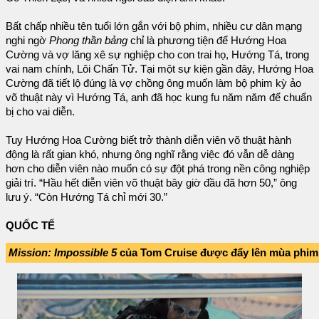
Bất chấp nhiều tên tuổi lớn gắn với bộ phim, nhiều cư dân mạng
nghi ngờ
Phong thần bảng
chỉ là phương tiện để Hướng Hoa
Cường và vợ lăng xê sự nghiệp cho con trai họ, Hướng Tá, trong
vai nam chính, Lôi Chấn Tử. Tại một sự kiện gần đây, Hướng Hoa
Cường đã tiết lộ đúng là vợ chồng ông muốn làm bộ phim kỳ ảo
võ thuật này vì Hướng Tá, anh đã học kung fu năm năm để chuẩn
bị cho vai diễn.
Tuy Hướng Hoa Cường biết trở thành diễn viên võ thuật hành
động là rất gian khó, nhưng ông nghĩ rằng việc đó vẫn dễ dàng
hơn cho diễn viên nào muốn có sự đột phá trong nền công nghiệp
giải trí. “Hầu hết diễn viên võ thuật bây giờ đầu đã hơn 50,” ông
lưu ý. “Còn Hướng Tá chỉ mới 30.”
QUỐC TẾ
Mission: Impossible 5
của Tom Cruise được đẩy lên mùa phim