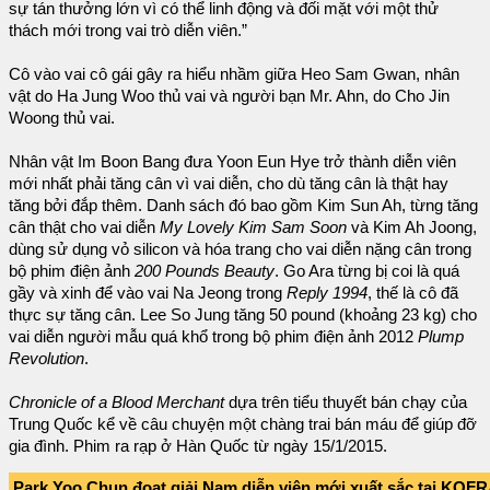
sự tán thưởng lớn vì có thể linh động và đối mặt với một thử
thách mới trong vai trò diễn viên.”
Cô vào vai cô gái gây ra hiểu nhầm giữa Heo Sam Gwan, nhân
vật do Ha Jung Woo thủ vai và người bạn Mr. Ahn, do Cho Jin
Woong thủ vai.
Nhân vật Im Boon Bang đưa Yoon Eun Hye trở thành diễn viên
mới nhất phải tăng cân vì vai diễn, cho dù tăng cân là thật hay
tăng bởi đắp thêm. Danh sách đó bao gồm Kim Sun Ah, từng tăng
cân thật cho vai diễn
My Lovely Kim Sam Soon
và Kim Ah Joong,
dùng sử dụng vỏ silicon và hóa trang cho vai diễn nặng cân trong
bộ phim điện ảnh
200 Pounds Beauty
. Go Ara từng bị coi là quá
gầy và xinh để vào vai Na Jeong trong
Reply 1994
, thế là cô đã
thực sự tăng cân. Lee So Jung tăng 50 pound (khoảng 23 kg) cho
vai diễn người mẫu quá khổ trong bộ phim điện ảnh 2012
Plump
Revolution
.
Chronicle of a Blood Merchant
dựa trên tiểu thuyết bán chạy của
Trung Quốc kể về câu chuyện một chàng trai bán máu để giúp đỡ
gia đình. Phim ra rạp ở Hàn Quốc từ ngày 15/1/2015.
Park Yoo Chun đoạt giải Nam diễn viên mới xuất sắc tại KOF