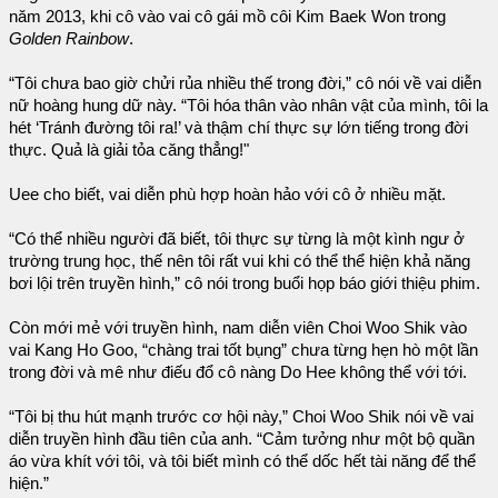
năm 2013, khi cô vào vai cô gái mồ côi Kim Baek Won trong
Golden Rainbow
.
“Tôi chưa bao giờ chửi rủa nhiều thế trong đời,” cô nói về vai diễn
nữ hoàng hung dữ này. “Tôi hóa thân vào nhân vật của mình, tôi la
hét ‘Tránh đường tôi ra!’ và thậm chí thực sự lớn tiếng trong đời
thực. Quả là giải tỏa căng thẳng!"
Uee cho biết, vai diễn phù hợp hoàn hảo với cô ở nhiều mặt.
“Có thể nhiều người đã biết, tôi thực sự từng là một kình ngư ở
trường trung học, thế nên tôi rất vui khi có thể thể hiện khả năng
bơi lội trên truyền hình,” cô nói trong buổi họp báo giới thiệu phim.
Còn mới mẻ với truyền hình, nam diễn viên Choi Woo Shik vào
vai Kang Ho Goo, “chàng trai tốt bụng” chưa từng hẹn hò một lần
trong đời và mê như điếu đổ cô nàng Do Hee không thể với tới.
“Tôi bị thu hút mạnh trước cơ hội này,” Choi Woo Shik nói về vai
diễn truyền hình đầu tiên của anh. “Cảm tưởng như một bộ quần
áo vừa khít với tôi, và tôi biết mình có thể dốc hết tài năng để thể
hiện.”