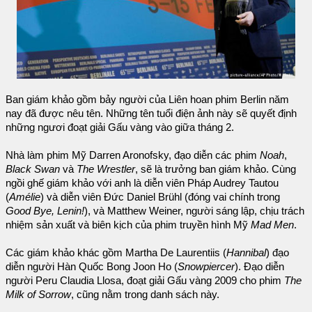
Ban giám khảo gồm bảy người của Liên hoan phim Berlin năm
nay đã được nêu tên. Những tên tuổi điện ảnh này sẽ quyết định
những ngươi đoạt giải Gấu vàng vào giữa tháng 2.
Nhà làm phim Mỹ Darren Aronofsky, đạo diễn các phim
Noah
,
Black Swan
và
The Wrestler
, sẽ là trưởng ban giám khảo. Cùng
ngồi ghế giám khảo với anh là diễn viên Pháp Audrey Tautou
(
Amélie
) và diễn viên Đức Daniel Brühl (đóng vai chính trong
Good Bye, Lenin!
), và Matthew Weiner, người sáng lập, chịu trách
nhiệm sản xuất và biên kịch của phim truyền hình Mỹ
Mad Men
.
Các giám khảo khác gồm Martha De Laurentiis (
Hannibal
) đạo
diễn người Hàn Quốc Bong Joon Ho (
Snowpiercer
). Đạo diễn
người Peru Claudia Llosa, đoạt giải Gấu vàng 2009 cho phim
The
Milk of Sorrow
, cũng nằm trong danh sách này.