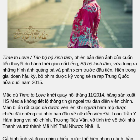
Time to Love / Tân bộ bộ kinh tâm
, phiên bản điện ảnh của cuốn
tiểu thuyết du hành thời gian nổi tiếng,
Bộ bộ kinh tâ
m, vừa tung ra
những hình ảnh quảng bá và phần xem trước đầu tiên. Hiện trong
giai đoạn hậu kỳ, bộ phim được kỳ vọng sẽ ra rạp Trung Quốc
nửa cuối năm 2015.
Mặc dù
Time to Love
khởi quay hồi tháng 11/2014, hãng sản xuất
HS Media không tiết lộ thông tin gì ngoại trừ dàn diễn viên chính.
Màn bí ẩn rốt cuộc đã được vén lên khi người hâm mộ được
chiêu đãi những cái nhìn ban đầu về nữ diễn viên Đài Loan Trần Y
Hàm trong vai nữ chính, Trương Tiểu Văn, vô tình trở về thời nhà
Thanh và trở thành Mã Nhĩ Thái Nhược Nhã Hi.
Cả hình ảnh và đoạn phim chiếu trước thể hiện phong cách thần