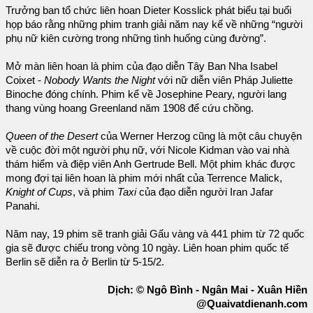
Trưởng ban tổ chức liên hoan Dieter Kosslick phát biểu tại buổi
họp báo rằng những phim tranh giải năm nay kể về những “người
phụ nữ kiên cường trong những tình huống cùng đường”.
Mở màn liên hoan là phim của đạo diễn Tây Ban Nha Isabel
Coixet -
Nobody Wants the Night
với nữ diễn viên Pháp Juliette
Binoche đóng chính. Phim kể về Josephine Peary, người lang
thang vùng hoang Greenland năm 1908 để cứu chồng.
Queen of the Desert
của Werner Herzog cũng là một câu chuyện
về cuộc đời một người phụ nữ, với Nicole Kidman vào vai nhà
thám hiểm và điệp viên Anh Gertrude Bell. Một phim khác được
mong đợi tại liên hoan là phim mới nhất của Terrence Malick,
Knight of Cups
, và phim
Taxi
của đạo diễn người Iran Jafar
Panahi.
Năm nay, 19 phim sẽ tranh giải Gấu vàng và 441 phim từ 72 quốc
gia sẽ được chiếu trong vòng 10 ngày. Liên hoan phim quốc tế
Berlin sẽ diễn ra ở Berlin từ 5-15/2.
Dịch: © Ngô Bình - Ngân Mai - Xuân Hiền
@Quaivatdienanh.com