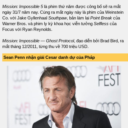
Mission: Impossible 5
là phim thứ năm được công bố sẽ ra mắt
ngày 31/7 năm nay. Cùng ra mắt ngày này là phim của Weinstein
Co. với Jake Gyllenhaal
Southpaw
, bản làm lại
Point Break
của
Warner Bros. và phim ly kỳ khoa học viễn tưởng
Selfless
của
Focus với Ryan Reynolds.
Mission: Impossible — Ghost Protocol
, đạo diễn bởi Brad Bird, ra
mắt tháng 12/2011, từng thu về 700 triệu USD.
Sean Penn nhận giải Cesar danh dự của Pháp