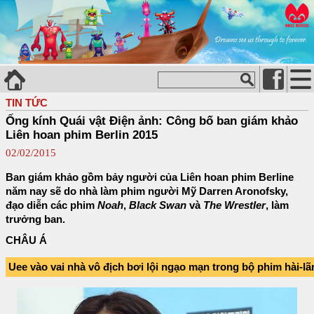
TIN TỨC
Ống kính Quái vật Điện ảnh: Công bố ban giám khảo
Liên hoan phim Berlin 2015
02/02/2015
Ban giám khảo gồm bảy người của Liên hoan phim Berline
năm nay sẽ do nhà làm phim người Mỹ Darren Aronofsky,
đạo diễn các phim
Noah
,
Black Swan
và
The Wrestler
, làm
trưởng ban.
CHÂU Á
Uee vào vai nhà vô địch bơi lội ngạo mạn trong bộ phim hài-l