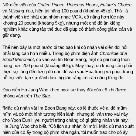
Nữ diễn viên của
Coffee Prince
,
Princess Hours
,
Future’s Choice
và
Missing You
, hiện tại nặng 100 pound (khoảng 45kg). Thời là
thành viên trẻ nhất của nhóm nhạc VOX, cô nặng hơn lúc này
khoảng 20 pound (khoảng 9kg), nhưng một chế độ ăn kiêng
nghiêm khắc cùng tập thể dục đã giúp cô thành công giảm cân và
giữ dáng.
Thế nên đây là một nước đi táo bạo khi cô nhận vai diễn đòi hỏi
phải tăng cân hơn nhiều. Trong bộ phim điện ảnh
Chronicle of a
Blood Merchant
, cô vào vai Im Boon Bang, một cô gái nông thôn
nặng hơn 200 pound (khoảng 90kg). May thay, cô không cần phải
thực sự tăng đến từng đó cân để vào vai. Hóa trang và phục trang
hỗ trợ việc tạo sự đánh lừa thị giác rằng cô cân nặng từng đó.
Đạo diễn Ha Jung Woo khen ngợi sự thay đổi của cô khi được
phỏng vấn trên
The Star
.
“Mặc dù nhân vật Im Boon Bang này, có lẽ thuộc về ai đó mũm
mĩm và có một hình tượng hiền lành, nhưng tôi vẫn trao vai này
cho Yoon Eun Hye, người trông chẳng có gì giống nhân vật này,”
Ha Jung Woo cho biết. “Cô lịch sự nhận lời mời. Mặc dù màn xuất
hiện của cô ấy trong bộ phim khá ngắn, tôi muốn trao cho cô ấy