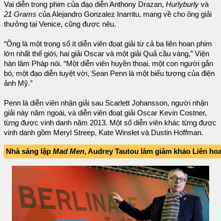
Vai diễn trong phim của đạo diễn Anthony Drazan,
Hurlyburly
và
21 Grams
của Alejandro Gonzalez Inarritu, mang về cho ông giải
thưởng tại Venice, cũng được nêu.
“Ông là một trong số ít diễn viên đoạt giải từ cả ba liên hoan phim
lớn nhất thế giới, hai giải Oscar và một giải Quả cầu vàng,” Viện
hàn lâm Pháp nói. “Một diễn viên huyền thoại, một con người gắn
bó, một đạo diễn tuyệt vời, Sean Penn là một biểu tượng của điện
ảnh Mỹ.”
Penn là diễn viên nhận giải sau Scarlett Johansson, người nhận
giải này năm ngoái, và diễn viên đoạt giải Oscar Kevin Costner,
từng được vinh danh năm 2013. Một số diễn viên khác từng được
vinh danh gồm Meryl Streep, Kate Winslet và Dustin Hoffman.
Nhà sáng lập
Mad Men
, Audrey Tautou làm giám khảo Liên ho