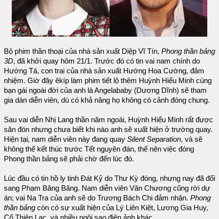
Bộ phim thần thoại của nhà sản xuất Diệp Vĩ Tín,
Phong thần bảng
3D
, đã khởi quay hôm 21/1. Trước đó có tin vai nam chính do
Hướng Tá, con trai của nhà sản xuất Hướng Hoa Cường, đảm
nhiệm. Giờ đây êkíp làm phim tiết lộ thêm Huỳnh Hiểu Minh cùng
bạn gái ngoài đời của anh là Angelababy (Dương Dĩnh) sẽ tham
gia dàn diễn viên, dù có khả năng họ không có cảnh đóng chung.
Sau vai diễn Nhị Lang thần năm ngoái, Huỳnh Hiểu Minh rất được
săn đón nhưng chưa biết khi nào anh sẽ xuất hiện ở trường quay.
Hiện tại, nam diễn viên này đang quay
Silent Separation
, và sẽ
không thể kết thúc trước Tết nguyên đán, thế nên việc đóng
Phong thần bảng sẽ phải chờ đến lúc đó.
Lúc đầu có tin hồ ly tinh Đát Kỷ do Thư Kỳ đóng, nhưng nay đã đổi
sang Phạm Băng Băng. Nam diễn viên Văn Chương cũng rời dự
án; vai Na Tra của anh sẽ do Trương Bách Chi đảm nhận.
Phong
thần bảng
còn có sự xuất hiện của Lý Liên Kiệt, Lương Gia Huy,
Cổ Thiên Lạc, và nhiều ngôi sao điện ảnh khác.