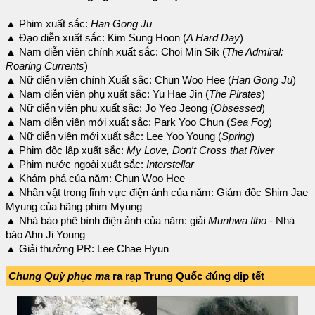
▲ Phim xuất sắc:
Han Gong Ju
▲ Đạo diễn xuất sắc: Kim Sung Hoon (
A Hard Day
)
▲ Nam diễn viên chính xuất sắc: Choi Min Sik (
The Admiral:
Roaring Currents
)
▲ Nữ diễn viên chính Xuất sắc: Chun Woo Hee (
Han Gong Ju
)
▲ Nam diễn viên phụ xuất sắc: Yu Hae Jin (
The Pirates
)
▲ Nữ diễn viên phụ xuất sắc: Jo Yeo Jeong (
Obsessed
)
▲ Nam diễn viên mới xuất sắc: Park Yoo Chun (
Sea Fog
)
▲ Nữ diễn viên mới xuất sắc: Lee Yoo Young (
Spring
)
▲ Phim độc lập xuất sắc:
My Love, Don′t Cross that River
▲ Phim nước ngoài xuất sắc:
Interstellar
▲ Khám phá của năm: Chun Woo Hee
▲ Nhân vật trong lĩnh vực điện ảnh của năm: Giám đốc Shim Jae
Myung của hãng phim Myung
▲ Nhà báo phê bình điện ảnh của năm: giải
Munhwa Ilbo
- Nhà
báo Ahn Ji Young
▲ Giải thưởng PR: Lee Chae Hyun
Chung Quỳ phục ma
ra rạp Trung Quốc đúng dịp tết