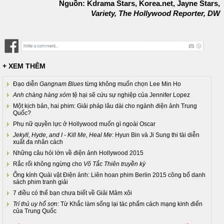
Nguồn: Kdrama Stars, Korea.net, Jayne Stars,
Variety, The Hollywood Reporter, DW
+ XEM THÊM
Đạo diễn
Gangnam Blues
từng không muốn chọn Lee Min Ho
Anh chàng hàng xóm
tệ hại sẽ cứu sự nghiệp của Jennifer Lopez
Một kịch bản, hai phim: Giải pháp lâu dài cho ngành điện ảnh Trung
Quốc?
Phụ nữ quyền lực ở Hollywood muốn gì ngoài Oscar
Jekyll, Hyde, and I - Kill Me, Heal Me
: Hyun Bin và Ji Sung thi tài diễn
xuất đa nhân cách
Những câu hỏi lớn về điện ảnh Hollywood 2015
Rắc rối không ngừng cho
Võ Tắc Thiên truyền kỳ
Ống kính Quái vật Điện ảnh: Liên hoan phim Berlin 2015 công bố danh
sách phim tranh giải
7 điều có thể bạn chưa biết về Giải Mâm xôi
Trí thủ uy hổ sơn
: Từ Khắc làm sống lại tác phẩm cách mạng kinh điển
của Trung Quốc