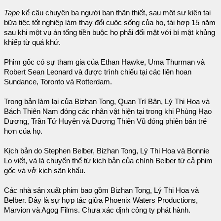
Tape
kể câu chuyện ba người bạn thân thiết, sau một sự kiện tại
bữa tiệc tốt nghiệp làm thay đổi cuộc sống của họ, tái hợp 15 năm
sau khi một vụ án tống tiền buộc họ phải đối mặt với bí mật khủng
khiếp từ quá khứ.
Phim gốc có sự tham gia của Ethan Hawke, Uma Thurman và
Robert Sean Leonard và được trình chiếu tại các liên hoan
Sundance, Toronto và Rotterdam.
Trong bản làm lại của Bizhan Tong, Quan Trí Bân, Lý Thi Hoa và
Bách Thiên Nam đóng các nhân vật hiện tại trong khi Phùng Hạo
Dương, Trần Tử Huyên và Dương Thiên Vũ đóng phiên bản trẻ
hơn của họ.
Kịch bản do Stephen Belber, Bizhan Tong, Lý Thi Hoa và Bonnie
Lo viết, và là chuyển thể từ kịch bản của chính Belber từ cả phim
gốc và vở kịch sân khấu.
Các nhà sản xuất phim bao gồm Bizhan Tong, Lý Thi Hoa và
Belber. Đây là sự hợp tác giữa Phoenix Waters Productions,
Marvion và Agog Films. Chưa xác định công ty phát hành.