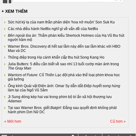
+ XEM THÊM
Sức hút kỳ lạ của nam thần phản diện 'hoa nở muộn' Son Suk Ku
Các nhà điều hành Netflix nghĩ gì về vấn đề của Netflix
Bên ngoài tòa án
: Thẩm phán kiểu Sherlock Holmes của Hạ Vũ thu hút
người hâm mộ
Warner Bros. Discovery đi hết sai lầm này đến sai lầm khác với HBO
Max và DC
Thông điệp trong
Hạ cánh khẩn cấp
thu hút Song Kang Ho
Julia Butters: 5 điều cần biết về sao nhí 13 tuổi cướp màn ảnh trong
The Gray Man
Warriors of Future
: Cổ Thiên Lạc đột phá vào thể loại phim khoa học
giả tưởng
Ống kính Quái vật Điện ảnh: Omar Sy dẫn dắt
Điệp huyết song hùng
làm lại của Ngô Vũ Sâm
Ji Sung đóng kép hai vai trong phim bộ bí ẩn xã hội thượng lưu
Adamas
Tại sao Warner Bros. giết
Batgirl
: Đằng sau quyết định không phát
hành phim Dơi Nữ DC
« Mới hơn
Cũ hơn »