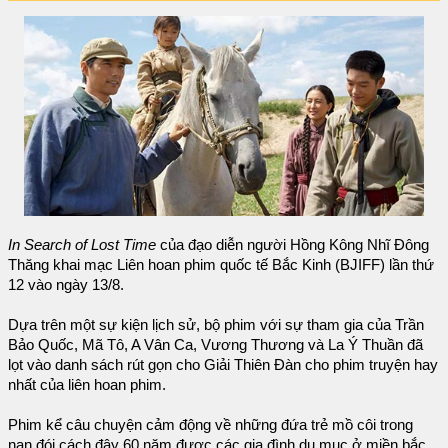
In Search of Lost Time
của đạo diễn người Hồng Kông Nhĩ Đông
Thăng khai mạc Liên hoan phim quốc tế Bắc Kinh (BJIFF) lần thứ
12 vào ngày 13/8.
Dựa trên một sự kiện lịch sử, bộ phim với sự tham gia của Trần
Bảo Quốc, Mã Tô, A Vân Ca, Vương Thương và La Ý Thuần đã
lọt vào danh sách rút gọn cho Giải Thiên Đàn cho phim truyện hay
nhất của liên hoan phim.
Phim kể câu chuyện cảm động về những đứa trẻ mồ côi trong
nạn đói cách đây 60 năm được các gia đình du mục ở miền bắc