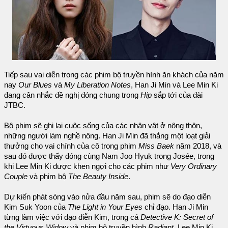
Tiếp sau vai diễn trong các phim bộ truyền hình ăn khách của năm
nay
Our Blues
và
My Liberation Notes
, Han Ji Min và Lee Min Ki
đang cân nhắc đề nghị đóng chung trong
Hip
sắp tới của đài
JTBC.
Bộ phim sẽ ghi lại cuộc sống của các nhân vật ở nông thôn,
những người làm nghề nông. Han Ji Min đã thắng một loạt giải
thưởng cho vai chính của cô trong phim
Miss Baek
năm 2018, và
sau đó được thấy đóng cùng Nam Joo Hyuk trong Josée, trong
khi Lee Min Ki được khen ngợi cho các phim như
Very Ordinary
Couple
và phim bộ
The Beauty Inside
.
Dự kiến phát sóng vào nửa đầu năm sau, phim sẽ do đạo diễn
Kim Suk Yoon của
The Light in Your Eyes
chỉ đạo. Han Ji Min
từng làm việc với đạo diễn Kim, trong cả
Detective K: Secret of
the Virtuous Widow
và phim bộ truyền hình
Radiant
. Lee Min Ki