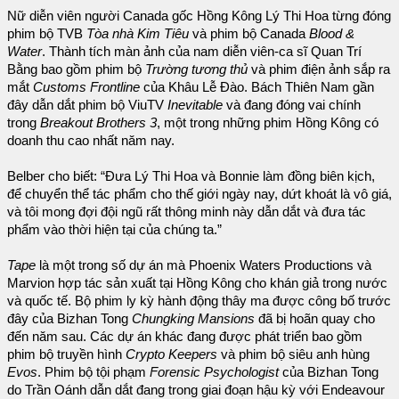
Nữ diễn viên người Canada gốc Hồng Kông Lý Thi Hoa từng đóng
phim bộ TVB
Tòa nhà Kim Tiêu
và phim bộ Canada
Blood &
Water
. Thành tích màn ảnh của nam diễn viên-ca sĩ Quan Trí
Bằng bao gồm phim bộ
Trường tương thủ
và phim điện ảnh sắp ra
mắt
Customs Frontline
của Khâu Lễ Đào. Bách Thiên Nam gần
đây dẫn dắt phim bộ ViuTV
Inevitable
và đang đóng vai chính
trong
Breakout Brothers 3
, một trong những phim Hồng Kông có
doanh thu cao nhất năm nay.
Belber cho biết: “Đưa Lý Thi Hoa và Bonnie làm đồng biên kịch,
để chuyển thể tác phẩm cho thế giới ngày nay, dứt khoát là vô giá,
và tôi mong đợi đội ngũ rất thông minh này dẫn dắt và đưa tác
phẩm vào thời hiện tại của chúng ta.”
Tape
là một trong số dự án mà Phoenix Waters Productions và
Marvion hợp tác sản xuất tại Hồng Kông cho khán giả trong nước
và quốc tế. Bộ phim ly kỳ hành động thây ma được công bố trước
đây của Bizhan Tong
Chungking Mansions
đã bị hoãn quay cho
đến năm sau. Các dự án khác đang được phát triển bao gồm
phim bộ truyền hình
Crypto Keepers
và phim bộ siêu anh hùng
Evos
. Phim bộ tội phạm
Forensic Psychologist
của Bizhan Tong
do Trần Oánh dẫn dắt đang trong giai đoạn hậu kỳ với Endeavour