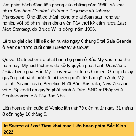
làm phim hành động tiên phong của những năm 1980, với các
phim
Southern Comfort
,
Extreme Prejudice
và
Johnny
Handsome
. Ông đã có thành công ở giai đoạn sau trong sự
nghiệp với bộ phim hành động viễn Tây thời kỳ cấm rượu
Last
Man Standing
, do Bruce Willis đóng, năm 1996.
Lễ trao giải cho Hill sẽ diễn ra vào ngày 6 tháng 9 tại Sala Grande
ở Venice trước buổi chiếu
Dead for a Dollar
.
Quiver Distribution sẽ phát hành bộ phim ở Bắc Mỹ vào mùa thu
năm nay. Myriad Pictures đã xử lý quyền phát hành
Dead for a
Dollar
bên ngoài Bắc Mỹ. Universal Pictures Content Group đã lấy
quyền phát hành một số thị trường quốc tế, bao gồm Anh, Mỹ
Latinh, Scandinavia, Benelux, Nhật Bản, Australia, New Zealand
và Ý. Splendid có quyền phát hành ở Đức, SND ở Pháp và A
Contracorriente ở Tây Ban Nha.
Liên hoan phim quốc tế Venice lần thứ 79 diễn ra từ ngày 31 tháng
8 đến ngày 10 tháng 9.
In Search of Lost Time
khai mạc Liên hoan phim Bắc Kinh
2022