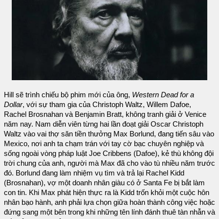
Hill sẽ trình chiếu bộ phim mới của ông,
Western Dead for a
Dollar
, với sự tham gia của Christoph Waltz, Willem Dafoe,
Rachel Brosnahan và Benjamin Bratt, không tranh giải ở Venice
năm nay. Nam diễn viên từng hai lần đoạt giải Oscar Christoph
Waltz vào vai thợ săn tiền thưởng Max Borlund, đang tiến sâu vào
Mexico, nơi anh ta chạm trán với tay cờ bạc chuyên nghiệp và
sống ngoài vòng pháp luật Joe Cribbens (Dafoe), kẻ thù không đội
trời chung của anh, người mà Max đã cho vào tù nhiều năm trước
đó. Borlund đang làm nhiệm vụ tìm và trả lại Rachel Kidd
(Brosnahan), vợ một doanh nhân giàu có ở Santa Fe bị bắt làm
con tin. Khi Max phát hiện thực ra là Kidd trốn khỏi một cuộc hôn
nhân bạo hành, anh phải lựa chọn giữa hoàn thành công việc hoặc
đứng sang một bên trong khi những tên lính đánh thuê tàn nhẫn và