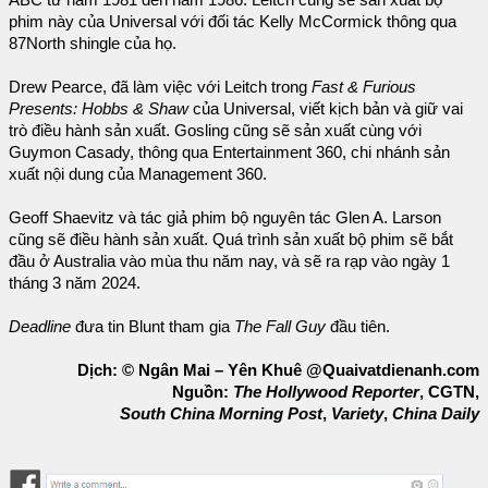
phim này của Universal với đối tác Kelly McCormick thông qua
87North shingle của họ.
Drew Pearce, đã làm việc với Leitch trong
Fast & Furious
Presents: Hobbs & Shaw
của Universal, viết kịch bản và giữ vai
trò điều hành sản xuất. Gosling cũng sẽ sản xuất cùng với
Guymon Casady, thông qua Entertainment 360, chi nhánh sản
xuất nội dung của Management 360.
Geoff Shaevitz và tác giả phim bộ nguyên tác Glen A. Larson
cũng sẽ điều hành sản xuất. Quá trình sản xuất bộ phim sẽ bắt
đầu ở Australia vào mùa thu năm nay, và sẽ ra rạp vào ngày 1
tháng 3 năm 2024.
Deadline
đưa tin Blunt tham gia
The Fall Guy
đầu tiên.
Dịch: © Ngân Mai – Yên Khuê @Quaivatdienanh.com
Nguồn:
The Hollywood Reporter
, CGTN,
South China Morning Post
,
Variety
,
China Daily