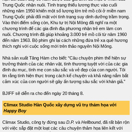
Trung Quốc nhận nuôi. Tình trạng thiếu lương thực vào cuối
những năm 1950 khiến một số lượng lớn trẻ mồ côi ở miền nam
Trung Quốc phải đối mặt với tình trạng suy dinh dưỡng trầm trọng.
Vào thời điểm sống còn, Khu tự trị Nội Mông đã nghĩ ra một
chương trình để các gia đình địa phương nhận trẻ em làm con
nuôi. Chương trình đã giúp khoảng 3.000 trẻ mồ côi từ năm 1960
đến năm 1963. Bộ phim ghi lại cách những đứa trẻ xa quê hương
thích nghi với cuộc sống mới trên thảo nguyên Nội Mông.
Nhà sản xuất Tăng Hàm cho biết: “Câu chuyện phim thể hiện sự
trưởng thành của các nhân vật, tình thương tuyệt vời của các gia
đình du mục, tình mẹ con sâu sắc và vẻ đẹp của con người. Tôi
tin rằng tính hiện thực trong cách kể chuyện và khả năng nắm bắt
cảm xúc của con người sẽ gây ấn tượng sâu sắc với khán giả.”
BJIFF sẽ diễn ra cho đến ngày 20 tháng 8.
Climax Studio Hàn Quốc xây dựng vũ trụ thảm họa với
Happy Boy
Climax Studio, công ty đứng sau
D.P.
và
Hellbound
, đã rất bận rộn
với việc sắp đặt một loạt các câu chuyện thảm họa liên kết với