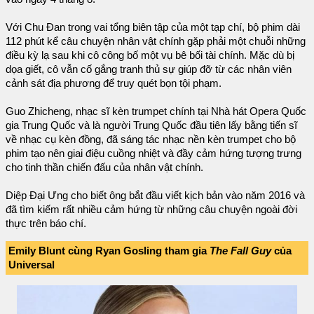
Với Chu Đan trong vai tổng biên tập của một tạp chí, bộ phim dài
112 phút kể câu chuyện nhân vật chính gặp phải một chuỗi những
điều kỳ lạ sau khi cô công bố một vụ bê bối tài chính. Mặc dù bị
dọa giết, cô vẫn cố gắng tranh thủ sự giúp đỡ từ các nhân viên
cảnh sát địa phương để truy quét bọn tội phạm.
Guo Zhicheng, nhạc sĩ kèn trumpet chính tại Nhà hát Opera Quốc
gia Trung Quốc và là người Trung Quốc đầu tiên lấy bằng tiến sĩ
về nhạc cụ kèn đồng, đã sáng tác nhạc nền kèn trumpet cho bộ
phim tạo nên giai điệu cuồng nhiệt và đầy cảm hứng tượng trưng
cho tinh thần chiến đấu của nhân vật chính.
Diệp Đại Ưng cho biết ông bắt đầu viết kịch bản vào năm 2016 và
đã tìm kiếm rất nhiều cảm hứng từ những câu chuyện ngoài đời
thực trên báo chí.
Emily Blunt cùng Ryan Gosling tham gia
The Fall Guy
của
Universal