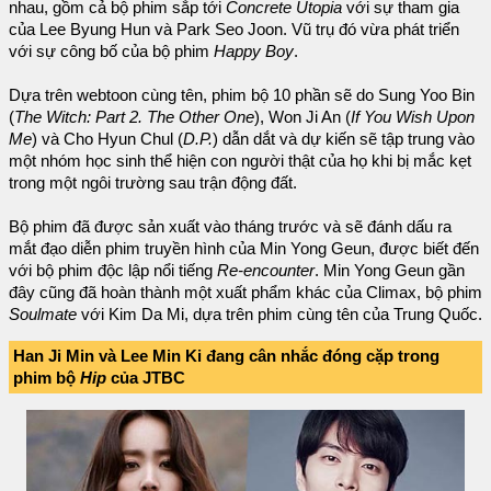
nhau, gồm cả bộ phim sắp tới
Concrete Utopia
với sự tham gia
của Lee Byung Hun và Park Seo Joon. Vũ trụ đó vừa phát triển
với sự công bố của bộ phim
Happy Boy
.
Dựa trên webtoon cùng tên, phim bộ 10 phần sẽ do Sung Yoo Bin
(
The Witch: Part 2. The Other One
), Won Ji An (
If You Wish Upon
Me
) và Cho Hyun Chul (
D.P.
) dẫn dắt và dự kiến sẽ tập trung vào
một nhóm học sinh thể hiện con người thật của họ khi bị mắc kẹt
trong một ngôi trường sau trận động đất.
Bộ phim đã được sản xuất vào tháng trước và sẽ đánh dấu ra
mắt đạo diễn phim truyền hình của Min Yong Geun, được biết đến
với bộ phim độc lập nổi tiếng
Re-encounter
. Min Yong Geun gần
đây cũng đã hoàn thành một xuất phẩm khác của Climax, bộ phim
Soulmate
với Kim Da Mi, dựa trên phim cùng tên của Trung Quốc.
Han Ji Min và Lee Min Ki đang cân nhắc đóng cặp trong
phim bộ
Hip
của JTBC