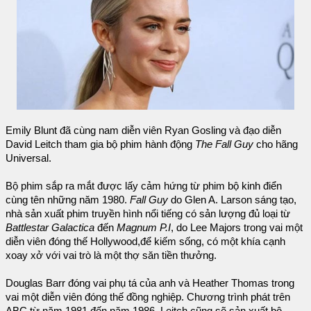
Emily Blunt đã cùng nam diễn viên Ryan Gosling và đạo diễn
David Leitch tham gia bộ phim hành động
The Fall Guy
cho hãng
Universal.
Bộ phim sắp ra mắt được lấy cảm hứng từ phim bộ kinh điển
cùng tên những năm 1980.
Fall Guy
do Glen A. Larson sáng tạo,
nhà sản xuất phim truyền hình nổi tiếng có sản lượng đủ loại từ
Battlestar Galactica
đến
Magnum P.I
, do Lee Majors trong vai một
diễn viên đóng thế Hollywood,để kiếm sống, có một khía cạnh
xoay xở với vai trò là một thợ săn tiền thưởng.
Douglas Barr đóng vai phụ tá của anh và Heather Thomas trong
vai một diễn viên đóng thế đồng nghiệp. Chương trình phát trên
ABC từ năm 1981 đến năm 1986. Leitch cũng sẽ sản xuất bộ