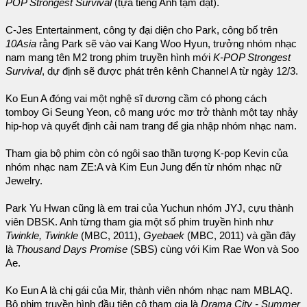
POP Strongest Survival
(tựa tiếng Anh tạm đặt).
C-Jes Entertainment, công ty đại diện cho Park, công bố trên
10Asia
rằng Park sẽ vào vai Kang Woo Hyun, trưởng nhóm nhạc
nam mang tên M2 trong phim truyền hình mới
K-POP Strongest
Survival
, dự định sẽ được phát trên kênh Channel A từ ngày 12/3.
Ko Eun A đóng vai một nghệ sĩ dương cầm có phong cách
tomboy Gi Seung Yeon, cô mang ước mơ trở thành một tay nhảy
hip-hop và quyết định cải nam trang để gia nhập nhóm nhạc nam.
Tham gia bộ phim còn có ngôi sao thần tượng K-pop Kevin của
nhóm nhạc nam ZE:A và Kim Eun Jung đến từ nhóm nhạc nữ
Jewelry.
Park Yu Hwan cũng là em trai của Yuchun nhóm JYJ, cựu thành
viên DBSK. Anh từng tham gia một số phim truyền hình như
Twinkle, Twinkle
(MBC, 2011),
Gyebaek
(MBC, 2011) và gần đây
là
Thousand Days Promise
(SBS) cùng với Kim Rae Won và Soo
Ae.
Ko Eun A là chị gái của Mir, thành viên nhóm nhạc nam MBLAQ.
Bộ phim truyền hình đầu tiên cô tham gia là
Drama City - Summer