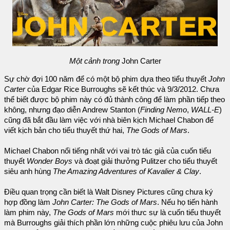
Một cảnh trong
John Carter
Sự chờ đợi 100 năm để có một bộ phim dựa theo tiểu thuyết
John
Carter
của Edgar Rice Burroughs sẽ kết thúc và 9/3/2012. Chưa
thể biết được bộ phim này có đủ thành công để làm phần tiếp theo
không, nhưng đạo diễn Andrew Stanton (
Finding Nemo
,
WALL-E
)
cũng đã bắt đầu làm việc với nhà biên kịch Michael Chabon để
viết kịch bản cho tiểu thuyết thứ hai,
The Gods of Mars
.
Michael Chabon nổi tiếng nhất với vai trò tác giả của cuốn tiểu
thuyết
Wonder Boys
và đoạt giải thưởng Pulitzer cho tiểu thuyết
siêu anh hùng
The Amazing Adventures of Kavalier & Clay
.
Điều quan trọng cần biết là Walt Disney Pictures cũng chưa ký
hợp đồng làm
John Carter: The Gods of Mars
. Nếu họ tiến hành
làm phim này,
The Gods of Mars
mới thưc sự là cuốn tiểu thuyết
mà Burroughs giải thích phần lớn những cuộc phiêu lưu của John