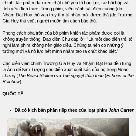
chính, tác phẩm đan xen chặt chẽ yếu tố bạo lực, sự hồi hộp và
tình yêu đích thực. Trong phim, viên cảnh sát điên cuồng (do
Nhậm Đạt Hoa thủ vai) truy tìm tù nhân mới được thả (do Trương
Gia Huy thủ vai), người muốn tìm cách báo thù.
Phong cách pha trộn của bộ phim khiến tác phẩm được coi là
không truyền thống. Đạo diễn Chu đáp lời, “Là một đạo diễn trẻ, tôi
nghĩ làm phim không nên giáo điều. Chúng ta nên có những ý
tưởng mới và nỗ lực hết mình nhằm tạo ra chút khác biệt.”
Các diễn viên chính Trương Gia Huy và Nhậm Đạt Hoa đều từng
là Ảnh đế Kim Tượng cho diễn xuất xuất sắc của họ trong
Nhân
chứng
(
The Beast Stalker
) và
Tuế nguyệt thần thâu
(
Echoes of the
Rainbow
).
QUỐC TẾ
Đã có kịch bản phần tiếp theo của loạt phim
John Carter