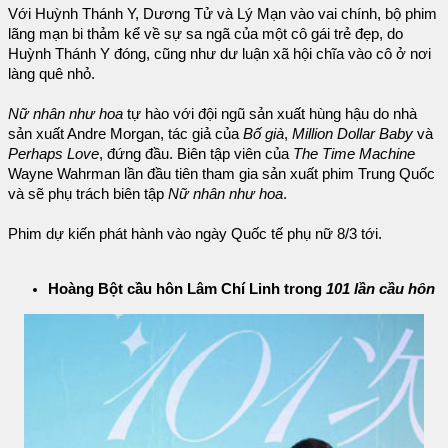
Với Huỳnh Thánh Y, Dương Tử và Lý Mạn vào vai chính, bộ phim
lãng mạn bi thảm kể về sự sa ngã của một cô gái trẻ đẹp, do
Huỳnh Thánh Y đóng, cũng như dư luận xã hội chĩa vào cô ở nơi
làng quê nhỏ.
Nữ nhân như hoa
tự hào với đội ngũ sản xuất hùng hậu do nhà
sản xuất Andre Morgan, tác giả của
Bố già
,
Million Dollar Baby
và
Perhaps Love
, đứng đầu. Biên tập viên của
The Time Machine
Wayne Wahrman lần đầu tiên tham gia sản xuất phim Trung Quốc
và sẽ phụ trách biên tập
Nữ nhân như hoa
.
Phim dự kiến phát hành vào ngày Quốc tế phụ nữ 8/3 tới.
Hoàng Bột cầu hôn Lâm Chí Linh trong
101 lần cầu hôn