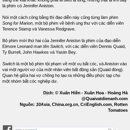
là phim có Jennifer Aniston.
Nói một cách công bằng thì đạo diễn này cũng từng làm phim
Song for Marion
, một bộ phim về bệnh ung thư với các diễn viên
Terence Stamp và Vanessa Redgrave.
Bộ phim mới thứ hai của Jennifer Aniston là phim của đạo diễn
Elmore Leonard man tên
Switch
, với các diễn viên Dennis Quaid,
Ty Burrell, John Hawkes và Yasiin Bey.
Switch
là một bộ phim tội phạm về một vụ bắt cóc, và Aniston vào
vai một người vợ của một nhân viên bất động sản (Quaid đóng).
Quan hệ giữa hai vợ chồng họ tạo ra những điều phức tạp cho
một nhóm bắt cóc nghiệp dư.
Dịch: © Xuân Hiền - Xuân Hoa - Hoàng Hà
@Quaivatdienanh.com
Nguồn:
10Asia
, China.org.cn, CriEnglish.com, Rotten
Tomatoes