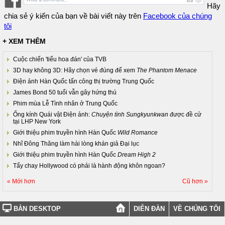
Hãy
chia sẻ ý kiến của bạn về bài viết này trên
Facebook của chúng
tôi
+ XEM THÊM
Cuộc chiến 'tiểu hoa đán' của TVB
3D hay không 3D: Hãy chọn vé đúng để xem
The Phantom Menace
Điện ảnh Hàn Quốc tấn công thị trường Trung Quốc
James Bond 50 tuổi vẫn gây hứng thú
Phim mùa Lễ Tình nhân ở Trung Quốc
Ống kính Quái vật Điện ảnh:
Chuyện tình Sungkyunkwan
được đề cử
tại LHP New York
Giới thiệu phim truyền hình Hàn Quốc
Wild Romance
Nhĩ Đông Thăng làm hài lòng khán giả Đại lục
Giới thiệu phim truyền hình Hàn Quốc
Dream High 2
Tẩy chay Hollywood có phải là hành động khôn ngoan?
« Mới hơn
Cũ hơn »
BẢN DESKTOP
DIỄN ĐÀN
VỀ CHÚNG TÔI