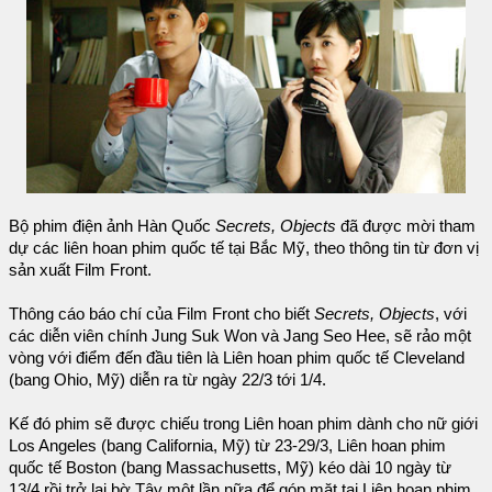
Bộ phim điện ảnh Hàn Quốc
Secrets, Objects
đã được mời tham
dự các liên hoan phim quốc tế tại Bắc Mỹ, theo thông tin từ đơn vị
sản xuất Film Front.
Thông cáo báo chí của Film Front cho biết
Secrets, Objects
, với
các diễn viên chính Jung Suk Won và Jang Seo Hee, sẽ rảo một
vòng với điểm đến đầu tiên là Liên hoan phim quốc tế Cleveland
(bang Ohio, Mỹ) diễn ra từ ngày 22/3 tới 1/4.
Kế đó phim sẽ được chiếu trong Liên hoan phim dành cho nữ giới
Los Angeles (bang California, Mỹ) từ 23-29/3, Liên hoan phim
quốc tế Boston (bang Massachusetts, Mỹ) kéo dài 10 ngày từ
13/4 rồi trở lại bờ Tây một lần nữa để góp mặt tại Liên hoan phim