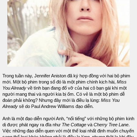
Trong tuần này, Jennifer Aniston đã ký hợp đồng với hai bộ phim
mới. Một bộ phim trong số đó là một phim chính kịch hài,
Miss
You Already
về tình bạn đang đổ vỡ của hai cô bạn gái khi một
người mang thai và người kia bị ốm. Có vẻ là một bộ phim dễ
đoán phải không? Nhưng đây mới là điều lạ lùng:
Miss You
Already
sẽ do Paul Andrew Williams đạo diễn.
Anh là một đạo diễn người Anh, “nổi tiếng” với những bộ phim kinh
dị được phát ngay ra đĩa như
The Cottage
và
Cherry Tree Lane
.
Việc những đạo diễn quen với một thể loại nhất định muốn chuyển
sang thể loại khác không phải là điều lạ lùng, nhưng thật lạ khi đây