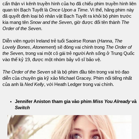
cẩn thận vì kênh truyền hình của họ đã chiếu phim truyền hình liên
quan tới Bạch Tuyết là
Once Upon a Time
. Vì thế, hãng phim này
đã quyết định loại bỏ nhân vật Bạch Tuyết ra khỏi bộ phim trước
kia mang tên
Snow and the Seven
, giờ được đổi tên thành
The
Order of the Seven
.
Diễn viên người Ireland trẻ tuổi Saoirse Ronan (
Hanna
,
The
Lovely Bones
,
Atonement
) sẽ đóng vai chính trong
The Order of
the Seven
, trong vai một cô gái trẻ người Anh sống ở Trung Quốc
vào thế kỷ 19, được một nhóm bảy võ sĩ bảo vệ.
The Order of the Seven
sẽ là bộ phim đầu tiên trong vai trò đạo
diễn của chuyên gia kỹ xảo Michael Gracey. Phim nổi tiếng nhất
của anh là
Ned Kelly
, với Heath Ledger trong vai chính.
Jennifer Aniston tham gia vào phim
Miss You Already
và
Switch