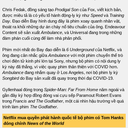
Chris Fedak, đồng sáng tạo
Prodigal Son
của Fox, viết kịch bản,
được miêu tả là có yếu tố hành động-ly kỳ như
Speed
và
Training
Day
. Đạo diễn Bay hình dung đây là phim xoay quanh nhân vật,
thoát ra khỏi những dự án cháy nổ tiêu chuẩn của ông. Endeavour
Content sẽ sản xuất
Ambulance
, và Universal đang trong những
đàm phán cuối cùng để làm nhà phân phối.
Phim mới nhất do Bay đạo diễn là
6 Underground
của Netflix, và
ông đang cân nhắc giữa
Ambulance
với một phim chuyển thể trò
chơi điện tử kinh phí lớn tại Sony, nhưng bộ phim có nội dung ly
kỳ này đã thắng, vì việc quay phim thân thiện với COVID hơn.
Ambulance
đang nhắm quay ở Los Angeles, nơi bộ phim ly kỳ
Songbird
do Bay sản xuất đã quay trong thời đại COVID-19.
Gyllenhaal đóng trong
Spider-Man: Far From Home
năm ngoái và
gần đây ký hợp đồng đóng vai cựu sếp Paramout Robert Evans
trong
Francis and The Godfather
, một cái nhìn hậu trường về quá
trình làm phim
The Godfather
.
Netflix mua quyền phát hành quốc tế bộ phim có Tom Hanks
đóng chính
News of the World