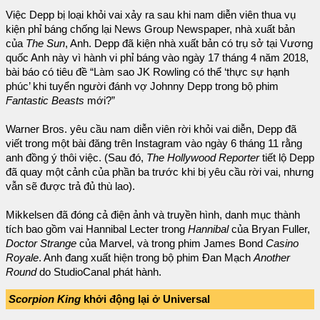
Việc Depp bị loại khỏi vai xảy ra sau khi nam diễn viên thua vụ
kiện phỉ báng chống lại News Group Newspaper, nhà xuất bản
của
The Sun
, Anh. Depp đã kiện nhà xuất bản có trụ sở tại Vương
quốc Anh này vì hành vi phỉ báng vào ngày 17 tháng 4 năm 2018,
bài báo có tiêu đề “Làm sao JK Rowling có thể ‘thực sự hạnh
phúc’ khi tuyển người đánh vợ Johnny Depp trong bộ phim
Fantastic Beasts
mới?”
Warner Bros. yêu cầu nam diễn viên rời khỏi vai diễn, Depp đã
viết trong một bài đăng trên Instagram vào ngày 6 tháng 11 rằng
anh đồng ý thôi việc. (Sau đó,
The Hollywood Reporter
tiết lộ Depp
đã quay một cảnh của phần ba trước khi bị yêu cầu rời vai, nhưng
vẫn sẽ được trả đủ thù lao).
Mikkelsen đã đóng cả điện ảnh và truyền hình, danh mục thành
tích bao gồm vai Hannibal Lecter trong
Hannibal
của Bryan Fuller,
Doctor Strange
của Marvel, và trong phim James Bond
Casino
Royale
. Anh đang xuất hiện trong bộ phim Đan Mạch
Another
Round
do StudioCanal phát hành.
Scorpion King
khởi động lại ở Universal