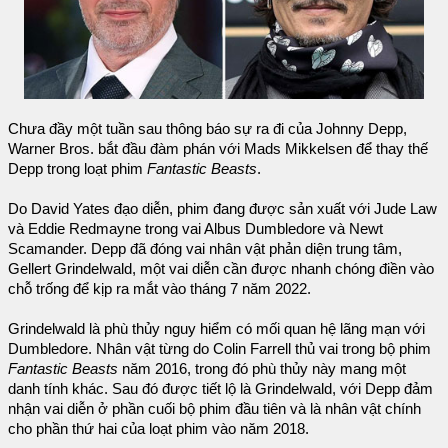
Chưa đầy một tuần sau thông báo sự ra đi của Johnny Depp,
Warner Bros. bắt đầu đàm phán với Mads Mikkelsen để thay thế
Depp trong loạt phim
Fantastic Beasts
.
Do David Yates đạo diễn, phim đang được sản xuất với Jude Law
và Eddie Redmayne trong vai Albus Dumbledore và Newt
Scamander. Depp đã đóng vai nhân vật phản diện trung tâm,
Gellert Grindelwald, một vai diễn cần được nhanh chóng điền vào
chỗ trống để kịp ra mắt vào tháng 7 năm 2022.
Grindelwald là phù thủy nguy hiểm có mối quan hệ lãng mạn với
Dumbledore. Nhân vật từng do Colin Farrell thủ vai trong bộ phim
Fantastic Beasts
năm 2016, trong đó phù thủy này mang một
danh tính khác. Sau đó được tiết lộ là Grindelwald, với Depp đảm
nhận vai diễn ở phần cuối bộ phim đầu tiên và là nhân vật chính
cho phần thứ hai của loạt phim vào năm 2018.