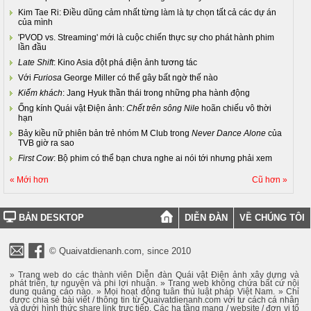
Kim Tae Ri: Điều dũng cảm nhất từng làm là tự chọn tất cả các dự án
của mình
'PVOD vs. Streaming' mới là cuộc chiến thực sự cho phát hành phim
lần đầu
Late Shift
: Kino Asia đột phá điện ảnh tương tác
Với
Furiosa
George Miller có thể gây bất ngờ thế nào
Kiếm khách
: Jang Hyuk thần thái trong những pha hành động
Ống kính Quái vật Điện ảnh:
Chết trên sông Nile
hoãn chiếu vô thời
hạn
Bảy kiều nữ phiên bản trẻ nhóm M Club trong
Never Dance Alone
của
TVB giờ ra sao
First Cow
: Bộ phim có thể bạn chưa nghe ai nói tới nhưng phải xem
« Mới hơn
Cũ hơn »
BẢN DESKTOP
DIỄN ĐÀN
VỀ CHÚNG TÔI
© Quaivatdienanh.com, since 2010
» Trang web do các thành viên Diễn đàn Quái vật Điện ảnh xây dựng và
phát triển, tự nguyện và phi lợi nhuận. » Trang web không chứa bất cứ nội
dung quảng cáo nào. » Mọi hoạt động tuân thủ luật pháp Việt Nam. » Chỉ
được chia sẻ bài viết / thông tin từ Quaivatdienanh.com với tư cách cá nhân
và dưới hình thức share link trực tiếp. Các hạ tầng mạng / website / đơn vị tổ