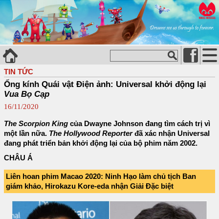
TIN TỨC
Ống kính Quái vật Điện ảnh: Universal khởi động lại
Vua Bọ Cạp
16/11/2020
The Scorpion King
của Dwayne Johnson đang tìm cách trị vì
một lần nữa.
The Hollywood Reporter
đã xác nhận Universal
đang phát triển bản khởi động lại của bộ phim năm 2002.
CHÂU Á
Liên hoan phim Macao 2020: Ninh Hạo làm chủ tịch Ban
giám khảo, Hirokazu Kore-eda nhận Giải Đặc biệt