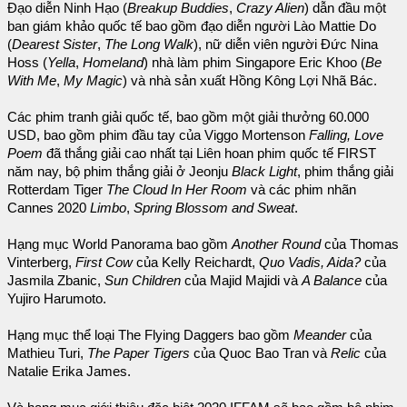
Đạo diễn Ninh Hạo (
Breakup Buddies
,
Crazy Alien
) dẫn đầu một
ban giám khảo quốc tế bao gồm đạo diễn người Lào Mattie Do
(
Dearest Sister
,
The Long Walk
), nữ diễn viên người Đức Nina
Hoss (
Yella
,
Homeland
) nhà làm phim Singapore Eric Khoo (
Be
With Me
,
My Magic
) và nhà sản xuất Hồng Kông Lợi Nhã Bác.
Các phim tranh giải quốc tế, bao gồm một giải thưởng 60.000
USD, bao gồm phim đầu tay của Viggo Mortenson
Falling, Love
Poem
đã thắng giải cao nhất tại Liên hoan phim quốc tế FIRST
năm nay, bộ phim thắng giải ở Jeonju
Black Light
, phim thắng giải
Rotterdam Tiger
The Cloud In Her Room
và các phim nhãn
Cannes 2020
Limbo
,
Spring Blossom and Sweat
.
Hạng mục World Panorama bao gồm
Another Round
của Thomas
Vinterberg,
First Cow
của Kelly Reichardt,
Quo Vadis, Aida?
của
Jasmila Zbanic,
Sun Children
của Majid Majidi và
A Balance
của
Yujiro Harumoto.
Hạng mục thể loại The Flying Daggers bao gồm
Meander
của
Mathieu Turi,
The Paper Tigers
của Quoc Bao Tran và
Relic
của
Natalie Erika James.