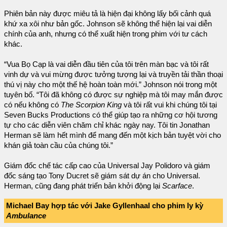
Phiên bản này được miêu tả là hiện đại không lấy bối cảnh quá
khứ xa xôi như bản gốc. Johnson sẽ không thể hiện lại vai diễn
chính của anh, nhưng có thể xuất hiện trong phim với tư cách
khác.
“Vua Bọ Cạp là vai diễn đầu tiên của tôi trên màn bạc và tôi rất
vinh dự và vui mừng được tưởng tượng lại và truyền tải thần thoại
thú vị này cho một thế hệ hoàn toàn mới.” Johnson nói trong một
tuyên bố. “Tôi đã không có được sự nghiệp mà tôi may mắn được
có nếu không có
The Scorpion King
và tôi rất vui khi chúng tôi tại
Seven Bucks Productions có thể giúp tạo ra những cơ hội tương
tự cho các diễn viên chăm chỉ khác ngày nay. Tôi tin Jonathan
Herman sẽ làm hết mình để mang đến một kịch bản tuyệt vời cho
khán giả toàn cầu của chúng tôi.”
Giám đốc chế tác cấp cao của Universal Jay Polidoro và giám
đốc sáng tạo Tony Ducret sẽ giám sát dự án cho Universal.
Herman, cũng đang phát triển bản khởi động lại
Scarface
.
Michael Bay hợp tác với Jake Gyllenhaal cho phim ly kỳ
Ambulance