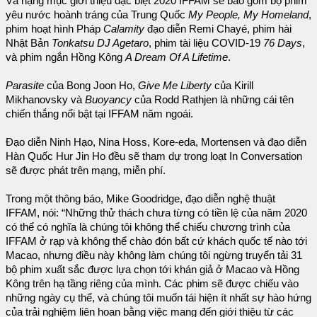
Và hạng mục giới thiệu đặc biệt 2020 IFFAM sẽ bao gồm bộ phim
yêu nước hoành tráng của Trung Quốc
My People, My Homeland
,
phim hoạt hình Pháp
Calamity
đạo diễn Remi Chayé, phim hài
Nhật Bản
Tonkatsu DJ Agetaro
, phim tài liệu COVID-19
76 Days
,
và phim ngắn Hồng Kông
A Dream Of A Lifetime
.
Parasite
của Bong Joon Ho,
Give Me Liberty
của Kirill
Mikhanovsky và
Buoyancy
của Rodd Rathjen là những cái tên
chiến thắng nổi bật tại IFFAM năm ngoái.
Đạo diễn Ninh Hạo, Nina Hoss, Kore-eda, Mortensen và đạo diễn
Hàn Quốc Hur Jin Ho đều sẽ tham dự trong loạt In Conversation
sẽ được phát trên mạng, miễn phí.
Trong một thông báo, Mike Goodridge, đạo diễn nghệ thuật
IFFAM, nói: “Những thử thách chưa từng có tiền lệ của năm 2020
có thể có nghĩa là chúng tôi không thể chiếu chương trình của
IFFAM ở rạp và không thể chào đón bất cứ khách quốc tế nào tới
Macao, nhưng điều này không làm chúng tôi ngừng truyển tải 31
bộ phim xuất sắc được lựa chọn tới khán giả ở Macao và Hồng
Kông trên hạ tầng riêng của mình. Các phim sẽ được chiếu vào
những ngày cụ thể, và chúng tôi muốn tái hiện ít nhất sự hào hứng
của trải nghiệm liên hoan bằng việc mang đến giới thiệu từ các