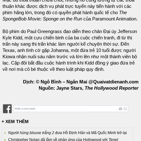
Mặc dù thỏa thuận chưa chốt, nhưng nó cũng tương tự các thỏa
thuận khác được dịch vụ phát trực tuyến này tiến hành với các
phim hãng lớn, trong đó có quyền phát hành quốc tế cho
The
SpongeBob Movie: Sponge on the Run
của Paramount Animation.
Bộ phim do Paul Greengrass đạo diễn theo chân Đại úy Jefferson
Kyle Kidd, một cựu chiến binh của ba cuộc chiến tranh, đi từ thị
trấn này sang thị trấn khác làm người kể chuyện thời sự. Đến
Texas, anh tình cờ gặp Johanna, một đứa trẻ 10 tuổi được người
Kiowa nhận nuôi sáu năm trước và lớn lên như một thành viên bộ
lạc. Cặp đôi bắt đầu cuộc hành trình khi Kidd đồng ý giao đứa trẻ
về nơi mà cô bé thuộc về theo luật pháp quy định.
Dịch: © Ngô Bình – Ngân Mai @Quaivatdienanh.com
Nguồn: Jayne Stars,
The Hollywood Reporter
+ XEM THÊM
Người hùng blouse trắng 2
đưa Hồ Định Hân và Mã Quốc Minh trở lại
Christopher Nolan đã lầm về phản ứng của Hollywood với
Tenet