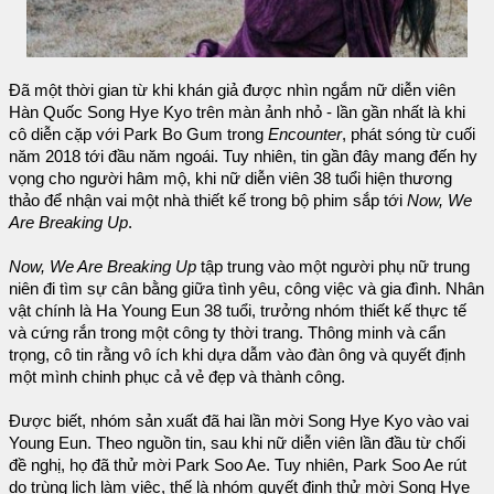
Đã một thời gian từ khi khán giả được nhìn ngắm nữ diễn viên
Hàn Quốc Song Hye Kyo trên màn ảnh nhỏ - lần gần nhất là khi
cô diễn cặp với Park Bo Gum trong
Encounter
, phát sóng từ cuối
năm 2018 tới đầu năm ngoái. Tuy nhiên, tin gần đây mang đến hy
vọng cho người hâm mộ, khi nữ diễn viên 38 tuổi hiện thương
thảo để nhận vai một nhà thiết kế trong bộ phim sắp tới
Now, We
Are Breaking Up
.
Now, We Are Breaking Up
tập trung vào một người phụ nữ trung
niên đi tìm sự cân bằng giữa tình yêu, công việc và gia đình. Nhân
vật chính là Ha Young Eun 38 tuổi, trưởng nhóm thiết kế thực tế
và cứng rắn trong một công ty thời trang. Thông minh và cẩn
trọng, cô tin rằng vô ích khi dựa dẫm vào đàn ông và quyết định
một mình chinh phục cả vẻ đẹp và thành công.
Được biết, nhóm sản xuất đã hai lần mời Song Hye Kyo vào vai
Young Eun. Theo nguồn tin, sau khi nữ diễn viên lần đầu từ chối
đề nghị, họ đã thử mời Park Soo Ae. Tuy nhiên, Park Soo Ae rút
do trùng lịch làm việc, thế là nhóm quyết định thử mời Song Hye