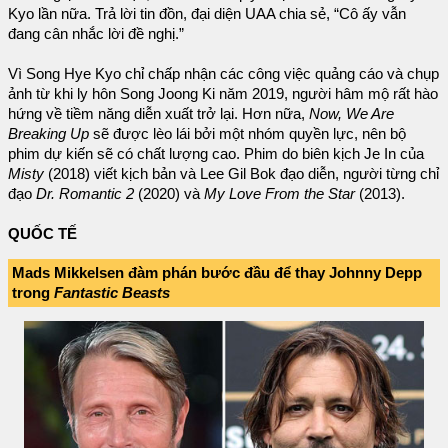
Kyo lần nữa. Trả lời tin đồn, đại diện UAA chia sẻ, “Cô ấy vẫn
đang cân nhắc lời đề nghị.”
Vì Song Hye Kyo chỉ chấp nhận các công việc quảng cáo và chụp
ảnh từ khi ly hôn Song Joong Ki năm 2019, người hâm mộ rất hào
hứng về tiềm năng diễn xuất trở lại. Hơn nữa,
Now, We Are
Breaking Up
sẽ được lèo lái bởi một nhóm quyền lực, nên bộ
phim dự kiến sẽ có chất lượng cao. Phim do biên kịch Je In của
Misty
(2018) viết kịch bản và Lee Gil Bok đạo diễn, người từng chỉ
đạo
Dr. Romantic 2
(2020) và
My Love From the Star
(2013).
QUỐC TẾ
Mads Mikkelsen đàm phán bước đầu để thay Johnny Depp
trong
Fantastic Beasts