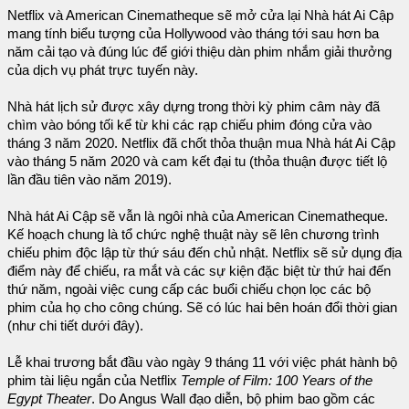
Netflix và American Cinematheque sẽ mở cửa lại Nhà hát Ai Cập
mang tính biểu tượng của Hollywood vào tháng tới sau hơn ba
năm cải tạo và đúng lúc để giới thiệu dàn phim nhắm giải thưởng
của dịch vụ phát trực tuyến này.
Nhà hát lịch sử được xây dựng trong thời kỳ phim câm này đã
chìm vào bóng tối kể từ khi các rạp chiếu phim đóng cửa vào
tháng 3 năm 2020. Netflix đã chốt thỏa thuận mua Nhà hát Ai Cập
vào tháng 5 năm 2020 và cam kết đại tu (thỏa thuận được tiết lộ
lần đầu tiên vào năm 2019).
Nhà hát Ai Cập sẽ vẫn là ngôi nhà của American Cinematheque.
Kế hoạch chung là tổ chức nghệ thuật này sẽ lên chương trình
chiếu phim độc lập từ thứ sáu đến chủ nhật. Netflix sẽ sử dụng địa
điểm này để chiếu, ra mắt và các sự kiện đặc biệt từ thứ hai đến
thứ năm, ngoài việc cung cấp các buổi chiếu chọn lọc các bộ
phim của họ cho công chúng. Sẽ có lúc hai bên hoán đổi thời gian
(như chi tiết dưới đây).
Lễ khai trương bắt đầu vào ngày 9 tháng 11 với việc phát hành bộ
phim tài liệu ngắn của Netflix
Temple of Film: 100 Years of the
Egypt Theater
. Do Angus Wall đạo diễn, bộ phim bao gồm các