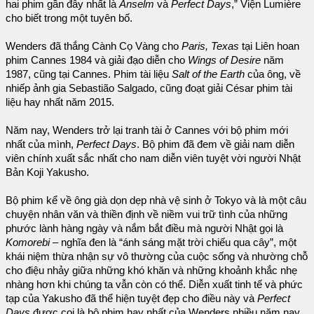
hai phim gần đây nhất là
Anselm
và
Perfect Days
,” Viện Lumière
cho biết trong một tuyên bố.
Wenders đã thắng Cành Cọ Vàng cho
Paris, Texas
tại Liên hoan
phim Cannes 1984 và giải đạo diễn cho
Wings of Desire
năm
1987, cũng tại Cannes. Phim tài liệu
Salt of the Earth
của ông, về
nhiếp ảnh gia Sebastião Salgado, cũng đoạt giải César phim tài
liệu hay nhất năm 2015.
Năm nay, Wenders trở lại tranh tài ở Cannes với bộ phim mới
nhất của mình,
Perfect Days
. Bộ phim đã đem về giải nam diễn
viên chính xuất sắc nhất cho nam diễn viên tuyệt vời người Nhật
Bản Koji Yakusho.
Bộ phim kể về ông già dọn dẹp nhà vệ sinh ở Tokyo và là một câu
chuyện nhân văn và thiền định về niềm vui trữ tình của những
phước lành hàng ngày và nắm bắt điều mà người Nhật gọi là
Komorebi
– nghĩa đen là “ánh sáng mặt trời chiếu qua cây”, một
khái niệm thừa nhận sự vô thường của cuộc sống và nhường chỗ
cho điệu nhảy giữa những khó khăn và những khoảnh khắc nhẹ
nhàng hơn khi chúng ta vẫn còn có thể. Diễn xuất tinh tế và phức
tạp của Yakusho đã thể hiện tuyệt đẹp cho điều này và
Perfect
Days
được coi là bộ phim hay nhất của Wenders nhiều năm nay.