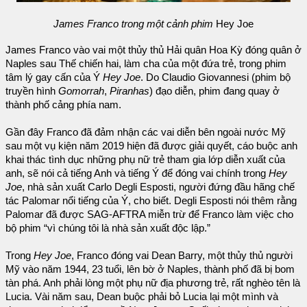
James Franco trong một cảnh phim
Hey Joe
James Franco vào vai một thủy thủ Hải quân Hoa Kỳ đóng quân ở
Naples sau Thế chiến hai, làm cha của một đứa trẻ, trong phim
tâm lý gay cấn của Ý
Hey Joe
. Do Claudio Giovannesi (phim bộ
truyền hình
Gomorrah
,
Piranhas
) đạo diễn, phim đang quay ở
thành phố cảng phía nam.
Gần đây Franco đã đảm nhận các vai diễn bên ngoài nước Mỹ
sau một vụ kiện năm 2019 hiện đã được giải quyết, cáo buộc anh
khai thác tình dục những phụ nữ trẻ tham gia lớp diễn xuất của
anh, sẽ nói cả tiếng Anh và tiếng Ý để đóng vai chính trong
Hey
Joe
, nhà sản xuất Carlo Degli Esposti, người đứng đầu hãng chế
tác Palomar nổi tiếng của Ý, cho biết. Degli Esposti nói thêm rằng
Palomar đã được SAG-AFTRA miễn trừ để Franco làm việc cho
bộ phim “vì chúng tôi là nhà sản xuất độc lập.”
Trong
Hey Joe
, Franco đóng vai Dean Barry, một thủy thủ người
Mỹ vào năm 1944, 23 tuổi, lên bờ ở Naples, thành phố đã bị bom
tàn phá. Anh phải lòng một phụ nữ địa phương trẻ, rất nghèo tên là
Lucia. Vài năm sau, Dean buộc phải bỏ Lucia lại một mình và