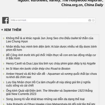
Nguồn: euronews,
Variety
,
The Hollywood Reporter
,
China.org.cn,
China Daily
+ XEM THÊM
Không thể là ai khác ngoài Jun Jong Seo cho
Điệu ballet tử thần
của
Lee Chung Hyun
Nhân khẩu học minh tinh điện ảnh: Ai bán được nhiều vé lấy được bình
phim tốt hơn
Bồ Công Anh trước khi gió thổi
: Hiện thực về con em lao động nhập cư
ở Bắc Kinh
Henry Cavill và Dua Lipa lửa tình rực cháy phim gián điệp ly kỳ
Argylle
Im Si Wan rèn
bước chân thép
cho
Road to Boston
Amber Heard và đủ thứ vấn đề -
Aquaman và vương quốc thất lạc
chưa
ra khơi đã chìm sao
Lưu Gia Nhân chọn Hồ Ca làm
chuyến đi này đáng giá
tìm ý nghĩa
cuộc sống và cái chết
Ống kính Quái vật Điện ảnh:
The Wrestler
và
September 1923
thắng
giải New Currents 2023
Song Joong Ki vẫn khát khao những vai diễn đa dạng thể loại
Julia Roberts và Ethan Hawke cùng Mahershala Ali đối mặt tận thế khi