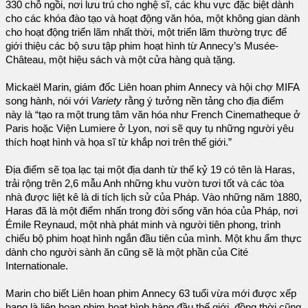
330 chỗ ngồi, nơi lưu trú cho nghệ sĩ, các khu vực đặc biệt dành
cho các khóa đào tạo và hoạt động văn hóa, một không gian dành
cho hoạt động triển lãm nhất thời, một triển lãm thường trực để
giới thiệu các bộ sưu tập phim hoạt hình từ Annecy’s Musée-
Château, một hiệu sách và một cửa hàng quà tặng.
Mickaël Marin, giám đốc Liên hoan phim Annecy và hội chợ MIFA
song hành, nói với
Variety
rằng ý tưởng nền tảng cho địa điểm
này là “tạo ra một trung tâm văn hóa như French Cinematheque ở
Paris hoặc Viện Lumiere ở Lyon, nơi sẽ quy tụ những người yêu
thích hoạt hình và họa sĩ từ khắp nơi trên thế giới.”
Địa điểm sẽ tọa lạc tại một địa danh từ thế kỷ 19 có tên là Haras,
trải rộng trên 2,6 mẫu Anh những khu vườn tươi tốt và các tòa
nhà được liệt kê là di tích lịch sử của Pháp. Vào những năm 1880,
Haras đã là một điểm nhấn trong đời sống văn hóa của Pháp, nơi
Émile Reynaud, một nhà phát minh và người tiên phong, trình
chiếu bộ phim hoạt hình ngắn đầu tiên của mình. Một khu ẩm thực
dành cho người sành ăn cũng sẽ là một phần của Cité
Internationale.
Marin cho biết Liên hoan phim Annecy 63 tuổi vừa mới được xếp
hạng là liên hoan phim hoạt hình hàng đầu thế giới, đồng thời cũng