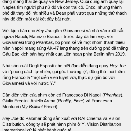
đang mang thai để quay về New Jersey. Cuối cùng anh quay lại
Naples tìm người phụ nữ đó và con trai cô, Enzo, nhưng thành
phố đã thay đổi rất nhiều và Dean phải vượt qua những thử thách
này để đến một cái kết đầy bất ngờ.
Viết kịch bản cho
Hey Joe
gồm Giovannesi và nhà văn xuất sắc
người Napoli, Maurizio Braucci, trước đây đã làm việc với
Giovannesi trong
Piranhas
, bộ phim kể về một nhóm thanh thiếu
niên Napoli mang súng AK-47 lang thang trên đường phố đã thắng
Gấu Bạc kịch bản hay nhất của Liên hoan phim Berlin năm 2019.
Nhà sản xuất Degli Esposti cho biết đạo diễn đang quay
Hey Joe
với “phong cách tự nhiên, gai góc thường lệ”, đồng thời nói thêm
rằng Franco là “một diễn viên tuyệt vời, thực sự gắn bó với
Giovannesi và với nước Ý.”
Dàn diễn viên của phim còn có Francesco Di Napoli (
Piranhas
),
Giulia Ercolini, Aniello Arena (
Reality
,
Fiore
) và Francesca
Montuori (
My Brilliant Friend
).
Hey Joe
do Palomar đồng sản xuất với RAI Cinema và Vision
Distribution, công ty sẽ phát hành phim ở Ý. Vision Distribution
International xử lý phát hành quốc tế.