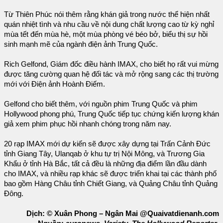
Từ Thiên Phúc nói thêm rằng khán giả trong nước thể hiện nhất
quán nhiệt tình và nhu cầu về nội dung chất lượng cao từ kỳ nghỉ
mùa tết đến mùa hè, một mùa phòng vé béo bở, biểu thị sự hồi
sinh mạnh mẽ của ngành điện ảnh Trung Quốc.
Rich Gelfond, Giám đốc điều hành IMAX, cho biết họ rất vui mừng
được tăng cường quan hệ đối tác và mở rộng sang các thị trường
mới với Điện ảnh Hoành Điếm.
Gelfond cho biết thêm, với nguồn phim Trung Quốc và phim
Hollywood phong phú, Trung Quốc tiếp tục chứng kiến lượng khán
giả xem phim phục hồi nhanh chóng trong năm nay.
20 rạp IMAX mới dự kiến sẽ được xây dựng tại Trấn Cảnh Đức
tỉnh Giang Tây, Ulanqab ở khu tự trị Nội Mông, và Trương Gia
Khẩu ở tỉnh Hà Bắc, tất cả đều là những địa điểm lần đầu dành
cho IMAX, và nhiều rạp khác sẽ được triển khai tại các thành phố
bao gồm Hàng Châu tỉnh Chiết Giang, và Quảng Châu tỉnh Quảng
Đông.
Dịch: © Xuân Phong – Ngân Mai @Quaivatdienanh.com