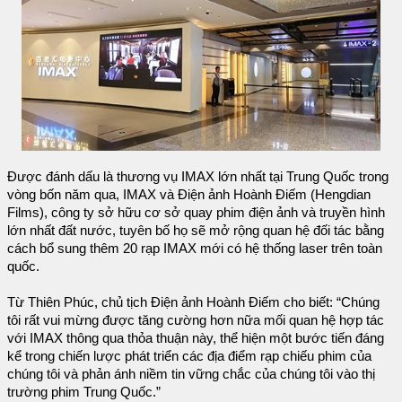
Được đánh dấu là thương vụ IMAX lớn nhất tại Trung Quốc trong
vòng bốn năm qua, IMAX và Điện ảnh Hoành Điếm (Hengdian
Films), công ty sở hữu cơ sở quay phim điện ảnh và truyền hình
lớn nhất đất nước, tuyên bố họ sẽ mở rộng quan hệ đối tác bằng
cách bổ sung thêm 20 rạp IMAX mới có hệ thống laser trên toàn
quốc.
Từ Thiên Phúc, chủ tịch Điện ảnh Hoành Điếm cho biết: “Chúng
tôi rất vui mừng được tăng cường hơn nữa mối quan hệ hợp tác
với IMAX thông qua thỏa thuận này, thể hiện một bước tiến đáng
kể trong chiến lược phát triển các địa điểm rạp chiếu phim của
chúng tôi và phản ánh niềm tin vững chắc của chúng tôi vào thị
trường phim Trung Quốc.”