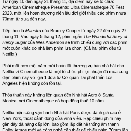
Từ ngày 10 đến ngày 21 tháng 11, địa điểm này sẽ tổ chức
American Cinematheque Presents: Ultra Cinematheque 70 Fest
2023, một liên hoan thường niên lâu đời giới thiệu các phim nhựa
70mm từ xưa đến nay.
Tiếp theo là
Maestro
của Bradley Cooper từ ngày 22 đến ngày 27
tháng 11. Vào ngày 5 tháng 12, phim ngắn
The Wonderful Story of
Henry Sugar
của Wes Anderson sẽ trình chiếu cùng với các phim
một cuộn khác do nhà làm phim lựa chọn. (Cả hai phim đều từ
Netflix.)
Phải mất hơn một năm mới hoàn tất thương vụ bán nhà hát cho
Netflix vì Cinematheque là một tổ chức phi lợi nhuận đã mua cung
điện phim này với giá 1 đôla từ Cơ quan Tái phát triển Los
Angeles hiện không còn tồn tại.
Thỏa thuận này không liên quan đến Nhà hát Aero ở Santa
Monica, nơi Cinematheque có hợp đồng thuê 10 năm.
Netflix hiện cũng vận hành Nhà hát Paris được đánh giá cao ở
New York, thoát cảnh đóng cửa vĩnh viễn. Rạp chiếu phim này
gần đây đã nâng cấp lớn, bao gồm lắp đặt hệ thống âm thanh
Dolby Atmos mới và công nghệ cần thiết để chiếu phim 70mm lần