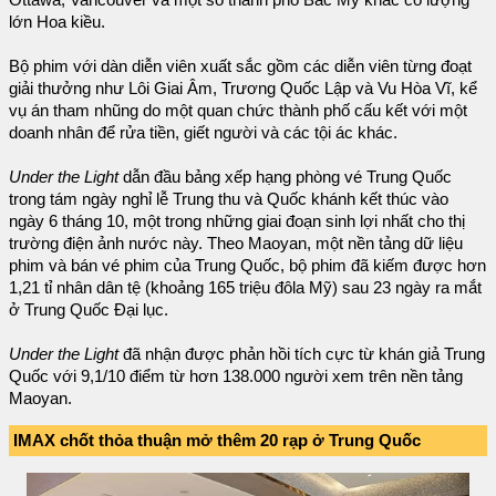
lớn Hoa kiều.
Bộ phim với dàn diễn viên xuất sắc gồm các diễn viên từng đoạt
giải thưởng như Lôi Giai Âm, Trương Quốc Lập và Vu Hòa Vĩ, kể
vụ án tham nhũng do một quan chức thành phố cấu kết với một
doanh nhân để rửa tiền, giết người và các tội ác khác.
Under the Light
dẫn đầu bảng xếp hạng phòng vé Trung Quốc
trong tám ngày nghỉ lễ Trung thu và Quốc khánh kết thúc vào
ngày 6 tháng 10, một trong những giai đoạn sinh lợi nhất cho thị
trường điện ảnh nước này. Theo Maoyan, một nền tảng dữ liệu
phim và bán vé phim của Trung Quốc, bộ phim đã kiếm được hơn
1,21 tỉ nhân dân tệ (khoảng 165 triệu đôla Mỹ) sau 23 ngày ra mắt
ở Trung Quốc Đại lục.
Under the Light
đã nhận được phản hồi tích cực từ khán giả Trung
Quốc với 9,1/10 điểm từ hơn 138.000 người xem trên nền tảng
Maoyan.
IMAX chốt thỏa thuận mở thêm 20 rạp ở Trung Quốc