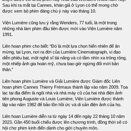
Sau khi ra mắt tại Cannes, khán giả ở Lyon có thể mong chờ
được xem bộ phim đáng chú ý này vào tháng 10.
Viện Lumière cũng lưu ý rằng Wenders, 77 tuổi, là một trong
những nhà làm phim đầu tiên được mời vào Viện Lumière năm
1991.
Liên hoan phim cho biết: “Đó là một lựa chọn hiển nhiên để ăn
mừng, tại Lyon, nơi ra đời của Lumière Cinematograph, vị đạo
diễn phiêu bạt, một nghệ sĩ tài năng và có tầm nhìn xa trông rộng,
một nhiếp ảnh gia hoàn mỹ, chưa bao giờ ngừng đổi mới bản
thân.”
Liên hoan phim Lumière và Giải Lumière được Giám đốc Liên
hoan phim Cannes Thierry Frémaux thành lập vào năm 2009. Tọa
lạc tại địa điểm là ngôi nhà và nhà máy cũ của hai nhà điện ảnh
tiên phong Auguste và Louis Lumière, Viện Lumière được thành
lập vào năm 1982 để bảo tồn hồi ức và di sản điện ảnh của họ.
Liên hoan Lumière diễn ra từ ngày 14 đến ngày 22 tháng 10 năm
2023. Gần 450 buổi chiếu được lên chương trình, đồng thời sẽ có
hội chợ phim kinh điển dành cho giới chuyên môn.