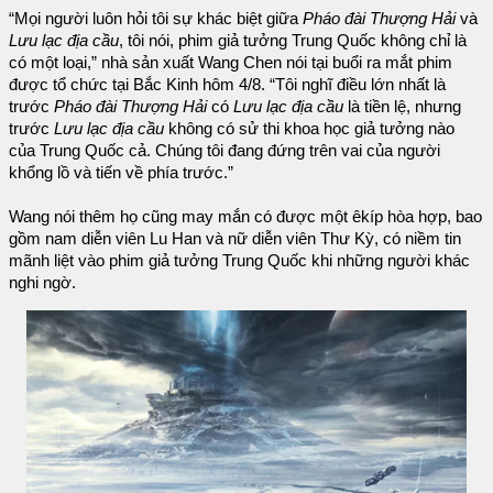
“Mọi người luôn hỏi tôi sự khác biệt giữa
Pháo đài Thượng Hải
và
Lưu lạc địa cầu
, tôi nói, phim giả tưởng Trung Quốc không chỉ là
có một loại,” nhà sản xuất Wang Chen nói tại buổi ra mắt phim
được tổ chức tại Bắc Kinh hôm 4/8. “Tôi nghĩ điều lớn nhất là
trước
Pháo đài Thượng Hải
có
Lưu lạc địa cầu
là tiền lệ, nhưng
trước
Lưu lạc địa cầu
không có sử thi khoa học giả tưởng nào
của Trung Quốc cả. Chúng tôi đang đứng trên vai của người
khổng lồ và tiến về phía trước.”
Wang nói thêm họ cũng may mắn có được một êkíp hòa hợp, bao
gồm nam diễn viên Lu Han và nữ diễn viên Thư Kỳ, có niềm tin
mãnh liệt vào phim giả tưởng Trung Quốc khi những người khác
nghi ngờ.