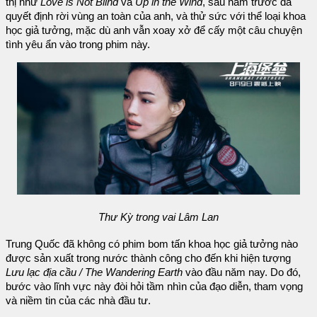
thị như
Love is Not Blind
và
Up in the Wind
, sáu năm trước đã
quyết định rời vùng an toàn của anh, và thử sức với thể loại khoa
học giả tưởng, mặc dù anh vẫn xoay xở để cấy một câu chuyện
tình yêu ẩn vào trong phim này.
Thư Kỳ trong vai Lâm Lan
Trung Quốc đã không có phim bom tấn khoa học giả tưởng nào
được sản xuất trong nước thành công cho đến khi hiện tượng
Lưu lạc địa cầu / The Wandering Earth
vào đầu năm nay. Do đó,
bước vào lĩnh vực này đòi hỏi tầm nhìn của đạo diễn, tham vọng
và niềm tin của các nhà đầu tư.