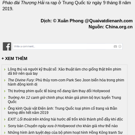
Pháo đài Thượng Hải
ra rạp ở Trung Quốc từ ngày 9 tháng 8 năm
2019.
Dịch: © Xuân Phong @Quaivatdienanh.com
Nguồn: China.org.cn
+ XEM THÊM
Lông thú và người kỹ thuật số: Xảo thuật làm cho giống thật trên phim
đã trở nên quá tay
The Divine Fury
: Phù thủy rom-com Park Seo Joon biến hóa trong phim
hành động kinh dị
Thị trường phim quốc tế bùng nổ đang làm thay đổi Hollywood
Trường An 12 canh giờ
chinh phục khán giả phim bộ trực tuyến Trung
Quốc
Ống kính Quái vật Điện ảnh: Trung Quốc loại phim cổ trang và thần
tượng đến hết năm 2019
EXIT
:
Lối thoát trên không
hài hước để trốn khỏi thành phố đầy khí độc
Sony bán
Chuyện ngày xưa ở Hollywood
cho khán giả như thế nào
Những hình ảnh tuyệt đẹp của bộ phim hoạt hình Hồng Kông tranh Sư