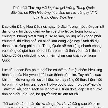
Pháo đài Thượng Hải
là phim giả tưởng Trung Quốc
đầu tiên có 90% hiệu ứng hình ảnh do các công ty VFX
của Trung Quốc thực hiện
Đạo diễn Đằng Hoa Đào nói, ngay từ đầu, “trong một thời gian rất
dài, chúng tôi đã dò dẫm và tiến về phía trước trong bóng tối,
chúng tôi không biết tương lai sẽ ra sao, nhưng nếu không phải
chúng tôi thì cũng phải có ai đó làm công việc này.” Anh đã dự
đoán thị trường phim của Trung Quốc sẽ mở rộng nhanh chóng
và không có giới hạn nên chỉ làm phim hài tình yêu thành thị thì
không đủ để nuôi dưỡng cơn thèm phim của khán giả Trung
Quốc.
Lúc đầu, đoàn làm phim nghĩ họ có thể thuê một nhóm hiệu ứng
hình ảnh của Hollywood để hoàn thành bộ phim. Tuy nhiên, sau
khi tìm hiểu và nghiên cứu nhiều, họ thấy rằng để thực hiện một
bộ phim khoa học giả tưởng Hollywood ở quy mô của
Pháo đài
Thượng Hải
, ngân sách sẽ lên tới 400 triệu đôla, gấp 10 lần ước
tính ban đầu. Sau đó, họ quyết định tự làm tất cả.
“Tôi có thể cảm nhận được công sức vất vả đằng sau bộ phim