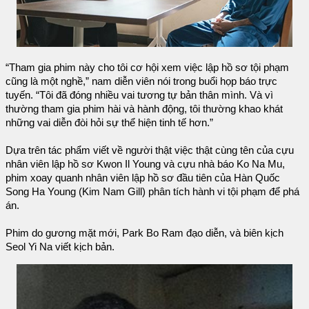
“Tham gia phim này cho tôi cơ hội xem việc lập hồ sơ tội phạm
cũng là một nghề,” nam diễn viên nói trong buổi họp báo trực
tuyến. “Tôi đã đóng nhiều vai tương tự bản thân mình. Và vì
thường tham gia phim hài và hành động, tôi thường khao khát
những vai diễn đòi hỏi sự thể hiện tinh tế hơn.”
Dựa trên tác phẩm viết về người thật việc thật cùng tên của cựu
nhân viên lập hồ sơ Kwon Il Young và cựu nhà báo Ko Na Mu,
phim xoay quanh nhân viên lập hồ sơ đầu tiên của Hàn Quốc
Song Ha Young (Kim Nam Gill) phân tích hành vi tội phạm để phá
án.
Phim do gương mặt mới, Park Bo Ram đạo diễn, và biên kịch
Seol Yi Na viết kịch bản.