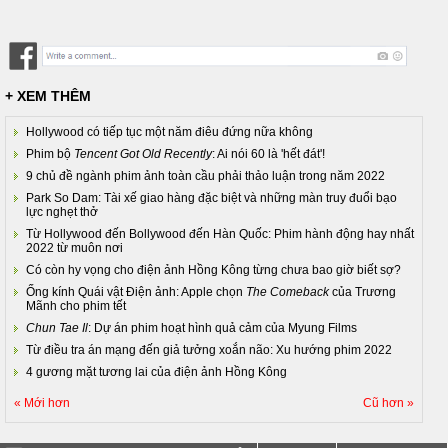
+ XEM THÊM
Hollywood có tiếp tục một năm điêu đứng nữa không
Phim bộ
Tencent Got Old Recently
: Ai nói 60 là 'hết đát'!
9 chủ đề ngành phim ảnh toàn cầu phải thảo luận trong năm 2022
Park So Dam: Tài xế giao hàng đặc biệt và những màn truy đuổi bạo
lực nghẹt thở
Từ Hollywood đến Bollywood đến Hàn Quốc: Phim hành động hay nhất
2022 từ muôn nơi
Có còn hy vọng cho điện ảnh Hồng Kông từng chưa bao giờ biết sợ?
Ống kính Quái vật Điện ảnh: Apple chọn
The Comeback
của Trương
Mãnh cho phim tết
Chun Tae Il
: Dự án phim hoạt hình quả cảm của Myung Films
Từ điều tra án mạng đến giả tưởng xoắn não: Xu hướng phim 2022
4 gương mặt tương lai của điện ảnh Hồng Kông
« Mới hơn
Cũ hơn »