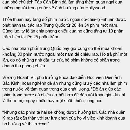
của phó chủ tịch Tập Cận Bình đã làm tăng thêm quan ngại của
những người trong cuộc về ảnh hưởng của Hollywood.
Thỏa thuận này tăng số phim nước ngoài có-chia-lợi-nhuận được
phát hành tại các rạp Trung Quốc từ 20 lên 34 phim một năm.
Cùng lúc, tỷ lệ ăn chia phòng chiếu của họ cũng tăng từ 13 phần
trăm hiện tại lên 25 phần trăm.
Các nhà phân phối Trung Quốc bây giờ cũng có thể mua khoán
khoảng 30 phim nước ngoài một năm để chiếu rạp. Họ trả phí một
lần, do đó những nhà đầu tư của bộ phim không có phần trong
doanh thu phòng chiếu.
Vương Hoành Vĩ, phó trưởng khoa đạo diễn Học viện Điện ảnh
Bắc Kinh, hoan nghênh đề án nhưng cũng lưu ý các nhà làm phim
trong nước về tầm quan trọng của chất lượng. “Đề án giúp các
phim trong nước có nhiều cơ hội hơn để đến với khán giả, dù chỉ
là thêm một ngày chiếu hay một suất chiếu,” ông nói.
“Nhưng các phim tệ hại sẽ không được hưởng lợi. Các nhà quản
lý rạp rất cẩn thận với sự lựa chọn của họ vì việc kinh doanh của
họ hướng về thị trường.”