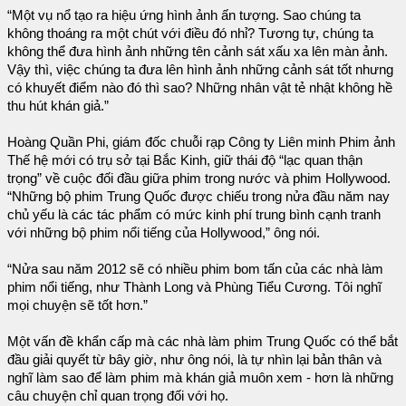
“Một vụ nổ tạo ra hiệu ứng hình ảnh ấn tượng. Sao chúng ta
không thoáng ra một chút với điều đó nhỉ? Tương tự, chúng ta
không thể đưa hình ảnh những tên cảnh sát xấu xa lên màn ảnh.
Vậy thì, việc chúng ta đưa lên hình ảnh những cảnh sát tốt nhưng
có khuyết điểm nào đó thì sao? Những nhân vật tẻ nhật không hề
thu hút khán giả.”
Hoàng Quần Phi, giám đốc chuỗi rạp Công ty Liên minh Phim ảnh
Thế hệ mới có trụ sở tại Bắc Kinh, giữ thái độ “lạc quan thận
trọng” về cuộc đối đầu giữa phim trong nước và phim Hollywood.
“Những bộ phim Trung Quốc được chiếu trong nửa đầu năm nay
chủ yếu là các tác phẩm có mức kinh phí trung bình cạnh tranh
với những bộ phim nổi tiếng của Hollywood,” ông nói.
“Nửa sau năm 2012 sẽ có nhiều phim bom tấn của các nhà làm
phim nổi tiếng, như Thành Long và Phùng Tiểu Cương. Tôi nghĩ
mọi chuyện sẽ tốt hơn.”
Một vấn đề khẩn cấp mà các nhà làm phim Trung Quốc có thể bắt
đầu giải quyết từ bây giờ, như ông nói, là tự nhìn lại bản thân và
nghĩ làm sao để làm phim mà khán giả muôn xem - hơn là những
câu chuyện chỉ quan trọng đối với họ.