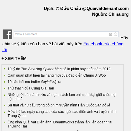
Dịch: © Đức Châu @Quaivatdienanh.com
Nguồn: China.org
Hãy
chia sẻ ý kiến của bạn về bài viết này trên
Facebook của chúng
tôi
+ XEM THÊM
10 lý do
The Amazing Spider-Man
sẽ là phim hay nhất năm 2012
Cảm quan phát hiện tài năng mới của đạo diễn Chung Ji Woo
10 câu hỏi mà trailer
Skyfall
đặt ra
Thử thách của Cung Gia Hân
Những lời bàn tán trước và ngân sách làm phim phì đại giết chết một
bộ phim?
Sự thật và hư cấu trong bộ phim truyền hình Hàn Quốc
Săn nô lệ
Mức thù lao ngày càng cao của các ngôi sao điện ảnh và truyền hình
Trung Quốc
Ống kính Quái vật Điện ảnh: DreamWorks thành lập liên doanh tại
Thượng Hải