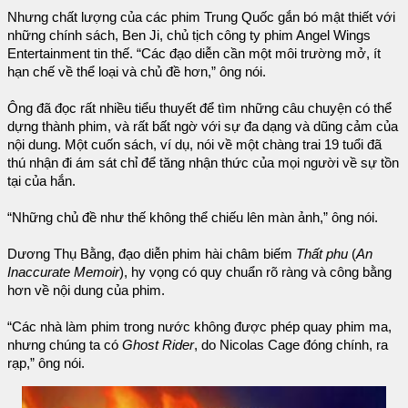
Nhưng chất lượng của các phim Trung Quốc gắn bó mật thiết với
những chính sách, Ben Ji, chủ tịch công ty phim Angel Wings
Entertainment tin thế. “Các đạo diễn cần một môi trường mở, ít
hạn chế về thể loại và chủ đề hơn,” ông nói.
Ông đã đọc rất nhiều tiểu thuyết để tìm những câu chuyện có thể
dựng thành phim, và rất bất ngờ với sự đa dạng và dũng cảm của
nội dung. Một cuốn sách, ví dụ, nói về một chàng trai 19 tuổi đã
thú nhận đi ám sát chỉ để tăng nhận thức của mọi người về sự tồn
tại của hắn.
“Những chủ đề như thế không thể chiếu lên màn ảnh,” ông nói.
Dương Thụ Bằng, đạo diễn phim hài châm biếm
Thất phu
(
An
Inaccurate Memoir
), hy vọng có quy chuẩn rõ ràng và công bằng
hơn về nội dung của phim.
“Các nhà làm phim trong nước không được phép quay phim ma,
nhưng chúng ta có
Ghost Rider
, do Nicolas Cage đóng chính, ra
rạp,” ông nói.