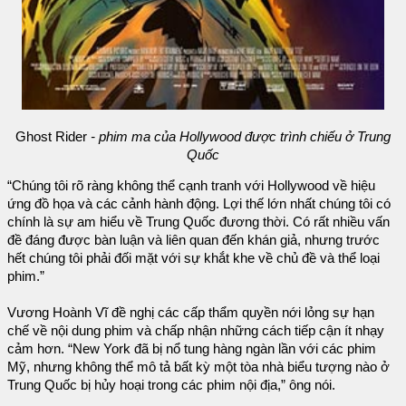
Ghost Rider
- phim ma của Hollywood được trình chiếu ở Trung
Quốc
“Chúng tôi rõ ràng không thể cạnh tranh với Hollywood về hiệu
ứng đồ họa và các cảnh hành động. Lợi thế lớn nhất chúng tôi có
chính là sự am hiểu về Trung Quốc đương thời. Có rất nhiều vấn
đề đáng được bàn luận và liên quan đến khán giả, nhưng trước
hết chúng tôi phải đối mặt với sự khắt khe về chủ đề và thể loại
phim.”
Vương Hoành Vĩ đề nghị các cấp thẩm quyền nới lỏng sự hạn
chế về nội dung phim và chấp nhận những cách tiếp cận ít nhạy
cảm hơn. “New York đã bị nổ tung hàng ngàn lần với các phim
Mỹ, nhưng không thể mô tả bất kỳ một tòa nhà biểu tượng nào ở
Trung Quốc bị hủy hoại trong các phim nội địa,” ông nói.