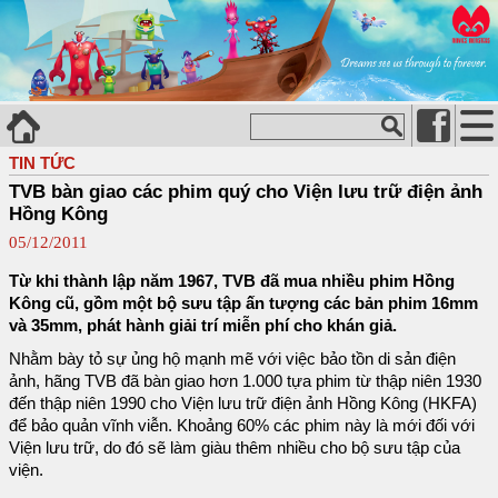
TIN TỨC
TVB bàn giao các phim quý cho Viện lưu trữ điện ảnh
Hồng Kông
05/12/2011
Từ khi thành lập năm 1967, TVB đã mua nhiều phim Hồng
Kông cũ, gồm một bộ sưu tập ấn tượng các bản phim 16mm
và 35mm, phát hành giải trí miễn phí cho khán giả.
Nhằm bày tỏ sự ủng hộ mạnh mẽ với việc bảo tồn di sản điện
ảnh, hãng TVB đã bàn giao hơn 1.000 tựa phim từ thập niên 1930
đến thập niên 1990 cho Viện lưu trữ điện ảnh Hồng Kông (HKFA)
để bảo quản vĩnh viễn. Khoảng 60% các phim này là mới đối với
Viện lưu trữ, do đó sẽ làm giàu thêm nhiều cho bộ sưu tập của
viện.