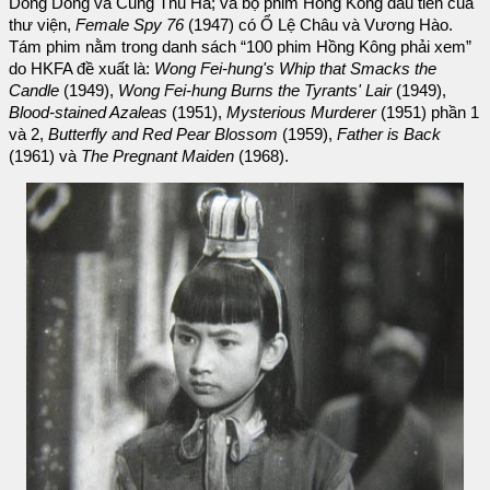
Dong Dong và Cung Thu Hà; và bộ phim Hồng Kông đầu tiên của
thư viện,
Female Spy 76
(1947) có Ổ Lệ Châu và Vương Hào.
Tám phim nằm trong danh sách “100 phim Hồng Kông phải xem”
do HKFA đề xuất là:
Wong Fei-hung's Whip that Smacks the
Candle
(1949),
Wong Fei-hung Burns the Tyrants' Lair
(1949),
Blood-stained Azaleas
(1951),
Mysterious Murderer
(1951) phần 1
và 2,
Butterfly and Red Pear Blossom
(1959),
Father is Back
(1961) và
The Pregnant Maiden
(1968).