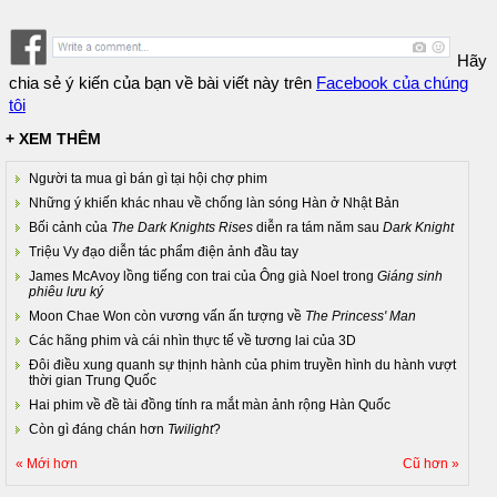
Hãy
chia sẻ ý kiến của bạn về bài viết này trên
Facebook của chúng
tôi
+ XEM THÊM
Người ta mua gì bán gì tại hội chợ phim
Những ý khiến khác nhau về chống làn sóng Hàn ở Nhật Bản
Bối cảnh của
The Dark Knights Rises
diễn ra tám năm sau
Dark Knight
Triệu Vy đạo diễn tác phẩm điện ảnh đầu tay
James McAvoy lồng tiếng con trai của Ông già Noel trong
Giáng sinh
phiêu lưu ký
Moon Chae Won còn vương vấn ấn tượng về
The Princess' Man
Các hãng phim và cái nhìn thực tế về tương lai của 3D
Đôi điều xung quanh sự thịnh hành của phim truyền hình du hành vượt
thời gian Trung Quốc
Hai phim về đề tài đồng tính ra mắt màn ảnh rộng Hàn Quốc
Còn gì đáng chán hơn
Twilight
?
« Mới hơn
Cũ hơn »