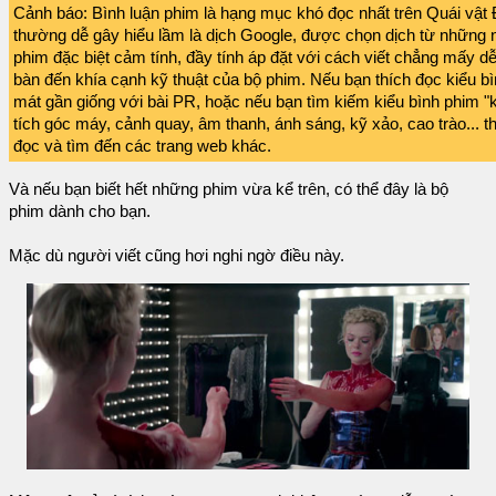
Cảnh báo: Bình luận phim là hạng mục khó đọc nhất trên Quái vật 
thường dễ gây hiểu lầm là dịch Google, được chọn dịch từ những 
phim đặc biệt cảm tính, đầy tính áp đặt với cách viết chẳng mấy d
bàn đến khía cạnh kỹ thuật của bộ phim. Nếu bạn thích đọc kiểu 
mát gần giống với bài PR, hoặc nếu bạn tìm kiếm kiểu bình phim 
tích góc máy, cảnh quay, âm thanh, ánh sáng, kỹ xảo, cao trào... t
đọc và tìm đến các trang web khác.
Và nếu bạn biết hết những phim vừa kể trên, có thể đây là bộ
phim dành cho bạn.
Mặc dù người viết cũng hơi nghi ngờ điều này.