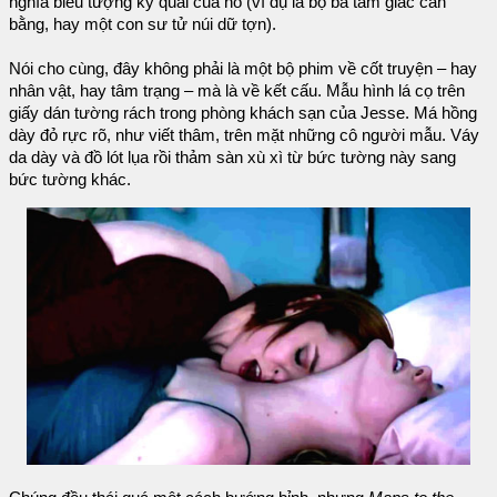
nghĩa biểu tượng kỳ quái của nó (ví dụ là bộ ba tam giác cân
bằng, hay một con sư tử núi dữ tợn).
Nói cho cùng, đây không phải là một bộ phim về cốt truyện – hay
nhân vật, hay tâm trạng – mà là về kết cấu. Mẫu hình lá cọ trên
giấy dán tường rách trong phòng khách sạn của Jesse. Má hồng
dày đỏ rực rõ, như viết thâm, trên mặt những cô người mẫu. Váy
da dày và đồ lót lụa rồi thảm sàn xù xì từ bức tường này sang
bức tường khác.