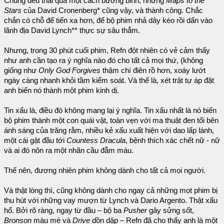
Chúng đều thái quá một cách bướng bỉnh, nhưng
Maps to the
Stars
của David Cronenberg* cũng vậy, và thành công. Chắc
chắn có chỗ để tiến xa hơn, để bộ phim nhả dây kéo rồi dấn vào
lãnh địa David Lynch** thực sự sâu thẳm.
Nhưng, trong 30 phút cuối phim, Refn đột nhiên có vẻ cảm thấy
như anh cần tạo ra ý nghĩa nào đó cho tất cả mọi thứ, (không
giống như
Only God Forgives
thậm chí điên rồ hơn, xoáy lướt
ngày càng nhanh khỏi tầm kiểm soát. Và thế là, xét trật tự áp đặt
anh biến nó thành một phim kinh dị.
Tin xấu là, điều đó không mang lại ý nghĩa. Tin xấu nhất là nó biến
bộ phim thành một con quái vật, toàn vẹn với ma thuật đen tối bên
ánh sáng của trăng rằm, nhiều kẻ xấu xuất hiện với dao lấp lánh,
một cái gật đầu tới
Countess Dracula
, bệnh thích xác chết nữ - nữ
và ai đó nôn ra một nhãn cầu đẫm máu.
Thế nên, đương nhiên phim không dành cho tất cả mọi người.
Và thật lòng thì, cũng không dành cho ngay cả những mọt phim bị
thu hút với những vay mượn từ Lynch và Dario Argento. Thật xấu
hổ. Bởi rõ ràng, ngay từ đầu – bộ ba
Pusher
gây sửng sốt,
Bronson
màu mè và
Drive
dồn dập – Refn đã cho thấy anh là một