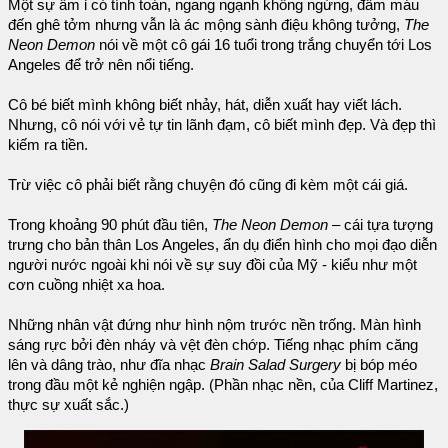
Một sự âm ỉ có tính toán, ngang ngạnh không ngừng, đẫm máu
đến ghê tởm nhưng vẫn là ác mộng sành điệu không tưởng,
The
Neon Demon
nói về một cô gái 16 tuổi trong trắng chuyển tới Los
Angeles để trở nên nổi tiếng.
Cô bé biết mình không biết nhảy, hát, diễn xuất hay viết lách.
Nhưng, cô nói với vẻ tự tin lãnh đạm, cô biết mình đẹp. Và đẹp thì
kiếm ra tiền.
Trừ việc cô phải biết rằng chuyện đó cũng đi kèm một cái giá.
Trong khoảng 90 phút đầu tiên,
The Neon Demon
– cái tựa tượng
trưng cho bản thân Los Angeles, ẩn dụ điển hình cho mọi đạo diễn
người nước ngoài khi nói về sự suy đồi của Mỹ - kiểu như một
cơn cuồng nhiệt xa hoa.
Những nhân vật đứng như hình nộm trước nền trống. Màn hình
sáng rực bởi đèn nháy và vệt đèn chớp. Tiếng nhạc phím căng
lên và dâng trào, như đĩa nhạc
Brain Salad Surgery
bị bóp méo
trong đầu một kẻ nghiện ngập. (Phần nhạc nền, của Cliff Martinez,
thực sự xuất sắc.)