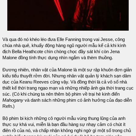
Và qua đó nó khéo léo đưa Elle Fanning trong vai Jesse, công
chúa nhà quê, khuấy động hàng ngũ người mẫu kể cả khi kình
địch Bella Heathcote chìn chòng chọc đầy sát khí còn Jena
Malone đồng tính thực dụng nhìn ngắm và thèm thuồng.
Đương nhiên, nhân vật của Malone là một sự rập khuôn đơn giản
kiểu tiểu thuyết rởm đời. Nhưng nhân vật quản lý khách sạn dâm
dục của Keanu Reeves cũng vậy. Và đồng thời là cả vô số nhà
thiết kế thời trang ngạo mạn và những nhiếp ảnh gia thời trang cục
súc. (Có khi chúng ta nên thêm bộ phim về trại hè kinh điển
Mahogany
và danh sách những phim có ảnh hưởng của đạo diễn
Refn.)
Bộ phim bi kịch những cô người mẫu vùng thung lũng của anh
thực sự khá vui, miễn là bạn đầu hàng sự nhạy cảm có chút ít
điên rồ của nó, và chấp nhận không nghi ngờ gì một số trong chủ