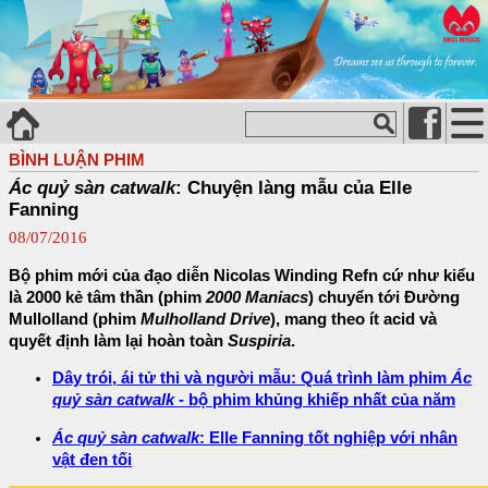
BÌNH LUẬN PHIM
Ác quỷ sàn catwalk
: Chuyện làng mẫu của Elle
Fanning
08/07/2016
Bộ phim mới của đạo diễn Nicolas Winding Refn cứ như kiểu
là 2000 kẻ tâm thần (phim
2000 Maniacs
) chuyển tới Đường
Mullolland (phim
Mulholland Drive
), mang theo ít acid và
quyết định làm lại hoàn toàn
Suspiria
.
Dây trói, ái tử thi và người mẫu: Quá trình làm phim
Ác
quỷ sàn catwalk
- bộ phim khủng khiếp nhất của năm
Ác quỷ sàn catwalk
: Elle Fanning tốt nghiệp với nhân
vật đen tối