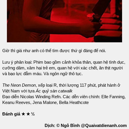
Giờ thì giá như anh có thể tìm được thứ gì đáng để nói.
Lưu ý phân loại: Phim bao gồm cảnh khỏa thân, quan hệ tình dục,
cưỡng dâm, xâm hại trẻ em, quan hệ với xác chết, ăn thịt người
và bạo lực đẫm máu. Và ngôn ngữ thô tục.
The Neon Demon
, xếp loại R, thời lượng 117 phút, phát hành ở
Việt Nam với tựa
Ác quỷ sàn catwalk
Đạo diễn Nicolas Winding Refn. Các dễn viên chính: Elle Fanning,
Keanu Reeves, Jena Malone, Bella Heathcote
Đánh giá ★ ★ ½
Dịch: © Ngô Bình @Quaivatdienanh.com