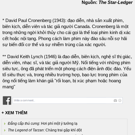
Nguồn:
The Star-Ledger
* David Paul Cronenberg (1943): đạo diễn, nhà sản xuất phim,
biên kịch, diễn viên và tác giả người Canada. Cronenberg là một
trong những ngời khởi thủy cho cái gọi là thể loại phim kinh dị xác
cết hoặc nội tạng. Phong cách làm phim này đào sâu nỗi sợ hãi
sự biến đổi cơ thể và sự nhiễm trùng của xác người.
** David Keith Lynch (1946) là đạo diễn, biên kịch, nghệ sĩ thị giác,
diễn viên, nhạc sĩ, và tác giả người Mỹ. Nổi tiếng với những phim
siêu tực, ông đã phát triển một phong cách điện ảnh độc đáo. Yếu
tố siêu thực và, trong nhiều trường hợp, bạo lực trong phim của
ông nổi tiếng làm khán giả "rối loạn, bị xúc phạm hoặc hoang
mang"
+ XEM THÊM
Đẳng cấp thú cưng
: Hơi phí một ý tưởng lạ
The Legend of Tarzan
: Chàng trai gặp khỉ đột