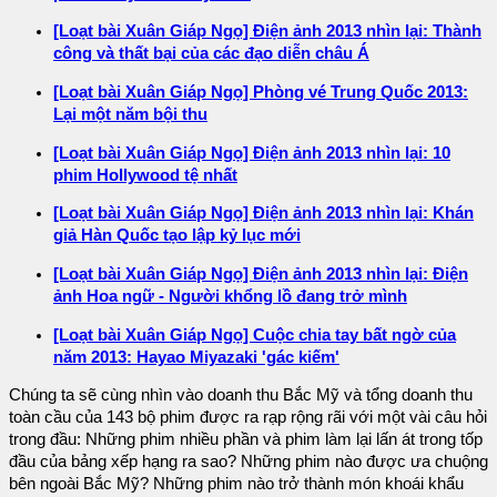
[Loạt bài Xuân Giáp Ngọ] Điện ảnh 2013 nhìn lại: Thành
công và thất bại của các đạo diễn châu Á
[Loạt bài Xuân Giáp Ngọ] Phòng vé Trung Quốc 2013:
Lại một năm bội thu
[Loạt bài Xuân Giáp Ngọ] Điện ảnh 2013 nhìn lại: 10
phim Hollywood tệ nhất
[Loạt bài Xuân Giáp Ngọ] Điện ảnh 2013 nhìn lại: Khán
giả Hàn Quốc tạo lập kỷ lục mới
[Loạt bài Xuân Giáp Ngọ] Điện ảnh 2013 nhìn lại: Điện
ảnh Hoa ngữ - Người khổng lồ đang trở mình
[Loạt bài Xuân Giáp Ngọ] Cuộc chia tay bất ngờ của
năm 2013: Hayao Miyazaki 'gác kiếm'
Chúng ta sẽ cùng nhìn vào doanh thu Bắc Mỹ và tổng doanh thu
toàn cầu của 143 bộ phim được ra rạp rộng rãi với một vài câu hỏi
trong đầu: Những phim nhiều phần và phim làm lại lấn át trong tốp
đầu của bảng xếp hạng ra sao? Những phim nào được ưa chuộng
bên ngoài Bắc Mỹ? Những phim nào trở thành món khoái khẩu