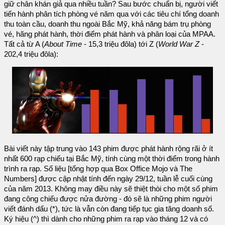
giữ chân khán giả qua nhiều tuần? Sau bước chuẩn bị, người viết
tiến hành phân tích phòng vé năm qua với các tiêu chí tổng doanh
thu toàn cầu, doanh thu ngoài Bắc Mỹ, khả năng bám trụ phòng
vé, hãng phát hành, thời điểm phát hành và phân loại của MPAA.
Tất cả từ A (
About Time
- 15,3 triệu đôla) tới Z (
World War Z
-
202,4 triệu đôla):
Bài viết này tập trung vào 143 phim được phát hành rộng rãi ở ít
nhất 600 rạp chiếu tại Bắc Mỹ, tính cùng một thời điểm trong hành
trình ra rạp. Số liệu [tổng hợp qua Box Office Mojo và The
Numbers] được cập nhật tính đến ngày 29/12, tuần lễ cuối cùng
của năm 2013. Không may điều này sẽ thiệt thòi cho một số phim
đang công chiếu được nửa đường - đó sẽ là những phim người
viết đánh dấu (*), tức là vẫn còn đang tiếp tục gia tăng doanh số.
Ký hiệu (^) thì dành cho những phim ra rạp vào tháng 12 và có