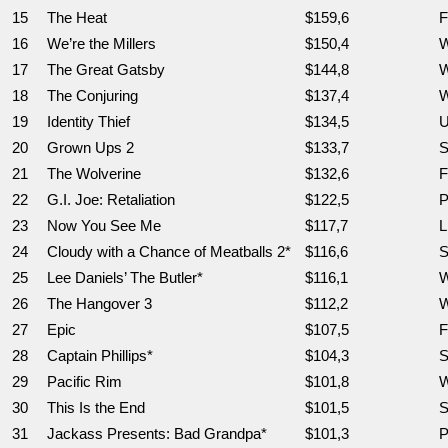
15
The Heat
$159,6
F
16
We’re the Millers
$150,4
W
17
The Great Gatsby
$144,8
W
18
The Conjuring
$137,4
W
19
Identity Thief
$134,5
U
20
Grown Ups 2
$133,7
S
21
The Wolverine
$132,6
F
22
G.I. Joe: Retaliation
$122,5
P
23
Now You See Me
$117,7
L
24
Cloudy with a Chance of Meatballs 2*
$116,6
S
25
Lee Daniels’ The Butler*
$116,1
W
26
The Hangover 3
$112,2
W
27
Epic
$107,5
F
28
Captain Phillips*
$104,3
S
29
Pacific Rim
$101,8
W
30
This Is the End
$101,5
S
31
Jackass Presents: Bad Grandpa*
$101,3
P