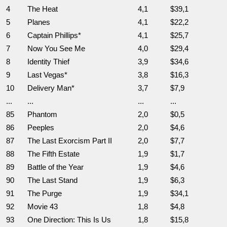
4
The Heat
4,1
$39,1
5
Planes
4,1
$22,2
6
Captain Phillips*
4,1
$25,7
7
Now You See Me
4,0
$29,4
8
Identity Thief
3,9
$34,6
9
Last Vegas*
3,8
$16,3
10
Delivery Man*
3,7
$7,9
...
...
...
...
85
Phantom
2,0
$0,5
86
Peeples
2,0
$4,6
87
The Last Exorcism Part II
2,0
$7,7
88
The Fifth Estate
1,9
$1,7
89
Battle of the Year
1,9
$4,6
90
The Last Stand
1,9
$6,3
91
The Purge
1,9
$34,1
92
Movie 43
1,8
$4,8
93
One Direction: This Is Us
1,8
$15,8