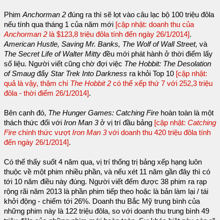
Phim
Anchorman 2
đúng ra thì sẽ lọt vào câu lạc bộ 100 triệu đôla
nếu tính qua tháng 1 của năm mới
[cập nhật: doanh thu của
Anchorman 2
là $123,8 triệu đôla tính đến ngày 26/1/2014]
.
American Hustle, Saving Mr. Banks, The Wolf of Wall Street,
và
The Secret Life of Walter Mitty
đều mới phát hành ở thời điểm lấy
số liệu. Người viết cũng chờ đợi việc
The Hobbit: The Desolation
of Smaug
đẩy
Star Trek Into Darkness
ra khỏi Top 10
[cập nhật:
quả là vậy, thậm chí
The Hobbit 2
có thể xếp thứ 7 với 252,3 triệu
đôla - thời điểm 26/1/2014]
.
Bên cạnh đó,
The Hunger Games: Catching Fire
hoàn toàn là một
thách thức đối với
Iron Man 3
ở vị trí đầu bảng
[cập nhật:
Catching
Fire
chính thức vượt
Iron Man 3
với doanh thu 420 triệu đôla tính
đến ngày 26/1/2014]
.
Có thể thấy suốt 4 năm qua, vị trí thống trị bảng xếp hạng luôn
thuộc về một phim nhiều phần, và nếu xét 11 năm gần đây thì có
tới 10 năm điều này đúng. Người viết đếm được 38 phim ra rạp
rộng rãi năm 2013 là phần phim tiếp theo hoặc là bản làm lại / tái
khởi động - chiếm tới 26%. Doanh thu Bắc Mỹ trung bình của
những phim này là 122 triệu đôla, so với doanh thu trung bình 49