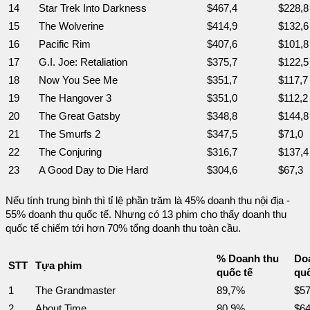
14
Star Trek Into Darkness
$467,4
$228,8
15
The Wolverine
$414,9
$132,6
16
Pacific Rim
$407,6
$101,8
17
G.I. Joe: Retaliation
$375,7
$122,5
18
Now You See Me
$351,7
$117,7
19
The Hangover 3
$351,0
$112,2
20
The Great Gatsby
$348,8
$144,8
21
The Smurfs 2
$347,5
$71,0
22
The Conjuring
$316,7
$137,4
23
A Good Day to Die Hard
$304,6
$67,3
Nếu tính trung bình thì tỉ lệ phần trăm là 45% doanh thu nội địa -
55% doanh thu quốc tế. Nhưng có 13 phim cho thấy doanh thu
quốc tế chiếm tới hơn 70% tổng doanh thu toàn cầu.
% Doanh thu
Do
STT
Tựa phim
quốc tế
quố
1
The Grandmaster
89,7%
$57
2
About Time
80,9%
$64