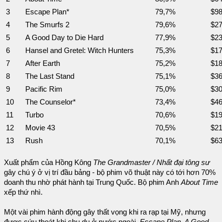
3
Escape Plan*
79,7%
$98
4
The Smurfs 2
79,6%
$27
5
A Good Day to Die Hard
77,9%
$23
6
Hansel and Gretel: Witch Hunters
75,3%
$17
7
After Earth
75,2%
$18
8
The Last Stand
75,1%
$36
9
Pacific Rim
75,0%
$30
10
The Counselor*
73,4%
$46
11
Turbo
70,6%
$19
12
Movie 43
70,5%
$21
13
Rush
70,1%
$63
Xuất phẩm của Hồng Kông
The Grandmaster / Nhất đại tông sư
gây chú ý ở vị trí đầu bảng - bộ phim võ thuật này có tới hơn 70%
doanh thu nhờ phát hành tại Trung Quốc. Bộ phim Anh
About Time
xếp thứ nhì.
Một vài phim hành động gây thất vọng khi ra rạp tại Mỹ, nhưng