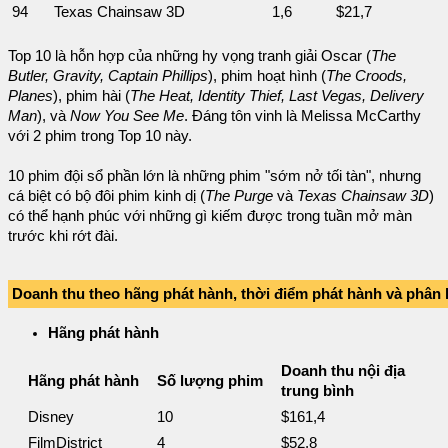
94
Texas Chainsaw 3D
1,6
$21,7
Top 10 là hỗn hợp của những hy vọng tranh giải Oscar (
The
Butler, Gravity, Captain Phillips
), phim hoạt hình (
The Croods,
Planes
), phim hài (
The Heat, Identity Thief, Last Vegas, Delivery
Man
), và
Now You See Me
. Đáng tôn vinh là Melissa McCarthy
với 2 phim trong Top 10 này.
10 phim đội sổ phần lớn là những phim "sớm nở tối tàn", nhưng
cá biệt có bộ đôi phim kinh dị (
The Purge
và
Texas Chainsaw 3D
)
có thể hạnh phúc với những gì kiếm được trong tuần mở màn
trước khi rớt đài.
Doanh thu theo hãng phát hành, thời điểm phát hành và phân
Hãng phát hành
Doanh thu nội địa
Hãng phát hành
Số lượng phim
trung bình
Disney
10
$161,4
FilmDistrict
4
$52,8