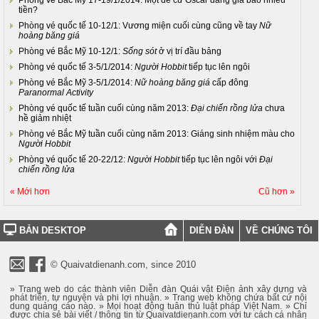
Phòng vé Bắc Mỹ 17-19/1/2014: Một đề cử Oscar đáng giá bao nhiêu
tiền?
Phòng vé quốc tế 10-12/1: Vương miện cuối cùng cũng về tay
Nữ
hoàng băng giá
Phòng vé Bắc Mỹ 10-12/1:
Sống sót
ở vị trí đầu bảng
Phòng vé quốc tế 3-5/1/2014:
Người Hobbit
tiếp tục lên ngôi
Phòng vé Bắc Mỹ 3-5/1/2014:
Nữ hoàng băng giá
cấp đông
Paranormal Activity
Phòng vé quốc tế tuần cuối cùng năm 2013:
Đại chiến rồng lửa
chưa
hề giảm nhiệt
Phòng vé Bắc Mỹ tuần cuối cùng năm 2013: Giáng sinh nhiệm màu cho
Người Hobbit
Phòng vé quốc tế 20-22/12:
Người Hobbit
tiếp tục lên ngôi với
Đại
chiến rồng lửa
« Mới hơn
Cũ hơn »
BẢN DESKTOP
DIỄN ĐÀN
VỀ CHÚNG TÔI
© Quaivatdienanh.com, since 2010
» Trang web do các thành viên Diễn đàn Quái vật Điện ảnh xây dựng và
phát triển, tự nguyện và phi lợi nhuận. » Trang web không chứa bất cứ nội
dung quảng cáo nào. » Mọi hoạt động tuân thủ luật pháp Việt Nam. » Chỉ
được chia sẻ bài viết / thông tin từ Quaivatdienanh.com với tư cách cá nhân