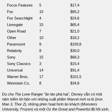
Focus Features
5
$17,4
Fox
15
$65,2
Fox Searchlight
4
$24,6
Lionsgate
15
$65,4
Open Road
7
$21,0
Other
10
$18,2
Paramount
8
$109,8
Relativity
8
$30,0
Sony
15
$68,3
Sony Classics
3
$15,4
Universal
14
$91,4
Warner Bros.
17
$101,5
Weinstein Co.
8
$34,8
Dù cho
The Lone Ranger
"ăn tàn phá hại", Disney vẫn có một
năm kiếm lời bộn với những xuất phẩm Marvel mới ra lò (
Iron
Man 3, Thor 2
), những phim hoạt hình ăn khách (
Monsters
University, Frozen
) và một
Oz the Great and Powerful
đã hồi sinh.