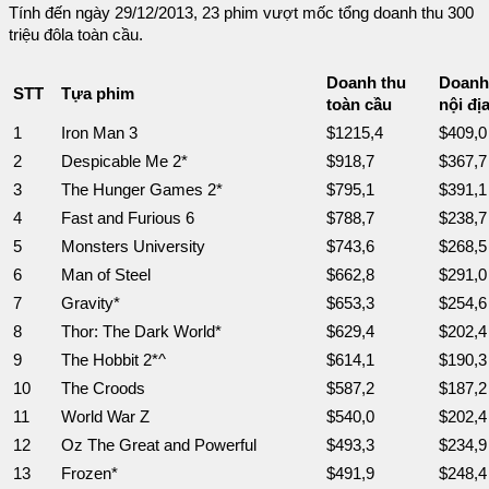
Tính đến ngày 29/12/2013, 23 phim vượt mốc tổng doanh thu 300
triệu đôla toàn cầu.
Doanh thu
Doanh
STT
Tựa phim
toàn cầu
nội đị
1
Iron Man 3
$1215,4
$409,0
2
Despicable Me 2*
$918,7
$367,7
3
The Hunger Games 2*
$795,1
$391,1
4
Fast and Furious 6
$788,7
$238,7
5
Monsters University
$743,6
$268,5
6
Man of Steel
$662,8
$291,0
7
Gravity*
$653,3
$254,6
8
Thor: The Dark World*
$629,4
$202,4
9
The Hobbit 2*^
$614,1
$190,3
10
The Croods
$587,2
$187,2
11
World War Z
$540,0
$202,4
12
Oz The Great and Powerful
$493,3
$234,9
13
Frozen*
$491,9
$248,4