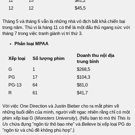
11
15
$81,2
12
12
$45,5
Tháng 5 và tháng 6 vẫn là những nhà vô địch bất khả chiến bại
trong năm. Thú vị là háng 11 có thể là một đấu thủ ngang sức với
tháng 7 trong việc tranh giành vị trí thứ 3.
Phân loại MPAA
Doanh thu nội địa
Xếp loại
Số lượng phim
trung bình
G
1
$268,5
PG
17
$104,3
PG-13
64
$81,0
R
61
$41,7
Với việc One Direction và Justin Bieber cho ra mắt phim về
những buổi diễn của mình, người viết ngạc nhiên rằng chỉ có một
phim xếp loại G (
Monsters University
). (Nếu bạn tò mò thì
This Is
Us
chứa đựng "ngôn từ thô bạo nhẹ" và
Believe
bị xếp loại PG do
"ngôn từ và chủ đề không phù hợp".)