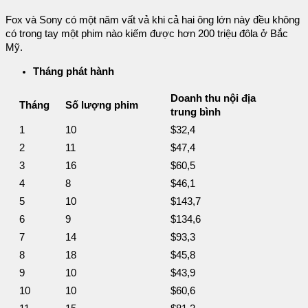
Fox và Sony có một năm vất vả khi cả hai ông lớn này đều không
có trong tay một phim nào kiếm được hơn 200 triệu đôla ở Bắc
Mỹ.
Tháng phát hành
Doanh thu nội địa
Tháng
Số lượng phim
trung bình
1
10
$32,4
2
11
$47,4
3
16
$60,5
4
8
$46,1
5
10
$143,7
6
9
$134,6
7
14
$93,3
8
18
$45,8
9
10
$43,9
10
10
$60,6