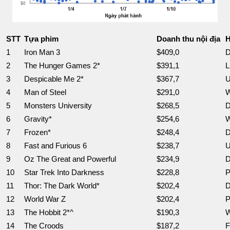
STT
Tựa phim
Doanh thu nội địa
H
1
Iron Man 3
$409,0
D
2
The Hunger Games 2*
$391,1
L
3
Despicable Me 2*
$367,7
U
4
Man of Steel
$291,0
W
5
Monsters University
$268,5
D
6
Gravity*
$254,6
W
7
Frozen*
$248,4
D
8
Fast and Furious 6
$238,7
U
9
Oz The Great and Powerful
$234,9
D
10
Star Trek Into Darkness
$228,8
P
11
Thor: The Dark World*
$202,4
D
12
World War Z
$202,4
P
13
The Hobbit 2*^
$190,3
W
14
The Croods
$187,2
F