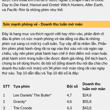
được cứu thoát khi chu du ở nước ngoài.
Escape Plan, A Good
Day to Die Hard, Hansel and Gretel: Witch Hunters, After Earth
,
và
Pacific Rim
là những phim như thế.
Sức mạnh phòng vé - Doanh thu tuần mở màn
Đây là hạng mục ưa thích người viết hay nhìn vào, phân định rõ
đâu là phim có sức mạnh phòng vé dai dẳng và đâu là những
phim vụt sáng có một kỳ cuối tuần. Tuy vậy dễ bị nhầm lẫn. Phần
lớn phim phát hành rộng rãi ra rạp vào thứ sáu với vài ngàn rạp
chiếu, vậy nên phim phát hành hạn chế ở thời điểm mở màn hoặc
phát hành sớm trong tuần cần được đánh giá riêng. Để tách bạch,
chúng ta sẽ dùng thước đo bội số (tổng doanh thu nội địa chia cho
doanh thu tuần mở màn) với 94 phim mở màn rộng rãi vào ngày
thứ sáu. Top 10 dẫn đầu và Top 10 đội sổ là đây:
Doanh thu
STT
Tựa phim
Bội số
tuần mở màn
1
Lee Daniels’ The Butler*
4,7
$24,6
2
Gravity*
4,6
$55,8
3
The Croods
4,3
$43,6