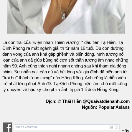
Là con trai của "Điện nhãn Thiên vương" * đầu tiên Tạ Hiền, Tạ
Đình Phong ra mắt ngành giải trí từ năm 16 tuổi. Dù con đường
danh vọng của anh khá gập ghềnh và biến động, hình tượng nổi
loạn của anh đã giúp bùng nổ cơn sốt thần tượng âm nhạc những
năm 90. Anh cũng thích nghi nhanh chóng sau khi tham gia đóng
phim. Sự nhẫn nại, cần cù và hết lòng với gia đình đã biến anh từ
"trai hư" thành "con cưng" của Hồng Kông. Anh cũng là diễn viên
trẻ nhất từng đoạt Ảnh đế. Tạ Đình Phong hiện làm chủ một công
ty chuyên về hậu kỳ cho phim ảnh trị giá 1 tỉ đôla Hồng Kông.
Dịch: © Thái Hiền @Quaivatdienanh.com
Nguồn: Popular Asians
Hãy