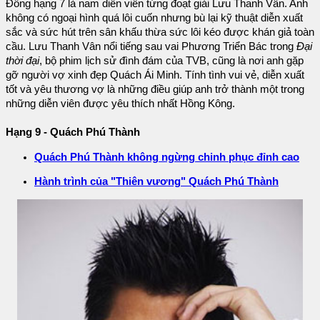
Đồng hạng 7 là nam diễn viên từng đoạt giải Lưu Thanh Vân. Anh
không có ngoại hình quá lôi cuốn nhưng bù lại kỹ thuật diễn xuất
sắc và sức hút trên sân khấu thừa sức lôi kéo được khán giả toàn
cầu. Lưu Thanh Vân nổi tiếng sau vai Phương Triển Bác trong
Đại
thời đại
, bộ phim lịch sử đình đám của TVB, cũng là nơi anh gặp
gỡ người vợ xinh đẹp Quách Ái Minh. Tính tình vui vẻ, diễn xuất
tốt và yêu thương vợ là những điều giúp anh trở thành một trong
những diễn viên được yêu thích nhất Hồng Kông.
Hạng 9 - Quách Phú Thành
Quách Phú Thành không ngừng chinh phục đỉnh cao
Hành trình của "Thiên vương" Quách Phú Thành