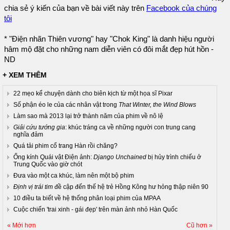
chia sẻ ý kiến của bạn về bài viết này trên
Facebook của chúng
tôi
* "Điện nhãn Thiên vương" hay "Chok King" là danh hiệu người
hâm mộ đặt cho những nam diễn viên có đôi mắt đẹp hút hồn -
ND
+ XEM THÊM
22 mẹo kể chuyện dành cho biên kịch từ một họa sĩ Pixar
Số phận éo le của các nhân vật trong
That Winter, the Wind Blows
Làm sao mà 2013 lại trở thành năm của phim về nô lệ
Giải cứu tướng gia
: khúc tráng ca về những người con trung cang
nghĩa đảm
Quá tải phim cổ trang Hàn rồi chăng?
Ống kính Quái vật Điện ảnh:
Django Unchained
bị hủy trình chiếu ở
Trung Quốc vào giờ chót
Đưa vào một ca khúc, làm nên một bộ phim
Định vị trái tim
đề cập đến thế hệ trẻ Hồng Kông hư hỏng thập niên 90
10 điều ta biết về hệ thống phân loại phim của MPAA
Cuộc chiến 'trai xinh - gái đẹp' trên màn ảnh nhỏ Hàn Quốc
« Mới hơn
Cũ hơn »