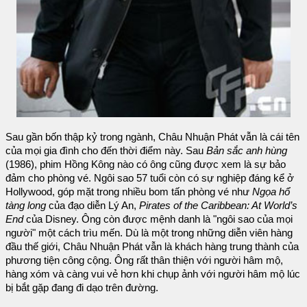
Sau gần bốn thập kỷ trong ngành, Châu Nhuận Phát vẫn là cái tên
của mọi gia đình cho đến thời điểm này. Sau
Bản sắc anh hùng
(1986), phim Hồng Kông nào có ông cũng được xem là sự bảo
đảm cho phòng vé. Ngôi sao 57 tuổi còn có sự nghiệp đáng kể ở
Hollywood, góp mặt trong nhiều bom tấn phòng vé như
Ngọa hổ
tàng long
của đạo diễn Lý An,
Pirates of the Caribbean: At World’s
End
của Disney. Ông còn được mệnh danh là "ngôi sao của mọi
người" một cách trìu mến. Dù là một trong những diễn viên hàng
đầu thế giới, Châu Nhuận Phát vẫn là khách hàng trung thành của
phương tiện công cộng. Ông rất thân thiện với người hâm mộ,
hàng xóm và càng vui vẻ hơn khi chụp ảnh với người hâm mộ lúc
bị bắt gặp đang đi dạo trên đường.