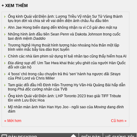
+ XEM THÊM
Ống kính Quái vật Điện ảnh: Lương Triều Vỹ nhận Sư Tử Vàng thành
tựu trọn đời và chia sẻ về vai diễn điện ảnh châu Âu đầu tiên
Ahn Jae Hong biến dạng đến không nhận ra vì
Cô gái đeo mặt nạ
Những hình ảnh đầu tiên Sean Penn và Dakota Johnson trong cuốc
taxi định mệnh
Daddio
Trương Nghệ Hưng thoát hình tượng hào nhoáng hóa thân một lập
trình viên mắc bẫy lừa đảo trực tuyến
Chính các nhà làm phim sử dụng trí tuệ nhân tạo cũng thấy hiểm họa AI
Địa đàng sụp đổ
: Um Tae Hwa khai thác yêu ghét của người Hàn Quốc
đối với căn hộ
4 'boss' chó trong câu chuyện trả thù 'sen' hành hạ ngược đãi
Strays
của Phil Lord và Chris Miller
Tam giác đối đầu Hồ Định Hân-Trương Hy Văn-Hà Quảng Bái hấp dẫn
trong
Phá độc cường nhân
của TVB
Ống kính Quái vật Điện ảnh: LHP Toronto 2023 trao giải TIFF Tribute
tôn vinh Lưu Đức Hoa
Mỹ nhân màn ảnh Hàn Han Hyo Joo - ngôi sao của
Moving
đang đình
đám
« Mới hơn
Cũ hơn »