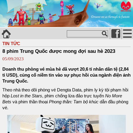
TIN TỨC
8 phim Trung Quốc được mong đợi sau hè 2023
05/09/2023
Doanh thu phòng vé mùa hè đã vượt 20,6 tỉ nhân dân tệ (2,84
tỉ USD), củng cố niềm tin vào sự phục hồi của ngành điện ảnh
Trung Quốc.
Theo nhà theo dõi phòng vé Dengta Data, phim ly kỳ tội phạm hồi
hộp
Lost in the Stars
, phim chống lừa đảo trực tuyến
No More
Bets
và phim thần thoại
Phong thần: Tam bộ khúc
dẫn đầu phòng
vé.