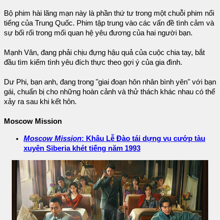
Bộ phim hài lãng mạn này là phần thứ tư trong một chuỗi phim nổi
tiếng của Trung Quốc. Phim tập trung vào các vấn đề tình cảm và
sự bối rối trong mối quan hệ yêu đương của hai người bạn.
Mạnh Vân, đang phải chịu đựng hậu quả của cuộc chia tay, bắt
đầu tìm kiếm tình yêu đích thực theo gợi ý của gia đình.
Dư Phi, bạn anh, đang trong "giai đoạn hôn nhân bình yên" với bạn
gái, chuẩn bị cho những hoàn cảnh và thử thách khác nhau có thể
xảy ra sau khi kết hôn.
Moscow Mission
Moscow Mission
: Khâu Lễ Đào tái dựng vụ cướp tàu
xuyên Siberia khét tiếng năm 1993