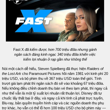
Fast X
đã kiếm được hơn 700 triệu đôla nhưng gánh
ngân sách đáng kinh ngạc 340 triệu đôla khiến việc
kiếm lợi nhuận ở rạp gần như không thể
Nói một cách dễ hiểu, Steven Spielberg đã thực hiện
Raiders of
the Lost Ark
cho Paramount Pictures hồi năm 1981 với kinh phí 20
triệu USD, và bộ phim thu về 367 triệu USD toàn thế giới. Tính
trượt giá lạm phát thì ngân sách đó sẽ vào khoảng 67 triệu đôla.
Nếu không điều chỉnh doanh thu bán vé theo lạm phát, thì ngay cả
như thế vẫn là một tỷ suất lợi nhuận rất thuận lợi. Disney đã tự
chuốc lấy thất bại ở đây, và ngay cả khi tính cả phát trực tuyến,
Blu-ray, bản quyền truyền hình cáp và các nguồn doanh thu phụ
trợ khác, họ vẫn có thể lỗ hơn 100 triệu USD cho bộ phim này —