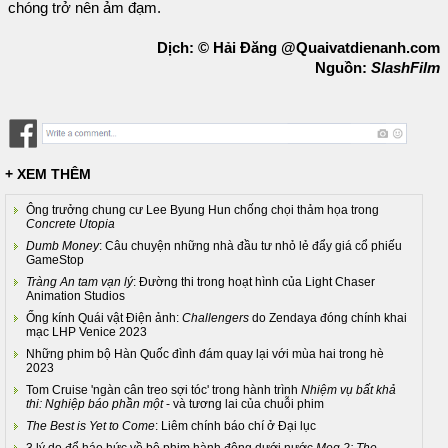
chóng trở nên ảm đạm.
Dịch: © Hải Đăng @Quaivatdienanh.com
Nguồn:
SlashFilm
+ XEM THÊM
Ông trưởng chung cư Lee Byung Hun chống chọi thảm họa trong
Concrete Utopia
Dumb Money
: Câu chuyện những nhà đầu tư nhỏ lẻ đẩy giá cổ phiếu
GameStop
Tràng An tam vạn lý
: Đường thi trong hoạt hình của Light Chaser
Animation Studios
Ống kính Quái vật Điện ảnh:
Challengers
do Zendaya đóng chính khai
mạc LHP Venice 2023
Những phim bộ Hàn Quốc đình đám quay lại với mùa hai trong hè
2023
Tom Cruise 'ngàn cân treo sợi tóc' trong hành trình
Nhiệm vụ bất khả
thi: Nghiệp báo phần một
- và tương lai của chuỗi phim
The Best is Yet to Come
: Liêm chính báo chí ở Đại lục
3 lý do để háo hức về bộ phim hành động dưới nước
Meg 2: The