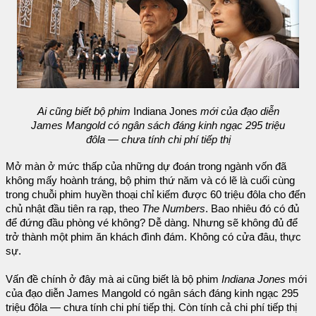
Ai cũng biết bộ phim
Indiana Jones
mới của đạo diễn
James Mangold có ngân sách đáng kinh ngạc 295 triệu
đôla — chưa tính chi phí tiếp thị
Mở màn ở mức thấp của những dự đoán trong ngành vốn đã
không mấy hoành tráng, bộ phim thứ năm và có lẽ là cuối cùng
trong chuỗi phim huyền thoại chỉ kiếm được 60 triệu đôla cho đến
chủ nhật đầu tiên ra rạp, theo
The Numbers
. Bao nhiêu đó có đủ
để đứng đầu phòng vé không? Dễ dàng. Nhưng sẽ không đủ để
trở thành một phim ăn khách đình đám. Không có cửa đâu, thực
sự.
Vấn đề chính ở đây mà ai cũng biết là bộ phim
Indiana Jones
mới
của đạo diễn James Mangold có ngân sách đáng kinh ngạc 295
triệu đôla — chưa tính chi phí tiếp thị. Còn tính cả chi phí tiếp thị