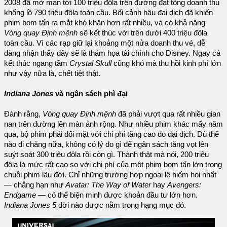
2008 đã mở màn tới 100 triệu đôla trên đường đạt tổng doanh thu
khổng lồ 790 triệu đôla toàn cầu. Bối cảnh hậu đại dịch đã khiến
phim bom tấn ra mắt khó khăn hơn rất nhiều, và có khả năng
Vòng quay Định mệnh
sẽ kết thúc với trên dưới 400 triệu đôla
toàn cầu. Vì các rạp giữ lại khoảng một nửa doanh thu vé, dễ
dàng nhận thấy đây sẽ là thảm họa tài chính cho Disney. Ngay cả
kết thúc ngang tầm
Crystal Skull
cũng khó mà thu hồi kinh phí lớn
như vậy nữa là, chết tiệt thật.
Indiana Jones
và ngân sách phì đại
Đành rằng,
Vòng quay Định mệnh
đã phải vượt qua rất nhiều gian
nan trên đường lên màn ảnh rộng. Như nhiều phim khác mấy năm
qua, bộ phim phải đối mặt với chi phí tăng cao do đại dịch. Dù thế
nào đi chăng nữa, không có lý do gì để ngân sách tăng vọt lên
suýt soát 300 triệu đôla rồi còn gì. Thành thật mà nói, 200 triệu
đôla là mức rất cao so với chi phí của một phim bom tấn lớn trong
chuỗi phim lâu đời. Chỉ những trường hợp ngoại lệ hiếm hoi nhất
— chẳng hạn như
Avatar: The Way of Water
hay
Avengers:
Endgame
— có thể biện minh được khoản đầu tư lớn hơn.
Indiana Jones 5
đời nào được nằm trong hạng mục đó.