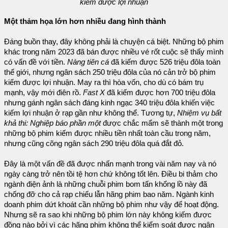
kiếm được lợi nhuận
Một thảm họa lớn hơn nhiều đang hình thành
Đáng buồn thay, đây không phải là chuyện cá biệt. Những bộ phim
khác trong năm 2023 đã bán được nhiều vé rốt cuộc sẽ thấy mình
có vấn đề với tiền.
Nàng tiên cá
đã kiếm được 526 triệu đôla toàn
thế giới, nhưng ngân sách 250 triệu đôla của nó cản trở bộ phim
kiếm được lợi nhuận. May ra thì hòa vốn, cho dù có bám trụ
mạnh, vậy mới điên rồ.
Fast X
đã kiếm được hơn 700 triệu đôla
nhưng gánh ngân sách đáng kinh ngạc 340 triệu đôla khiến việc
kiếm lợi nhuận ở rạp gần như không thể. Tương tự,
Nhiệm vụ bất
khả thi: Nghiệp báo phần một
được chắc mẩm sẽ thành một trong
những bộ phim kiếm được nhiều tiền nhất toàn cầu trong năm,
nhưng cũng cõng ngân sách 290 triệu đôla quá đắt đỏ.
Đây là một vấn đề đã được nhấn mạnh trong vài năm nay và nó
ngày càng trở nên tồi tệ hơn chứ không tốt lên. Điều bi thảm cho
ngành điện ảnh là những chuỗi phim bom tấn khổng lồ này đã
chống đỡ cho cả rạp chiếu lẫn hãng phim bao năm. Ngành kinh
doanh phim dứt khoát cần những bộ phim như vậy để hoạt động.
Nhưng sẽ ra sao khi những bộ phim lớn này không kiếm được
đồng nào bởi vì các hãng phim không thể kiểm soát được ngân