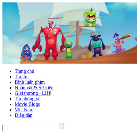
Trang chủ
Tin tức
Bình luận phim
Nhân vật & Sự kiện
Giải thưởng - LHP
Tin phòng vé
Movie Blogs
Việt Nam
Diễn đàn