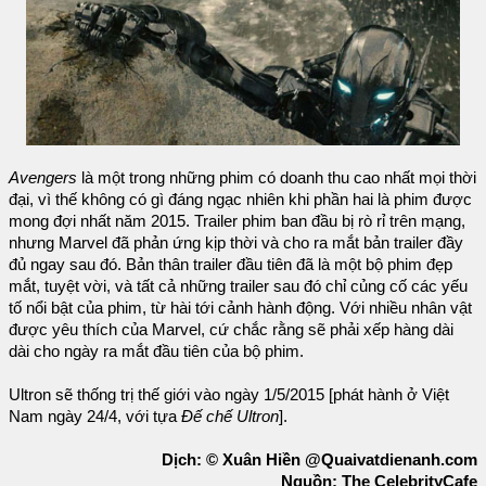
Avengers
là một trong những phim có doanh thu cao nhất mọi thời
đại, vì thế không có gì đáng ngạc nhiên khi phần hai là phim được
mong đợi nhất năm 2015. Trailer phim ban đầu bị rò rỉ trên mạng,
nhưng Marvel đã phản ứng kịp thời và cho ra mắt bản trailer đầy
đủ ngay sau đó. Bản thân trailer đầu tiên đã là một bộ phim đẹp
mắt, tuyệt vời, và tất cả những trailer sau đó chỉ củng cố các yếu
tố nổi bật của phim, từ hài tới cảnh hành động. Với nhiều nhân vật
được yêu thích của Marvel, cứ chắc rằng sẽ phải xếp hàng dài
dài cho ngày ra mắt đầu tiên của bộ phim.
Ultron sẽ thống trị thế giới vào ngày 1/5/2015 [phát hành ở Việt
Nam ngày 24/4, với tựa
Đế chế Ultron
].
Dịch: © Xuân Hiền @Quaivatdienanh.com
Nguồn: The CelebrityCafe