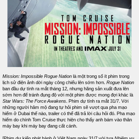
Mission: Impossible Rogue Nation
là một trong số ít phim trong
lịch sử điện ảnh dời ngày công chiếu lên sớm hơn.
Rogue Nation
ban đầu dự tính ra mắt tháng 12, nhưng hãng sản xuất đưa lên
sớm hơn để tránh đụng độ với một phim được mong đợi khác là
Star Wars: The Force Awakens
. Phim dự tính ra mắt 31/7. Với
những người hâm mộ đang tự hỏi phim sẽ vượt qua pha mạo
hiểm ở Dubai thế nào, trailer có thể đã trả lời câu hỏi đó. Pha mạo
hiểm do chính Tom Cruise thực hiện cho thấy anh bám vào thân
máy bay khi máy bay đang cất cánh.
[Phim dự kiến phát hành ở Việt Nam ngày 31/7 với tựa
Nhiệm vụ