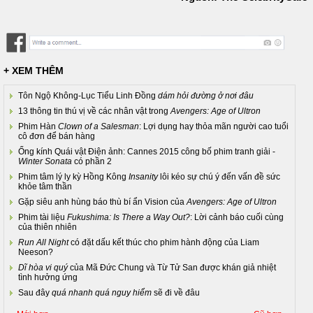
+ XEM THÊM
Tôn Ngộ Không-Lục Tiểu Linh Đồng
dám hỏi đường ở nơi đâu
13 thông tin thú vị về các nhân vật trong
Avengers: Age of Ultron
Phim Hàn
Clown of a Salesman
: Lợi dụng hay thỏa mãn người cao tuổi
cô đơn để bán hàng
Ống kính Quái vật Điện ảnh: Cannes 2015 công bố phim tranh giải -
Winter Sonata
có phần 2
Phim tâm lý ly kỳ Hồng Kông
Insanity
lôi kéo sự chú ý đến vấn đề sức
khỏe tâm thần
Gặp siêu anh hùng báo thù bí ẩn Vision của
Avengers: Age of Ultron
Phim tài liệu
Fukushima: Is There a Way Out?
: Lời cảnh báo cuối cùng
của thiên nhiên
Run All Night
có đặt dấu kết thúc cho phim hành động của Liam
Neeson?
Dĩ hòa vi quý
của Mã Đức Chung và Từ Tử San được khán giả nhiệt
tình hưởng ứng
Sau đây
quá nhanh quá nguy hiểm
sẽ đi về đâu