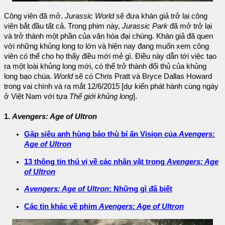
Công viên đã mở.
Jurassic World
sẽ đưa khán giả trở lại công
viên bắt đầu tất cả. Trong phim này,
Jurassic Park
đã mở trở lại
và trở thành một phần của văn hóa đại chúng. Khán giả đã quen
với những khủng long to lớn và hiện nay đang muốn xem công
viên có thể cho họ thấy điều mới mẻ gì. Điều này dẫn tới việc tạo
ra một loài khủng long mới, có thể trở thành đối thủ của khủng
long bạo chúa.
World
sẽ có Chris Pratt và Bryce Dallas Howard
trong vai chính và ra mắt 12/6/2015 [dự kiến phát hành cùng ngày
ở Việt Nam với tựa
Thế giới khủng long
].
1.
Avengers: Age of Ultron
Gặp siêu anh hùng báo thù bí ẩn Vision của
Avengers:
Age of Ultron
13 thông tin thú vị về các nhân vật trong
Avengers: Age
of Ultron
Avengers: Age of Ultron
: Những gì đã biết
Các tin khác về phim
Avengers: Age of Ultron