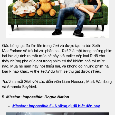
Gấu bông tục tĩu lớn lên trong
Ted
và được tạo ra bởi Seth
MacFarlane sẽ trở lại với phần hai.
Ted 2
là một trong những phim
hài lớn dự tính ra mắt mùa hè này, và trailer xếp loại R đã cho
thấy những pha đùa cợt trong phim có thể khiếm nhã tới mức
nào. Mùa hè năm nay hơi thiếu hài, và không có những phim hài
loại R nào khác, vì thế
Ted 2
dự tính sẽ thu gặt được nhiều.
Ted 2
ra mắt 26/6 với các diễn viên Liam Neeson, Mark Wahlberg
và Amanda Seyfried.
5.
Mission: Impossible: Rogue Nation
Mission: Impossible 5
- Những gì đã biết đến nay