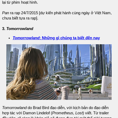
lại từ phim hoạt hình.
Pan
ra rạp 24/7/2015 [dự kiến phát hành cùng ngày ở Việt Nam,
chưa biết tựa ra rạp].
3.
Tomorrowland
Tomorrowland
: Những gì chúng ta biết đến nay
Tomorrowland
do Brad Bird đạo diễn, với kịch bản do đạo diễn
hợp tác với Damon Lindelof (
Prometheus, Lost
) viết. Từ trailer