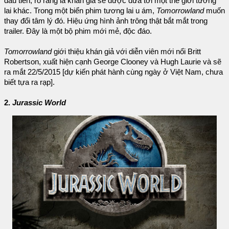
đầu tiên, rõ ràng là khán giả sẽ được đưa tới một thế giới tương
lai khác. Trong một biển phim tương lai u ám,
Tomorrowland
muốn
thay đổi tâm lý đó. Hiệu ứng hình ảnh trông thật bắt mắt trong
trailer. Đây là một bộ phim mới mẻ, độc đáo.
Tomorrowland
giới thiệu khán giả với diễn viên mới nổi Britt
Robertson, xuất hiện cạnh George Clooney và Hugh Laurie và sẽ
ra mắt 22/5/2015 [dự kiến phát hành cùng ngày ở Việt Nam, chưa
biết tựa ra rạp].
2.
Jurassic World