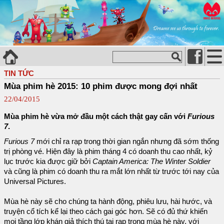
TIN TỨC
Mùa phim hè 2015: 10 phim được mong đợi nhất
22/04/2015
Mùa phim hè vừa mở đầu một cách thật gay cấn với
Furious
7
.
Furious 7
mới chỉ ra rạp trong thời gian ngắn nhưng đã sớm thống
trị phòng vé. Hiện đây là phim tháng 4 có doanh thu cao nhất, kỷ
lục trước kia được giữ bởi
Captain America: The Winter Soldier
và cũng là phim có doanh thu ra mắt lớn nhất từ trước tới nay của
Universal Pictures.
Mùa hè này sẽ cho chúng ta hành động, phiêu lưu, hài hước, và
truyện cổ tích kể lại theo cách gai góc hơn. Sẽ có đủ thứ khiến
mọi tầng lớp khán giả thích thú tại rạp trong mùa hè này, với