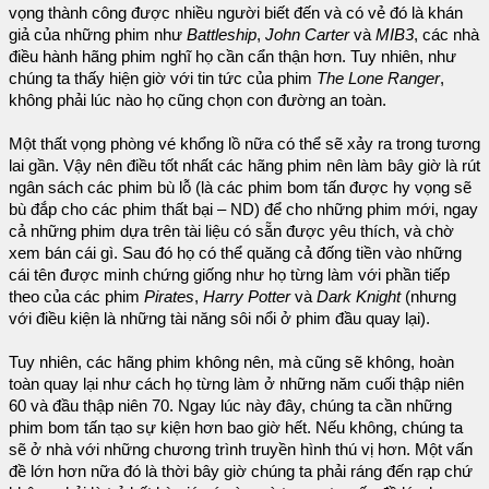
vọng thành công được nhiều người biết đến và có vẻ đó là khán
giả của những phim như
Battleship
,
John Carter
và
MIB3
, các nhà
điều hành hãng phim nghĩ họ cần cẩn thận hơn. Tuy nhiên, như
chúng ta thấy hiện giờ với tin tức của phim
The Lone Ranger
,
không phải lúc nào họ cũng chọn con đường an toàn.
Một thất vọng phòng vé khổng lồ nữa có thể sẽ xảy ra trong tương
lai gần. Vậy nên điều tốt nhất các hãng phim nên làm bây giờ là rút
ngân sách các phim bù lỗ (là các phim bom tấn được hy vọng sẽ
bù đắp cho các phim thất bại – ND) để cho những phim mới, ngay
cả những phim dựa trên tài liệu có sẵn được yêu thích, và chờ
xem bán cái gì. Sau đó họ có thể quăng cả đống tiền vào những
cái tên được minh chứng giống như họ từng làm với phần tiếp
theo của các phim
Pirates
,
Harry Potter
và
Dark Knight
(nhưng
với điều kiện là những tài năng sôi nổi ở phim đầu quay lại).
Tuy nhiên, các hãng phim không nên, mà cũng sẽ không, hoàn
toàn quay lại như cách họ từng làm ở những năm cuối thập niên
60 và đầu thập niên 70. Ngay lúc này đây, chúng ta cần những
phim bom tấn tạo sự kiện hơn bao giờ hết. Nếu không, chúng ta
sẽ ở nhà với những chương trình truyền hình thú vị hơn. Một vấn
đề lớn hơn nữa đó là thời bây giờ chúng ta phải ráng đến rạp chứ