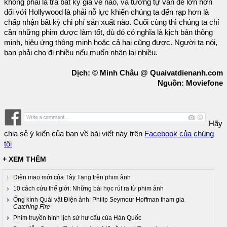
không phải là trả bất kỳ giá vé nào, và tương tự vấn đề lớn hơn
đối với Hollywood là phải nỗ lực khiến chúng ta đến rạp hơn là
chấp nhận bất kỳ chi phí sản xuất nào. Cuối cùng thì chúng ta chỉ
cần những phim được làm tốt, dù đó có nghĩa là kịch bản thông
minh, hiệu ứng thông minh hoặc cả hai cũng được. Người ta nói,
bạn phải cho đi nhiều nếu muốn nhận lại nhiều.
Dịch: © Minh Châu @ Quaivatdienanh.com
Nguồn: Moviefone
Hãy
chia sẻ ý kiến của bạn về bài viết này trên
Facebook của chúng
tôi
+ XEM THÊM
Diện mạo mới của Tây Tạng trên phim ảnh
10 cách cứu thế giới: Những bài học rút ra từ phim ảnh
Ống kính Quái vật Điện ảnh: Philip Seymour Hoffman tham gia
Catching Fire
Phim truyền hình lịch sử hư cấu của Hàn Quốc