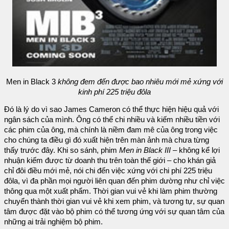
Men in Black 3
không đem đến được bao nhiêu mới mẻ xứng với
kinh phí 225 triệu đôla
Đó là lý do vì sao James Cameron có thể thực hiện hiệu quả với
ngân sách của mình. Ông có thể chi nhiều và kiếm nhiều tiền với
các phim của ông, mà chính là niềm đam mê của ông trong việc
cho chúng ta điều gì đó xuất hiện trên màn ảnh mà chưa từng
thấy trước đây. Khi so sánh, phim
Men in Black III
– không kể lợi
nhuận kiếm được từ doanh thu trên toàn thế giới – cho khán giả
chỉ đôi điều mới mẻ, nói chi đến việc xứng với chi phí 225 triệu
đôla, vì đa phần mọi người liên quan đến phim dường như chỉ việc
thông qua một xuất phẩm. Thời gian vui vẻ khi làm phim thường
chuyển thành thời gian vui vẻ khi xem phim, và tương tự, sự quan
tâm được đặt vào bộ phim có thể tương ứng với sự quan tâm của
những ai trải nghiệm bộ phim.