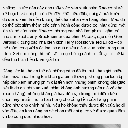
Những tin tức gần đây cho thấy việc sản xuất phim
Ranger
bị trễ
kế hoạch và chi phí còn lên đến 250 triệu đôla, cái giá mà trước
đó được xem là điều không thể chấp nhận với hãng phim. Mặc dù
có thể cắt giảm thêm các cảnh hành động được coi như dùng một
lần rồi bỏ của phim
Ranger
, nhưng các nhà làm phim – gồm có
nhà sản xuất Jerry Bruckheimer của phim
Pirates
, đạo diễn Gore
Verbinski cùng các nhà biên kịch Terry Rossio và Ted Elliott – có
thể thận trọng với việc loại bỏ quá nhiều giá trị của phim trong quá
trình. Xét cho cùng thì một số trong những cảnh bị cắt lại có thể là
điều thu hút nhiều khán giả hơn.
Đáng tiếc là khó có thể nói những cảnh đó thu hút khán giả nhiều
đến mức nào. Trong khi khán giả bình thường không phải luôn bị
hấp dẫn xem những phim đắt tiền hơn những phim không đắt (đặc
biệt là do chi phí sản xuất phim không ảnh hưởng đến giá vé cho
khách hàng), những khán giả hay đến rạp trong thời điểm kén
chọn này muốn một tí hào hứng cho đồng tiền của hãng phim
cũng như cho chính mình. Nếu họ không thấy được tiền của họ đi
vào đâu, có khả năng họ sẽ chọn một cái gì có vẻ được quan tâm
và bỏ công sức nhiều hơn.