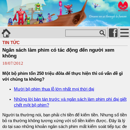
TIN TỨC
Ngân sách làm phim có tác động đến người xem
không
18/07/2012
Một bộ phim tốn 250 triệu đôla để thực hiện thì có vấn đề gì
với chúng ta không?
Mười bộ phim thua lỗ lớn nhất mọi thời đại
Những lời bàn tán trước và ngân sách làm phim phì đại giết
chết một bộ phim?
Người ta thường nói, bạn phải chi tiền để kiếm tiền. Nhưng số tiền
bỏ ra thường không tương xứng với số tiền kiếm được. Đây là lý
do tại sao những khoản ngân sách phim mất kiểm soát tiếp tục đe