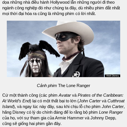
dọa những nhà điều hành Hollywood lẫn những người đi theo
ngành công nghiệp đó như chúng ta đây, dù nhiều phim đắt nhất
mọi thời đại hóa ra cũng là những phim có lời nhất.
Cảnh phim
The Lone Ranger
Cứ một thành công (các phim
Avatar
và
Pirates of the Caribbean:
At World’s End
) lại có một thất bại to lớn (
John Carter
và
Cutthroat
Island
), và ngay lúc này đây, sau khi chịu lỗ cho phim
John Carter
,
hãng Disney có lý do chính đáng để lo rằng bộ phim
Lone Ranger
của họ, với sự tham gia của Armie Hammer và Johnny Depp,
cũng sẽ giống hai phim gần đây.