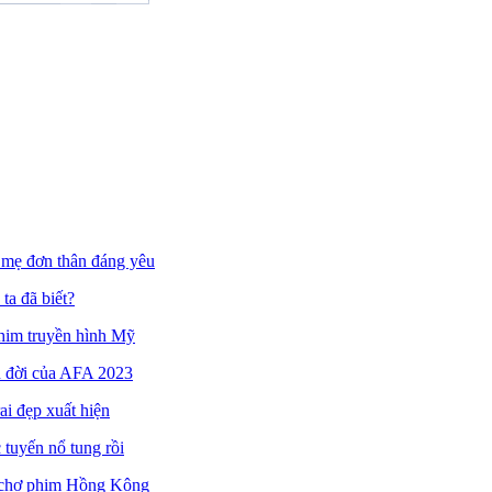
 mẹ đơn thân đáng yêu
ta đã biết?
phim truyền hình Mỹ
n đời của AFA 2023
ai đẹp xuất hiện
 tuyến nổ tung rồi
 chợ phim Hồng Kông