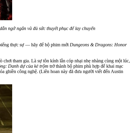
dẫn ngớ ngẩn và đủ sức thuyết phục để lay chuyển
i biếng thực sự — hãy để bộ phim mới
Dungeons & Dragons: Honor
ò chơi tham gia. Là sự tôn kính lẫn cóp nhại nhẹ nhàng cùng một lúc,
ồng: Danh dự của kẻ trộm
trở thành bộ phim phù hợp để khai mạc
hóa ghiền công nghệ. (Liên hoan này đã đưa người viết đến Austin