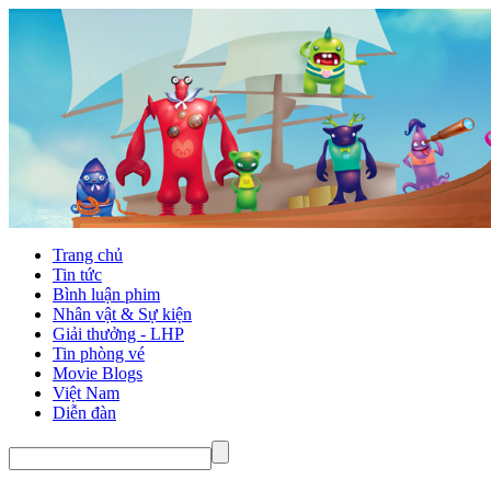
Trang chủ
Tin tức
Bình luận phim
Nhân vật & Sự kiện
Giải thưởng - LHP
Tin phòng vé
Movie Blogs
Việt Nam
Diễn đàn