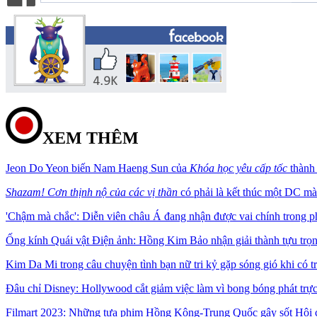
XEM THÊM
Jeon Do Yeon biến Nam Haeng Sun của
Khóa học yêu cấp tốc
thành
Shazam! Cơn thịnh nộ của các vị thần
có phải là kết thúc một DC mà 
'Chậm mà chắc': Diễn viên châu Á đang nhận được vai chính trong 
Ống kính Quái vật Điện ảnh: Hồng Kim Bảo nhận giải thành tựu trọ
Kim Da Mi trong câu chuyện tình bạn nữ tri kỷ gặp sóng gió khi có tr
Đâu chỉ Disney: Hollywood cắt giảm việc làm vì bong bóng phát trực
Filmart 2023: Những tựa phim Hồng Kông-Trung Quốc gây sốt Hội