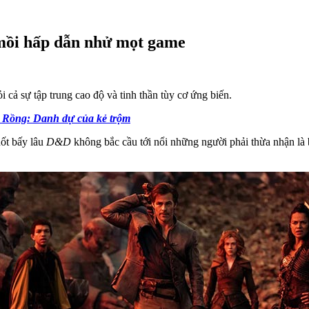
mồi hấp dẫn nhử mọt game
ỏi cả sự tập trung cao độ và tinh thần tùy cơ ứng biến.
 Rồng: Danh dự của kẻ trộm
uốt bấy lâu
D&D
không bắc cầu tới nổi những người phải thừa nhận là 