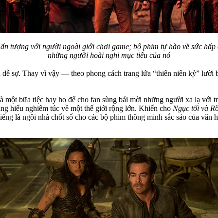
ấn tượng với người ngoài giới chơi game; bộ phim tự hào về sức hấp 
những người hoài nghi mục tiêu của nó
ều dễ sợ. Thay vì vậy — theo phong cách trang lứa “thiên niên kỷ” lườ
 một bữa tiệc hay ho để cho fan sùng bái mời những người xa lạ với tr
ắng hiểu nghiêm túc về một thế giới rộng lớn. Khiến cho
Ngục tối và R
iếng là ngôi nhà chốt sổ cho các bộ phim thông minh sắc sảo của văn 