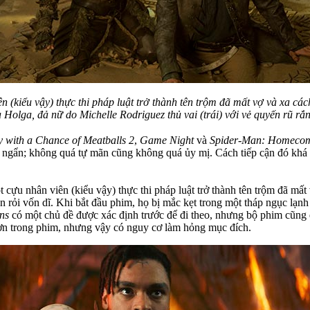
n (kiểu vậy) thực thi pháp luật trở thành tên trộm đã mất vợ và xa cá
 Holga, đả nữ do Michelle Rodriguez thủ vai (trái) với vẻ quyến rũ rắn
 with a Chance of Meatballs 2
,
Game Night
và
Spider-Man: Homeco
ớ ngẩn; không quá tự mãn cũng không quá ủy mị. Cách tiếp cận đó khá
t cựu nhân viên (kiểu vậy) thực thi pháp luật trở thành tên trộm đã mấ
n rỏi vốn dĩ. Khi bắt đầu phim, họ bị mắc kẹt trong một tháp ngục lạnh
ns
có một chủ đề được xác định trước để đi theo, nhưng bộ phim cũng 
 hơn trong phim, nhưng vậy có nguy cơ làm hỏng mục đích.