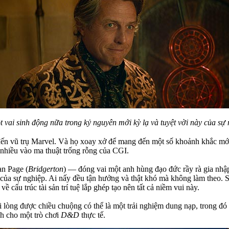
vai sinh động nữa trong kỷ nguyên mới kỳ lạ và tuyệt vời này của sự
đến vũ trụ Marvel. Và họ xoay xở để mang đến một số khoảnh khắc mớ
 nhiều vào ma thuật trống rỗng của CGI.
an Page (
Bridgerton
) — đóng vai một anh hùng đạo đức rầy rà gia nh
 của sự nghiệp. Ai nấy đều tận hưởng và thật khó mà không làm theo. S
 cấu trúc tài sản trí tuệ lắp ghép tạo nên tất cả niềm vui này.
 lòng được chiều chuộng có thể là một trải nghiệm dung nạp, trong đó 
h cho một trò chơi
D&D
thực tế.