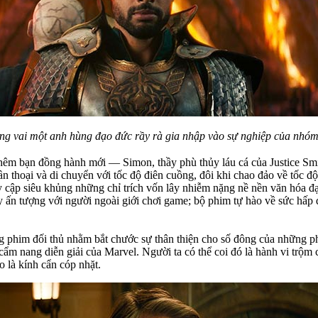
g vai một anh hùng đạo đức rầy rà gia nhập vào sự nghiệp của nhóm
hêm bạn đồng hành mới — Simon, thầy phù thủy láu cá của Justice Smit
thần thoại và di chuyển với tốc độ điên cuồng, đôi khi chao đảo về tốc 
truy cập siêu khủng những chỉ trích vốn lây nhiễm nặng nề nền văn hóa
y ấn tượng với người ngoài giới chơi game; bộ phim tự hào về sức hấp
ãng phim đối thủ nhằm bắt chước sự thân thiện cho số đông của những 
ẩm nang diễn giải của Marvel. Người ta có thể coi đó là hành vi trộm 
 là kính cẩn cóp nhặt.