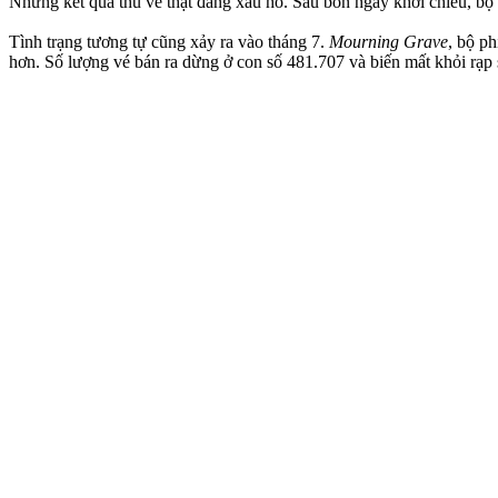
Nhưng kết quả thu về thật đáng xấu hổ. Sau bốn ngày khởi chiếu, b
Tình trạng tương tự cũng xảy ra vào tháng 7.
Mourning Grave
, bộ p
hơn. Số lượng vé bán ra dừng ở con số 481.707 và biến mất khỏi rạp 