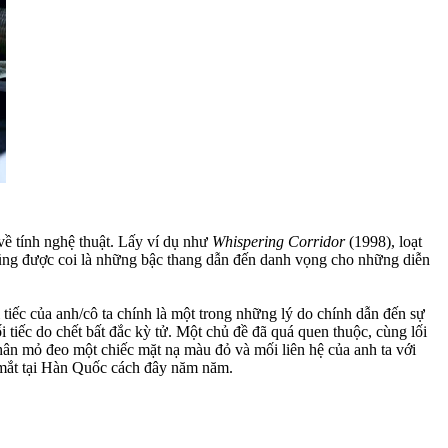
về tính nghệ thuật. Lấy ví dụ như
Whispering Corridor
(1998), loạt
o cũng được coi là những bậc thang dẫn đến danh vọng cho những diễn
 tiếc của anh/cô ta chính là một trong những lý do chính dẫn đến sự
 tiếc do chết bất đắc kỳ tử. Một chủ đề đã quá quen thuộc, cùng lối
nhân mỏ đeo một chiếc mặt nạ màu đỏ và mối liên hệ của anh ta với
mắt tại Hàn Quốc cách đây năm năm.