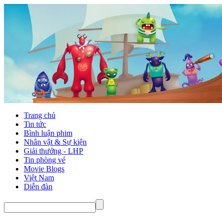
Trang chủ
Tin tức
Bình luận phim
Nhân vật & Sự kiện
Giải thưởng - LHP
Tin phòng vé
Movie Blogs
Việt Nam
Diễn đàn