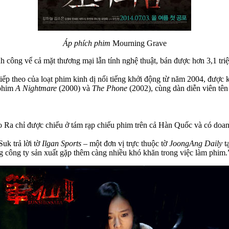
Áp phích phim
Mourning Grave
h công vể cả mặt thương mại lẫn tính nghệ thuật, bán được hơn 3,1 triệ
tiếp theo của loạt phim kinh dị nổi tiếng khởi động từ năm 2004, được 
 phim
A Nightmare
(2000) và
The Phone
(2002), cùng dàn diễn viên tê
Ra chỉ được chiếu ở tám rạp chiếu phim trên cả Hàn Quốc và có doanh
uk trả lời tờ
Ilgan Sports
– một đơn vị trực thuộc tờ
JoongAng Daily
t
ng công ty sản xuất gặp thêm càng nhiều khó khăn trong việc làm phim.