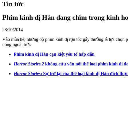
Tin tức
Phim kinh dị Hàn đang chìm trong kinh h
28/10/2014
Vào mùa hè, những bộ phim kinh dị rợn tóc gáy thường là lựa chọn ph
nóng ngoài trời.
Phim kinh dị Hàn cạn kiệt yếu tố hấp dẫn
Horror Stories 2
không cứu vãn nổi thể loại phim kinh dị đ
Horror Stories
: Sự trở lại của thể loại kinh dị Hàn đích thự