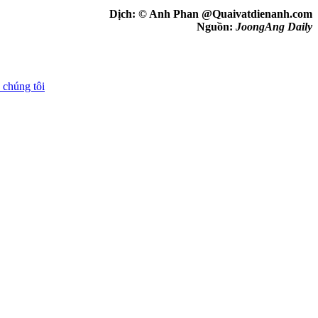
Dịch: © Anh Phan @Quaivatdienanh.com
Nguồn:
JoongAng Daily
 chúng tôi