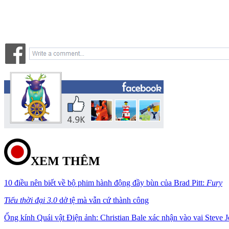
XEM THÊM
10 điều nên biết về bộ phim hành động đầy bùn của Brad Pitt:
Fury
Tiểu thời đại 3.0
dở tệ mà vẫn cứ thành công
Ống kính Quái vật Điện ảnh: Christian Bale xác nhận vào vai Steve J