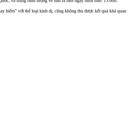
Quốc, và trung bình lượng vé bán ra mỗi ngày dưới mức 15.000.
ay hiếm” với thể loại kinh dị, cũng không thu được kết quả khả quan