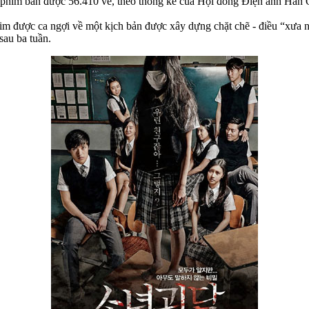
ộ phim bán được 56.410 vé, theo thống kê của Hội đồng Điện ảnh Hàn 
him được ca ngợi về một kịch bản được xây dựng chặt chẽ - điều “xưa n
sau ba tuần.