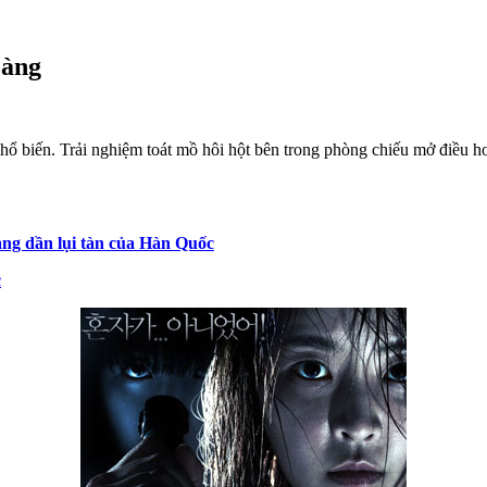
oàng
ổ biến. Trải nghiệm toát mồ hôi hột bên trong phòng chiếu mở điều hoà
ang dần lụi tàn của Hàn Quốc
c