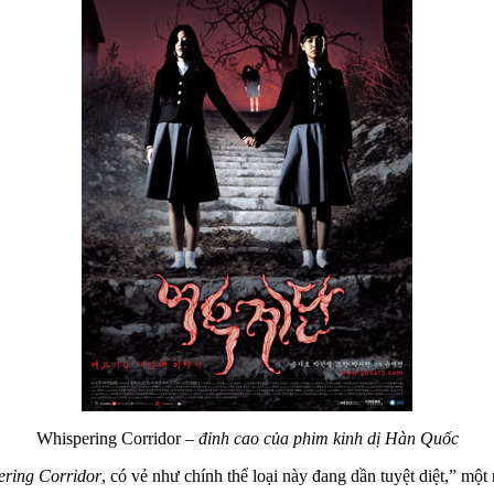
Whispering Corridor
– đỉnh cao của phim kinh dị Hàn Quốc
ering Corridor
, có vẻ như chính thể loại này đang dần tuyệt diệt,” m