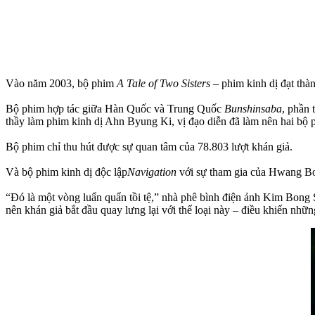
Vào năm 2003, bộ phim
A Tale of Two Sisters
– phim kinh dị đạt thàn
Bộ phim hợp tác giữa Hàn Quốc và Trung Quốc
Bunshinsaba
, phần 
thầy làm phim kinh dị Ahn Byung Ki, vị đạo diễn đã làm nên hai bộ
Bộ phim chỉ thu hút được sự quan tâm của 78.803 lượt khán giả.
Và bộ phim kinh dị độc lập
Navigation
với sự tham gia của Hwang Bo 
“Đó là một vòng luẩn quẩn tồi tệ,” nhà phê bình điện ảnh Kim Bong S
nên khán giả bắt đầu quay lưng lại với thể loại này – điều khiến nhữ