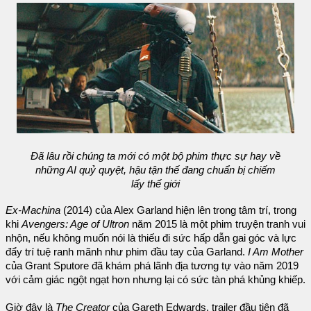
Đã lâu rồi chúng ta mới có một bộ phim thực sự hay về
những AI quỷ quyệt, hậu tận thế đang chuẩn bị chiếm
lấy thế giới
Ex-Machina
(2014) của Alex Garland hiện lên trong tâm trí, trong
khi
Avengers: Age of Ultron
năm 2015 là một phim truyện tranh vui
nhộn, nếu không muốn nói là thiếu đi sức hấp dẫn gai góc và lực
đẩy trí tuệ ranh mãnh như phim đầu tay của Garland.
I Am Mother
của Grant Sputore đã khám phá lãnh địa tương tự vào năm 2019
với cảm giác ngột ngạt hơn nhưng lại có sức tàn phá khủng khiếp.
Giờ đây là
The Creator
của Gareth Edwards, trailer đầu tiên đã