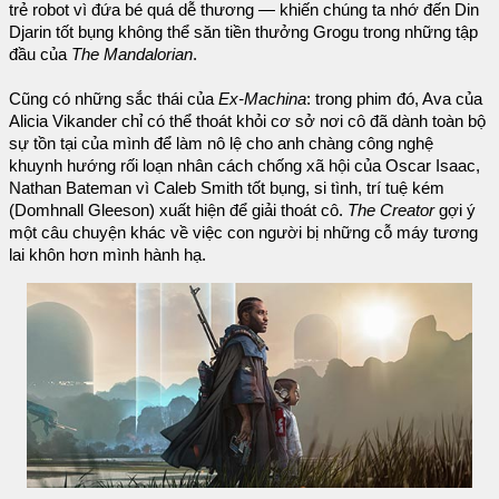
trẻ robot vì đứa bé quá dễ thương — khiến chúng ta nhớ đến Din
Djarin tốt bụng không thể săn tiền thưởng Grogu trong những tập
đầu của
The Mandalorian
.
Cũng có những sắc thái của
Ex-Machina
: trong phim đó, Ava của
Alicia Vikander chỉ có thể thoát khỏi cơ sở nơi cô đã dành toàn bộ
sự tồn tại của mình để làm nô lệ cho anh chàng công nghệ
khuynh hướng rối loạn nhân cách chống xã hội của Oscar Isaac,
Nathan Bateman vì Caleb Smith tốt bụng, si tình, trí tuệ kém
(Domhnall Gleeson) xuất hiện để giải thoát cô.
The Creator
gợi ý
một câu chuyện khác về việc con người bị những cỗ máy tương
lai khôn hơn mình hành hạ.