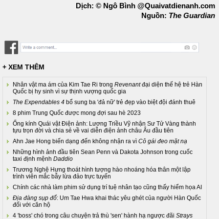
Dịch: © Ngô Bình @Quaivatdienanh.com
Nguồn:
The Guardian
+ XEM THÊM
Nhân vật ma ám của Kim Tae Ri trong
Revenant
đại diện thế hệ trẻ Hàn
Quốc bị hy sinh vì sự thịnh vượng quốc gia
The Expendables 4
bổ sung ba 'đả nữ' trẻ đẹp vào biệt đội đánh thuê
8 phim Trung Quốc được mong đợi sau hè 2023
Ống kính Quái vật Điện ảnh: Lương Triều Vỹ nhận Sư Tử Vàng thành
tựu trọn đời và chia sẻ về vai diễn điện ảnh châu Âu đầu tiên
Ahn Jae Hong biến dạng đến không nhận ra vì
Cô gái đeo mặt nạ
Những hình ảnh đầu tiên Sean Penn và Dakota Johnson trong cuốc
taxi định mệnh
Daddio
Trương Nghệ Hưng thoát hình tượng hào nhoáng hóa thân một lập
trình viên mắc bẫy lừa đảo trực tuyến
Chính các nhà làm phim sử dụng trí tuệ nhân tạo cũng thấy hiểm họa AI
Địa đàng sụp đổ
: Um Tae Hwa khai thác yêu ghét của người Hàn Quốc
đối với căn hộ
4 'boss' chó trong câu chuyện trả thù 'sen' hành hạ ngược đãi
Strays