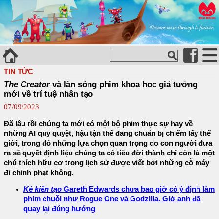
TIN TỨC
The Creator
và làn sóng phim khoa học giả tưởng
mới về trí tuệ nhân tạo
07/09/2023
Đã lâu rồi chúng ta mới có một bộ phim thực sự hay về
những AI quỷ quyệt, hậu tận thế đang chuẩn bị chiếm lấy thế
giới, trong đó những lựa chọn quan trọng do con người đưa
ra sẽ quyết định liệu chúng ta có tiêu đời thành chỉ còn là một
chú thích hữu cơ trong lịch sử được viết bởi những cỗ máy
đi chinh phạt không.
Kẻ kiến tạo
Gareth Edwards chưa bao giờ có ý định làm
phim chuỗi như Rogue One và Godzilla. Giờ anh đã
quay lại đúng hướng