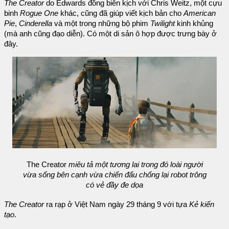
The Creator
do Edwards đồng biên kịch với Chris Weitz, một cựu
binh
Rogue One
khác, cũng đã giúp viết kịch bản cho
American
Pie
,
Cinderella
và một trong những bộ phim
Twilight
kinh khủng
(mà anh cũng đạo diễn). Có một di sản ô hợp được trưng bày ở
đây.
The Creator
miêu tả một tương lai trong đó loài người
vừa sống bên cạnh vừa chiến đấu chống lại robot trông
có vẻ đầy đe dọa
The Creator
ra rạp ở Việt Nam ngày 29 tháng 9 với tựa
Kẻ kiến
tạo
.