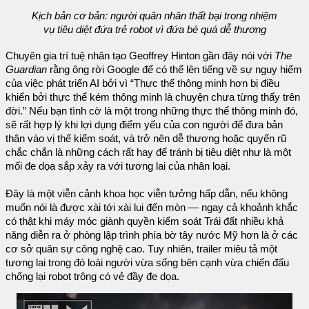
Kịch bản cơ bản: người quân nhân thất bại trong nhiệm
vụ tiêu diệt đứa trẻ robot vì đứa bé quá dễ thương
Chuyên gia trí tuệ nhân tạo Geoffrey Hinton gần đây nói với
The
Guardian
rằng ông rời Google để có thể lên tiếng về sự nguy hiểm
của việc phát triển AI bởi vì “Thực thể thông minh hơn bị điều
khiển bởi thực thể kém thông minh là chuyện chưa từng thấy trên
đời.” Nếu bạn tình cờ là một trong những thực thể thông minh đó,
sẽ rất hợp lý khi lợi dụng điểm yếu của con người để đưa bản
thân vào vị thế kiểm soát, và trở nên dễ thương hoặc quyến rũ
chắc chắn là những cách rất hay để tránh bị tiêu diệt như là một
mối đe dọa sắp xảy ra với tương lai của nhân loại.
Đây là một viễn cảnh khoa học viễn tưởng hấp dẫn, nếu không
muốn nói là được xài tới xài lui đến mòn — ngay cả khoảnh khắc
có thật khi máy móc giành quyền kiểm soát Trái đất nhiều khả
năng diễn ra ở phòng lập trình phía bờ tây nước Mỹ hơn là ở các
cơ sở quân sự công nghệ cao. Tuy nhiên, trailer miêu tả một
tương lai trong đó loài người vừa sống bên cạnh vừa chiến đấu
chống lại robot trông có vẻ đầy đe dọa.