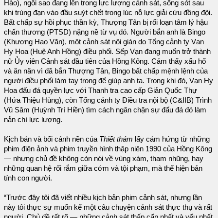
Hào), ngôi sao đang lên trong lực lượng cảnh sát, sống sót sau
khi trúng đạn vào đầu suýt chết trong lúc nỗ lực giải cứu đồng đội.
Bất chấp sự hồi phục thần kỳ, Thượng Tân bị rối loạn tâm lý hậu
chấn thương (PTSD) nặng nề từ vụ đó. Người bắn anh là Bingo
(Khương Hạo Văn), một cảnh sát nội gián do Tổng cảnh ty Vạn
Hy Hoa (Huệ Anh Hồng) điều phối. Sếp Vạn đang muốn trở thành
nữ Ủy viên Cảnh sát đầu tiên của Hồng Kông. Cảm thấy xấu hổ
và ăn năn vì đã bắn Thượng Tân, Bingo bất chấp mệnh lệnh của
người điều phối làm tay trong để giúp anh ta. Trong khi đó, Vạn Hy
Hoa đấu đá quyền lực với Thanh tra cao cấp Giản Quốc Thự
(Hứa Thiệu Hùng), còn Tổng cảnh ty Điều tra nội bộ (C&IIB) Trình
Vũ Sâm (Huỳnh Trí Hiền) tìm cách ngăn chặn sự đấu đá đó làm
nản chí lực lượng.
Kịch bản và bối cảnh nền của
Thiết thám
lấy cảm hứng từ những
phim điện ảnh và phim truyền hình thập niên 1990 của Hồng Kông
— nhưng chủ đề không còn nói về vùng xám, tham nhũng, hay
những quan hệ rối rắm giữa cớm và tội phạm, mà thể hiện bản
tính con người.
“Trước đây tôi đã viết nhiều kịch bản phim cảnh sát, nhưng lần
này tôi thực sự muốn kể một câu chuyện cảnh sát thực thụ và rất
người. Chủ đề rất rõ — những cảnh sát thấp cấp nhất và yếu nhất