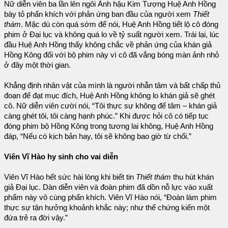
Nữ diễn viên ba lần lên ngôi Ảnh hậu Kim Tượng Huệ Anh Hồng
bày tỏ phấn khích với phản ứng ban đầu của người xem
Thiết
thám
. Mặc dù còn quá sớm để nói, Huệ Anh Hồng tiết lộ cô đóng
phim ở Đại lục và không quá lo về tỷ suất người xem. Trái lại, lúc
đầu Huệ Anh Hồng thấy không chắc về phản ứng của khán giả
Hồng Kông đối với bộ phim này vì cô đã vắng bóng màn ảnh nhỏ
ở đây một thời gian.
Khẳng định nhân vật của mình là người nhẫn tâm và bất chấp thủ
đoạn để đạt mục đích, Huệ Anh Hồng không lo khán giả sẽ ghét
cô. Nữ diễn viên cười nói, “Tôi thực sự không để tâm – khán giả
càng ghét tôi, tôi càng hạnh phúc.” Khi được hỏi cô có tiếp tục
đóng phim bộ Hồng Kông trong tương lai không, Huệ Anh Hồng
đáp, “Nếu có kịch bản hay, tôi sẽ không bao giờ từ chối.”
Viên Vĩ Hào hy sinh cho vai diễn
Viên Vĩ Hào hết sức hài lòng khi biết tin
Thiết thám
thu hút khán
giả Đại lục. Dàn diễn viên và đoàn phim đã dồn nỗ lực vào xuất
phẩm này vô cùng phấn khích. Viên Vĩ Hào nói, “Đoàn làm phim
thực sự tận hưởng khoảnh khắc này; như thể chứng kiến một
đứa trẻ ra đời vậy.”