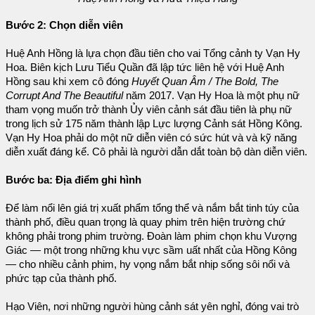
Bước 2: Chọn diễn viên
Huệ Anh Hồng là lựa chọn đầu tiên cho vai Tổng cảnh ty Vạn Hy
Hoa. Biên kịch Lưu Tiểu Quần đã lập tức liên hệ với Huệ Anh
Hồng sau khi xem cô đóng
Huyết Quan Âm / The Bold, The
Corrupt And The Beautiful
năm 2017. Vạn Hy Hoa là một phụ nữ
tham vọng muốn trở thành Ủy viên cảnh sát đầu tiên là phụ nữ
trong lịch sử 175 năm thành lập Lực lượng Cảnh sát Hồng Kông.
Vạn Hy Hoa phải do một nữ diễn viên có sức hút và và kỹ năng
diễn xuất đáng kể. Cô phải là người dẫn dắt toàn bộ dàn diễn viên.
Bước ba: Địa điểm ghi hình
Để làm nổi lên giá trị xuất phẩm tổng thể và nắm bắt tinh túy của
thành phố, điều quan trọng là quay phim trên hiện trường chứ
không phải trong phim trường. Đoàn làm phim chọn khu Vượng
Giác — một trong những khu vực sầm uất nhất của Hồng Kông
— cho nhiều cảnh phim, hy vọng nắm bắt nhịp sống sôi nổi và
phức tạp của thành phố.
Hạo Viên, nơi những người hùng cảnh sát yên nghỉ, đóng vai trò