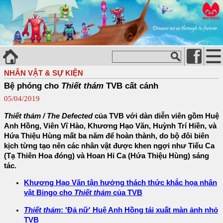
NHÂN VẬT & SỰ KIỆN
Bệ phóng cho
Thiết thám
TVB cất cánh
05/04/2019
Thiết thám / The Defected
của TVB với dàn diễn viên gồm Huệ
Anh Hồng, Viên Vĩ Hào, Khương Hạo Văn, Huỳnh Trí Hiền, và
Hứa Thiệu Hùng mất ba năm để hoàn thành, do bộ đôi biên
kịch từng tạo nên các nhân vật được khen ngợi như Tiếu Ca
(Tạ Thiên Hoa đóng) và Hoan Hỉ Ca (Hứa Thiệu Hùng) sáng
tác.
Khương Hạo Văn tận hưởng thách thức khắc họa nhân
vật Bingo cho
Thiết thám
của TVB
Thiết thám
: 'Đả nữ' Huệ Anh Hồng tái xuất màn ảnh nhỏ
TVB