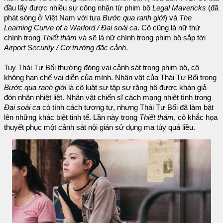
đầu lấy được nhiều sự công nhận từ phim bộ
Legal Mavericks
(đã
phát sóng ở Việt Nam với tựa
Bước qua ranh giới
) và
The
Learning Curve of a Warlord / Đại soái ca
. Cô cũng là nữ thứ
chính trong
Thiết thám
và sẽ là nữ chính trong phim bộ sắp tới
Airport Security / Cơ trường đặc cảnh
.
Tuy Thái Tư Bối thường đóng vai cảnh sát trong phim bộ, cô
không hạn chế vai diễn của mình. Nhân vật của Thái Tư Bối trong
Bước qua ranh giới
là cô luật sư tập sự răng hô được khán giả
đón nhận nhiệt liệt. Nhân vật chiến sĩ cách mạng nhiệt tình trong
Đại soái ca
có tính cách tương tự, nhưng Thái Tư Bối đã làm bật
lên những khác biệt tinh tế. Lần này trong
Thiết thám
, cô khắc họa
thuyết phục một cảnh sát nội gián sử dụng ma túy quá liều.