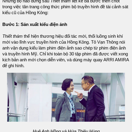
Những bộ não đứng sau
Thiết thám
liệt kê ba bước then chốt
trong việc tân trang công thức phim bộ truyền hình đề tài cảnh sát
kiểu cũ của Hồng Kông:
Bước 1: Sản xuất kiểu điện ảnh
Thiết thám
thể hiện thương hiệu đối tác mới, thổi luồng sinh khí
mới vào lĩnh vực truyền hình của Hồng Kông. Tô Vạn Thông nói
anh vận dụng kiểu làm phim điện ảnh sao chép từ phim điện ảnh
và truyền hình Mỹ. Chỉ khi toàn bộ 30 tập phim đã được viết xong
kịch bản anh mới chọn diễn viên, và dùng máy quay ARRI AMIRA
để ghi hình.
Huệ Anh Hồng và Hứa Thiệu Hùng