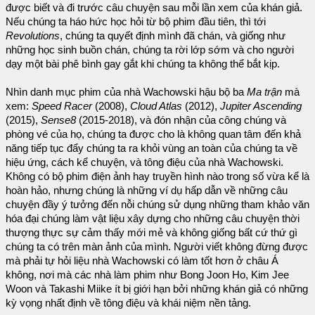
được biết và đi trước câu chuyện sau mỗi lần xem của khán giả.
Nếu chúng ta háo hức học hỏi từ bộ phim đầu tiên, thì tới
Revolutions
, chúng ta quyết định mình đã chán, và giống như
những học sinh buồn chán, chúng ta rời lớp sớm và cho người
dạy một bài phê bình gay gắt khi chúng ta không thể bắt kịp.
Nhìn danh mục phim của nhà Wachowski hậu bộ ba
Ma trận
mà
xem:
Speed Racer
(2008),
Cloud Atlas
(2012),
Jupiter Ascending
(2015),
Sense8
(2015-2018), và đón nhận của công chúng và
phòng vé của họ, chúng ta được cho là không quan tâm đến khả
năng tiếp tục đẩy chúng ta ra khỏi vùng an toàn của chúng ta về
hiệu ứng, cách kể chuyện, và tông điệu của nhà Wachowski.
Không có bộ phim điện ảnh hay truyền hình nào trong số vừa kể là
hoàn hảo, nhưng chúng là những ví dụ hấp dẫn về những câu
chuyện đầy ý tưởng đến nỗi chúng sử dụng những tham khảo văn
hóa đại chúng làm vật liệu xây dựng cho những câu chuyện thời
thượng thực sự cảm thấy mới mẻ và không giống bất cứ thứ gì
chúng ta có trên màn ảnh của mình. Người viết không đừng được
mà phải tự hỏi liệu nhà Wachowski có làm tốt hơn ở châu Á
không, nơi mà các nhà làm phim như Bong Joon Ho, Kim Jee
Woon và Takashi Miike ít bị giới hạn bởi những khán giả có những
kỳ vọng nhất định về tông điệu và khái niệm nền tảng.