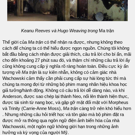
Keanu Reeves và Hugo Weaving trong
Ma trận
Thế giới của
Ma trận
có thể nhận ra được, nhưng không theo
cách để chúng ta có thể hiểu được ngọn nguồn. Chúng tôi không
bắt đầu bằng cách nhận được giải thích, câu trả lời cho bí ẩn, mãi
cho đến khoảng 27 phút sau đó, và thậm chí những câu trả lời ấy
cũng không cung cấp ý nghĩa rõ ràng hoàn toàn. Điều cực kỳ ấn
tượng về
Ma trận
là sự kiên nhẫn, không có cảm giác nhà
Wachowski cảm thấy cần phải cung cấp sự hài lòng tức thì mà
chúng ta mong đợi từ những bộ phim mang nhãn hiệu khoa học
giả tưởng/hành động. Không có câu trả lời dễ dàng nào, và khi
Anderson, được sao chép lại thành Neo, nổi lên thành hiện thực,
được tái sinh từ nang bọc, và gặp gỡ mặt đối mặt với Morpheus
và Trinity (Carrie-Anne Moss),
Ma trận
càng trở nên khó hiểu hơn
. Nhưng những câu hỏi triết học và tôn giáo mà bộ phim đặt ra
được mở ra thông qua ngôn ngữ điện ảnh biến hóa của nhà
Wachowski, một ngôn ngữ không giới hạn trong những ảnh
hưởng và kỳ vọng của người Mỹ.