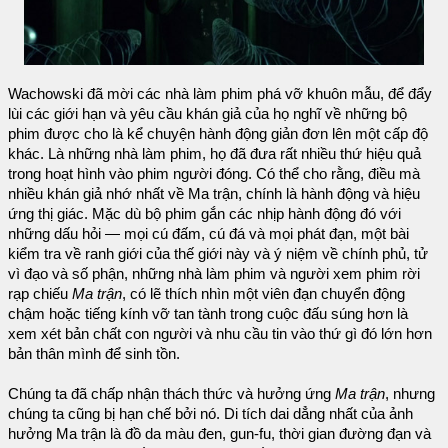
Wachowski đã mời các nhà làm phim phá vỡ khuôn mẫu, để đẩy
lùi các giới hạn và yêu cầu khán giả của họ nghĩ về những bộ
phim được cho là kể chuyện hành động giản đơn lên một cấp độ
khác. Là những nhà làm phim, họ đã đưa rất nhiều thứ hiệu quả
trong hoạt hình vào phim người đóng. Có thể cho rằng, điều mà
nhiều khán giả nhớ nhất về Ma trận, chính là hành động và hiệu
ứng thị giác. Mặc dù bộ phim gắn các nhịp hành động đó với
những dấu hỏi — mọi cú đấm, cú đá và mọi phát đạn, một bài
kiểm tra về ranh giới của thế giới này và ý niệm về chính phủ, tử
vì đạo và số phận, những nhà làm phim và người xem phim rời
rạp chiếu
Ma trận
, có lẽ thích nhìn một viên đạn chuyển động
chậm hoặc tiếng kính vỡ tan tành trong cuộc đấu súng hơn là
xem xét bản chất con người và nhu cầu tin vào thứ gì đó lớn hơn
bản thân mình để sinh tồn.
Chúng ta đã chấp nhận thách thức và hưởng ứng
Ma trận
, nhưng
chúng ta cũng bị hạn chế bởi nó. Di tích dai dẳng nhất của ảnh
hưởng Ma trận là đồ da màu đen, gun-fu, thời gian đường đạn và