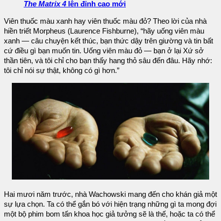
The Matrix 4
lên đỉnh cao mới
Viên thuốc màu xanh hay viên thuốc màu đỏ? Theo lời của nhà
hiền triết Morpheus (Laurence Fishburne), “hãy uống viên màu
xanh — câu chuyện kết thúc, bạn thức dậy trên giường và tin bất
cứ điều gì bạn muốn tin. Uống viên màu đỏ — bạn ở lại Xứ sở
thần tiên, và tôi chỉ cho bạn thấy hang thỏ sâu đến đâu. Hãy nhớ:
tôi chỉ nói sự thật, không có gì hơn.”
Hai mươi năm trước, nhà Wachowski mang đến cho khán giả một
sự lựa chọn. Ta có thể gắn bó với hiện trạng những gì ta mong đợi
một bộ phim bom tấn khoa học giả tưởng sẽ là thế, hoặc ta có thể