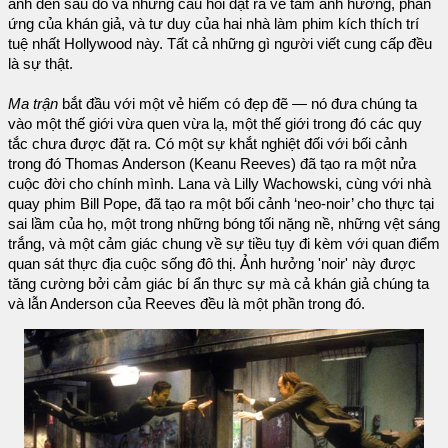
ảnh đến sau đó và những câu hỏi đặt ra về tầm ảnh hưởng, phản
ứng của khán giả, và tư duy của hai nhà làm phim kích thích trí
tuệ nhất Hollywood này. Tất cả những gì người viết cung cấp đều
là sự thật.
Ma trận
bắt đầu với một vẻ hiếm có đẹp đẽ — nó đưa chúng ta
vào một thế giới vừa quen vừa lạ, một thế giới trong đó các quy
tắc chưa được đặt ra. Có một sự khắt nghiệt đối với bối cảnh
trong đó Thomas Anderson (Keanu Reeves) đã tạo ra một nửa
cuộc đời cho chính mình. Lana và Lilly Wachowski, cùng với nhà
quay phim Bill Pope, đã tạo ra một bối cảnh ‘neo-noir’ cho thực tại
sai lầm của họ, một trong những bóng tối nặng nề, những vệt sáng
trắng, và một cảm giác chung về sự tiều tụy đi kèm với quan điểm
quan sát thực địa cuộc sống đô thị. Ảnh hưởng 'noir' này được
tăng cường bởi cảm giác bí ẩn thực sự mà cả khán giả chúng ta
và lẫn Anderson của Reeves đều là một phần trong đó.