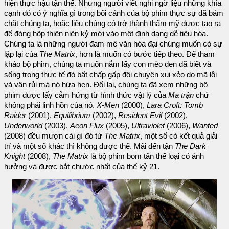
hiện thực hậu tận thế. Nhưng người viết nghi ngờ liệu những khía
cạnh đó có ý nghĩa gì trong bối cảnh của bộ phim thực sự đã bám
chặt chúng ta, hoặc liệu chúng có trở thành thẩm mỹ được tạo ra
để đóng hộp thiên niên kỷ mới vào một định dạng dễ tiêu hóa.
Chúng ta là những người đam mê văn hóa đại chúng muốn có sự
lặp lại của
The Matrix
, hơn là muốn có bước tiếp theo. Để tham
khảo bộ phim, chúng ta muốn nắm lấy con mèo đen đã biết và
sống trong thực tế đó bất chấp gấp đôi chuyện xui xẻo do mã lỗi
và vận rủi mà nó hứa hẹn. Đổi lại, chúng ta đã xem những bộ
phim được lấy cảm hứng từ hình thức vật lý của
Ma trận
chứ
không phải linh hồn của nó.
X-Men
(2000),
Lara Croft: Tomb
Raider
(2001),
Equilibrium
(2002),
Resident Evil
(2002),
Underworld
(2003),
Aeon Flux
(2005),
Ultraviolet
(2006),
Wanted
(2008) đều mượn cái gì đó từ
The Matrix
, một số có kết quả giải
trí và một số khác thì không được thế. Mãi đến tận
The Dark
Knight
(2008),
The Matrix
là bộ phim bom tấn thể loại có ảnh
hưởng và được bắt chước nhất của thế kỷ 21.