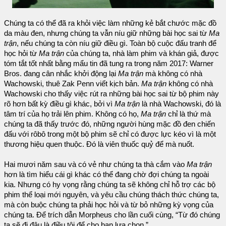
Chúng ta có thể đã ra khỏi việc làm những kẻ bắt chước mặc đồ
da màu đen, nhưng chúng ta vẫn níu giữ những bài học sai từ
Ma
trận
, nếu chúng ta còn níu giữ điều gì. Toàn bộ cuộc đấu tranh để
học hỏi từ
Ma trận
của chúng ta, nhà làm phim và khán giả, được
tóm tắt tốt nhất bằng mẩu tin đã tung ra trong năm 2017: Warner
Bros. đang cân nhắc khởi động lại
Ma trận
mà không có nhà
Wachowski, thuê Zak Penn viết kịch bản.
Ma trận
không có nhà
Wachowski cho thấy việc rút ra những bài học sai từ bộ phim này
rõ hơn bất kỳ điều gì khác, bởi vì
Ma trận
là nhà Wachowski, đó là
tâm trí của họ trải lên phim. Không có họ,
Ma trận
chỉ là thứ mà
chúng ta đã thấy trước đó, những người hùng mặc đồ đen chiến
đấu với rôbô trong một bộ phim sẽ chỉ có được lực kéo vì là một
thương hiệu quen thuộc. Đó là viên thuốc quỷ để mà nuốt.
Hai mươi năm sau và có vẻ như chúng ta thà cắm vào
Ma trận
hơn là tìm hiểu cái gì khác có thể đang chờ đợi chúng ta ngoài
kia. Nhưng có hy vọng rằng chúng ta sẽ không chỉ hỗ trợ các bộ
phim thể loại mới nguyên, và yêu cầu chúng thách thức chúng ta,
mà còn buộc chúng ta phải học hỏi và từ bỏ những kỳ vọng của
chúng ta. Để trích dẫn Morpheus cho lần cuối cùng, “Từ đó chúng
ta sẽ đi đâu là điều tôi để cho bạn lựa chọn.”