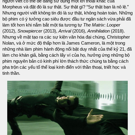
người viết có thể dễ dàng sử dụng một lời thoại khác của
Morpheus và đặt đó là sự thật. Sự thật gì? “Sự thật bạn là nô lệ.”
Nhưng người viết không tin đó là sự thật, không hoàn toàn. Những
bộ phim có ý tưởng cao siêu được đầu tư ngân sách vừa phải đã
làm tốt hơn khi nắm bắt một tia tương tự
The Matrix
:
Looper
(2012),
Snowpiercer
(2013),
Arrival
(2016),
Annihilation
(2018).
Nhưng về mặt tạo ra các sự kiện văn hóa đại chúng, Christopher
Nolan, và ở mức độ thấp hơn là James Cameron, là một trong
những nhà làm phim hành động nổi bật duy nhất của thế kỷ 21, đã
làm cho khán giả, bằng cách lấy ví của họ, hưởng ứng những bộ
phim nguyên bản có kinh phí lớn thách thức chúng ta bằng cách
pha trộn các yếu tố thể loại kinh điển với thần thoại, triết học và
tinh thần.