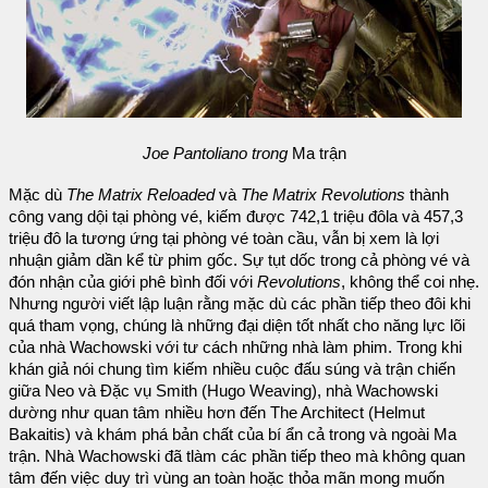
Joe Pantoliano trong
Ma trận
Mặc dù
The Matrix Reloaded
và
The Matrix Revolutions
thành
công vang dội tại phòng vé, kiếm được 742,1 triệu đôla và 457,3
triệu đô la tương ứng tại phòng vé toàn cầu, vẫn bị xem là lợi
nhuận giảm dần kể từ phim gốc. Sự tụt dốc trong cả phòng vé và
đón nhận của giới phê bình đối với
Revolutions
, không thể coi nhẹ.
Nhưng người viết lập luận rằng mặc dù các phần tiếp theo đôi khi
quá tham vọng, chúng là những đại diện tốt nhất cho năng lực lõi
của nhà Wachowski với tư cách những nhà làm phim. Trong khi
khán giả nói chung tìm kiếm nhiều cuộc đấu súng và trận chiến
giữa Neo và Đặc vụ Smith (Hugo Weaving), nhà Wachowski
dường như quan tâm nhiều hơn đến The Architect (Helmut
Bakaitis) và khám phá bản chất của bí ẩn cả trong và ngoài Ma
trận. Nhà Wachowski đã tlàm các phần tiếp theo mà không quan
tâm đến việc duy trì vùng an toàn hoặc thỏa mãn mong muốn