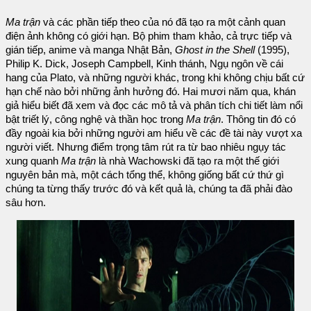
Ma trận
và các phần tiếp theo của nó đã tạo ra một cảnh quan
điện ảnh không có giới hạn. Bộ phim tham khảo, cả trực tiếp và
gián tiếp, anime và manga Nhật Bản,
Ghost in the Shell
(1995),
Philip K. Dick, Joseph Campbell, Kinh thánh, Ngụ ngôn về cái
hang của Plato, và những người khác, trong khi không chịu bất cứ
hạn chế nào bởi những ảnh hưởng đó. Hai mươi năm qua, khán
giả hiểu biết đã xem và đọc các mô tả và phân tích chi tiết làm nổi
bật triết lý, công nghệ và thần học trong
Ma trận
. Thông tin đó có
đầy ngoài kia bởi những người am hiểu về các đề tài này vượt xa
người viết. Nhưng điểm trọng tâm rút ra từ bao nhiêu ngụy tác
xung quanh
Ma trận
là nhà Wachowski đã tạo ra một thế giới
nguyên bản mà, một cách tổng thể, không giống bất cứ thứ gì
chúng ta từng thấy trước đó và kết quả là, chúng ta đã phải đào
sâu hơn.