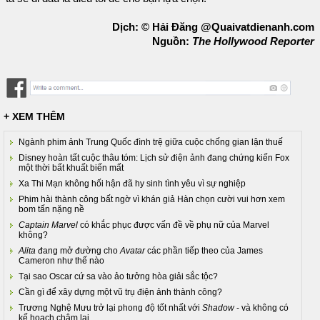
Dịch: © Hải Đăng @Quaivatdienanh.com
Nguồn:
The Hollywood Reporter
+ XEM THÊM
Ngành phim ảnh Trung Quốc đình trệ giữa cuộc chống gian lận thuế
Disney hoàn tất cuộc thâu tóm: Lịch sử điện ảnh đang chứng kiến Fox
một thời bất khuất biến mất
Xa Thi Mạn không hối hận đã hy sinh tình yêu vì sự nghiệp
Phim hài thành công bất ngờ vì khán giả Hàn chọn cười vui hơn xem
bom tấn nặng nề
Captain Marvel
có khắc phục được vấn đề về phụ nữ của Marvel
không?
Alita
đang mở đường cho
Avatar
các phần tiếp theo của James
Cameron như thế nào
Tại sao Oscar cứ sa vào ảo tưởng hòa giải sắc tộc?
Cần gì để xây dựng một vũ trụ điện ảnh thành công?
Trương Nghệ Mưu trở lại phong độ tốt nhất với
Shadow
- và không có
kế hoạch chậm lại