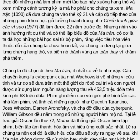
theo dõi những nhà làm phim mới táo bạo này xuống hang thỏ và
xem những cảnh tượng kỳ lạ mà họ phải cho chúng ta xem.
Ma
trận
(1999) đã đưa chúng ta vào thế kỷ 21 và cấp độ tiếp theo của
những phim khoa học giả tưởng hoành tráng như
Chiến tranh giữa
các vì sao
(1977) đã làm được 22 năm trước đó. Nhưng nhìn vào
ảnh hưởng rất cụ thể và có thể lập biểu đồ của
Ma trận
, có cơ là
ta đã học những bài học sai từ bộ phim, rằng việc tiêu hóa viên
thuốc đỏ của chúng ta chưa hoàn tất, và chúng ta dừng lại giữa
lưng chừng hang thỏ, và biến nó thành vùng an toàn thay vì khám
phá thêm.
Chúng ta đã chọn đi theo
Ma trận
, ít nhất có vẻ là như vậy. Câu
chuyện kung-fu cyberpunk của nhà Wachowski về những vị cứu
tinh và tự do sẽ dựa trên một thế giới do rôbô cai trị và con người
được sử dụng làm nguồn năng lượng thu về 453,5 triệu đôla trên
kinh phí 63 triệu đôla. Phim ghi điểm cao với giới phê bình lẫn các
nhà làm phim, và tính cả những người như Quentin Tarantino,
Joss Whedon, Darren Aronofsky, và cha đỡ đầu của cyberpunk,
William Gibson đều nằm trong số những người hâm mộ nó. Tại lễ
trao giải Oscar lần thứ 72,
Matrix
đã thắng giải Oscar biên tập
phim, biên tập âm thanh, hòa âm và hiệu ứng xuất sắc nhất. Lẽ ra
chúng ta nên coi đó là dấu hiệu của điều sẽ xảy ra ngay về sau khi
Ma trận
không được đề cử phim hay nhất, đạo diễn hay kịch bản