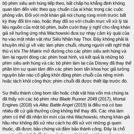
bộ phim siêu anh hùng tiếp theo, bất chấp họ khẳng định không
quan tâm đến việc theo quy chuẩn của ai khác trong các cuộc
phỏng vấn. Đối với một khán giả nói chung rùng mình trước bất
kỳ thay đổi lớn nào, hoặc thay đổi so với chuẩn mực về xử lý tài
liệu nguồn của một bộ phim, buồn cười thay ý nghĩ cho rằng khán
giả sẽ hưởng ứng nhà Wachowski đưa sự nhạy cảm kỳ quái của
họ vào một nhân vật như Siêu Nhân hay Thor. Đây không phải là
khuyên nhủ gì về việc làm phim chuỗi, nhưng người viết nghĩ thật
thú vị khi
The Matrix
mở đường cho các phim siêu anh hùng và
làm lại người đóng các phim hoạt hình, và kết quả là những bộ
phim siêu anh hùng và các bộ phim làm lại của Disney đã thay thế
phần lớn sự quan tâm đến các phim bom tấn khoa học giả tưởng
nguyên bản nào cố gắng khởi động phim chuỗi của riêng mình
hoặc tách khỏi công thức phim chuỗi đã được thiết lập trước đó.
Sự thiếu thành công bom tấn hoặc chật vật hòa vốn mà chúng ta
đã thấy với các bộ phim như
Blade Runner 2049
(2017), Mortal
Engines (2018) và
Alita: Battle Angel
(2019) là điều mà có bao
nhiêu đề cử giải thưởng cũng không thể thay đổi. Các nhà làm
phim có thể đã nhận lời mời của nhà Wachowski, nhưng khán giả
hầu như không đối xử như cách họ đối xử với những gì quen
thuộc, đã được bảo chứng và đảm bảo thành công. Đây là chỗ