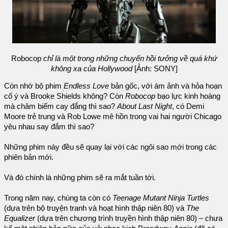
Robocop
chỉ là một trong những chuyến hồi tưởng về quá khứ
không xa của Hollywood
[Ảnh: SONY]
Còn nhớ bộ phim
Endless Love
bản gốc, với ám ảnh và hỏa hoạn
cố ý và Brooke Shields không? Còn
Robocop
bạo lực kinh hoàng
mà châm biếm cay đắng thì sao?
About Last Night
, có Demi
Moore trẻ trung và Rob Lowe mê hồn trong vai hai người Chicago
yêu nhau say đắm thì sao?
Những phim này đều sẽ quay lại với các ngôi sao mới trong các
phiên bản mới.
Và đó chính là những phim sẽ ra mắt tuần tới.
Trong năm nay, chúng ta còn có
Teenage Mutant Ninja Turtles
(dựa trên bộ truyện tranh và hoạt hình thập niên 80) và
The
Equalizer
(dựa trên chương trình truyền hình thập niên 80) – chưa