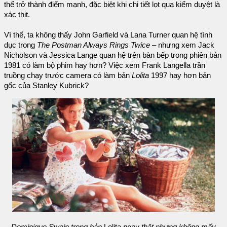
thể trở thành điểm mạnh, đặc biệt khi chi tiết lọt qua kiểm duyệt là
xác thịt.
Vì thế, ta không thấy John Garfield và Lana Turner quan hệ tình
dục trong
The Postman Always Rings Twice
– nhưng xem Jack
Nicholson và Jessica Lange quan hệ trên bàn bếp trong phiên bản
1981 có làm bộ phim hay hơn? Việc xem Frank Langella trần
truồng chạy trước camera có làm bản
Lolita
1997 hay hơn bản
gốc của Stanley Kubrick?
Dominique Swain trong bản
Lolita
ngay thật nhưng không mấy