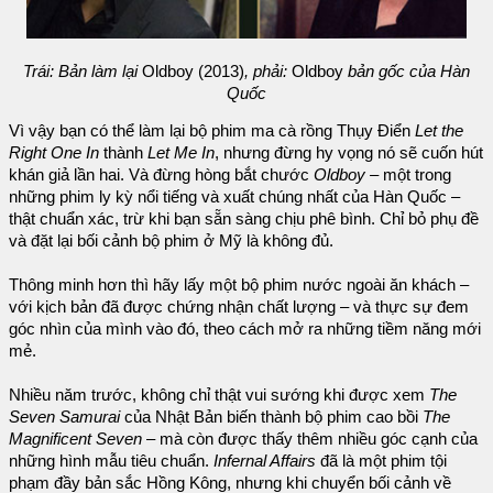
Trái: Bản làm lại
Oldboy (2013)
, phải:
Oldboy
bản gốc của Hàn
Quốc
Vì vậy bạn có thể làm lại bộ phim ma cà rồng Thụy Điển
Let the
Right One In
thành
Let Me In
, nhưng đừng hy vọng nó sẽ cuốn hút
khán giả lần hai. Và đừng hòng bắt chước
Oldboy
– một trong
những phim ly kỳ nổi tiếng và xuất chúng nhất của Hàn Quốc –
thật chuẩn xác, trừ khi bạn sẵn sàng chịu phê bình. Chỉ bỏ phụ đề
và đặt lại bối cảnh bộ phim ở Mỹ là không đủ.
Thông minh hơn thì hãy lấy một bộ phim nước ngoài ăn khách –
với kịch bản đã được chứng nhận chất lượng – và thực sự đem
góc nhìn của mình vào đó, theo cách mở ra những tiềm năng mới
mẻ.
Nhiều năm trước, không chỉ thật vui sướng khi được xem
The
Seven Samurai
của Nhật Bản biến thành bộ phim cao bồi
The
Magnificent Seven
– mà còn được thấy thêm nhiều góc cạnh của
những hình mẫu tiêu chuẩn.
Infernal Affairs
đã là một phim tội
phạm đầy bản sắc Hồng Kông, nhưng khi chuyển bối cảnh về