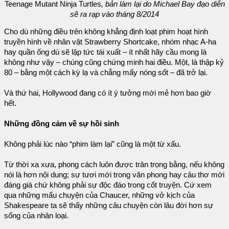
Teenage Mutant Ninja Turtles
, bản làm lại do Michael Bay đạo diễn
sẽ ra rạp vào tháng 8/2014
Cho dù những điều trên không khẳng định loạt phim hoạt hình
truyền hình về nhân vật Strawberry Shortcake, nhóm nhạc A-ha
hay quần ống dù sẽ lập tức tái xuất – ít nhất hãy cầu mong là
không như vậy – chúng cũng chứng minh hai điều. Một, là thập kỷ
80 – bằng một cách kỳ lạ và chẳng mấy nóng sốt – đã trở lại.
Và thứ hai, Hollywood đang có ít ý tưởng mới mẻ hơn bao giờ
hết.
Những đồng cảm về sự hồi sinh
Không phải lúc nào “phim làm lại” cũng là một từ xấu.
Từ thời xa xưa, phong cách luôn được trân trọng bằng, nếu không
nói là hơn nội dung; sự tươi mới trong văn phong hay câu thơ mới
đáng giá chứ không phải sự độc đáo trong cốt truyện. Cứ xem
qua những mẩu chuyện của Chaucer, những vở kịch của
Shakespeare ta sẽ thấy những câu chuyện còn lâu đời hơn sự
sống của nhân loại.