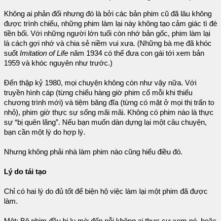
Không ai phản đối nhưng đó là bởi các bản phim cũ đã lâu không
được trình chiếu, những phim làm lại này không tạo cảm giác tì đè
tiền bối. Với những người lớn tuổi còn nhớ bản gốc, phim làm lại
là cách gợi nhớ và chia sẻ niềm vui xưa. (Những bà mẹ đã khóc
suốt
Imitation of Life
năm 1934 có thể đưa con gái tới xem bản
1959 và khóc nguyên như trước.)
Đến thập kỷ 1980, mọi chuyện không còn như vậy nữa. Với
truyền hình cáp (từng chiếu hàng giờ phim cổ mỗi khi thiếu
chương trình mới) và tiệm băng đĩa (từng có mặt ở mọi thị trấn to
nhỏ), phim giờ thực sự sống mãi mãi. Không có phim nào là thực
sự “bị quên lãng”. Nếu bạn muốn dàn dựng lại một câu chuyện,
bạn cần một lý do hợp lý.
Nhưng không phải nhà làm phim nào cũng hiểu điều đó.
Lý do tái tạo
Chỉ có hai lý do đủ tốt để biện hộ việc làm lại một phim đã được
làm.