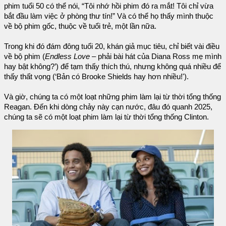
phim tuổi 50 có thể nói, “Tôi nhớ hồi phim đó ra mắt! Tôi chỉ vừa
bắt đầu làm việc ở phòng thư tín!” Và có thể họ thấy mình thuộc
về bộ phim gốc, thuộc về tuổi trẻ, một lần nữa.
Trong khi đó đám đông tuổi 20, khán giả mục tiêu, chỉ biết vài điều
về bộ phim (
Endless Love
– phải bài hát của Diana Ross mẹ mình
hay bật không?’) để tạm thấy thích thú, nhưng không quá nhiều để
thấy thất vọng (‘Bản có Brooke Shields hay hơn nhiều!').
Và giờ, chúng ta có một loạt những phim làm lại từ thời tổng thống
Reagan. Đến khi dòng chảy này cạn nước, đâu đó quanh 2025,
chúng ta sẽ có một loạt phim làm lại từ thời tổng thống Clinton.