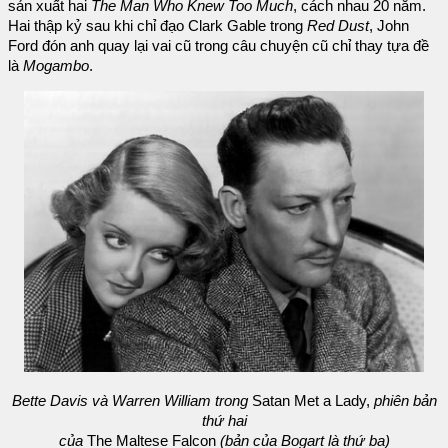
sản xuất hai
The Man Who Knew Too Much
, cách nhau 20 năm.
Hai thập kỷ sau khi chỉ đạo Clark Gable trong
Red Dust
, John
Ford đón anh quay lại vai cũ trong câu chuyện cũ chỉ thay tựa đề
là
Mogambo
.
Bette Davis và Warren William trong
Satan Met a Lady,
phiên bản
thứ hai
của
The Maltese Falcon
(bản của Bogart là thứ ba)