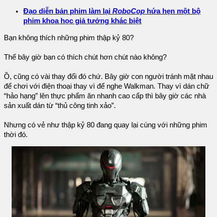
Đạo diễn bản phim làm lại
RoboCop
hứa hẹn một bộ
phim khoa học giả tưởng khác biệt
Bạn không thích những phim thập kỷ 80?
Thế bây giờ bạn có thích chút hơn chút nào không?
Ồ, cũng có vài thay đổi đó chứ. Bây giờ con người tránh mặt nhau
để chơi với điện thoại thay vì để nghe Walkman. Thay vì dán chữ
“hảo hạng” lên thực phẩm ăn nhanh cao cấp thì bây giờ các nhà
sản xuất dán từ “thủ công tinh xảo”.
Nhưng có vẻ như thập kỷ 80 đang quay lại cùng với những phim
thời đó.