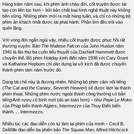
Hàng trăm năm sau, khi phim ảnh chào đời, cốt truyện được tái
tạo còn liên tục hơn – bởi bản chất loại hình nghệ thuật này không
bền vững. Những phim mới ra mắt hàng tuần, và chỉ có những bộ
phim ăn khách nhất được tái phát hành. Phần lớn đều trôi vào
quên lãng.
Với vòng đời ngắn ngủi vậy, nhiều cốt truyện được phục hồi rất
thường xuyên. Bản
The Maltese Falcon
của John Huston năm
1941 là lần thứ ba cuốn tiểu thuyết của Dashiell Hammett được
chuyển thể. Bộ phim
Holiday
kinh điển năm 1938 với Cary Grant
và Katharine Hepburn chỉ dàn dựng lại vở kịch đã được chuyển
thành phim tám năm trước đó.
Dạng tái chế này là đương nhiên. Những bộ phim câm nổi tiếng
(
The Cat and the Canary
,
Seventh Heaven
) sẽ được làm lại thành
phim thoại. Những phim nước ngoài thành công thường có bản
tiếng Anh rượu cũ bình mới (dù an toàn hơn) – như
Pepe Le Moko
của Pháp biến thành
Algiers
,
Intermezzo
của Thụy Điển biến
thành. . .
Intermezzo
.
Nhiều lúc các đạo diễn còn tự làm lại phim của mình – Cecil B.
DeMille đạo diễn ba phiên bản
The Squaw Man
, Alfred Hitchcock