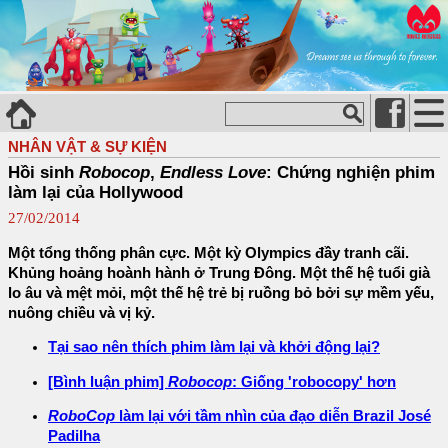
NHÂN VẬT & SỰ KIỆN
Hồi sinh
Robocop
,
Endless Love
: Chứng nghiện phim
làm lại của Hollywood
27/02/2014
Một tổng thống phân cực. Một kỳ Olympics đầy tranh cãi.
Khủng hoảng hoành hành ở Trung Đông. Một thế hệ tuổi già
lo âu và mệt mỏi, một thế hệ trẻ bị ruồng bỏ bởi sự mềm yếu,
nuông chiều và vị kỷ.
Tại sao nên thích phim làm lại và khởi động lại?
[Bình luận phim]
Robocop
: Giống 'robocopy' hơn
RoboCop
làm lại với tầm nhìn của đạo diễn Brazil José
Padilha