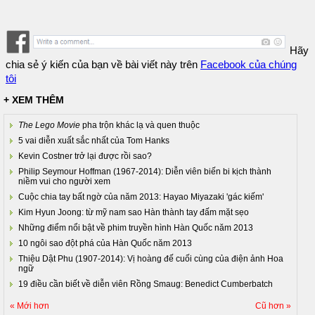
Hãy
chia sẻ ý kiến của bạn về bài viết này trên
Facebook của chúng
tôi
+ XEM THÊM
The Lego Movie
pha trộn khác lạ và quen thuộc
5 vai diễn xuất sắc nhất của Tom Hanks
Kevin Costner trở lại được rồi sao?
Philip Seymour Hoffman (1967-2014): Diễn viên biến bi kịch thành
niềm vui cho người xem
Cuộc chia tay bất ngờ của năm 2013: Hayao Miyazaki 'gác kiếm'
Kim Hyun Joong: từ mỹ nam sao Hàn thành tay đấm mặt sẹo
Những điểm nổi bật về phim truyền hình Hàn Quốc năm 2013
10 ngôi sao đột phá của Hàn Quốc năm 2013
Thiệu Dật Phu (1907-2014): Vị hoàng đế cuối cùng của điện ảnh Hoa
ngữ
19 điều cần biết về diễn viên Rồng Smaug: Benedict Cumberbatch
« Mới hơn
Cũ hơn »