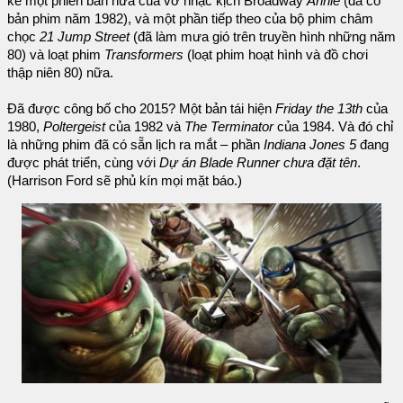
kể một phiên bản nữa của vở nhạc kịch Broadway
Annie
(đã có
bản phim năm 1982), và một phần tiếp theo của bộ phim châm
chọc
21 Jump Street
(đã làm mưa gió trên truyền hình những năm
80) và loạt phim
Transformers
(loạt phim hoạt hình và đồ chơi
thập niên 80) nữa.
Đã được công bố cho 2015? Một bản tái hiện
Friday the 13th
của
1980,
Poltergeist
của 1982 và
The Terminator
của 1984. Và đó chỉ
là những phim đã có sẵn lịch ra mắt – phần
Indiana Jones 5
đang
được phát triển, cùng với
Dự án Blade Runner chưa đặt tên
.
(Harrison Ford sẽ phủ kín mọi mặt báo.)