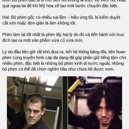
Một: Bộ phim đầu bị lu mờ đến nỗi không ai thực sự xem nó, hoặc
quá ngoại lai để khi Mỹ hóa sẽ tạo một bước chuyển đặc biệt.
Hai: Bộ phim gốc có nhiều sai lầm – hiệu ứng tồi, bị kiểm duyệt
cắt xén hoặc đơn giản là làm không tốt.
Phim làm lại tốt nhất là phim lấy hai lý do đó và tiến hành với mục
đích tạo ra một sản phẩm vừa cũ vừa mới.
Lý do đầu tiên giờ rất khó đưa ra, bởi hệ thống băng đĩa, liên hoan
phim cùng truyền hình cáp đa dạng đã góp phần giữ tiếng tăm cho
nhiều phim, đặc biệt là những bộ phim kinh dị nước ngoài, những
bộ phim có thể đã chìm nghỉm hầu như chưa hề được xem.