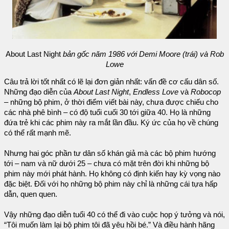
About Last Night
bản gốc năm 1986 với Demi Moore (trái) và Rob
Lowe
Câu trả lời tốt nhất có lẽ lại đơn giản nhất: vấn đề cơ cấu dân số.
Những đạo diễn của
About Last Night
,
Endless Love
và
Robocop
– những bộ phim, ở thời điểm viết bài này, chưa được chiếu cho
các nhà phê bình – có độ tuổi cuối 30 tới giữa 40. Họ là những
đứa trẻ khi các phim này ra mắt lần đầu. Ký ức của họ về chúng
có thể rất mạnh mẽ.
Nhưng hai góc phần tư dân số khán giả mà các bộ phim hướng
tới – nam và nữ dưới 25 – chưa có mặt trên đời khi những bộ
phim này mới phát hành. Họ không có định kiến hay kỳ vọng nào
đặc biệt. Đối với họ những bộ phim này chỉ là những cái tựa hấp
dẫn, quen quen.
Vậy những đạo diễn tuổi 40 có thể đi vào cuộc họp ý tưởng và nói,
“Tôi muốn làm lại bộ phim tôi đã yêu hồi bé.” Và điều hành hãng