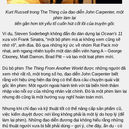
Kurt Russell trong
The Thing
của đạo diễn John Carpenter, một
phim làm lại
tiến gần hơn tới yếu tố cuốn hút cốt lõi của truyện gốc
Ví dụ, Steven Soderbegh không đắn đo dàn dựng lại
Ocean’s 11
xưa với Frank Sinatra, “một bộ phim mà ai không xem cũng sẽ
nhớ rõ”, anh đùa. Bỏ qua những ký ức về nhóm Rat Pack mờ
nhạt, anh ngang nhiên tuyển một dàn diễn viên hạng A – George
Clooney, Matt Damon, Brad Pitt – và tạo một loạt phim mới.
Dù bộ phim
The Thing From Another World
được những người đã
xem nhớ rất rõ, một trong số họ, đạo diễn John Carpenter biết
rằng với hiệu ứng hiện đại ông có thể đưa câu chuyện quái vật
gốc lên phim: Một người ngoài hành tinh với tài biến hình thâm
nhập vào nỗi sợ của những nhân vật chính. Đó là một phim làm lại
nhưng đó cũng là một hướng suy nghĩ hoàn toàn mới.
Nhưng khi chỉ đạo và kỹ thuật tốt có thể nâng cấp sản phẩm cũ,
việc kiểm duyệt được nới lỏng không phải là một lý do hợp lý (để
làm lại phim). Những đạo diễn đương đại không hiểu rằng những
thủ thuật người xưa bị bắt phải dùng – gợi ý, che đậy, ẩn dụ - có