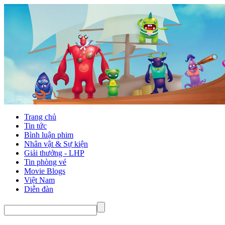
Trang chủ
Tin tức
Bình luận phim
Nhân vật & Sự kiện
Giải thưởng - LHP
Tin phòng vé
Movie Blogs
Việt Nam
Diễn đàn