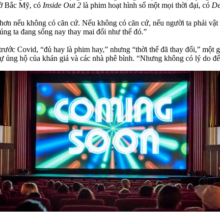
 ở Bắc Mỹ, có
Inside Out 2
là phim hoạt hình số một mọi thời đại, có
De
 hơn nếu không có căn cứ. Nếu không có căn cứ, nếu người ta phải vật 
ng ta đang sống nay thay mai đổi như thế đó.”
trước Covid, “đủ hay là phim hay,” nhưng “thời thế đã thay đổi,” một 
 sự ủng hộ của khán giả và các nhà phê bình. “Nhưng không có lý do đ