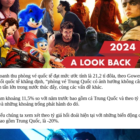
doanh thu phòng vé quốc tế đạt mức ước tính là 21,2 tỉ đôla, theo Go
i quốc tế khẳng định, “phòng vé Trung Quốc có ảnh hưởng không cân
 tấn lớn trong nước thúc đẩy, cùng các vấn đề khác.
giảm khoảng 11,5% so với năm trước bao gồm cả Trung Quốc và theo tỷ g
và những khoảng trống phát hành do đó.
u chúng ta xem xét theo tỷ giá hối đoái hiện tại với những biến động 
 bao gồm Trung Quốc, là -20%.