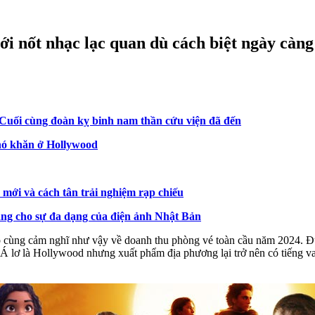
với nốt nhạc lạc quan dù cách biệt ngày càn
. Cuối cùng đoàn kỵ binh nam thần cứu viện đã đến
khó khăn ở Hollywood
 mới và cách tân trải nghiệm rạp chiếu
lặng cho sự đa dạng của điện ảnh Nhật Bản
 cùng cảm nghĩ như vậy về doanh thu phòng vé toàn cầu năm 2024. Đú
 lơ là Hollywood nhưng xuất phẩm địa phương lại trở nên có tiếng van