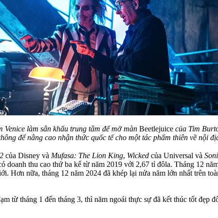
im Venice làm sân khấu trung tâm để mở màn
Beetlejuice
của Tim Burto
thông để nâng cao nhận thức quốc tế cho một tác phẩm thiên về nội đị
2
của Disney và
Mufasa: The Lion King
,
Wicked
của Universal và
Soni
ng có doanh thu cao thứ ba kể từ năm 2019 với 2,67 tỉ đôla. Tháng 12 
iới. Hơn nữa, tháng 12 năm 2024 đã khép lại nửa năm lớn nhất trên toàn
ạm từ tháng 1 đến tháng 3, thì năm ngoái thực sự đã kết thúc tốt đẹp 