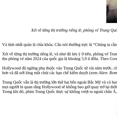
Xét về từng thị trường riêng lẻ, phòng vé Trung Q
Và tính nhất quán là chìa khóa. Câu nói thường trực là “Chúng ta cần
Xét về từng thị trường riêng lẻ, và như đã lưu ý ở trên, phòng vé 
thu phòng vé năm 2024 của quốc gia là khoảng 5,9 tỉ đôla. Theo Gowe
Hollywood đã ngừng phụ thuộc vào Trung Quốc từ vài năm trước, chấ
hơn và đã nới lỏng một chút các hạn chế kiểm duyệt (xem
Alien: Rom
Trung Quốc vẫn là thị trường lớn thứ hai bên ngoài Bắc Mỹ và có 
mọi người bi quan rằng Hollywood sẽ không bao giờ quay trở lại thờ
Trong khi đó, phim Trung Quốc thực sự không vượt ra ngoài châu Á,