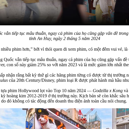
uốc vẫn tiếp tục mâu thuẫn, ngay cả phim của họ cũng gặp vấn đề tr
tỉnh An Huy, ngày 2 tháng 5 năm 2024
 nhiều phim hơn,” bởi vì thói quen đi xem phim, có một đêm vui vẻ, là 
Trung Quốc vẫn tiếp tục mâu thuẫn, ngay cả phim của họ cũng gặp vấn 
r, con số này giảm 25% so với năm 2023 và là mức giảm lớn nhất theo 
p nhận rằng bất kỳ thứ gì các hãng phim từng có được từ thị trường
ulus
của 20th Century/Disney, phim loại R được phát hành mà hầu như k
hai tựa phim Hollywood lọt vào Top 10 năm 2024 —
Godzilla x Kong
v
i kỳ hoàng kim 2012-2019 ở thị trường này. Kịch bản sẽ còn khắc sâu 
 do đó không có tác động đến doanh thu điện ảnh toàn cầu nói chung.