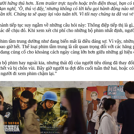
ười hứng thú hơn. Xem trailer trực tuyến hoặc trên điện thoại, bạn có 
Bạn nghĩ, ‘Ồ, thú vị đấy,’ nhưng không có lời kêu gọi hành động nào 
ần tới. Chúng ta sẽ quay lại vào tuần tới. Vì tối nay chúng ta đã vui vẻ
hành tiếp tục suy ngẫm về những câu hỏi này: Thông điệp tiếp thị là g
iác dễ chịu đó. Khi xem xét chi phí cho những bộ phim nhất định, người
phim tầm trung dường như đang biến mất là điều đáng sợ. Vì vậy, nhữn
 giờ hết. Thể loại phim tầm trung là rất quan trọng đối với các hãng ph
ang củng cố cho khoảng cách ngày càng lớn hơn giữa những gì hiệu qu
u bộ phim hay ngoài kia, nhưng thái độ của người tiêu dùng đã thay đ
hết và bị chôn vùi. Bây giờ người ta đợi đến cuối tuần thứ hai, hoặc c
 người đi xem phim chậm lại.”