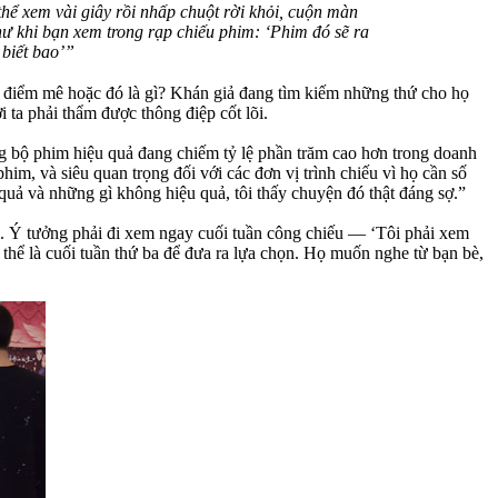
thể xem vài giây rồi nhấp chuột rời khỏi, cuộn màn
như khi bạn xem trong rạp chiếu phim: ‘Phim đó sẽ ra
 biết bao’”
ì, điểm mê hoặc đó là gì? Khán giả đang tìm kiếm những thứ cho họ
 ta phải thẩm được thông điệp cốt lõi.
g bộ phim hiệu quả đang chiếm tỷ lệ phần trăm cao hơn trong doanh
im, và siêu quan trọng đối với các đơn vị trình chiếu vì họ cần số
ả và những gì không hiệu quả, tôi thấy chuyện đó thật đáng sợ.”
ổi. Ý tưởng phải đi xem ngay cuối tuần công chiếu — ‘Tôi phải xem
ó thể là cuối tuần thứ ba để đưa ra lựa chọn. Họ muốn nghe từ bạn bè,