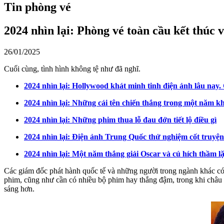
Tin phòng vé
2024 nhìn lại: Phòng vé toàn cầu kết thúc 
26/01/2025
Cuối cùng, tình hình không tệ như đã nghĩ.
2024 nhìn lại: Hollywood khát minh tinh điện ảnh lâu nay
2024 nhìn lại: Những cái tên chiến thắng trong một năm 
2024 nhìn lại: Những phim thua lỗ đau đớn tiết lộ điều gì
2024 nhìn lại: Điện ảnh Trung Quốc thử nghiệm cốt truyện
2024 nhìn lại: Một năm thắng giải Oscar và cú hích thầm 
Các giám đốc phát hành quốc tế và những người trong ngành khác có
phim, cũng như cần có nhiều bộ phim hay thắng đậm, trong khi châu Á
sáng hơn.