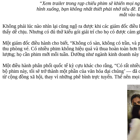
“Xem trailer trong rạp chiếu phim sẽ khiến mọi ng
hình xuống, bạn không nhất thiết phải nhớ tiêu đề. 
mắt vào tu
Không phải lúc nào nhìn lại cũng ngộ ra được khi các giám đốc điều 
thấy dễ chịu. Nhưng có đủ thứ kiểu gói giải trí cho họ có được cảm g
Một giám đốc điều hành cho biết, “Không có sàn, không có trần, và 
thu phòng vé. Có nhiều phim không hiệu quả và thua hoàn toàn hơn bao
lượng; họ cần phim mới mỗi tuần. Dường như ngành kinh doanh này đ
Một điều hành phân phối quốc tế kỳ cựu khác cho rằng, “Có rất nhiề
bộ phim này, tôi sẽ trở thành một phần của văn hóa đại chúng’ — đã c
từ cộng đồng xã hội, thay vì những phê bình trực tuyến. Thế nên mọi